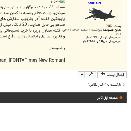
ت
hani1459
میلادی، وزارت دفاع روسیه تا کنون سه موشک استراتژیک، 20 هواپیمای نظامی و 20 تانک، دو دستگاه فضایی و سایر
ضدهوایی قابل هدایت، 20 تانک، بیش از صد ماشین زرهی و حدود 2 هزار خودرو که بیشتر مارک "کاماز" و "اورال" هستند، دریافت کرده ایم".
پست:
2952
به گفته معاون وزیر، با خرید تسلیحاتی
تاریخ عضویت:
پنج‌شنبه ۱ اسفند ۱۳۸۷, ۴:۲۷
ق.ظ
و فناوری ها برای نیازهای وزارت دفاع ا
سپاس‌های ارسالی:
2399 بار
سپاس‌های دریافتی:
12644 بار
ریانووستی
[FONT=Times New Roman] [FONT=Times New Roman] و ایران را دوست میدارم
ارسال پست
بازگشت به “اخبار نظامي”
صفحه اول تالار