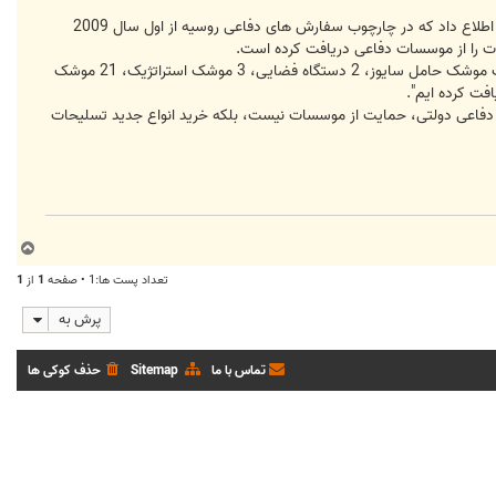
مسکو، 27 خرداد، خبرگزاری «ریا نووستی»/ "ولادیمیر پاپوفکین" معاون وزیر دفاع فدراسیون روسیه روز چهارشنبه به خبرنگاران اطلاع داد که در چارچوب سفارش های دفاعی روسیه از اول سال 2009
پاپوفکین گفت: "در چارچوب سفارش های دولتی ما تا کنون 8 فروند سوخوی-27، 12 فروند میگ-29، 12 موشک ضدرادار، یک موشک حامل سایوز، 2 دستگاه فضایی، 3 موشک استراتژیک، 21 موشک
 دفاعی دولتی، حمایت از موسسات نیست، بلکه خرید انواع جدید تسلیحات
ب
ا
تعداد پست ها:1 • صفحه
1
از
1
ل
ا
پرش به
تماس با ما
Sitemap
حذف کوکی ها