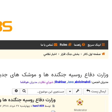
لینک سریع
راهنما
Rules
تماس با ما
صفحه اول تالار
بخش جنگ افزار
اخبار نظامي
وزارت دفاع روسیه جنگنده ها و موشک های جدی
مدیران انجمن:
abdolmahdi
,
Java
,
Shahbaz
,
شوراي نظارت
,
مديران هوافضا
جستجو
جستجوی پی
ارسال پست
وزارت دفاع روسیه جنگنده ها
پ
توسط
hani1459
»
چهارشنبه ۲۷ خرداد ۱۳۸۸, ۷:۴۷ ب.ظ
س
Moderator