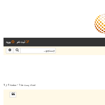
ثبت نام
ورود
جستجو
جستجو
تعداد پست ها:1 • صفحه
1
از
1