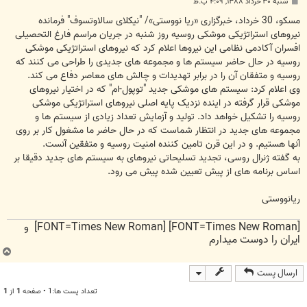
پ
شنبه ۳۰ خرداد ۱۳۸۸, ۴:۰۹ ب.ظ
س
ت
مسکو، 30 خرداد، خبرگزاری «ریا نووستی»/ "نیکلای سالاوتسوف" فرمانده
نیروهای استراتژیکی موشکی روسیه روز شنبه در جریان مراسم فارغ التحصیلی
افسران آکادمی نظامی این نیروها اعلام کرد که نیروهای استراتژیکی موشکی
روسیه در حال حاضر سیستم ها و مجموعه های جدیدی را طراحی می کنند که
روسیه و متفقان آن را در برابر تهدیدات و چالش های معاصر دفاع می کند.
وی اعلام کرد: سیستم های موشکی جدید "توپول-ام" که در اختیار نیروهای
موشکی قرار گرفته در اینده نزدیک پایه اصلی نیروهای استراتژیکی موشکی
روسیه را تشکیل خواهد داد. تولید و آزمایش تعداد زیادی از سیستم ها و
مجموعه های جدید در انتظار شماست که در حال حاضر ما مشغول کار بر روی
آنها هستیم. و در این قرن تامین کننده امنیت روسیه و متفقین آنست.
به گفته ژنرال روسی، تجدید تسلیحاتی نیروهای به سیستم های جدید دقیقا بر
اساس برنامه های از پیش تعیین شده پیش می رود.
ریانووستی
[FONT=Times New Roman] [FONT=Times New Roman] و
ایران را دوست میدارم
ب
ا
ارسال پست
ل
ا
تعداد پست ها:1 • صفحه
1
از
1