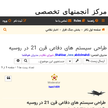
مرکز انجمنهای تخصصی
راهنما
Rules
تماس با ما
ثبت نام
ورود
ج
صفحه اول تالار
بخش جنگ افزار
اخبار نظامي
س
ت
طراحی سیستم های دفاعی قرن 21 در روسیه
ج
و
مدیران انجمن:
abdolmahdi
,
Java
,
Shahbaz
,
شوراي نظارت
,
مديران هوافضا
جستجو
جستجوی پیش
ارسال پست
تعداد پست ها:1 • صفحه
1
از
1
Moderator
hani1459
طراحی سیستم های دفاعی قرن 21 در روسیه