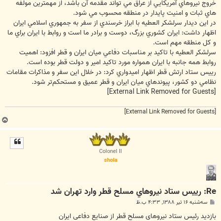
خروج نيروهاي آمريکايي از عراق مي تواند مقدمه آن باشد، از مهمترين مولفه
هاي ثبات و امنيت پايدار در منطقه محسوب مي شود.
در اين ديدار سرلشکر العطيه با ابراز خرسندي از سفر به جمهوري اسلامي ايران
اظهار داشت: ايران کشوري بزرگ، دوست و برادر ما است و روابط با ايران براي ما
و کل منطقه مهم است.
سرلشکر العطيه با تاکيد بر مناسبات دفاعي ميان ايران و قطر افزود: اهميت
روابط همه جانبه با ايران همواره مورد تاکيد امير و دولت قطر بوده است.
رييس ستاد ارتش قطر اظهار اميدواري کرد: در خلال اين سفر و مذاکرات مقامات
نظامي دو کشور، پيوندهاي ميان ايران و قطر عميق و مستحکم‌تر شود.
[External Link Removed for Guests]
[External Link Removed for Guests]
ب
ا
ل
ا
Colonel II
shola
Re: رييس ستاد نيروهاي مسلح قطر وارد تهران شد
پ
سه‌شنبه ۱۶ تیر ۱۳۸۸, ۴:۳۳ ب.ظ
س
ت
بازدید رئیس ستاد نیروهای مسلح قطر از صنایع دفاعی ایران