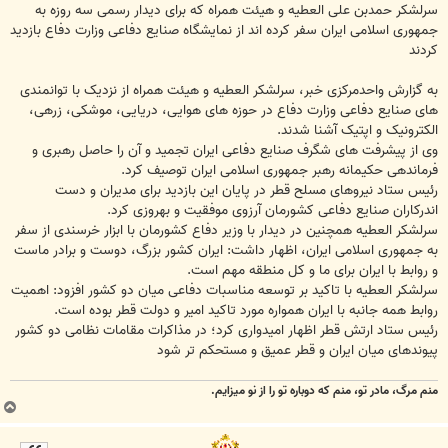
سرلشکر حمدبن علی العطیه و هیئت همراه که برای دیدار رسمی سه روزه به
جمهوری اسلامی ایران سفر کرده اند از نمایشگاه صنایع دفاعی وزارت دفاع بازدید
کردند
به گزارش واحدمرکزی خبر، سرلشکر العطیه و هیئت همراه از نزدیک با توانمندی
های صنایع دفاعی وزارت دفاع در حوزه های هوایی، دریایی، موشکی، زرهی،
الکترونیک و اپتیک آشنا شدند.
وی از پیشرفت های شگرف صنایع دفاعی ایران تجمید و آن را حاصل رهبری و
فرماندهی حکیمانه رهبر جمهوری اسلامی ایران توصیف کرد.
رئیس ستاد نیروهای مسلح قطر در پایان این بازدید برای مدیران و دست
اندرکاران صنایع دفاعی کشورمان آرزوی موفقیت و بهروزی کرد.
سرلشکر العطیه همچنین در دیدار با وزیر دفاع کشورمان با ابزار خرسندی از سفر
به جمهوری اسلامی ایران، اظهار داشت: ایران کشور بزرگ، دوست و برادر ماست
و روابط با ایران برای ما و کل منطقه مهم است.
سرلشکر العطیه با تاکید بر توسعه مناسبات دفاعی میان دو کشور افزود: اهمیت
روابط همه جانبه با ایران همواره مورد تاکید امیر و دولت قطر بوده است.
رئیس ستاد ارتش قطر اظهار امیدواری کرد؛ در مذاکرات مقامات نظامی دو کشور
پیوندهای میان ایران و قطر عمیق و مستحکم تر شود
منم مرگ، مادر تو، منم که دوباره تو را از نو میزایم.
ب
ا
ل