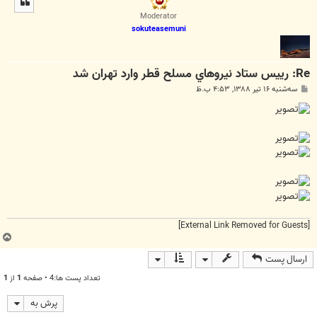
ا
Moderator
sokuteasemuni
Re: رييس ستاد نيروهاي مسلح قطر وارد تهران شد
پ
سه‌شنبه ۱۶ تیر ۱۳۸۸, ۴:۵۳ ب.ظ
س
ت
[External Link Removed for Guests]
ب
ا
ارسال پست
ل
ا
تعداد پست ها:4 • صفحه
1
از
1
پرش به