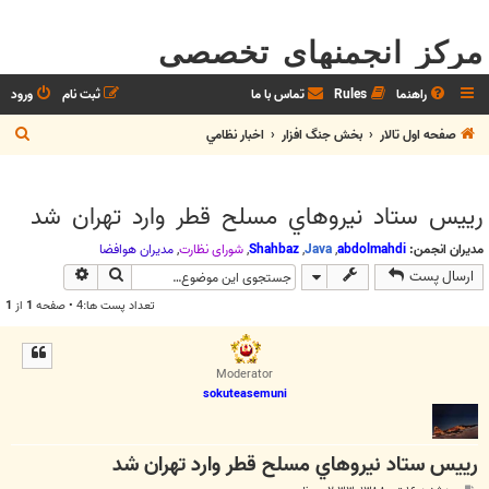
مرکز انجمنهای تخصصی
راهنما
Rules
تماس با ما
ثبت نام
ورود
ج
صفحه اول تالار
بخش جنگ افزار
اخبار نظامي
س
ت
رييس ستاد نيروهاي مسلح قطر وارد تهران شد
ج
و
مدیران انجمن:
abdolmahdi
,
Java
,
Shahbaz
,
شوراي نظارت
,
مديران هوافضا
جستجو
جستجوی پیش
ارسال پست
تعداد پست ها:4 • صفحه
1
از
1
Moderator
sokuteasemuni
رييس ستاد نيروهاي مسلح قطر وارد تهران شد