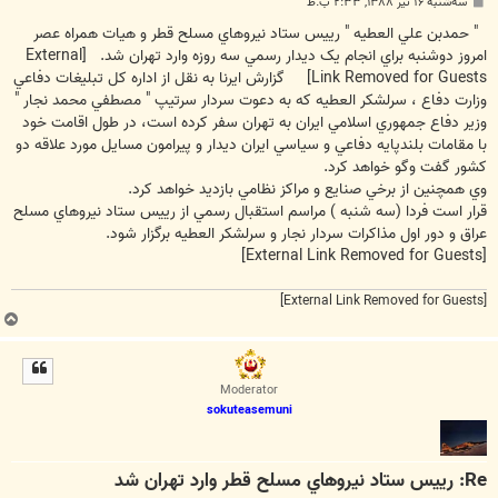
پ
سه‌شنبه ۱۶ تیر ۱۳۸۸, ۲:۳۳ ب.ظ
س
ت
" حمدبن علي العطيه " رييس ستاد نيروهاي مسلح قطر و هيات همراه عصر
امروز دوشنبه براي انجام يک ديدار رسمي سه روزه وارد تهران شد.
[External
Link Removed for Guests]
گزارش ايرنا به نقل از اداره کل تبليغات دفاعي
وزارت دفاع ، سرلشکر العطيه که به دعوت سردار سرتيپ " مصطفي محمد نجار "
وزير دفاع جمهوري اسلامي ايران به تهران سفر کرده است، در طول اقامت خود
با مقامات بلندپايه دفاعي و سياسي ايران ديدار و پيرامون مسايل مورد علاقه دو
کشور گفت وگو خواهد کرد.
وي همچنين از برخي صنايع و مراکز نظامي بازديد خواهد کرد.
قرار است فردا (سه شنبه ) مراسم استقبال رسمي از رييس ستاد نيروهاي مسلح
عراق و دور اول مذاکرات سردار نجار و سرلشکر العطيه برگزار شود.
[External Link Removed for Guests]
[External Link Removed for Guests]
ب
ا
ل
ا
Moderator
sokuteasemuni
Re: رييس ستاد نيروهاي مسلح قطر وارد تهران شد