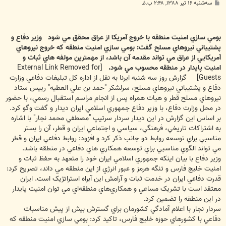
پ
سه‌شنبه ۱۶ تیر ۱۳۸۸, ۲:۴۸ ب.ظ
س
ت
بومي سازي امنيت منطقه با خروج آمريکا از عراق محقق مي شود
وزير دفاع و
پشتيباني نيروهاي مسلح گفت: بومي سازي امنيت منطقه که خروج نيروهاي
آمريکايي از عراق مي تواند مقدمه آن باشد، از مهمترين مولفه هاي ثبات و
امنيت پايدار در منطقه محسوب مي شود.
[External Link Removed for
Guests]
گزارش روز سه شنبه ايرنا به نقل از اداره کل تبليغات دفاعي وزارت
دفاع و پشتيباني نيروهاي مسلح، سرلشکر "حمد بن علي العطيه" رييس ستاد
نيروهاي مسلح قطر و هيات همراه پس از انجام مراسم استقبال رسمي، با حضور
در محل وزارت دفاع، با وزير دفاع جمهوري اسلامي ايران ديدار و گفت وگو کرد.
بر اساس اين گزارش در اين ديدار سردار سرتيپ "مصطفي محمد نجار" با اشاره
به اشتراکات تاريخي، فرهنگي، سياسي و اجتماعي ايران و قطر، آن را بستر
مناسبي براي توسعه روابط دو جانب ذکر کرد و افزود: روابط دفاعي ايران و قطر
مي تواند الگوي مناسبي براي توسعه همکاري هاي دفاعي در منطقه باشد.
وزير دفاع با بيان اينکه جمهوري اسلامي ايران خود را متعهد به حفظ ثبات و
امنيت خليج فارس و تنگه هرمز و عبور انرژي از اين منطقه مي داند، تصريح کرد:
قدرت دفاعي ايران در خدمت ثبات و آرامش اين آبراه استراتژيک است. ايران
معتقد است با تشريک مساعي و همکاري‌هاي منطقه‌اي مي توان امنيت پايدار
در اين منطقه را تضمين کرد.
سردار نجار با اعلام آمادگي کشورمان براي گسترش بيش از پيش مناسبات
دفاعي با کشورهاي حوزه خليج فارس، تاکيد کرد: بومي سازي امنيت منطقه که