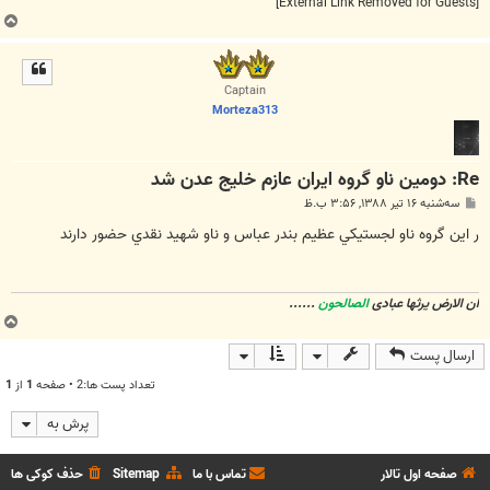
[External Link Removed for Guests]
ب
ا
ل
ا
Captain
Morteza313
Re: دومين ناو گروه ايران عازم خليج عدن شد
پ
سه‌شنبه ۱۶ تیر ۱۳۸۸, ۳:۵۶ ب.ظ
س
ت
ر اين گروه ناو لجستيكي عظيم بندر عباس و ناو شهيد نقدي حضور دارند
ان الارض یرثها عبادی
الصالحون
......
ب
ا
ارسال پست
ل
ا
تعداد پست ها:2 • صفحه
1
از
1
پرش به
صفحه اول تالار
تماس با ما
Sitemap
حذف کوکی ها