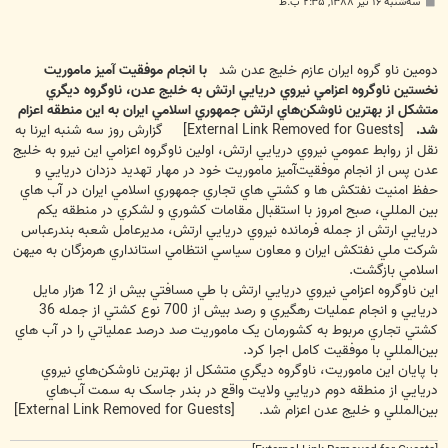
پ
سه‌شنبه ۱۶ تیر ۱۳۸۸, ۲:۳۵ ب.ظ
س
ت
دومين ناو گروه ايران عازم خليج عدن شد
با انجام موفقيت آميز ماموريت
نخستين ناوگروه اعزامي نيروي دريايي ارتش به خليج عدن، ناوگروه ديگري
متشکل از بهترين ناوشکن‌هاي ارتش جمهوري اسلامي ايران به اين منطقه اعزام
شد.
[External Link Removed for Guests]
گزارش روز سه شنبه ايرنا به
نقل از روابط عمومي نيروي دريايي ارتش، اولين ناوگروه اعزامي اين نيرو به خليج
عدن پس از انجام موفقيت‌آميز ماموريت خود در مهار تهديد دزدان دريايي و
حفظ امنيت نفتکش‌ ها و کشتي ‌هاي تجاري جمهوري اسلامي ايران در آب‌‌ هاي
بين‌ المللي، صبح امروز با استقبال مقامات کشوري و لشکري در منطقه يکم
دريايي ارتش از جمله فرمانده نيروي دريايي ارتش، مديرعامل شعبه بندرعباس
شرکت ملي نفتکش ايران و معاون سياسي انتظامي استانداري هرمزگان به ميهن
اسلامي بازگشت.
اين ناوگروه اعزامي نيروي دريايي ارتش با طي مسافتي بيش از 12 هزار مايل
دريايي و انجام عمليات رهگيري و رصد بيش از 700 نوع کشتي از جمله 36
کشتي تجاري مربوط به کشورمان يک ماموريت صد درصد عملياتي را در آب‌ هاي
بين‌المللي با موفقيت کامل اجرا کرد.
با پايان اين ماموريت، ناوگروه ديگري متشکل از بهترين ناوشکن‌هاي نيروي
دريايي از منطقه دوم دريايي ولايت واقع در بندر جاسک به سمت آب‌هاي
بين‌المللي و خليج عدن اعزام شد.
[External Link Removed for Guests]