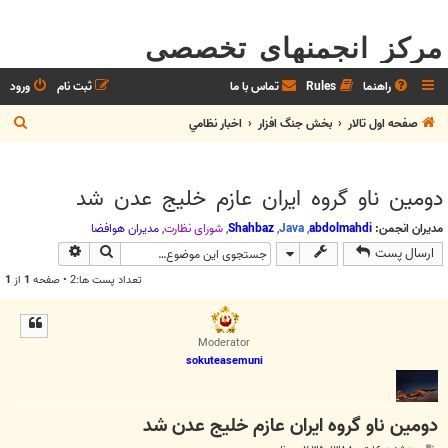
مرکز انجمنهای تخصصی
راهنما
Rules
تماس با ما
ثبت نام
ورود
ج
صفحه اول تالار
بخش جنگ افزار
اخبار نظامي
س
ت
دومين ناو گروه ايران عازم خليج عدن شد
ج
و
مدیران انجمن:
abdolmahdi
,
Java
,
Shahbaz
,
شوراي نظارت
,
مديران هوافضا
جستجو
جستجوی پیش
ارسال پست
تعداد پست ها:2 • صفحه
1
از
1
Moderator
sokuteasemuni
دومين ناو گروه ايران عازم خليج عدن شد