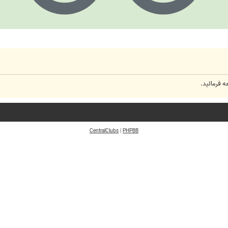
 فرمائید.
CentralClubs
|
PHPBB