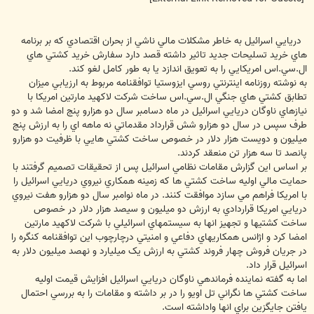
دريايي اسرائيل به خاطر مشکلات مالي ناشي از بحران اقتصادي که بر برنامه
هاي خريد تسليحات جديد تاثير داشته قصد دارد سفارش خريد کشتي هاي
ال.سي.اس امريکايي را به تعويق اندازد يا به طور کامل لغو کند.
به نوشته روزنامه اينترنتي روسي ايزوستيا توافقنامه مربوط به ارزيابي ميزان
تطابق کشتي هاي جنگي ال.سي.اس ساخت شرکت لاکهيد مارتين امريکا با
نيازهاي ناوگان دريايي اسرائيل در ماه دسامبر سال دو هزارو پنج امضا شد و دو
طرف سپس در سال دو هزارو شش قرارداد مقدماتي نه ماهه اي را به ارزش پنج
ميليون و دويست هزار دلار در خصوص ساخت کشتي هايي با ظرفيت دو هزارو
پانصد تا سه هزار تن منعقد کردند.
بر اساس اين گزارش مقامات نظامي اسرائيل پس از تحقيقات تصميم گرفتند با
حمايت مالي اوليه ساخت کشتي ها که زمينه همکاري نيروي دريايي اسرائيل را
با امريکا فراهم مي سازد موافقت کنند. در ماه نوامبر سال دو هزارو هفت نيروي
دريايي امريکا قراردادي به ارزش دو ميليون و سيصد هزار دلار در خصوص
ساخت کشتيها و تجهيز انها به سيستمهاي اسرائيلي با شرکت لاکهيد مارتين
امضا کرد و اژانس همکاريهاي دفاعي و امنيتي درچارچوب اين توافقنامه کنگره را
در جريان فروش چهار فروند کشتي به ارزش يک ميليارد و نهصد ميليون دلار به
اسرائيل قرار داد.
اما به گفته نماينده فرماندهي ناوگان دريايي اسرائيل افزايش قيمت اوليه
ساخت کشتي ها نگراني تل اويو را در بر داشته و مقامات را به بررسي احتمال
يافتن جايگزين براي انها واداشته است.