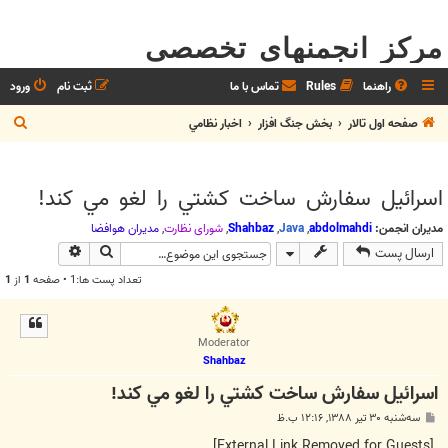
مرکز انجمنهای تخصصی
راهنما
Rules
تماس با ما
ثبت نام
ورود
ج
صفحه اول تالار
بخش جنگ افزار
اخبار نظامي
س
ت
اسرائيل سفارش ساخت کشتي را لغو مي کند!
ج
و
مدیران انجمن:
abdolmahdi
,
Java
,
Shahbaz
,
شوراي نظارت
,
مديران هوافضا
جستجو
جستجوی پیش
ارسال پست
تعداد پست ها:1 • صفحه
1
از
1
Moderator
Shahbaz
اسرائيل سفارش ساخت کشتي را لغو مي کند!
پ
سه‌شنبه ۳۰ تیر ۱۳۸۸, ۱۲:۱۶ ب.ظ
س
ت
[External Link Removed for Guests]