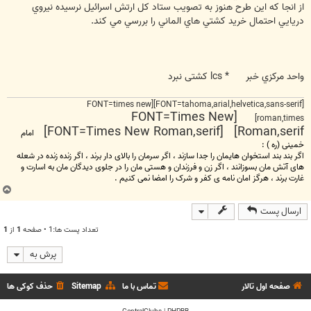
از انجا که اين طرح هنوز به تصويب ستاد کل ارتش اسرائيل نرسيده نيروي
دريايي احتمال خريد کشتي هاي الماني را بررسي مي کند.
واحد مرکزي خبر * lcs کشتی نبرد
[FONT=tahoma,arial,helvetica,sans-serif][FONT=times new
[FONT=Times New
roman,times]
Roman,serif] [FONT=Times New Roman,serif]
امام
خمینی (ره ) :
اگر بند بند استخوان هایمان را جدا سازند ، اگر سرمان را بالای دار برند ، اگر زنده زنده در شعله
های آتش مان بسوزانند ، اگر زن و فرزندان و هستی مان را در جلوی دیدگان مان به اسارت و
غارت برند ، هرگز امان نامه ی کفر و شرک را امضا نمی کنیم .
ب
ا
ارسال پست
ل
ا
تعداد پست ها:1 • صفحه
1
از
1
پرش به
صفحه اول تالار
تماس با ما
Sitemap
حذف کوکی ها