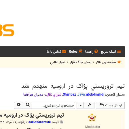
لینک سریع
راهنما
Rules
تماس با ما
صفحه اول تالار
بخش جنگ افزار
اخبار نظامي
تيم تروريستي پژاک در اروميه منهدم شد
مدیران انجمن:
abdolmahdi
,
Java
,
Shahbaz
,
شوراي نظارت
,
مديران هوافضا
جستجو
جستجوی پی
ارسال پست
تيم تروريستي پژاک در اروميه 
پ
توسط
sokuteasemuni
»
پنج‌شنبه ۱ مرداد ۱۳۸۸, ۴:۱۶ ب.ظ
س
Moderator