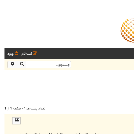
ثبت نام
ورود
جستجو
جستجو
تعداد پست ها:1 • صفحه
1
از
1