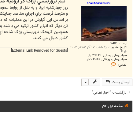
تيم تروريستي پژاک در اروميه م
ت
sokuteasemuni
روز چهارشنبه ايرنا و به نقل از روابط ع
و مترصد فرصت براي اجراي مقاصد جنايتکار
تن ديگر که اتباع کشور ترکيه مي باشند ب
همچنين گروهک تروريستي پژاک شاخه اي از
کشور دنبال مي کنند.
پست:
2401
تاریخ عضویت:
یک‌شنبه ۱۷ آذر ۱۳۸۷, ۱۱:۰۲
[External Link Removed for Guests]
ق.ظ
سپاس‌های ارسالی:
29119 بار
سپاس‌های دریافتی:
21533 بار
ت
تماس:
م
ا
س
s
ارسال پست
o
k
u
بازگشت به “اخبار نظامي”
t
e
a
صفحه اول تالار
s
e
m
u
n
i