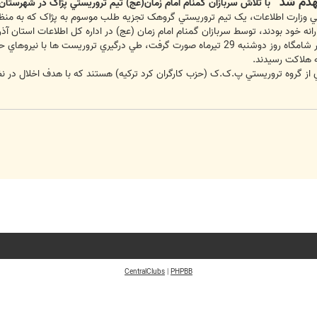
نهدم شد
با تلاش سربازان گمنام امام زمان(عج) تيم تروريستي پژاک در شهرستان
مومي وزارت اطلاعات، يک تيم تروريستي گروهک تجزيه طلب موسوم به پژاک که به منظو
انه خود بودند، توسط سربازان گمنام امام زمان (عج) در اداره کل اطلاعات استان آ
بر اساس اين گزارش در اين عمليات که در شامگاه روز دوشنبه 29 تيرماه صورت گرفت، ط
ه هلاکت رسيدند.
 گروه تروريستي پ.ک.ک (حزب کارگران کرد ترکيه) هستند که با هدف اخلال در نظم
CentralClubs
|
PHPBB