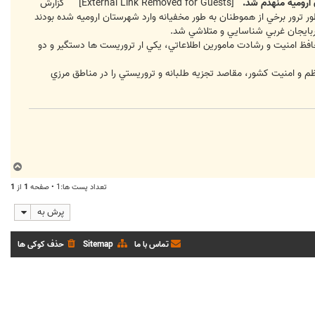
 اروميه منهدم شد.
[External Link Removed for Guests]
گزارش
ر ترور برخي از هموطنان به طور مخفيانه وارد شهرستان اروميه شده بودند
ذربايجان غربي شناسايي و متلاشي شد.
ي درگيري تروريست ها با نيروهاي حافظ امنيت و رشادت مامورين اطلاعاتي، يکي ار تروريست ها دستگير و دو
 و امنيت کشور، مقاصد تجزيه طلبانه و تروريستي را در مناطق مرزي
ب
ا
تعداد پست ها:1 • صفحه
1
از
1
ل
ا
پرش به
تماس با ما
Sitemap
حذف کوکی ها