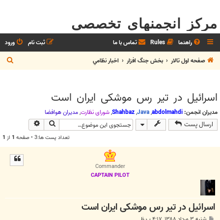
مرکز انجمنهای تخصصی
راهنما
Rules
تماس با ما
ثبت نام
ورود
ج
صفحه اول تالار
بخش جنگ افزار
اخبار نظامي
س
ت
اسرائیل در تیر رس موشکی ایران است
ج
و
مدیران انجمن:
abdolmahdi
,
Java
,
Shahbaz
,
شوراي نظارت
,
مديران هوافضا
جستجو
جستجوی پیش
ارسال پست
تعداد پست ها:3 • صفحه
1
از
1
Commander
CAPTAIN PILOT
اسرائیل در تیر رس موشکی ایران است
پ
شنبه ۳ مرداد ۱۳۸۸, ۴:۱۷ ب.ظ