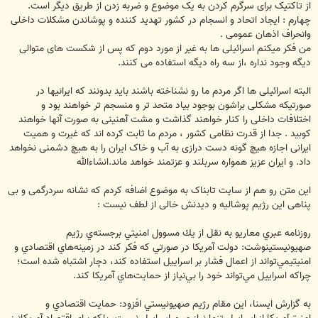
از تاکتیک برای سرگرم کردن به یک موضوع و ضربه زدن از طریق دیگر است.
چهارم : ایجاد اتحاد و انسجام در کشور تهدید کننده و پوشاندن مشکلات داخلی
وانحراف اذهان عمومی .
من فکر میکنم اسرائیلی ها به غیر از مورد دوم که پس از شکست های متوالی
دیگه وجود نداره ،از سه راه دیگه استفاده می کنند.
البته اسرائیلی ها اگر مردم ما رو نشناخته باشند باید بدونند که ایرانیها در
صورتیکه مشکلی براشون بوجود بیاد متحد تر و منسجم تر خواهند بود و
اختلافات داخلی را کنار خواهند گذاشت و مشت آهنینی به صورت آنها خواهند
کوبید . جدا از قدرت نظامی کشور ، مردم ما ثابت کرده اند که غیرت و همیت
ایرانی اجازه هیچ گونه دست درازی به آب و خاک ایران را به هیچ دشمنی نخواهد
داد. و ایران عزیز همواره سربلند و عزتمند خواهد ماند.انشاءالله
این متن رو هم از سایت تابناک به موضوع اضافه کردم که نشانه سردرگمی و بی
پناهی این رژیم پوشالیه و دیدنش خالی از لطف نیست :
روزنامه عبري معاريو به نقل از يك مسوول امنيتي برجسته‌ي رژيم
صهيونيستينوشت: دولت آمريكا در صورتي كه فكر كند در زمينه‌هاي اقتصادي و
امنيتيمي‌تواند از اعمال فشار بر اسراييل استفاده كند، دچار اشتباه شده است؛
چراكه اسراييل مي‌تواند خود را بي‌نياز از حمايت‌هاي آمريكا كند.
به گزارش ايسنا، اين مقام رژيم صهيونيستي افزود: حمايت اقتصادي و