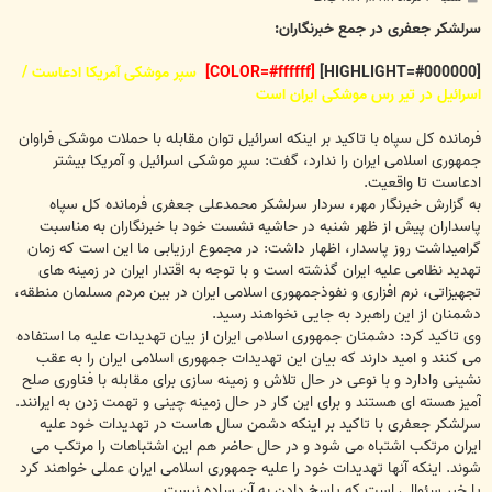
س
ت
سرلشکر جعفری در جمع خبرنگاران:
[HIGHLIGHT=#000000]
[COLOR=#ffffff]
سپر موشکی آمریکا ادعاست /
اسرائیل در تیر رس موشکی ایران است
فرمانده کل سپاه با تاکید بر اینکه اسرائیل توان مقابله با حملات موشکی فراوان
جمهوری اسلامی ایران را ندارد، گفت: سپر موشکی اسرائیل و آمریکا بیشتر
ادعاست تا واقعیت.
به گزارش خبرنگار مهر، سردار سرلشکر محمدعلی جعفری فرمانده کل سپاه
پاسداران پیش از ظهر شنبه در حاشیه نشست خود با خبرنگاران به مناسبت
گرامیداشت روز پاسدار، اظهار داشت: در مجموع ارزیابی ما این است که زمان
تهدید نظامی علیه ایران گذشته است و با توجه به اقتدار ایران در زمینه های
تجهیزاتی، نرم افزاری و نفوذجمهوری اسلامی ایران در بین مردم مسلمان منطقه،
دشمنان از این راهبرد به جایی نخواهند رسید.
وی تاکید کرد: دشمنان جمهوری اسلامی ایران از بیان تهدیدات علیه ما استفاده
می کنند و امید دارند که بیان این تهدیدات جمهوری اسلامی ایران را به عقب
نشینی وادارد و با نوعی در حال تلاش و زمینه سازی برای مقابله با فناوری صلح
آمیز هسته ای هستند و برای این کار در حال زمینه چینی و تهمت زدن به ایرانند.
سرلشکر جعفری با تاکید بر اینکه دشمن سال هاست در تهدیدات خود علیه
ایران مرتکب اشتباه می شود و در حال حاضر هم این اشتباهات را مرتکب می
شوند. اینکه آنها تهدیدات خود را علیه جمهوری اسلامی ایران عملی خواهند کرد
یا خیر سئوالی است که پاسخ دادن به آن ساده نیست.