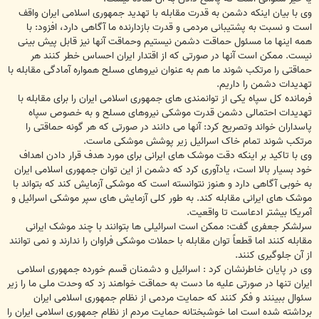
وی با بیان اینکه دشمن به قدرت مقابله با تهدید جمهوری اسلامی ایران واقف
است و نسبت به پشتیبانی مردمی و قدرت بازدارنده ما آگاهی دارد، افزود: با
همه اینها ما مسئول حماقت دشمن نیستیم وحماقت آنها نیز قابل پیش بینی
نیست. ممکن است آنها در صورتی که از اقتدار ایران احساس خطر کنند هر
حماقتی را مرتکب شوند ما هم به عنوان نیروهای مسلح همواره آمادگی مقابله با
تهدیدات دشمن را داریم.
فرمانده کل سپاه یکی از توانمندی های جمهوری اسلامی ایران را برای مقابله با
تهدیدات احتمالی دشمن قدرت موشکی نیروهای مسلح و به خصوص سپاه
پاسداران خواند وتصریح کرد: آنها می دانند در صورتی که هر گونه حماقتی را
مرتکب شوند تمام خاک اسرائیل زیر پوشش موشکی ماست.
وی با تاکید بر اینکه دقت موشک های ایرانی برای مورد هدف قرار دادن اهداف
خود بسیار بالا است، یادآوری کرد که دشمن از این توان جمهوری اسلامی ایران
به خوبی آگاهی دارد و هنوز نتوانسته است که موشکی آزمایش کند که بتواند با
موشک های ایرانی مقابله کند. به طور کلی آزمایش های سپر موشکی اسرائیل و
آمریکا بیشتر ادعاست تا واقعیت.
سرلشکر جعفری گفت: ممکن است اسرائیلی ها بتوانند با چند موشک ایرانی
مقابله کنند اما قطعاً توان مقابله با حملات موشکی فراوان را ندارند و نمی توانند
از آن جلوگیری کنند.
وی در پایان خاطرنشان کرد : اسرائیل و دشمنان قسم خورده جمهوری اسلامی
ایران تنها در صورتی علیه ما دست به حماقت خواهند زد که وحدت ملی ما را زیر
سئوال ببینند و فکر کنند که حمایت مردمی از نظام جمهوری اسلامی ایران
برداشته شده است اما خوشبختانه حمایت مردم از نظام جمهوری اسلامی ایران را