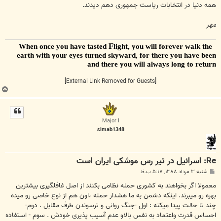
همه دنیا در انتخابات ریاست جمهوری دهم دیدند.
مهر
F
light, you will forever walk the
When once you have tasted
earth with your eyes turned skyward, for there you have been
and there you will always long to return
[External Link Removed for Guests]
ب
ا
ل
ا
Major I
simab1348
Re: اسرائیل در تیر رس موشکی ایران است
پ
شنبه ۳ مرداد ۱۳۸۸, ۵:۱۷ ب.ظ
س
ت
معمولا اگر بخواهند به کشوری حمله نظامی بکنند از اصل غافلگیری بیشترین
بهره رو میبرند. اینکه دشمن به ما هشدار حمله ،اون هم از نوع خاصی رو میده
چند تا حالت پیدا میکنه : اول -جنگ روانی و ترسوندن طرف مقابل . دوم-
احساس قدرت واعتماد به نفس بالاو عدم آسیب پذیری خودش . سوم - استفاده