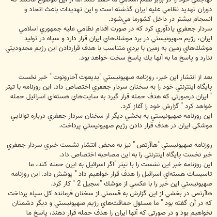
دوران تهديد نظامي عليه ايران گذشته است و اين تهديدات باعث اتحاد و
انسجام بيشتر در داخل كشورما مي‌شود.
سردار جعفري يادآوري كرد كه در صورت اقدام نظامي عليه جمهوري اسلامي
ايران، رژيم صهيونيستي در برد موشك‌هاي ايران قرار دارد و سپاه در توليد
موشك‌هاي زمين به زمين با بردي متناسب با هدف قراردادن اين رژيم محدوديتي
ندارد و پاسخ ما به آنها يك پاسخ سخت خواهد بود.
بعد از انتشار اين خبر، روزنامه‌ صهيونيستي "يديعوت آحارونوت " خبر نخست
پايگاه اينترنتي خود را به سخنان سردار جعفري اختصاص داد. اين روزنامه با تيتر
" ايران درصورتي كه هدف حمله قرار گيرد به سايت‌هاي هسته‌اي اسرائيل حمله
خواهد كرد " گزارش خود را آغاز كرد.
اين روزنامه صهيونيستي به بخشي ديگر از سخنان سردار جعفري درباره توانايي
موشكي ايران در هدف قرار دادن رژيم صهيونيستي پرداخت.
روزنامه صهيونيستي "هاآرتص " نيز به محض انتشار نشست خبري سردار جعفري
خبر نخست پايگاه اينترنتي را به اين مصاحبه اختصاص داد.
اين روزنامه خبر اين نشست را با تيتر "اگر اسرائيل به ايرن حمله كند، ما
تاسيسات هسته‌اي اسرائيل را هدف قرار خواهيم داد " پوشش داد. اين روزنامه
صهيونيستي اين خبر را با عكسي از موشك "سجيل 2 " كار كرد.
هاآرتص در بخشي از اين گزارش به قسمتي از سخنان فرمانده كل سپاه پرداخت
كه در آن گفته بود " ما مسئول حماقت‌هاي رژيم صهيونيستي و ديگر دشمنان
نخواهيم بود و در صورتي كه آنها ايران را هدف حمله قرار دهند، پاسخ ما