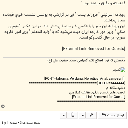
قاطعانه و دقيق خواهد بود. "
روزنامه اسرائيلي "جروزالم پست " نيز در گزارشي به پوشش نشست خبري فرمانده
سپاه پرداخت.
اين روزنامه اين خبر را با عكسي غير مرتبط پوشش داد. در اين عكس "منوچهر
متكي " وزير امور خارجه ايران ديده مي‌شود كه با "وليد المعلم " وزير امور خارجه
سوريه در حال گفت‌وگو است.
[External Link Removed for Guests]
دانستني که تو را اصلاح نکند گمراهي است. حضرت علي (ع)
[FONT=tahoma, Verdana, Helvetica, Arial, sans-serif]
[COLOR=#444444]==================================
دانلود مقاله در
انجمن علمي تامين رايگان مقالات گيگا پيپر
[External Link Removed for Guests]
==================================
ب
ا
ارسال پست
ل
ا
تعداد پست ها:3 • صفحه
1
از
1