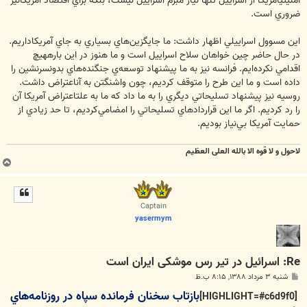
امنيتيآمريكا از اسراييل تنها نياز مبرم اسراييل نيست، بلكه براي اقتصاد آمريكانيز
ضروري است.
اين مسوول اسراييلي اظهار داشت: ما جايگزين‌هاي بسياري به جاي آمريكاداريم.
در حال حاضر چين خواهان سلاح اسراييل است و ما هنوز در اين بارههيچ
اقدامي نكرده‌ايم. فرانسه نيز به ما پيشنهاد توسعه‌ي جنگنده‌هاي بدونسرنشين را
داده است و ما اين طرح را متوقف كرديم، چون واشنگتن به آناعتراض داشت.
روسيه نيز پيشنهاد تسليحاتي ديگري را به ما داد كه ما به علتاعتراض آمريكا آن
را رد كرديم. اگر ما اين قراردادهاي تسليحاتي را امضامي‌كرديم، تا حد زيادي از
حمايت آمريكا بي‌نياز بوديم.
لاحول و لا قوه الا بالله العلی العظیم
ب
ا
ل
ا
Captain
yasermym
Re: اسرائیل در تیر رس موشکی ایران است
پ
شنبه ۳ مرداد ۱۳۸۸, ۸:۱۵ ب.ظ
س
بازتاب سخنان فرمانده سپاه در روزنامه‌هاي
ت
[HIGHLIGHT=#c6d9f0]