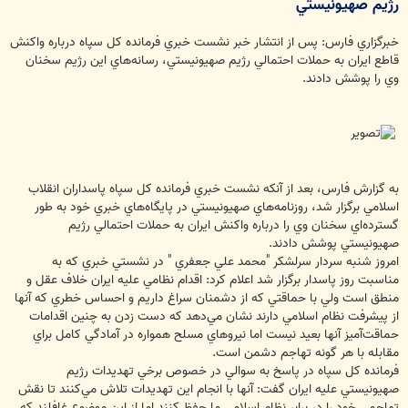
رژيم صهيونيستي
خبرگزاري فارس: پس از انتشار خبر نشست خبري فرمانده كل سپاه درباره واكنش
قاطع ايران به حملات احتمالي رژيم صهيونيستي، رسانه‌هاي اين رژيم سخنان
وي را پوشش دادند.
به گزارش فارس، بعد از آنكه نشست خبري فرمانده كل سپاه پاسداران انقلاب
اسلامي برگزار شد، روزنامه‌هاي صهيونيستي در پايگاه‌هاي خبري خود به طور
گسترده‌اي سخنان وي را درباره واكنش ايران به حملات احتمالي رژيم
صهيونيستي پوشش دادند.
امروز شنبه سردار سرلشكر "محمد علي جعفري " در نشستي خبري كه به
مناسبت روز پاسدار برگزار شد اعلام كرد: اقدام نظامي عليه ايران خلاف عقل و
منطق است ولي با حماقتي كه از دشمنان سراغ داريم و احساس خطري كه آنها
از پيشرفت نظام اسلامي دارند نشان مي‌دهد كه دست زدن به چنين اقدامات
حماقت‌آميز آنها بعيد نيست اما نيروهاي مسلح همواره در آمادگي كامل براي
مقابله با هر گونه تهاجم دشمن است.
فرمانده كل سپاه در پاسخ به سوالي در خصوص برخي تهديدات رژيم
صهيونيستي عليه ايران گفت: آنها با انجام اين تهديدات تلاش مي‌كنند تا نقش
تهاجمي خود را در برابر نظام اسلامي ما حفظ كنند اما از اين موضوع غافلند كه