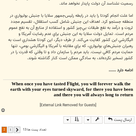
رسميت نشناسد آن دولت پايدار نخواهد ماند.
اما علت انجام كودتا را بايد در رابطه رئيس‌جمهور سلايا با جنبش بوليواري در
منطقه جستجو كرد. اهداف اين جنبش شامل كسب استقلال، تقسيم مجدد
ثروت و درآمد به نفع طبقات بي‌چيز كشور و استفاده از منابع آن به نفع عموم
مردم است. تمايل دولت سلايا به اين جنبش براي عدم رضايت آمريكا و
اليگارشي اين كشور كفايت مي‌كند. از طرف ديگر، اين كودتا هشداري است به
رهبران جنبش‌هاي بوليواري، كه براي مقابله با آمريكا و اليگارشي بومي، تنها
حمايت مردم كافي نيست. بايد مردم را سازمان داد و تا وقتي كه قدرت را در
كشور تسخير نكرده‌اند، به سادگي ممكن است كنار گذاشته شوند.
ادامه دارد ......
F
light, you will forever walk the
When once you have tasted
earth with your eyes turned skyward, for there you have been
and there you will always long to return
[External Link Removed for Guests]
ب
ا
ارسال پست
ل
ا
2
تعداد پست ها:13
1
قبلی