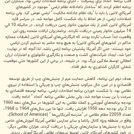
قلب برنامه "اتحاد براي پيشرفت "، اجراي برنامه اصلاحات ارضي بود. مبتكران اين
برنامه اعلام كردند كه "ساختار ناعادلانه نظام ارضي " موجود در كشورهاي
آمريكاي لاتين را بايد با "يك نظام عادلانه مالكيت " ارضي عوض كرد. ولي برنامه
اصلاحات ارضي، از هر لحاظ با يك شكست كامل مواجه شد. در سراسر قاره
آمريكاي لاتين كمتر از يك ميليون خانوار زمين دريافت كردند، در حاليكه 10 الي
14 ميليون خانوار زميني دريافت نكردند. برنامه‌ريزان ايالات متحده روي اين
واقعيت ابداً حساب نكرده بودند كه اليگارشي‌هاي آمريكاي لاتين (طبقات ممتازه
حاكم در كشورهاي آمريكاي لاتين) به هيچ وجه حاضر به تسليم كردن اراضي
خود نيستند- حتي اگر آمريكا پشتيبان برنامه ارضي باشد. لذا آنچه كه در نهايت
اجرا شد، ايجاد شركت‌هاي كشت و صنعت و بكارگيري تكنولوژي و اعتبارات ارزان
اعطائي توسط ملاكين بزرگ بود. در نتيجه، در برخي از اين كشورها حتي موقعيت
شغلي كارگران كشاورزي به خطر افتاد.
هدف دوم اين برنامه، كاهش حمايت مرم از جنبش‌هاي چپ از طريق توسعه
اقتصادي و در عين حال سركوب جنبش‌هاي چپ و چريكي با استفاده از نيروي
نظامي بود. با شكست خوردن برنامه اصلاحات ارضي، برنامه توسعه اقتصادي به
سرعت با بن بست مواجه شد، ولي بخش نظامي برنامه "اتحاد " ادامه يافت.
بودجه برنامه‌هاي آموزشي و كمك نظامي به اين كشورها در سال‌هاي دهه 1960
تا 2 برابر بودجه دهه 1950 افزايش يافت. تنها ما بين سال‌هاي 1964 تا 1968،
تعداد 22059 مقام نظامي در "مدرسه آمريكا‌يي‌ها " (School of Americas)،
واقع در منطقه ويژه كانال پاناما و ساير مدارس نظامي آمريكا آموزش‌هاي خاص
مبارزه با جنبش‌ها و سازمان‌هاي چريكي را دريافت كردند. هزاران نظامي ديگر،
در خود كشورهاي آمريكاي لاتين توسط نيروهاي نظامي آمريكا آموزش ديدند.