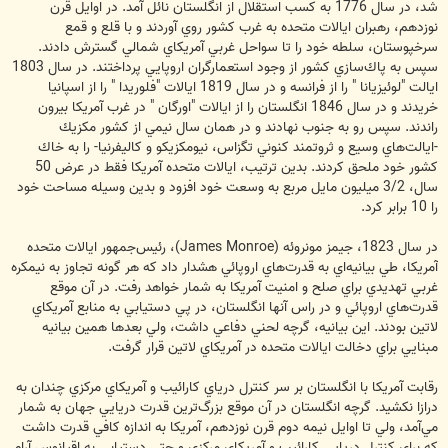
شد، در سال 1776 به كسب استقلال از انگلستان نائل آمد. در اوايل قرن
نوزدهم، رهبران ايالات متحده به غرب كشور روي ‌آوردند و با قلع و قمع
سرخپوستان، سلطه خود را تا سواحل غربي آمريكاي شمالي گسترش دادند.
سپس به پاك‌سازي كشور از وجود استعمارگران اروپايي پرداختند. در سال 1803
ايالت "لوئيزيانا " را از فرانسه و در سال 1819 ايالات "فلوريدا " را از اسپانيا
خريدند و در سال 1846 انگلستان را از ايالات "اورگان " در غرب آمريكا بيرون
راندند. سپس رو به جنوب نهادند و در همان سال نيمي از كشور مكزيك
-ايالت‌هاي وسيع و ثروتمند كنوني تگزاس، نيومكزيكو و كاليفرنيا- را به خاك
كشور خود ملحق كردند. بدين ترتيب، ايالات متحده آمريكا فقط در عرض 50
سال، 3/2 ميليون مايل مربع به وسعت خود افزود و بدين وسيله مساحت خود
را 10 برابر كرد.
در سال 1823، جيمز مونروئه (James Monroe)، رئيس‌جمهور ايالات متحده
آمريكا، طي بيانيه‌اي به قدرت‌هاي اروپائي هشدار داد كه هر گونه تجاوز به نيمكره
غربي تهديدي براي صلح و امنيت آمريكا به شمار خواهد رفت. در آن موقع
قدرت‌هاي اروپائي و در راس آنها انگلستان، در پي دستيابي به منابع آمريكاي
لاتين بودند. اين بيانيه، گرچه لحني دفاعي داشت، ولي بعدها همين بيانيه
مبنايي براي دخالت ايالات متحده در آمريكاي لاتين قرار گرفت.
رقابت آمريكا با انگلستان بر سر كنترل درياي كارائيب و آمريكاي مركزي چندان به
درازا نكشيد. گرچه انگلستان در آن موقع بزرگ‌ترين قدرت دريايي جهان به شمار
مي‌آمد، ولي تا اوايل نيمه دوم قرن نوزدهم، آمريكا به اندازه كافي قدرت داشت
كه براي كنترل دريايي كارائيب و آمريكاي مركزي و حتي دستيابي به اقيانوس آرام