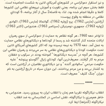
و نيز استقرار دموكراسي در كشورهاي آمريكاي لاتين به شكست انجاميده است.
فقط بخش سوم اين برنامه، يعني تقويت و آموزش نيروهاي نظامي اين كشورها
كاملا و دقيقا انجام شده بود. لذا، به فاصله2 سال از آغاز برنامه، 6 كودتاي
نظامي در منطقه به وقوع پيوست:
آرژانتين (مارس 1962)، پرو (ژوئيه 1962)، گواتمالا (مارس 1963)، اكوادور
(ژوئيه 1963)، جمهوري دومينيكن (سپتامبر 1963)، هندوراس (اكتبر 1963)؛
تا اواخر دهه 1960، هر گونه تظاهر به حمايت از دموكراسي از سوي رهبران
ايالات متحده كنار گذاشته شد و رسما از كودتاها و ديكتاتورهاي نظامي حمايت
به عمل آمد. دهه 1970 به نيمه نرسيده بود كه اكثر كشورهاي آمريكاي لاتين
تحت حكومت كودتا و ديكتاتوري‌هاي نظامي به سر مي‌بردند و رهبران نظامي اين
كشورها، هر آنچه در "مدرسه ديكتاتورها " آموخته بودند در سركوب و خفقان
مردم به كار گرفتند. معروف‌ترين آنها، كودتاي ژنرال "آگوستو پينوشه " عليه
حكومت مردمي "سالوادور آلنده " و نيز ديكتاتوري نظاميان در آرژانتين است كه
به كشتار بي‌حد و مرز مردم پرداختند. اين دوران سياه در تاريخ آرژانتين به نام
دوران "جنگ كثيف " معروف است.
........... ***** ...........
انقلاب نيكاراگوئه تقريبا هم زمان با انقلاب ايران به پيروزي رسيد. هندوراس به
خاطر هم‌مرزي با نيكاراگوئه، نقش اساسي در كمك‌رساني به ضد انقلاب
نيكاراگوئه (كُنتراها) ايفا كرد.