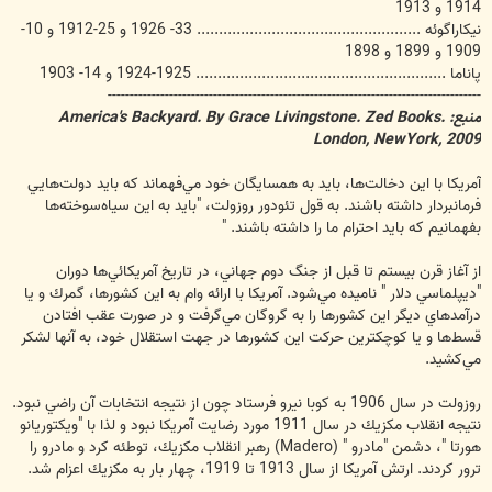
1914 و 1913
نيكاراگوئه ................................................... 33- 1926 و 25-1912 و 10-
1909 و 1899 و 1898
پاناما ......................................................... 1925-1924 و 14- 1903
-------------------------------------------------------------------------------------
منبع: America's Backyard. By Grace Livingstone. Zed Books.
London, NewYork, 2009
آمريكا با اين دخالت‌ها، بايد به همسايگان خود مي‌فهماند كه بايد دولت‌هايي
فرمانبردار داشته باشند. به قول تئودور روزولت، "بايد به اين سياه‌سوخته‌ها
بفهمانيم كه بايد احترام ما را داشته باشند. "
از آغاز قرن بيستم تا قبل از جنگ دوم جهاني، در تاريخ آمريكائي‌ها دوران
"ديپلماسي دلار " ناميده مي‌شود. آمريكا با ارائه وام به اين كشورها، گمرك و يا
درآمدهاي ديگر اين كشورها را به گروگان مي‌گرفت و در صورت عقب افتادن
قسط‌ها و يا كوچكترين حركت اين كشورها در جهت استقلال خود، به آنها لشكر
مي‌كشيد.
روزولت در سال 1906 به كوبا نيرو فرستاد چون از نتيجه انتخابات آن راضي نبود.
نتيجه انقلاب مكزيك در سال 1911 مورد رضايت آمريكا نبود و لذا با "ويكتوريانو
هورتا "، دشمن "مادرو " (Madero) رهبر انقلاب مكزيك، توطئه كرد و مادرو را
ترور كردند. ارتش آمريكا از سال 1913 تا 1919، چهار‌ بار به مكزيك اعزام شد.