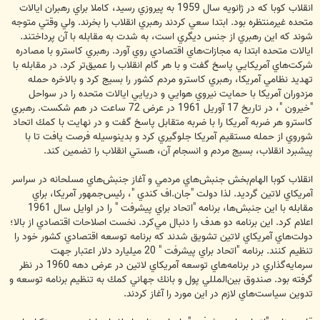
انقلاب كوبا كه در ژانويه سال 1959 به پيروزي رسيد، كاملا براي رهبران ايالات
متحده غيرمنتظره بود. ابتدا سعي كردند رهبري انقلاب را بخرند. ولي وقتي متوجه
شوند كه اين رهبري از جنس ديگري است، به شدت به مقابله با آن پرداختند.
ايالات متحده ابتدا به مجازات‌هاي اقتصادي روي آورد. رهبري كاسترو با مصادره
شركت‌هاي آمريكايي پاسخ گفت و با هر گام انقلاب را عميق‌تر كرد. در مقابله با
تهديد نظامي آمريكا، رهبري كاسترو مردم كشور را بسيج كرد و بالاخره حمله
مزدوران آمريكا با حمايت نيروي هوايي و دريايي ايالات متحده را در سواحل
"خيرون "، در تاريخ 17 آوريل 1961 در عرض 72 ساعت در هم شكست. رهبري
كاسترو هر ضربه‌ آمريكا را با ضربه متقابل پاسخ گفت و در نهايت با كمك اتحاد
شوروي از حمله مستقيم آمريكا جلوگيري كرد و بدينوسيله فرصت يافت تا با
پيشبرد انقلاب، بسيج مردم و انسجام آن، هستي انقلاب را تضمين كند.
انقلاب كوبا الهام‌بخش جنبش‌هاي مردمي و آغاز جنبش‌هاي مسلحانه در سراسر
آمريكاي لاتين گرديد. لذا دولت‌ "جان.اف كندي "، رئيس‌جمهور آمريكا، براي
مقابله با اين جنبش‌ها، برنامه "اتحاد براي پيشرفت " را در اوايل سال 1961
اعلام كرد. اين برنامه دو هدف را دنبال مي‌كرد. نخست اصلاحات اقتصادي از بالا؛
‌دولت‌هاي آمريكاي لاتين تشويق شدند كه برنامه توسعه اقتصادي كشور خود را
تنظيم كنند. برنامه "اتحاد براي پيشرفت " 20 ميليارد دلار اعتبار جهت
سرمايه‌گذاري در برنامه‌هاي توسعه آمريكاي لاتين در عرض دهه 1960 در نظر
گرفته بود. صندوق بين‌المللي پول و بانك جهاني كمك به تنظيم برنامه توسعه و
تدوين سياست‌هاي لازم در اين مورد را آغاز كردند.