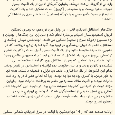
وارداتي از آفريقا، زراعت مي‌شد. بنابراين آمريكاي لاتين از يك اقليت بسيار
كوچك سفيد پوست و يا سفيد‌تبار (كريول) ملاك تشكيل شد و يك اكثريت
عظيم از جمعيت فقير بومي و يا دورگه (مستيزو) كه با هم هيچ وجه اشتراكي
نداشتند.
جنگ‌هاي استقلال آمريكاي لاتين، در اوايل قرن نوزدهم، به رهبري نخبگان
كريول (سفيد‌پوستان اسپانيايي‌تبار) انجام شد و سربازان اين جنگ‌ها را بوميان و
نژاد مستيزو (دورگه سرخ و سفيد) تشكيل مي‌دادند. الهام‌بخش ميدان جنگ‌هاي
استقلال، انقلابات دوران روشنگري در اروپا بود. آنها اما به زودي دريافتند كه در
كشوري كه طبقه متوسط ندارد و از يك اقليت بسيار قليل ملاك و اكثريت عظيم
توده‌هاي بي‌چيز و بي‌سواد تشكيل شده، امكان ايجاد يك جمهوري واقعي وجود
ندارد. بنابراين دولت‌هايي كه پس از استقلال روي كار آمدند حكومت‌هايي
شكننده و ناتوان بودند و ما بين حكومت دموكراتيك و استبدادي در تغيير بودند.
تمام اين كشورها، از نظر ساختاري، اقتصادي تزلزل و ضعيف داشتند. همه آنها
به طور مزمن، با كسري بودجه مواجه بودند. چرا كه اهالي فقير قادر به پرداخت
ماليات نبودند و اقليت ملاك ممتازه نيز حاضر به پرداخت ماليات نبود. بنابراين
خزانه دولت در كليه اين كشور‌ها هميشه خالي بود. در نتيجه، اين كشورها شكار
آساني براي نسل جديدي از استعمارگران شدند. قدرت‌هاي اروپايي هم، در
مقابل، در پي بازار، مواد اوليه، فرصت براي سرمايه‌گذاري، زمين آماده كشت و
راه‌هاي تجاري بودند.
ايالات متحده هم كه از 14 مهاجرنشين يا ايالت در شرق آمريكاي شمالي تشكيل