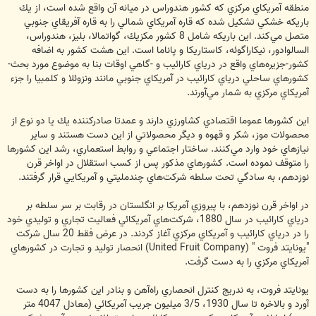
منطقه آمريكاي مركزي كه كشور هندوراس در ميانه آن واقع شده است، از يك
باريكه خشكي تشكيل شده كه قاره آمريكاي شمالي را به قاره آفريقاي جنوبي
متصل مي‌كند. اين باريكه شامل 8 كشور مكزيك، گواتمالا، بليز، هندوراس،
السالوادور، نيكاراگوئه، كاستاريكا و پاناما است. اين هشت كشور به اضافه
كشور-جزيره‌هاي واقع در درياي كارائيب و -گاهي اوقات بنا به موضوع مورد بحث-
كشورهاي ساحلي درياي كارائيب در آمريكاي جنوبي مانند ونزوئلا و كلمبيا را جزء
آمريكاي مركزي به شمار مي‌آورند.
اين كشورها عموما اقتصادي كشاورزي دارند و عمدتا صادر‌كننده يك يا دو نوع از
محصولات موز، شكر و قهوه و ديگر محصولاتي از اين دست هستند و ساير
نيازهاي خود وارد مي‌كنند. ساختار اجتماعي و روابط استعماري، رشد اين كشورها
را متوقف نموده است. كشورهاي مذكور پس از كسب استقلال در اواخر قرن
نوزدهم، به سادگي تحت سلطه شركت‌هاي چندمليتي و آمريكايي قرار گرفتند.
در اواخر قرن نوزدهم، با پيروزي آمريكا بر انگلستان در رقابت بر سر سلطه بر
درياي كارائيب در سال 1880، شركت‌هاي آمريكائي فعاليت تجاري و توليدي خود
را در درياي كارائيب و آمريكاي مركزي آغاز كردند. در عرض فقط 20 سال شركت
"يونايتد فروت " (United Fruit Company) انحصار توليد و تجارت در كشورهاي
آمريكاي مركزي را به دست گرفت.
يونايتد فروت، به ندريج كنترل انحصاري راه‌آهن و بنادر اين كشورها را به دست
آورد و بالاخره تا سال 1930، 3/5 ميليون جريب آمريكائي (معادل 4047 متر