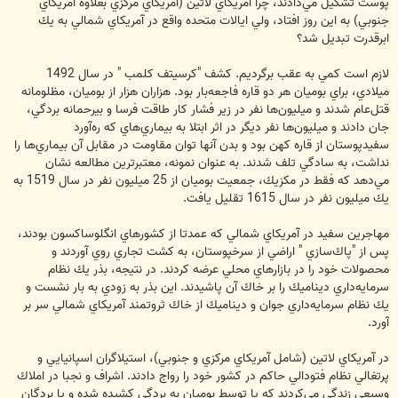
پوست تشكيل مي‌دادند، چرا آمريكاي لاتين (آمريكاي مركزي بعلاوه آمريكاي
جنوبي) به اين روز افتاد، ولي ايالات متحده واقع در آمريكاي شمالي به يك
ابرقدرت تبديل شد؟
لازم است كمي به عقب برگرديم. كشف "كرسيتف كلمب " در سال 1492
ميلادي، براي بوميان هر دو قاره فاجعه‌بار بود. هزاران هزار از بوميان، مظلومانه
قتل‌عام شدند و ميليون‌ها نفر در زير فشار كار طاقت فرسا و بيرحمانه بردگي،
جان دادند و ميليون‌ها نفر ديگر در اثر ابتلا به بيماري‌هاي كه ره‌آورد
سفيد‌پوستان از قاره كهن بود و بدن آنها توان مقاومت در مقابل آن بيماري‌ها را
نداشت، به سادگي تلف شدند. به عنوان نمونه، معتبرترين مطالعه نشان
مي‌دهد كه فقط در مكزيك، جمعيت بوميان از 25 ميليون نفر در سال 1519 به
يك ميليون نفر در سال 1615 تقليل يافت.
مهاجرين سفيد در آمريكاي شمالي كه عمدتا از كشورهاي انگلوساكسون بودند،
پس از "پاك‌سازي " اراضي از سرخپوستان، به كشت تجاري روي آوردند و
محصولات خود را در بازارهاي محلي عرضه كردند. در نتيجه، بذر يك نظام
سرمايه‌داري ديناميك را بر خاك آن پاشيدند. اين بذر به زودي به بار نشست و
يك نظام سرمايه‌داري جوان و ديناميك از خاك ثروتمند آمريكاي شمالي سر بر
آورد.
در آمريكاي لاتين (شامل آمريكاي مركزي و جنوبي)، استيلاگران اسپانيايي و
پرتغالي نظام فتودالي حاكم در كشور خود را رواج دادند. اشراف و نجبا در املاك
وسيعي زندگي مي‌كردند كه يا توسط بوميانِ به بردگي كشيده شده و يا بردگان