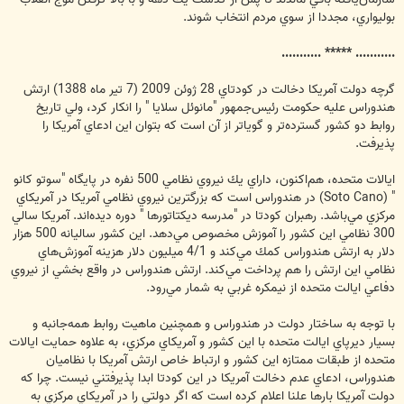
بوليواري، مجددا از سوي مردم انتخاب شوند.
........... ***** ...........
گرچه دولت‌ آمريكا دخالت در كودتاي 28 ژوئن 2009 (7 تير ماه 1388) ارتش
هندوراس عليه حكومت رئيس‌جمهور "مانوئل سلايا " را انكار كرد، ولي تاريخ
روابط دو كشور گسترده‌تر و گوياتر از آن است كه بتوان اين ادعاي آمريكا را
پذيرفت.
ايالات متحده، هم‌اكنون، داراي يك نيروي نظامي 500 نفره در پايگاه "سوتو كانو
" (Soto Cano) در هندوراس است كه بزرگترين نيروي نظامي آمريكا در آمريكاي
مركزي مي‌باشد. رهبران كودتا در "مدرسه ديكتاتورها " دوره ديده‌اند. آمريكا سالي
300 نظامي اين كشور را آموزش مخصوص مي‌دهد. اين كشور ساليانه 500 هزار
دلار به ارتش هندوراس كمك مي‌كند و 4/1 ميليون دلار هزينه آموزش‌هاي
نظامي اين ارتش را هم پرداخت مي‌كند. ارتش هندوراس در واقع بخشي از نيروي
دفاعي ايالت متحده از نيمكره غربي به شمار مي‌رود.
با توجه به ساختار دولت در هندوراس و همچنين ماهيت روابط همه‌جانبه و
بسيار ديرپاي ايالت متحده با اين كشور و آمريكاي مركزي، به علاوه حمايت ايالات
متحده از طبقات ممتازه اين كشور و ارتباط خاص ارتش آمريكا با نظاميان
هندوراس، ادعاي عدم دخالت آمريكا در اين كودتا ابدا پذيرفتني نيست. چرا كه
دولت آمريكا بارها علنا اعلام كرده است كه اگر دولتي را در آمريكاي مركزي به