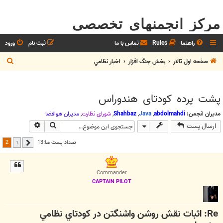
مرکز انجمنهای تخصصی
راهنما
Rules
تماس با ما
ثبت نام
ورود
ج
صفحه اول تالار
بخش جنگ افزار
اخبار نظامي
س
ت
پشت پرده کودتای هندوراس
ج
و
مدیران انجمن:
abdolmahdi
,
Java
,
Shahbaz
,
شوراي نظارت
,
مديران هوافضا
جستجو
جستجوی پیش
ارسال پست
2
تعداد پست ها:13
1
قبلی
Commander
CAPTAIN PILOT
Re: اثبات نقش روشن واشنگتن در كودتاي نظامي