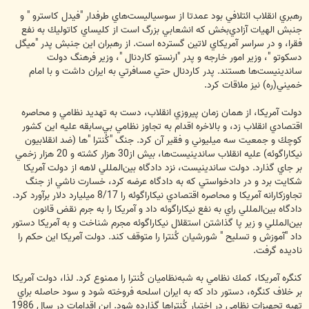
رهبري انقلاب ائتلافي بود عمدتا از سوسياليست‌هاي طرفدار "فيدل كاسترو " و
جنبش الهيات آزادي‌بخش كه انشعابي بزرگ است از كليساي كاتوليك به نفع
فقرا، و در سراسر آمريكاي لاتين گسترده است. از رهبران اين جنبش پدر "ميگل
دسكوتو "، وزير امور خارجه و پدر "ارنستو كاردنال "، وزير فرهنگ دولت
ساندينيست‌ها هستند. پدر كاردنال حتي مسافرتي به ايران داشت و با امام
خميني(ره) نيز ملاقات كرد.
دولت آمريكا، از همان زمان پيروزي انقلاب، دست به تهديد نظامي و محاصره
اقتصادي انقلاب زد، و بالاخره اقدام به تجاوز نظامي بي‌سابقه عليه اين كشور
كوچك و جمعيت سه ميليوني و فقير آن كرد. جنگ "كُنترا "ها (ضد انقلابيون
نيكاراگوئه) عليه انقلاب ساندينيست‌ها، بيش از30 هزار كشته و 20 هزار زخمي
بر جاي گذارد. دولت ساندينيست، نزد دادگاه بين‌المللي لاهه از دولت آمريكا
شكايت برد و در دادخواستي كه به دادگاه عرضه كرد، خسارت ناشي از جنگ
تجاوزكارانه آمريكا و محاصره اقتصادي نيكاراگوئه را 8/17 ميليارد دلار برآورد كرد.
دادگاه بين‌المللي راي به نفع نيكاراگوئه داد و آمريكا را به جرم نقض قانون
بين‌المللي و زير پا گذاشتن استقلال نيكاراگوئه مجرم شناخت و به آمريكا دستور
داد "آموزش و تسليح " شورشيان كُنترا را متوقف كند. دولت آمريكا اين حكم را
ناديده گرفت.
كنگره آمريكا، كمك نظامي به شبه‌نظاميان كُنترا را ممنوع كرد. لذا، دولت آمريكا
بر خلاف كنگره، دستور داد كه به ايران اسلحه فروخته شود و سود حاصله براي
تهيه تجهيزات نظامي در اختيار كُنتراها گذارده شود. اين اقدامات در سال 1986