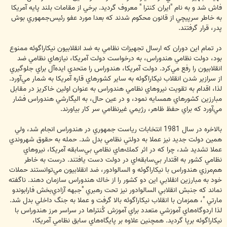
فاش شد و به نام "ايران كنترا " معروف گرديد. برخي از مقامات بلند پايه آمريكا
به خاطر سرپيچي از قانون ‌محكوم شدند كه بعدا مورد عفو رئيس‌جمهوري بوش
پدر، قرار گرفتند.
در تمام اين دوران كه ارسال تجهيزات نظامي به ضد انقلابيون نيكاراگوئه ممنوع
بود، دولت نظامي هندوراس، به درخواست دولت آمريكا، نيازهاي نظامي ضد
انقلابيون را رفع مي‌كرد. دولت آمريكا، هندوراس را متحدي ايده‌آل براي جلوگيري
از سرازير شدن انقلاب نيكاراگوئه به ساير كشورهاي قاره آمريكا به شمار مي‌آورد.
لذا، اقدام به تقويت نيروهاي نظامي هندوراس به عنوان اولين خاكريز در مقابل
مبارزين كشورهاي همسايه نمود، و در عين حال، به اليگارشي هندوراس فشار
مي‌آورد كه براي حفظ ظاهر، رژيمي غيرنظامي سر كار بياورند.
بالاخره در سال 1981 انتخابات رياست جمهوري در هندوراس انجام شد، ولي
همين دولت جديد نيز عملا به دولتي نظامي بدل شد. حمله به حقوق شهروندي
عملا تشديد شد، چرا كه در اثر كمك‌هاي نظامي بي‌سابقه آمريكا، نيروهاي
نظامي كشور به اقتدار بي‌سابقه‌اي در دولت دست يافتند. درست به خاطر
هم‌مرزي هندوراس با نيكاراگوئه و السالوادور، ضد انقلابيون مي‌توانستند حملات
خود به مبارزين انقلابي اين دو كشور را از خاك هندوراس سازمان دهند. ناگفته
نماند كه جنبش انقلابي السالوادور نيز تحت رهبري "جبهه آزادي‌بخش فارابوندو
مارتي "، همزمان با انقلاب نيكاراگوئه بالا گرفت و عملا به جنگ داخلي بدل شد.
لذا اردوگاه‌هاي آموزشي متعدد براي آموزش كُنتراها در سراسر مرز هندوراس با
نيكاراگوئه برپا گرديد. همچنين علاوه بر پايگاه‌هاي سابق نظامي آمريكا،