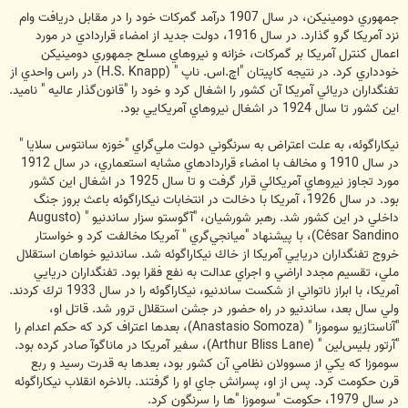
جمهوري دومينيكن، در سال 1907 درآمد گمركات خود را در مقابل دريافت وام
نزد آمريكا گرو گذارد. در سال 1916، دولت جديد از امضاء قراردادي در مورد
اعمال كنترل آمريكا بر گمركات، خزانه و نيروهاي مسلح جمهوري دومينيكن
خودداري كرد. در نتيجه كاپيتان "اچ.اس. ناپ " (H.S. Knapp) در راس واحدي از
تفنگداران دريائي آمريكا آن كشور را اشغال كرد و خود را "قانون‌گذار عاليه " ناميد.
اين كشور تا سال 1924 در اشغال نيروهاي آمريكايي بود.
نيكاراگوئه، به علت اعتراض به سرنگوني دولت ملي‌گراي "خوزه سانتوس سلايا "
در سال 1910 و مخالف با امضاء قراردادهاي مشابه استعماري، در سال 1912
مورد تجاوز نيروهاي آمريكائي قرار گرفت و تا سال 1925 در اشغال اين كشور
بود. در سال 1926، آمريكا با دخالت در انتخابات نيكاراگوئه باعث بروز جنگ
داخلي در اين كشور شد. رهبر شورشيان، "آگوستو سزار ساندنيو " (Augusto
César Sandino)، با پيشنهاد "ميانجي‌گري " آمريكا مخالفت كرد و خواستار
خروج تفنگداران دريايي آمريكا از خاك نيكاراگوئه شد. ساندنيو خواهان استقلال
ملي، تقسيم مجدد اراضي و اجراي عدالت به نفع فقرا بود. تفنگداران دريايي
آمريكا، با ابراز ناتواني از شكست ساندنيو، نيكاراگوئه را در سال 1933 ترك كردند.
ولي سال بعد، ساندنيو در راه حضور در جشن استقلال ترور شد. قاتل او،
"آناستازيو سوموزا " (Anastasio Somoza)، بعدها اعتراف كرد كه حكم اعدام را
"آرتور بليس‌لين " (Arthur Bliss Lane)، سفير آمريكا در ماناگوآ صادر كرده بود.
سوموزا كه يكي از مسوولان نظامي آن كشور بود، بعدها به قدرت رسيد و ربع
قرن حكومت كرد. پس از او، پسرانش جاي او را گرفتند. بالاخره انقلاب نيكاراگوئه
در سال 1979، حكومت "سوموزا "ها را سرنگون كرد.