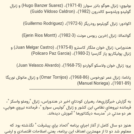
بوليوي: ژنرال هوگو بانزر سوارز (8-1971)، (Hugo Banzer Suarez) و ژنرال
گوئيدو ويلدوسو كالدرون (1982)، (Guido Vildoso Caldron)
اكوادور: ژنرال گويلرمو رودريگز (6-1972)، (Guillermo Rodriguez)
گواتمالا: ژنرال اِخرين ريوس مونت (3-1982)، (Ejerin Rios Montt)
هندوراس: ژنرال خوان ملگار كاسترو (8-1975)، (Juan Melgar Castro) و
ژنرال پوليكارپو پاز گارسيا (2-1980)، (Policaro Paz Garcia)
پرو: ژنرال خوان ولاسكو آلواردو (75-1968)، (Juan Velasco Alvardo)
پاناما: ژنرال عمر تورخوس (86-1968)، (Omar Torrijos) و ژنرال مانوئل نوريگا
(89-1981)، (Manuel Noriega)
-------------------------------------------------------------------------------------
به گزارش خبرگزاري‌ها، رهبران كودتاي اخير در هندوراس، ژنرال "رومئو واسكز "،
فرمانده نيروهاي نظامي اين كشور و ژنرال "لوئيس سوارو "، فرمانده نيروي هوايي،
هر دو مدتي در "مدرسه ديكتاتورها " آموزش ديده‌اند.
هنوز دو سال كامل از آغاز اجراي برنامه "اتحاد براي پيشرفت " نگذشته بود كه
معلوم شد دو تا از مهمترين اهداف اين برنامه، يعني اصلاحات اقتصادي و ارضي