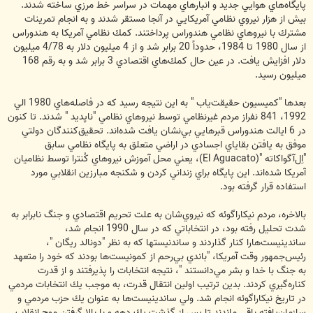
پايگاه‌هاي هوايي جديد و انبارهاي مهمات در سراسر خط مرزي ساخته شدند.
بيش از هزار نيروي نظامي آمريكايي در آنجا مستقر شدند و به انجام تمرينات
مشترك با نيروهاي نظامي هندوراس پرداختند. كمك نظامي آمريكا به هندوراس
از سال 1980 تا 1984، حدوداً 20 برابر شد و از 4 ميليون دلار به 4/78 ميليون
دلار افزايش يافت. در عين حال كمك‌هاي اقتصادي 3 برابر شد و به رقم 168
ميليون رسيد.
بعدها "كميسيون حقيقت‌ياب " به اين نتيجه رسيد كه در فاصله‌هاي 1980 الي
1992، 841 نفراز مردم غيرنظامي توسط نيروهاي نظامي "ناپديد " شدند. تا كنون
در 6 ايالت هندوراس قبرهايي بي‌نشان يافت شده‌اند. تحقيق‌كنندگان دولتي
موفق به يافتن بقاياي اجسادي در اراضي متعلق به پايگاه نظامي سابق
"اِل‌آگواكاته "(El Aguacato)، يعني محل آموزش نيروهاي كُنترا توسط نظاميان
آمريكا شده‌اند. اين پايگاه براي زنداني كردن و شكنجه مبارزين انقلابي مورد
استفاده قرار گرفته‌ بود.
بالاخره، مردم نيكاراگوئه كه نيروي‌شان به علت تحريم اقتصادي و جنگ نابرابر به
شدت تحليل رفته بود، در انتخاباتي كه در سال 1990 انجام شد،
ساندينيست‌هارا كنار گذاردند و ساندنيستها كه به نظر "دونالد ريگان "،
رئيس‌جمهور وقت آمريكا، "باندي بي‌رحم از كمونيست‌ها بودند كه خود را متعهد
به جنگ با خدا و بشر مي‌دانستند "، نتيجه انتخابات را پذيرفتند و از قدرت
كناره‌گيري كردند. بدين ترتيب اولين انتقال قدرت، به موجب يك انتخابات مردمي
در تاريخ نيكاراگوئه انجام شد. ولي ساندينيست‌ها به عنوان يك حزب مردمي و
سازمان‌يافته باقي ماندند تا پس از گذشت يك دهه و با بالا گرفتن موج انقلاب