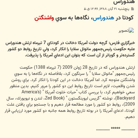
هندوراس
پ
پنج‌شنبه ۲۱ آبان ۱۳۸۸, ۱۲:۴۶ ق.ظ
س
كودتا در
هندوراس
، نگاه‌ها به سوي
واشنگتن
ت
خبرگزاري فارس: گرچه دولت‌ آمريكا دخالت در كودتاي 7 تيرماه ارتش هندوراس
عليه حكومت رئيس‌جمهور مانوئل سلايا را انكار كرد، ولي تاريخ روابط دو كشور
گسترده‌تر و گوياتر از آن است كه بتوان اين ادعاي آمريكا را پذيرفت.
ارتش هندوراس كه در تاريخ 28 ژوئن 2009 (7 تيرماه 1388) حكومت
رئيس‌جمهور "مانوئل سلايا " را سرنگون كرد، بلافاصله در نگاه‌ها را به سوي
واشنگتن متوجه كرد. اما آمريكا دخالت در اين كودتا را انكار كرد. براي روشن
شدن واقعيت، لازم است تاريخ روابط اين دو كشور را مرور كنيم. بدين منظور
سعي خواهيم كرد، با بررسي كتاب "حيات خلوت آمريكا " (America's
Backyard)، نوشته "گريس ليوينگستون " (Zed Book، لندن و نيويورك، سال
2009)، روابط دو كشور را مورد مطالعه قرار دهيم و با جستجو براي يافتن علت
كودتا، ادعاي آمريكا را در بوته تاريخ روابط همه جانبه دو كشور مورد ارزيابي قرار
دهيم.
........... ***** ...........