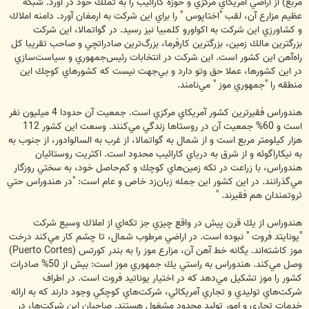
مربع) از اراضي آمريكاي مركزي و حوزه كارائيب را به تملك خود در آورد. شبكه
عظيم مزارع آن، لقب "اختاپوس " را براي اين شركت به ارمغان آورد. دامنه املاك
و كشاورزي اين شركت به اكواورو كلمبيا نيز رسيد. در گواتمالا، اين شركت
بزرگترين مالك زمين، بزرگترين كارفرما، بزرگ‌ترين صادراتچي و صاحب تقريبا كل
راه‌آهن اين كشور است. اين شركت در انتخابات رئيس‌جمهوري و سياست‌سازي
در اين كشورها، عملا حق وتو دارد و بي‌‌جهت نيست كه كشورهاي كوچك اين
منطقه را "جمهوري موز " مي‌نامند.
هندوراس فقير‌ترين كشور آمريكاي مركزي است. جمعيت آن حدودا 4 ميليون نفر
است و 60% جمعيت آن در روستاها زندگي مي‌كنند. وسعت اين كشور 112
هزار كيلومتر مربع است و از شمال به گواتمالا، از غرب به السالوادور، از جنوب به
به نيكاراگوئه و از شرق به درياي كارائيب محدود است. اكثريت روستائيان
هندوراس، با زراعت در تكه زمين‌هاي كوچك و كم‌حاصل خود، به سختي روزگار
مي‌گذرانند. در اين كشور اين جمله زبان‌زد خاص و عام است: "در هندوراس حتي
ثروتمندان هم فقيرند. "
هندوراس از يك قرن پيش در واقع چيزي جز تكه‌اي از املاك وسيع شركت
"يونايتد فروت " نبوده است. در اراضي مرطوب شمال، تا چشم كار مي‌كند درخت
موز كاشته‌اند. يگانه خط آهن آن، مزارع موز را به بندر كورتس (Puerto Cortes)
وصل مي‌كند. هندوراس به راستي يك جمهوري موز است: بيش از 50% صادرات
كشور را موز تشكيل مي‌دهد كه در اختيار يوناتيد فروت است. در اطراف
شركت‌هاي توليدي و تجاري آمريكائي، شركت‌هاي كوچكي وجود دارند كه به ارائه
خدمات تجاري و امور توليد محدود مشغول هستند. صاحبان اين شركت‌‌ها، در