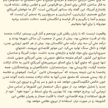
به فكر ساختن كانالي براي اتصال دو اقيانوس كبير و اطلس بيافتد. نشانه قدرت
بلامنازع آمريكا، اين گفته يك سناتور آمريكايي است: "اگر ما خواهان آمريكاي
مركزي هستيم، ارزان‌ترين، آسان‌ترين و سريع‌ترين راه تسخير آن اينست كه
برويم و آنجا را بگيريم و اگر فرانسه و انگلستان قصد دخالت داشتند بيانيه
مونروئه را براي آنها بخوانيم. "
واقعيت اينست كه با پايان يافتن قرن نوزدهم و آغاز قرن بيستم، ايالات متحده
يك ابر قدرت صنعتي بود. بيش از نيمي از جمعيت آن ساكن شهرها بودند و
درآمد ملي آن سه برابر درآمد ملي انگلستان بود. بيش از هر كشور اروپايي چدن،
فولاد و ذغال سنگ توليد مي‌كرد. اين موتور اقتصادي نيرومند، اشتهاي
سيري‌ناپذيري براي مواد اوليه و بازارهاي جديد داشت. دولت آمريكا و صاحبان
صنايع اين كشور، كم‌كم متوجه مناطق جنوبي‌تر، يعني آمريكاي جنوبي شدند.
تنها چيزي كه جلوي آنها را براي الحاق سرزمين‌هاي آمريكاي لاتين به خاك ايالات
متحده گرفت، نژاد‌پرستي بود. سياستمداران، دانشگاهيان و روزنامه‌نگاران، همه
يك‌صدا به اين نتيجه رسيدند كه "سرخپوستان لاتين " تن‌آسا، كم‌هوش و خلاصه
از نژاد ‌پستي هستند كه ملحق شدن آنها به خاك ايالات متحده باعث آلوده شدن
خون خالص انگلوساكسون خواهد شد و شور و سر زندگي و نيروي اين ملت
جديد را تحليل خواهد برد. از سوي ديگر، استعمار اين كشورها بر اساس مدل
اروپايي آن، پرخرج خواهد بود. لذا بهترين راه براي تسلط بر "حوزه نفوذ " خود از
طريق استفاده از وزنه اقتصادي، اتحاد با اقليت ممتاز و رهبران نظامي اين
كشورها، و در صورت نياز، استفاده از نيروي نظامي خواهد بود.