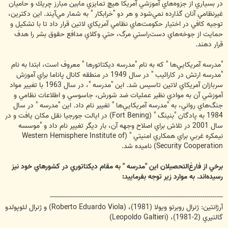
در بسياري از جزوه‌هاي آموزشي آمريكا هيچ تمايزي مابين مبارز چريك‌ و حاميان
غيرنظامي آنان گذارده نمي‌شود و هر دو "خرابكار " به شمار مي‌آيند. اين دكترين،
توجيه كافي در اختيار حكومت‌هاي نظامي آمريكاي لاتين قرار داد تا با تشكيل و
حمايت از جوخه‌هاي دست‌راستي مرگ، حتي وكلاي مدافع حقوق بشر را هدف
قرار دهند.
"مدرسه آمريكا‌يي‌ها " كه به نام "مدرسه ديكتاتورها " معروف است، ابتدا به نام
"مدرسه ارتش در كارائيب " در سال 1949 در منطقه كانال پاناما براي آموزش
سربازان آمريكاي لاتين تاسيس شد. اين "مدرسه "، در سال 1963 با تغيير مواد
آموزشي آن به موادي نظير عمليات ضد شورش، جاسوسي و اطلاعات نظامي و
جنگ‌هاي رواني، به "مدرسه آمريكا‌يي‌ها " تغيير نام داد. اين "مدرسه " در سال
1984 به پادگان "بنينگ " (Fort Bening) در ايالت جورجيا نقل مكان يافت و در
سال 2001 در تلاش براي اصلاح وجهه آن، بار ديگر تغيير نام داد و "موسسه
نيمكره غربي براي همكاري امنيتي " (Western Hemisphere Institute of
Security Cooperation) ناميده شد.
برخي از فارغ‌التحصيلان اين "مدرسه " به مقام ديكتاتوري در كشورهاي خود نيز
رسيده‌اند. به موارد زير توجه بفرماييد:
-------------------------------------------------------------------------------------
آرژانتين: ژنرال روبرتو ويولا (1981)، (Roberto Eduardo Viola) و ژنرال لئوپولدو
گالتيري (2-1981)، (Leopoldo Galtieri)