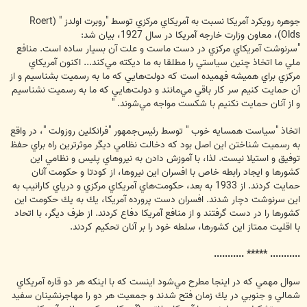
جوهره رويكرد آمريكا نسبت به آمريكاي مركزي توسط "روبرت اولدز " (Roert
Olds)، معاون وزارت خارجه آمريكا در سال 1927، بيان شد:
"سرنوشت آمريكاي مركزي در دست ماست و علت آن بسيار ساده است. منافع
ملي ما اتخاذ چنين سياستي را مطلقا به ما ديكته مي‌كند... اكنون آمريكاي
مركزي براي هميشه فهميده است كه دولت‌هايي كه ما به رسميت بشناسيم و از
آن حمايت كنيم سر كار باقي مي‌مانند و دولت‌هايي كه ما به رسميت نشناسيم
و از آنان حمايت نكنيم با شكست مواجه مي‌شوند. "
اتخاذ "سياست همسايه خوب " توسط رئيس‌جمهور "فرانكلين روزولت "، در واقع
به رسميت شناختن اين اصل بود كه دخالت نظامي ديگر موثرترين راه براي حفظ
توفيق و استيلا نيست. لذا، با آموزش دادن به نيروهاي پليس و نظامي اين
كشورها و ايجاد رابطه خاص با افسران اين نيروها، از كودتا و حكومت آنان
حمايت كردند. از 1933 به بعد، حكومت‌هاي آمريكاي مركزي و درياي كارانيب به
اين سرنوشت دچار شدند. افسران دست پرورده آمريكا، يك به يك حكومت اين
كشورها را در دست گرفتند و از منافع آمريكا دفاع كردند. از طرف ديگر، با اتحاد
با اقليت ممتاز اين كشور‌ها، سلطه خود را بر آنان تحكيم كردند.
........... ***** ...........
سوال مهمي كه در اينجا مطرح مي‌شود اينست كه با اينكه هر دو قاره‌ آمريكاي
شمالي و جنوبي در يك زمان فتح شدند و جمعيت هر دو را مهاجرنشينان سفيد