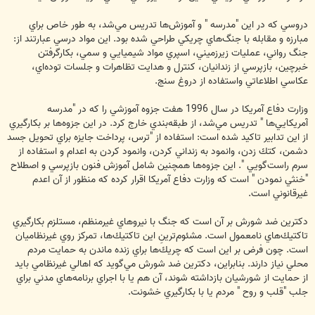
دروسي كه در اين "مدرسه " و آموزش‌ها تدريس مي‌شد، به طور خاص براي
مبارزه و مقابله با جنگ‌هاي چريكي طراحي شده بود. اين مواد درسي عبارتند از:
جنگ رواني، عمليات زيرزميني، اسپري مواد شيميايي و سمي، بكارگرفتن
خبرچين، بازپرسي از زندانيان، كنترل و هدايت تظاهرات و جلسات توده‌اي،
عكاسي اطلاعاتي واستفاده از دروغ سنج.
وزارت دفاع آمريكا در سال 1996 هفت جزوه آموزشي را كه در "مدرسه
آمريكا‌يي‌ها " تدريس مي‌شد، از طبقه‌بندي خارج كرد. در اين جزوه‌ها بر بكارگيري
از اين تدابير تاكيد شده است: استفاده از "ترس، ‌پرداخت جايزه براي تحويل جسد
دشمن، كتك زدن، وانمود به زنداني كردن، ‌وانمود كردن به اعدام و استفاده از
سرم راست‌گويي ". اين جزوه‌ها همچنين شامل آموزش فنون بازپرسي و اصطلاح
"خنثي نمودن " است كه وزارت دفاع آمريكا اقرار كرده كه منظور از آن اعدم
غيرقانوني است.
دكترين ضد شورش بر آن است كه جنگ با نيروهاي غيرمنظم، مستلزم بكارگيري
تاكتيك‌هاي نامعمول است. مشئوم‌ترينِ اين تاكتيك‌ها، تمركز روي غيرنظاميان
است. چون فرض بر اين است كه چريك‌ها براي زنده ماندن به حمايت مردم
محلي نياز دارند. بنابراين، دكترين ضد شورش مي‌گويد كه اهالي غيرنظامي بايد
از حمايت از شورشيان بازداشته شوند، آن هم يا با اجراي برنامه‌هاي مدني براي
جلب "قلب و روح " مردم يا با بكارگيري خشونت.