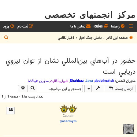
مرکز انجمنهای تخصصی
راهنما
Rules
تماس با ما
ثبت نام
ورود
ج
صفحه اول تالار
بخش جنگ افزار
اخبار نظامي
س
ت
حضور در آب‌هاي بين‌المللي نشان از توان نيروي
ج
دريايي است
و
مدیران انجمن:
abdolmahdi
,
Java
,
Shahbaz
,
شوراي نظارت
,
مديران هوافضا
جستجو
جستجوی پیش
ارسال پست
تعداد پست ها:1 • صفحه
1
از
1
Captain
yasermym