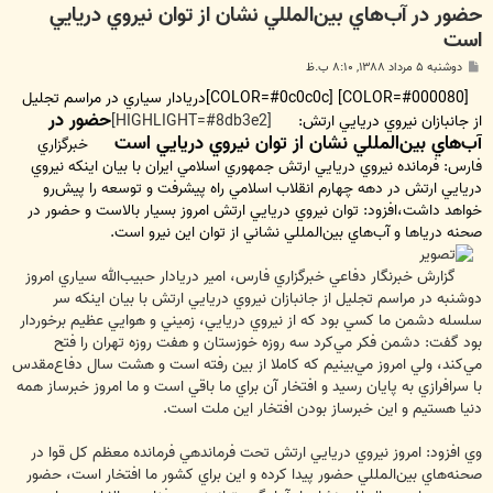
حضور در آب‌هاي بين‌المللي نشان از توان نيروي دريايي
است
پ
دوشنبه ۵ مرداد ۱۳۸۸, ۸:۱۰ ب.ظ
س
ت
[COLOR=#000080] [COLOR=#0c0c0c]دريادار سياري در مراسم تجليل
حضور در
از جانبازان نيروي دريايي ارتش:
[HIGHLIGHT=#8db3e2]
آب‌هاي بين‌المللي نشان از توان نيروي دريايي است
خبرگزاري
فارس: فرمانده نيروي دريايي ارتش جمهوري اسلامي ايران با بيان اينكه نيروي
دريايي ارتش در دهه‌ چهارم انقلاب اسلامي راه پيشرفت و توسعه را پيش‌رو
خواهد داشت،افزود: توان نيروي دريايي ارتش امروز بسيار بالاست و حضور در
صحنه‌ درياها و آب‌هاي بين‌المللي نشاني از توان اين نيرو است.
گزارش خبرنگار دفاعي خبرگزاري فارس، امير دريادار حبيب‌الله سياري امروز
دوشنبه در مراسم تجليل از جانبازان نيروي دريايي ارتش با بيان اينكه سر
سلسله دشمن ما كسي بود كه از نيروي دريايي، زميني و هوايي عظيم برخوردار
بود گفت: دشمن فكر مي‌كرد سه روزه خوزستان و هفت روزه تهران را فتح
مي‌كند، ولي امروز مي‌بينيم كه كاملا از بين رفته است و هشت سال دفاع‌مقدس
با سرافرازي به پايان رسيد و افتخار آن براي ما باقي است و ما امروز خبرساز همه‌
دنيا هستيم و اين خبرساز بودن افتخار اين ملت است.
وي افزود: امروز نيروي دريايي ارتش تحت فرماندهي فرمانده معظم كل قوا در
صحنه‌هاي بين‌المللي حضور پيدا كرده و اين براي كشور ما افتخار است، حضور