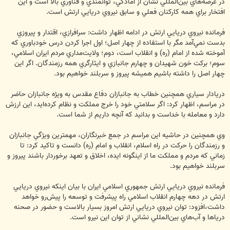
در عرصه‌هاي بين‌المللي نشان از آمادگي، توانمندي و فناوري بالا است و اين
افتخار براي همه‌ كاركنان فعلي و سابق نيروي دريايي ارتش است.
فرمانده نيروي دريايي ارتش در ادامه اظهار داشت: سرافرازي، اقتدار و پيروزي
بدست نمي‌آمد مگر با استفاده از چهار اصل؛ اول اجرا كردن درس خودباوري كه
آموخته شده از امام (ره) و انقلاب است، دوم؛ ولايت‌مداري مردم ايران اسلامي،
سوم؛ بركت خون شهيدان و چهارم جانبازي و ايثارگري همه‌ رزمندگان. اگر اين
چهار اصل را داشته باشيم هميشه پيروز و سربلند خواهيم بود.
دريادار سياري همچنين خطاب به جانبازان دفاع مقدس به ويژه جانبازان حاضر
در مراسم، اظهار كرد: اگر سلامتي خود را خرج مملكت و نظام كرده‌ايد، اين ارزش
دارد و معامله با خداست و بدانيد كه آنچه داريم از شما است.
وي همچنين در حاشيه‌ اين مراسم در جمع خبرنگاران، مهمترين ويژگي جانبازان
و رزمندگان را حركت در راه اسلام، انقلاب و امام (ره) دانست و تاكيد كرد: تا
زماني كه مردم و مملكت ما از اينگونه ايده، اخلاق و تعهد برخوردار باشند پيروز و
سربلند خواهيم بود.
فرمانده نيروي دريايي ارتش جمهوري اسلامي ايران با بيان اينكه نيروي دريايي
ارتش در دهه‌ چهارم انقلاب اسلامي راه پيشرفت و توسعه را پيش‌رو خواهد
داشت،افزود: توان نيروي دريايي ارتش امروز بسيار بالاست و حضور در صحنه‌
درياها و آب‌هاي بين‌المللي نشاني از توان اين نيرو است.