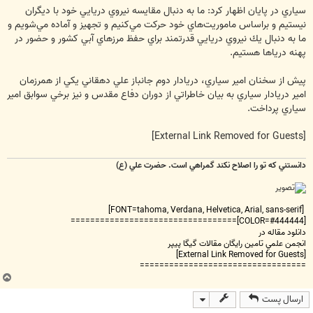
سياري در پايان اظهار كرد: ما به دنبال مقايسه‌ نيروي دريايي خود با ديگران
نيستيم و براساس ماموريت‌هاي خود حركت مي‌كنيم و تجهيز و آماده مي‌شويم و
ما به دنبال يك نيروي دريايي قدرتمند براي حفظ مرزهاي آبي كشور و حضور در
پهنه درياها هستيم.
پيش از سخنان امير سياري، دريادار دوم جانباز علي دهقاني يكي از همرزمان
امير دريادار سياري به بيان خاطراتي از دوران دفاع مقدس و نيز برخي سوابق امير
سياري پرداخت.
[External Link Removed for Guests]
دانستني که تو را اصلاح نکند گمراهي است. حضرت علي (ع)
[FONT=tahoma, Verdana, Helvetica, Arial, sans-serif]
[COLOR=#444444]==================================
دانلود مقاله در
انجمن علمي تامين رايگان مقالات گيگا پيپر
[External Link Removed for Guests]
==================================
ب
ا
ارسال پست
ل