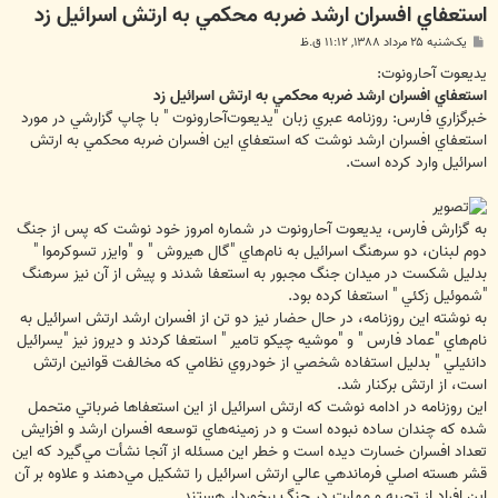
استعفاي افسران ارشد ضربه محكمي به ارتش اسرائيل زد
پ
یک‌شنبه ۲۵ مرداد ۱۳۸۸, ۱۱:۱۲ ق.ظ
س
ت
يديعوت آحارونوت:
استعفاي افسران ارشد ضربه محكمي به ارتش اسرائيل زد
خبرگزاري فارس: روزنامه عبري زبان "يديعوت‌آحارونوت " با چاپ گزارشي در مورد
استعفاي افسران ارشد نوشت كه استعفاي اين افسران ضربه محكمي به ارتش
اسرائيل وارد كرده است.
به گزارش فارس، يديعوت ‌آحارونوت در شماره امروز خود نوشت كه پس از جنگ
دوم لبنان، دو سرهنگ اسرائيل به نام‌هاي "گال هيروش " و "وايزر تسوكرموا "
بدليل شكست در ميدان جنگ مجبور به استعفا شدند و پيش از آن نيز سرهنگ
"شموئيل زكئي " استعفا كرده بود.
به نوشته اين روزنامه، در حال حضار نيز دو تن از افسران ارشد ارتش اسرائيل به
نام‌هاي "عماد فارس " و "موشيه چيكو تامير " استعفا كردند و ديروز نيز "يسرائيل
دانئيلي " بدليل استفاده شخصي از خودروي نظامي كه مخالفت قوانين ارتش
است، از ارتش بركنار شد.
اين روزنامه در ادامه نوشت كه ارتش اسرائيل از اين استعفاها ضرباتي متحمل
شده كه چندان ساده نبوده است و در زمينه‌هاي توسعه افسران ارشد و افزايش
تعداد افسران خسارت ديده است و خطر اين مسئله از آنجا نشأت مي‌گيرد كه اين
قشر هسته‌ اصلي فرماندهي عالي ارتش اسرائيل را تشكيل مي‌دهند و علاوه بر آن
اين افراد از تجربه و مهارت در جنگ برخوردار هستند.