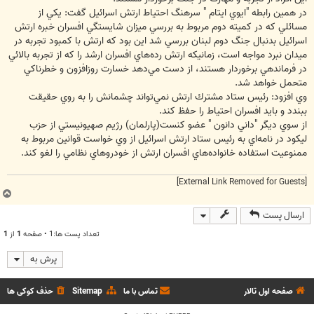
در همين رابطه "ايوي ايتام " سرهنگ احتياط ارتش اسرائيل گفت: يكي از
مسائلي كه در كميته دوم مربوط به بررسي ميزان شايستگي افسران خبره ارتش
اسرائيل بدنبال جنگ دوم لبنان بررسي شد اين بود كه ارتش با كمبود تجربه در
ميدان نبرد مواجه است، زمانيكه ارتش رده‌هاي افسران ارشد را كه از تجربه بالائي
در فرماندهي برخوردار هستند، از دست مي‌دهد خسارت روزافزون و خطرناكي
متحمل خواهد شد.
وي افزود: رئيس ستاد مشترك ارتش نمي‌تواند چشمانش را به روي حقيقت
ببندد و بايد افسران احتياط را حفظ كند.
از سوي ديگر "داني دانون " عضو كنست(پارلمان) رژيم صهيونيستي از حزب
ليكود در نامه‌اي به رئيس ستاد ارتش اسرائيل از وي خواست قوانين مربوط به
ممنوعيت استفاده خانواده‌هاي افسران ارتش از خودروهاي نظامي را لغو كند.
[External Link Removed for Guests]
ب
ا
ارسال پست
ل
ا
تعداد پست ها:1 • صفحه
1
از
1
پرش به
صفحه اول تالار
تماس با ما
Sitemap
حذف کوکی ها