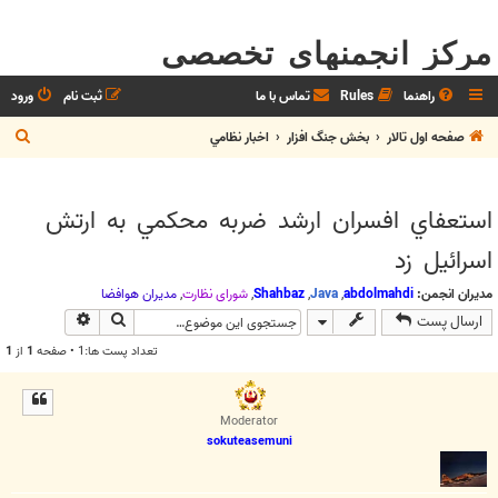
مرکز انجمنهای تخصصی
راهنما
Rules
تماس با ما
ثبت نام
ورود
ج
صفحه اول تالار
بخش جنگ افزار
اخبار نظامي
س
ت
استعفاي افسران ارشد ضربه محكمي به ارتش
ج
اسرائيل زد
و
مدیران انجمن:
abdolmahdi
,
Java
,
Shahbaz
,
شوراي نظارت
,
مديران هوافضا
جستجو
جستجوی پیش
ارسال پست
تعداد پست ها:1 • صفحه
1
از
1
Moderator
sokuteasemuni