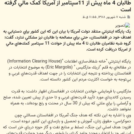
طالبان 4 ماه پيش از 11سپتامبر از آمريكا كمک مالي گرفته
است
پ
شنبه ۷ شهریور ۱۳۸۸, ۱۱:۵۵ ق.ظ
س
ت
يک پايگاه اينترنتي منتقد دولت آمريكا با بيان اين كه اين كشور براي دستيابي به
اهداف خود در افغانستان، حتي براي مصالحه با طالبان نيز مشكلي ندارد، گفت:
گروه شبه نظاميان طالبان تا 4 ماه پيش از حوادث 11 سپتامبر كمك‌هاي مالي
از امريكا دريافت كرده است.
پايگاه اينترنتي "خانه شفاف‌سازي اطلاعات "(Information Clearing House)
در مقاله‌اي به قلم "اريك مارگليس " (Eric Margolis) به موضوع انتخابات در
افغانستان پرداخته و نتيجه اين انتخابات را در جهت اهداف قدرت‌هاي غربي و
بي‌توجه به خواست اكثريت مردم اين كشور دانسته است.
مارگليس با فرمايشي خواندن انتخابات در افغانستان اظهار داشت: به قدرت
رسيدن كانديداي مورد تأييد قدرت‌هاي غربي و تا حدي از پيش تعيين شده، صلح
و آرامشي را براي ملتي كه بيش از 30 سال در محنت و رنج بوده‌اند، به همراه
نخواهد داشت.
وي با اشاره به اين نكته كه هدف جنگ آمريكا در افغانستان مسائلي چون
دموكراسي، حقوق زنان، آموزش و تحصيل و بازسازي اين كشور نبوده است،
افزود: هدف اصلي اين جنگ، تسلط بر منابع نفت و گاز حوزه درياي خزر است كه
اين امر جز با انتخاب مجدد حامد كرزاي يا شخص ديگر مورد حمايت قدرت‌هاي