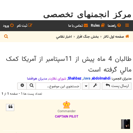
مرکز انجمنهای تخصصی
راهنما
Rules
تماس با ما
ثبت نام
ورود
ج
صفحه اول تالار
بخش جنگ افزار
اخبار نظامي
س
ت
طالبان 4 ماه پيش از 11سپتامبر از آمريكا كمک
ج
مالي گرفته است
و
مدیران انجمن:
abdolmahdi
,
Java
,
Shahbaz
,
شوراي نظارت
,
مديران هوافضا
جستجو
جستجوی پیش
ارسال پست
تعداد پست ها:1 • صفحه
1
از
1
Commander
CAPTAIN PILOT