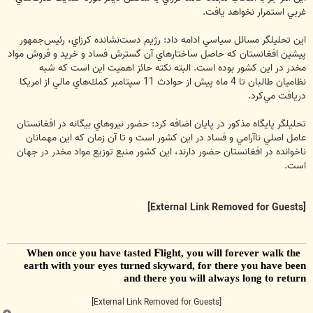
غربي استمرار نخواهد يافت.
اين تحليلگر مسائل سياسي ادامه داد: رژيم دست‌نشانده كرزاي، رئيس‌جمهور
پيشين افغانستان كه حاصل ساختارهاي آن گسترش فساد و خريد و فروش مواد
مخدر در اين كشور بوده است. البته نكته حائز اهميت اين است كه شبه
نظاميان طالبان تا 4 ماه پيش از حوادث 11 سپتامبر كمك‌هاي مالي از امريكا
دريافت مي‌كرد.
تحليلگر پايگاه مذكور در پايان اضافه كرد: حضور نيروهاي بيگانه در افغانستان
عامل اصلي ناآرامي و فساد در اين كشور است و تا آن زمان كه اين مهمانان
ناخوانده در افغانستان حضور دارند، اين كشور منبع توزيع مواد مخدر در جهان
است.
[External Link Removed for Guests]
F
light, you will forever walk the
When once you have tasted
earth with your eyes turned skyward, for there you have been
and there you will always long to return
[External Link Removed for Guests]