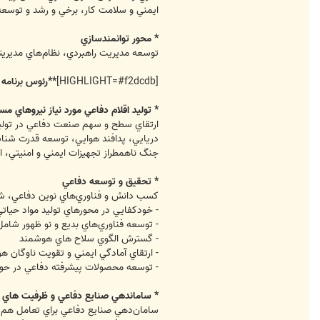
ايمني و سلامت كار، برخي و رشد و توسعه 
* محور توانمندسازي
توسعه مديريت راهبردي، نظام‌هاي مديريت
[HIGHLIGHT=#f2dcdb]
**رئوس برنامه
* توليد اقلام دفاعي مورد نياز نيروهاي مس
دريايي، پدافند هوايي، توسعه قدرت شناسا
جنگ ناهمطراز تجهيزات ايمني و امنيتي، انس
* تحقيق و توسعه دفاعي
كسب دانش و فناوري‌هاي نوين دفاعي، شك
- خودكفايي در محورهاي توليد مواد حيات
- توسعه فناوري‌هاي بديع و نو ظهور شامل م
- گسترش الگوي سلاح هاي هوشمند
- ارتقاي آمادگي ايمني و تقويت ناوگان 
- توسعه محصولات پيشرفته دفاعي در حو
* ساماندهي صنايع دفاعي و ظرفيت هاي 
سامان‌دهي صنايع دفاعي براي تعامل هم ا