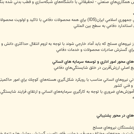
رش همكاري‌هاي صنعتي - تحقيقاتي با دانشگاه‌هاي شبكه‌سازي و قطب بدني شده ب
ترويج و توسعه استقرار استانداردها دفاعي جمهوري اسلامي ايران(IDS) براي همه محصول
استاندارد دفاعي به سطح بين المللي
ز نيروهاي مسلح كه بايد آماد خارجي شوند با توجه به لزوم انتقال حداكثري دانش و 
براي گسترش صادرات محصولات و خدمات دفاعي
‌هاي محور امور اداري و توسعه سرمايه هاي انساني
منبع اصلي ارزش‌آفرين در خلق شايستگي‌هاي دفاعي
لاتي نيروهاي انساني مناسب با رويكرد شكل‌گيري هسته‌هاي كوچك براي امور حاكميتي
 و فني كشور
موزش‌هاي ضروري با توجه به كارگيري سرمايه‌هاي انساني و ارتقاي فرايند شايستگي 
بازنشستگان نيروهاي مسلح
شت در حوزه‌هاي مختلف مصرف، درمان، رفاه، تامين، گسترش پوشش‌ها و تنوع خدما