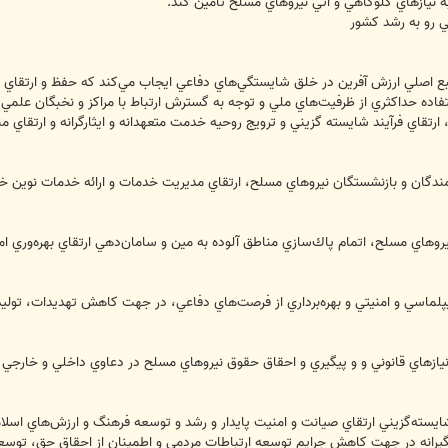
به نيازهاي گلوگاهي و آتي نيروهاي مسلح تامين كند.
گي رو به رشد كشور
نبع اصلي ارزش‌ آفرين در خلق شايستگي‌هاي دفاعي ايجاب مي‌كند كه حفظ و ارتقاي ن
ده حداكثري از ظرفيت‌هاي ملي و توجه به گسترش ارتباط با مراكز و نخبگان علمي و 
ي، ارتقاي فرآيند شايسته گزيني و ترويج روحيه خدمت متعهدانه و ايثارگرانه و ارتق
زمندگان و بازنشستگان نيروهاي مسلح، ارتقاي مديريت خدمات و ارائه خدمات نوين 
روهاي مسلح، اتمام پاك‌سازي مناطق آلوده به مين و سامان‌دهي ارتقاي بهره‌وري
پلماسي و امنيتي و بهره‌برداري از فرصت‌هاي دفاعي، در جهت كاهش تهديدات، توليد
يازهاي قانوني و و پيگيري و احقاق حقوق نيروهاي مسلح در دعاوي داخلي و خارجي
يسته‌گزيني ارتقاي صيانت و امنيت پايدار و رشد و توسعه فرهنگ و ارزش‌هاي اسلامي
رانه در جهت كاهش جرايم توسعه ارتباطات مردمي و اطمينان از احقاق حق، توسعه