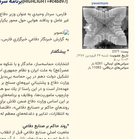
برنامه سر
ت
[HIGHLIGHT=#c4bd97]
yasermym
فارس: سردار وحيدي به عنوان وزير دفاع پ
غير عامل و پدافند هوايي حول محور يكپا
به گزارش خبرنگار دفاعي خبرگزاري فارس،
* پيشگفتار
پست:
2371
تاریخ عضویت:
شنبه ۲۴ فروردین ۱۳۸۷,
۱۱:۰۳ ب.ظ
انتخابات حماسه‌ساز، ماندگار و با شكو
سپاس‌های ارسالی:
6261 بار
سپاس‌های دریافتی:
11083 بار
عصر(عج) به ملت ايران و نظام جمهوري اس
تشكيل دولت دهم در پي حماسه بي‌بديل م
وزارت دفاع و پشتيباني نيروهاي مسلح بر
عهده‌دار است و در اين راستا از يك سو ه
چارچوب ماموريت‌ها، وظايف و برنامه‌هاي
بر اين اساس وزارت دفاع ضمن تلاش براي
روندهاي حاكم بر «صنايع دفاعي»، «اقتص
به انتظارات، تدابير و دغدغه‌هاي معظم له 
*روند حاكم بر صنايع دفاعي
ماهيت اصلي صنايع دفاعي قبل از انقلاب ك
شرايط تحريم و بحران‌هاي ناشي از آن محد