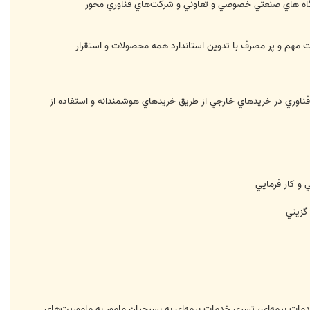
نگاه هاي صنعتي خصوصي و تعاوني و شركت‌هاي فناوري محور
ات دفاعي با تاكيد و اولويت محصولات مهم و پر مصرف با تدوين استاندارد همه محصولات و استقرار
فناوري در خريدهاي خارجي از طريق خريد‌هاي هوشمندانه و استفاده از
 و كار فرمايي
گزيني
ت بيمه‌اي، تسري خدمات بيمه‌اي به بسيجيان مامور به ماموريت‌هاي