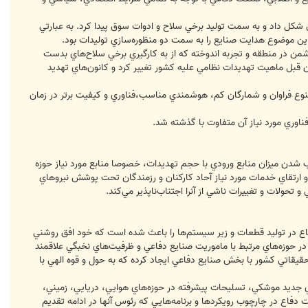
ا در امتداد الگوي تهديدات دوران دفاع مقدس شكل داد و به سمت توليد برخي سلاح و ادوات سوق پيدا كرد. به عبارتي
 موضوع هدايت‌ صنايع را به سمت دو منظوره‌سازي توليدات بود.
ظامي دشمن در منطقه و تجربه اندوخته كه از به كارگيري برخي سلاح‌هاي بدست
 قبل ماهيت تهديدات نظامي عليه كشور تغيير كرد و كانون‌هاي تهديد
 تنوع فراوان و شمارگان كم، هوشمندي مناسب،‌فناوري و كيفيت برتر در زمان
ناوري مورد نياز آن متفاوت با گذشته شد.
 شدن ميزان منابع ورودي با حجم تهديدات، خصوصا منابع مورد نياز حوزه
ه و ارتقاي خدمات مورد نياز آحاد كاركنان و رزمندگان تحت پوشش نيروهاي
ولات و تغييرات ناشي از آنرا اجتناب‌ناپذير مي‌كند.
اع در توليد قطعات و زير سيستم‌ها را باعث شده است كه خود افق روشني
در حوزه‌هاي مرتبط با ماموريت صنايع دفاعي و ظرفيت‌هاي نخبگي علاقمند
يقاتي كشور با بخش صنايع دفاعي ايجاد كرده كه به حول و قوه الهي با
هاي جديد موشكي، تسليحات پيشرفته در حوزه‌هاي هوايي، دريايي، زميني،
رت دفاع در چارچوب رويكردها و برنامه‌هايي كه رئوس آنها در ادامه تقديم