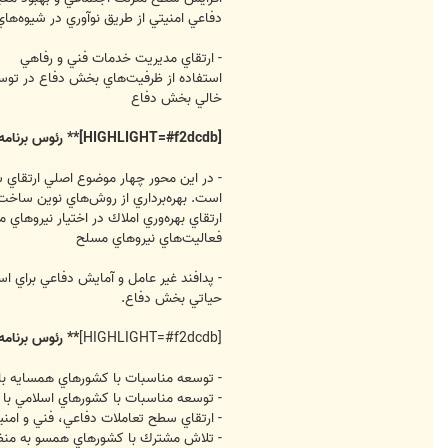
دفاعي امنيتي از طريق نوآوري در شيوه‌ها
- ارتقاي مديريت خدمات فني و رفاهي
استفاده از ظرفيت‌هاي بخش دفاع در توسع
خالي بخش دفاع
[HIGHLIGHT=#f2dcdb]** رئوس برنامه‌هاي محور پشتيباني عمراني و مهندسي
- در اين محور چهار موضوع اصلي ارتقاي 
است. بهره‌برداري از روش‌هاي نوين ساخت
ارتقاي بهره‌وري املاك در اختيار نيروها
فعاليت‌هاي نيروهاي مسلح
- پدافند غير عامل و آمايش دفاعي براي ا
حياتي بخش دفاع.
[HIGHLIGHT=#f2dcdb]
** رئوس برنام
- توسعه مناسبات با كشورهاي همسايه با 
- توسعه مناسبات با كشورهاي اسلامي با
- ارتقاي سطح تعاملات دفاعي، فني و امني
- تلاش مشترك با كشورهاي همسو به منظور