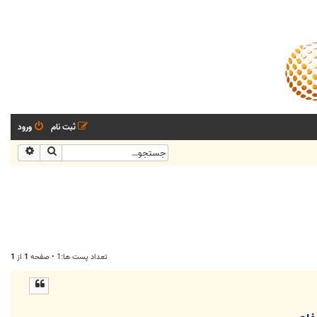
ثبت نام
ورود
جستجو
جستجو
تعداد پست ها:1 • صفحه
1
از
1