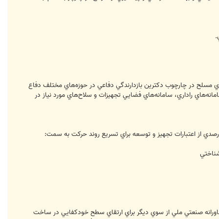
.
ازهاي اساسي و تحليل شده نيروهاي مسلح در چارچوب دكترين بازدارندگي دفاعي در حوزه‌هاي مختلف دفاع
نه‌هاي راداري، سامانه‌هاي فضايي تجهيزات و سلاح‌هاي مورد نياز در
دي از اعتبارات تجهيز و توسعه براي تسريع روند حركت به سمت:
شناختي
فناورانه صنعتي ملي از سوي ديگر براي ارتقاي سطح خودكفايي در ساخت