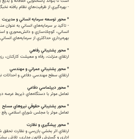
است تا بتواند پاسخگويي خلاقانه و بديع 
- بهره‌گيري از ظرفيت‌هاي نظام يافته نخب
* محور توسعه سرمايه انساني و مديريت
- تاكيد بر سرمايه‌هاي انساني به عنوان م
انساني، كوچك‌سازي و دانش‌محوري و استفا
بهره‌برداري حداكثري از سرمايه‌هاي انسان
* محور پشتيباني رفاهي
ارتقاي منزلت، رفاه و معيشت كاركنان، ر
* محور پشتيباني عمراني و مهندسي
ارتقاي سطح مهندسي دفاعي و احداثات ني
* محور ديپلماسي دفاعي
تعامل موثر با دستگاه‌هاي ذيربط عرصه دي
* محور پشتيباني حقوقي نيروهاي مسلح
تعامل موثر با مجلس شوراي اسلامي رفع ن
* محور پيشگيري و نظارت
ارتقاي اثر بخشي بازرسي و نظارت تحقق شا
اداري و گسترش قانون مداري، تلاش پيشگي