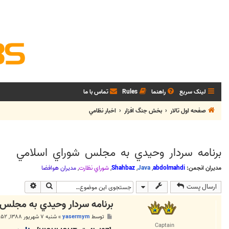
لینک سریع
راهنما
Rules
تماس با ما
صفحه اول تالار
بخش جنگ افزار
اخبار نظامي
برنامه سردار وحيدي به مجلس شوراي اسلامي
مدیران انجمن:
abdolmahdi
,
Java
,
Shahbaz
,
شوراي نظارت
,
مديران هوافضا
جستجو
جستجوی پی
ارسال پست
برنامه سردار وحيدي به مجلس 
پ
توسط
yasermym
»
شنبه ۷ شهریور ۱۳۸۸, ۴:۵۲ ب.ظ
س
Captain