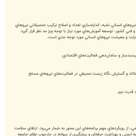
يروهاي انساني نخبه، اندازه‌سازي تعداد و اصلاح تركيب تحصيلاتي نيروهاي
فني كشور، توسعه آموزش‌هاي مورد نياز با توجه ويژ مد نظر قرار گيرد.
اي منزلت و معيشت نيروهاي انساني مورد توجه جدي است.
خرسندساز و سامان‌دهي فعاليت‌هاي اقتصادي.
 املاك و گسترش نگاه زيست محيطي در فعاليت‌هاي نيروهاي مسلح
 قدرت نرم.
، از رويكردهاي مهم برنامه‌هاي اين محور به شمار مي‌رود. ارتقاي سلامت
 ايمني و بهداشت حرفه‌اي و پيشگيري از سوانح در چارچوب نظام جامعه