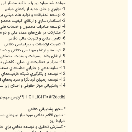
خواهد شد موارد زير را با تاكيد مدنظر قرار
1- نوآوري و خلق جديد از راه‌هاي ميانبر
2- توسعه تحقيقات و توليد علم مبتني بر نقشه جامع علمي دفاعي
3- استانداردسازي و ارتقاي كيفيت محصولات و فرآيندهاي كليدي دفاعي
4- توسعه صادرات محصول و خدمات فني مهندسي دفاعي
5- مشاركت در طرح‌هاي عمده ملي و دو منظوره سازي ظرفيت‌هاي كم كار
6- تامين منابع و تقويت مالي دفاعي
7- تقويت ارتباطات و ديپلماسي دفاعي
8- توسعه و ارتقاء مهندسي دفاعي و دستيابي به فناوري‌هاي مورد نياز
9- ارتقاي رفاه، معيشت و منزلت اجتماعي كاركنان نيروهاي مسلح
10- تمركز بر فعاليت‌هاي اصلي، كاهش تصدي‌هاي غير ضروري و برون سپاري ساير فعاليت‌هاي غير كليدي و كاهش هزينه‌ها و زمان
11- سازماندهي و جايابي قطب‌هاي صنعتي دفاعي مبتني بر آمايش سرزميني و اصول پدافند غيرعامل
12- توسعه و بكارگيري شبكه ظرفيت‌هاي صنعتي، تحقيقاتي و خدماتي ملي در راستاي نيازهاي دفاعي
13- توسعه رهبران آرمانگرا و سرمايه‌هاي انساني متعهد و توانمند.
14- پشتيباني موثر حقوقي و اصلاح زير ساخت‌هاي قانوني در راستاي اهداف دفاعي
[HIGHLIGHT=#f2dcdb]
**رئوس مهم‌تر
* محور پشتيباني دفاعي
- تامين اقلام دفاعي مورد نياز نيروهاي 
شرايط روز
- گسترش تحقيق و توسعه دفاعي براي خلق 