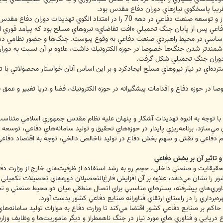
قريبا پاسخگوي نيازهاي دوران دفاع مقدس بود.
«موج سوم صنايع دفاع» با پايان جنگ آغاز و توسعه صنعت دفاعي در دهه 70 ر
ي پس از پايان جنگ تحميلي «افت تقاضاي» نيروهاي مسلح بود كه پيامد فوري اين
ه 80 با دگرگوني‌هاي اساسي در محيط راهبردي صنعت دفاعي به وقوع پيوست. جنگ‌ها و حضور ن
هوشمندتر شدن جنگ‌ها خصوصا در حوزه الكترونيك داشت، علاوه بر آن نسبت به دوران
ط دوران جنگ تحميلي شكل گرفت.
ترده‌‌اي در نياز نيروهاي مسلح ايجادكرد و بر اين اساس آنان خواستار محصولاتي با
 در حوزه دفاع و اقدامات پيشگيرانه در حوزه الكترونيك، فضا و دريا تغيير و عمق ف
با توجه به انبوه تهديدات آشكار و پنهان عليه نظام مقدس جمهوري اسلامي متناسب
 مي‌سازد. برنامه‌ريزي پايدار در حوزه‌هاي تحقيق و توليد سامانه‌هاي دفاعي،‌ توسع
فاعي و نقش و سهم بخش دفاع در توليد ناخالص دالخي، توجه به اقتصاد دفاعي و تح
 تاثير آن بر بخش دفاعي
قيقايت و صنعتي داخلي، حجم رو به رشد استفاده از ظرفيت‌هاي خارج از وزارت دف
 را نشان مي‌دهد، علاوه بر آن افزايش فارغ‌التحصيلان دوره‌هاي تحصيلات تكميلي 
وري‌هاي پيشرفته، بسترهاي مناسبي براي اتصال منطقي ميان دو محيط صنعتي و تحق
ه‌برداري را در راستاي ارتقاي فناورانه صنايع دفاعي كشور بدست آورد.
حاكم بر صنايع دفاعي كشور اقتضا مي‌كند تا وزارت دفاع به موازات توليد سامانه‌
فاع دريايي و فناوري هاي مورد نياز در جنگ ناهمطراز و ديگر ماموريت‌ها و وظايف وزا