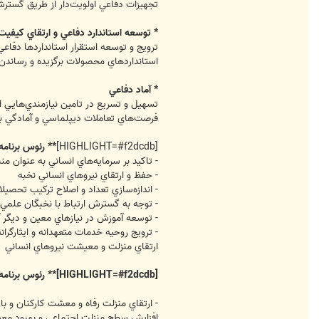
تجهيزات دفاعي اولويت‌دار از طريق گست
* توسعه استاندارد دفاعي و ارتقاي كيفيت
استانداردهاي محصولات برگزيده و رساندن 
* آماد دفاعي
تسهيل و تسريع در تامين نيازمندي‌هايي ا
فرصت‌هاي تعاملات ديپلماسي و آمادگي 
[HIGHLIGHT=#f2dcdb]
** رئوس برنامه
- تاكيد بر سرمايه‌هاي انساني به عنوان 
- حفظ و ارتقاي نيروهاي انساني نخبه
- اندازه‌سازي تعداد و اصلاح تركيب تحصي
- توجه به گسترش ارتباط با نخبگان علمي
- توسعه آموزش در نيازهاي معين و ديگر آ
- ترويج روحيه خدمات متعهدانه و ايثارگرانه
ارتقاي منزلت و معيشت نيروهاي انساني
[HIGHLIGHT=#f2dcdb]** رئوس برنامه‌هاي در محور پشتيباني
- ارتقاي منزلت رفاه و معشت كاركنان و 
افزايش سطح منزلت اجتماعي و بهبود معي