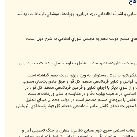
فاع
يي و اشراف اطلاعاتي، رزم دريايي، پهپادها، موشكي، ارتباطات، پدافند
 نيروهاي مسلح دولت دهم به مجلس شوراي اسلامي به شرح ذيل است:
جوي ملت، نشان‌دهنده رحمت و تفضل خداوند متعال و عنايت حضرت ولي
گين‌تري بر دوش مسئولان به ويژه وزراي دولت دهم گذاشته است.
 قوانين و تدابير فرماندهي معظم كل قوا و طبق ماموريت‌هاي مصوب
 از سوي ديگر با اجراي تدابير و فرامين فرماندهي معظم كل قوا، در
اساسي در ماهيت وزارت دفاع در مقايسه با ساير وزارتخانه‌هاست.
 تعامل با نيروهاي مسلح مصمم است در دولت دهم بر مبناي تحليل
با محوريت تحقق كامل تدابير فرماندهي معظم كل قوا، پاسخگوي اثربخش
 انقلاب اسلامي «موج دوم صنايع دفاعي» مقارن با جنگ تحميلي آغاز و
ديع و انقلابي، صنعت دفاعي با توجه به تمامي شرايط اقتصادي، سياسي و