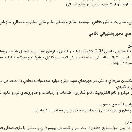
باورها و ارزش‌هاي ديني نيروهاي انساني.
ي، مديريت دانش دفاعي، توسعه منابع و تحقق نظام مالي مطلوب و تعالي سازماني
 هاي محور پشتيباني دفاعي
لح
ارتقاي سطح و سهم صنعت دفاعي در توليد ناخالص داخلي GDP كشور با توليد و تامين ني
يي و اشراف اطلاعاتي، سامانه‌هاي فرماندهي و كنترل پيشرفت و هوشمند توليد ساما
داد مرزها و ...
ستن مرزهاي دانش در حوزه‌هاي مورد نياز و توليد محصولات دفاعي با اختصاص درص
ي و كليدي
يكرو و نانو الكترونيك، نانو فناوري، اطلاعات و ارتباطات و فناوري‌هاي نرم و علوم 
هوايي تا سطح مصوب
زه‌هاي زميني، هوايي، دريايي سطحي و زير سطحي و فضايي
ملي
فزا بين اجزا صنايع دفاعي از يك سو و گسترش بهره‌برداري و تعامل با ظرفيت‌هاي 