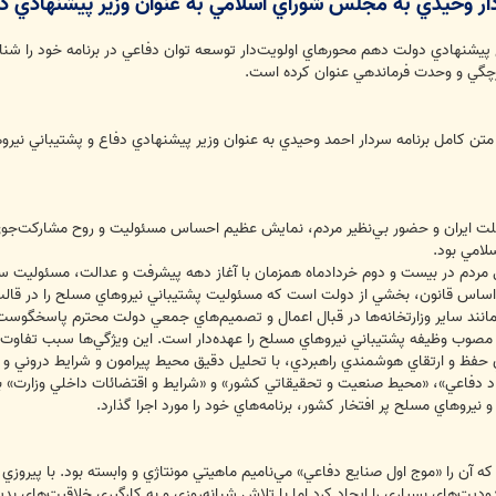
دار وحيدي به مجلس شوراي اسلامي به عنوان وزير پيشنهادي د
يشنهادي دولت دهم محورهاي اولويت‌دار توسعه توان دفاعي در برنامه خود را شناسا
رچگي و وحدت فرماندهي عنوان كرده است.
 متن كامل برنامه‌ سردار احمد وحيدي به عنوان وزير پيشنهادي دفاع و پشتيباني
ه ملت ايران و حضور بي‌نظير مردم، نمايش عظيم احساس مسئوليت و روح مشاركت‌
لامي بود.
ردم در بيست و دوم خردادماه همزمان با آغاز دهه پيشرفت و عدالت، مسئوليت سن
 اساس قانون، بخشي از دولت است كه مسئوليت پشتيباني نيروهاي مسلح را در قالب
مانند ساير وزارتخانه‌ها در قبال اعمال و تصميم‌هاي جمعي دولت محترم پاسخگوست و
 مصوب وظيفه پشتيباني نيروهاي مسلح را عهده‌دار است. اين ويژگي‌ها سبب تفاوت 
 حفظ و ارتقاي هوشمندي راهبردي، با تحليل دقيق محيط پيرامون و شرايط دروني و
اد دفاعي»، «محيط صنعيت و تحقيقاتي كشور» و «شرايط و اقتضائات داخلي وزارت» 
و نيروهاي مسلح پر افتخار كشور، برنامه‌هاي خود را مورد اجرا گذارد.
ه آن را «موج اول صنايع دفاعي» مي‌ناميم ماهيتي مونتاژي و وابسته بود. با پيروزي
وديت‌هاي بسياري را ايجاد كرد اما با تلاش شبانه‌روزي و به كارگيري خلاقيت‌هاي ب