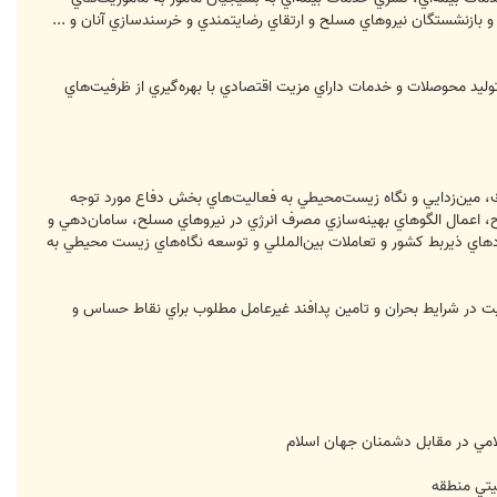
 و بازنشستگان نيروهاي مسلح و ارتقاي رضايتمندي و خرسندسازي آنان و ...
يد محوصلات و خدمات داراي مزيت اقتصادي با بهره‌گيري از ظرفيت‌هاي
ك، مين‌زدايي و نگاه زيست‌محيطي به فعاليت‌هاي بخش دفاع مورد توجه
ح، اعمال الگوهاي بهينه‌سازي مصرف انرژي در نيروهاي مسلح، سامان‌دهي و
هادهاي ذيربط كشور و تعاملات بين‌المللي و توسعه نگاه‌هاي زيست محيطي به
ليت در شرايط بحران و تامين پدافند غيرعامل مطلوب براي نقاط حساس و
امي در مقابل دشمنان جهان اسلام
يتي منطقه