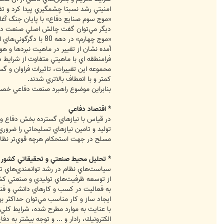
امنيتي رشد نسبتا چشمگيري پيدا كرد و ت
ديگر مي‌توان گفت چالش اصلي صنعت دفاع
«موج چهارم» در ده
آمده نشان از تغيير در ماهيت نبردها و 
فرامنطقه اي با ماهيتي متفاوت از شراي
محموعه اين تغييرات، تاثيرات فراوان و گس
كمتر و با انعطاف بالاتري شدند.
بنابراين موضوع راهبرد صنعت دفاعي خصوصا
* اقتصاد دفاعي
در قياس با نيازهاي گسترده بخش دفاع و 
توليد و تامين نيازهاي تسليحاتي را ضروري
مسلح در جهت استحكام هرچه قوي‌تر نظام د
* تحليل محيط صنعتي و تحقيقاتي كشور و
سياست‌هاي نظام در رشد توانمندي‌هاي تح
از توسعه ظرفيت‌هاي توليدي و صنعتي كشور
به فعاليت در كسب و كارهاي دانشي و فنا
ايجاد ساز و كار مناسب مي‌توان حداكثر بهر
با عنايت به موارد مطرح شده، شرايط كلي 
الكترونيك، رادار و ... و توجه بيشتر به د