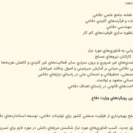
 دهد:
ين رويكردهاي وزارت دفاع
مسلح بهره‌برداري از ظرفيت صنعتي كشور براي توليدات دفاعي، توسعه استانداردهاي 
جديد، كسب فناوري‌هاي مورد نياز شكستن مرزهاي دانش در مورد لازم براي تسريع 