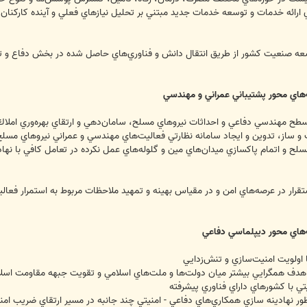
ي ارائه خدمات و توسعه خدمات جديد مبتني بر تحليل نيازهاي فعلي و آينده كاركنان
ه صنعيت كشور از طريق انتقال دانش و فناوري‌هاي حاصل شده در بخش دفاع و تول
سطح مهندسي دفاعي و احداثات نيروهاي مسلح، سامان‌دهي و ارتقاي بهره‌وري املا
 ‌و ساز، تدوين و ايجاد سامانه نظارتي فعاليت‌هاي مهندسي و عمراني نيروهاي مسل
ي مسلح و اتمام پاكسازي ميدان‌هاي مين و گلوله‌هاي عمل نكرده در تعامل كافي با ن
ستقرار در عرصه‌هاي امن و در مقياس بهينه و تمهيد ملاحظات مربوط به استمرار فعا
ه‌هاي محور ديپلماسي دفاعي
اولويت امنيت‌سازي و تنش‌زدايي
 هدف همگرايي بيشتر ميان دولت‌ها و ملت‌هاي اسلامي و تقويت جبهه مقاومت اسل
تي با كشورهاي داراي فناوري پيشرفته
 نهادينه سازي همكاري‌هاي دفاعي - امنيتي چند جانبه در مسير ارتقاي ضريب امن