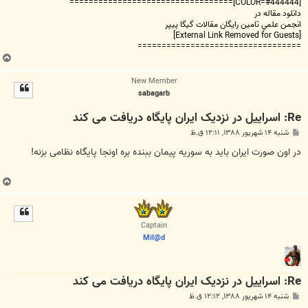
[COLOR=#444444]==================================
دانلود مقاله در
انجمن علمي تامين رايگان مقالات گيگا پيپر
[External Link Removed for Guests]
==================================
ب
ا
New Member
ل
sabagarb
ا
Re: اسراییل در نزدیک ایران پایگاه دریافت می کند
پ
شنبه ۱۴ شهریور ۱۳۸۸, ۱۲:۱۱ ق.ظ
س
ت
در اون صورت ایران باید به سوریه پیمان ببنده بره اونجا پایگاه نظامی بزنه!
ب
ا
ل
ا
Captain
Mil@d
Re: اسراییل در نزدیک ایران پایگاه دریافت می کند
پ
شنبه ۱۴ شهریور ۱۳۸۸, ۱۲:۱۲ ق.ظ
س