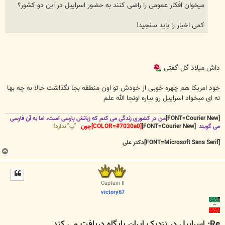
میخوان افکار عمومی را راضی کنند به حضور اسراییل در این دو کشور؟
کمی اخبار را باید سنجید!
داش میلاد گل گفتی
خود امریکا هم چهره خوبی از خودش تو اون منطقه بجا نگذاشت حالا به چه بها
نه ای میخواد اسراییل رو بیاره اونجا الله علم
[FONT=Courier New]
من در کشوری زندگی می کنم که زبانش پارسی است، اما به آن فارسی
می گویند
[FONT=Courier New]
[COLOR=#7030a0]چون
"پ" ندارد!
[FONT=Microsoft Sans Serif]دکتر علی
ب
ا
ل
ا
Captain II
victory67
Re: اسراییل در نزدیک ایران پایگاه دریافت می کند