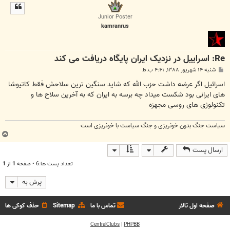
ل
ا
Junior Poster
kamranrus
Re: اسراییل در نزدیک ایران پایگاه دریافت می کند
پ
شنبه ۱۴ شهریور ۱۳۸۸, ۴:۴۱ ب.ظ
س
ت
اسرائیل اگر عرضه داشت حزب الله که شاید سنگین ترین سلاحش فقط کاتیوشا
های ایرانی بود شکست میداد چه برسه به ایران که به آخرین سلاح ها و
تکنولوژی های روسی مجهزه
سیاست جنگ بدون خونریزی و جنگ سیاست با خونریزی است
ب
ا
ارسال پست
ل
ا
تعداد پست ها:6 • صفحه
1
از
1
پرش به
صفحه اول تالار
تماس با ما
Sitemap
حذف کوکی ها
CentralClubs
|
PHPBB