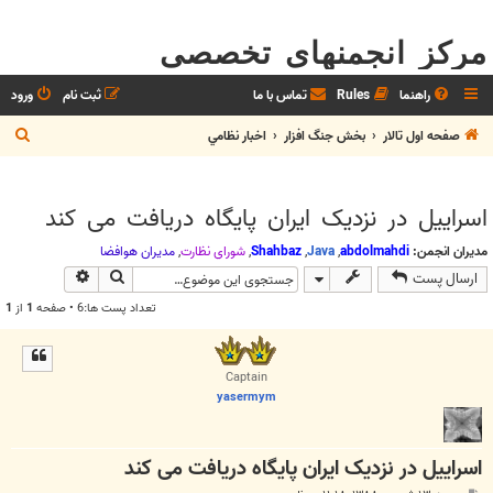
مرکز انجمنهای تخصصی
راهنما
Rules
تماس با ما
ثبت نام
ورود
ج
صفحه اول تالار
بخش جنگ افزار
اخبار نظامي
س
ت
اسراییل در نزدیک ایران پایگاه دریافت می کند
ج
و
مدیران انجمن:
abdolmahdi
,
Java
,
Shahbaz
,
شوراي نظارت
,
مديران هوافضا
جستجو
جستجوی پیش
ارسال پست
تعداد پست ها:6 • صفحه
1
از
1
Captain
yasermym
اسراییل در نزدیک ایران پایگاه دریافت می کند