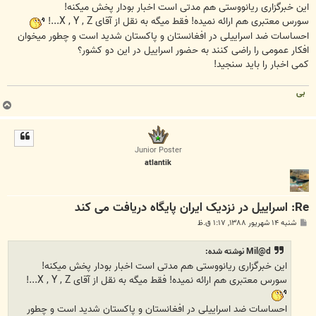
ت
این خبرگزاری ریانووستی هم مدتی است اخبار بودار پخش میکنه!
سورس معتبری هم ارائه نمیده! فقط میگه به نقل از آقای X , Y , Z...!
احساسات ضد اسراییلی در افغانستان و پاکستان شدید است و چطور میخوان
افکار عمومی را راضی کنند به حضور اسراییل در این دو کشور؟
کمی اخبار را باید سنجید!
بی
ب
ا
ل
ا
Junior Poster
atlantik
Re: اسراییل در نزدیک ایران پایگاه دریافت می کند
پ
شنبه ۱۴ شهریور ۱۳۸۸, ۱:۱۷ ق.ظ
س
ت
Mil@d نوشته شده:
این خبرگزاری ریانووستی هم مدتی است اخبار بودار پخش میکنه!
سورس معتبری هم ارائه نمیده! فقط میگه به نقل از آقای X , Y , Z...!
احساسات ضد اسراییلی در افغانستان و پاکستان شدید است و چطور