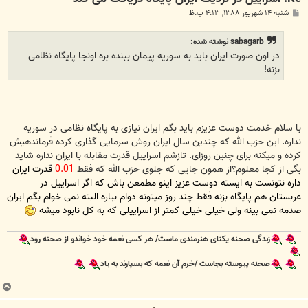
پ
شنبه ۱۴ شهریور ۱۳۸۸, ۴:۱۳ ب.ظ
س
ت
sabagarb نوشته شده:
در اون صورت ایران باید به سوریه پیمان ببنده بره اونجا پایگاه نظامی
بزنه!
با سلام خدمت دوست عزیزم باید بگم ایران نیازی به پایگاه نظامی در سوریه
نداره. این حزب الله که چندین سال ایران روش سرمایی گذاری کرده فرماندهیش
کرده و میکنه برای چنین روزای. تازشم اسراییل قدرت مقابله با ایران نداره شاید
بگی از کجا معلوم؟از همون جایی که جلوی حزب الله که فقط
0.01
قدرت ایران
داره نتونست به ایسته دوست عزیز اینو مطمعن باش که اگر اسراییل در
عربستان هم پایگاه بزنه فقط چند روز میتونه دوام بیاره البته نمی خوام بگم ایران
صدمه نمی بینه ولی خیلی خیلی کمتر از اسراییلی که به کل نابود میشه
زندگی صحنه یکتای هنرمندی ماست/ هر کسی نغمه خود خواندو از صحنه رود
صحنه پیوسته بجاست /خرم آن نغمه که بسپارند به یاد
ب
ا