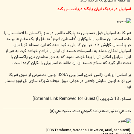
پ
جمعه ۱۳ شهریور ۱۳۸۸, ۱۱:۱۸ ب.ظ
س
ت
اسراییل در نزدیک ایران پایگاه دریافت می کند
آمریکا به اسراییل قول دستیابی به پایگاه نظامی در مرز پاکستان با افغانستان را
داده است. این مطلب را خبرگزاری "فلسطین امروز" به نقل از یک مقام عالیرتبه
در پاکستان گزارش داد. در این گزارش تاکید شده که این مسئله گویا برای
اسراییل امکان حمله به تاسیسات هسته ای ایران را فراهم خواهد کرد. به غیر از
این اسراییل امکان آن را پیدا خواهد نمود که به طور مطمئن تری پاکستان را
تحت نظر گیرد که سلاح هسته ای آن مقامات اسراییلی را نگران کرده است.
بر اساس ارزیابی آژانس خبری اسراییلی ISRA، چنین تصمیمی از سوی آمریکا
می تواند اولین سازش واقعی در عوض قبول توقف شهرک سازی تل آویو بشمار
آید.
مسکو، 13 شهریور،
[External Link Removed for Guests]
دانستني که تو را اصلاح نکند گمراهي است. حضرت علي (ع)
[FONT=tahoma, Verdana, Helvetica, Arial, sans-serif]