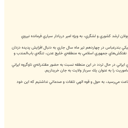
ن ارشد كشوري و لشگري، به ويژه امير دريادار سياري فرمانده نيروي
تيكي بندرعباس در چهاردهم تير ماه سال جاري به دنبال افزايش پديده دزدان
و نفتكش‌هاي جمهوري اسلامي به منطقه‌ي خليج عدن، تنگه‌ي باب‌المندب و
ايراني در حال تردد در اين منطقه نسبت به حضور مقتدرانه‌ي ناوگروه ايراني
ماموريت را به عنوان يك سرباز ولايت به جان خريداريم.
اعت مي‌رسيد، به حول و قوه الهي تلفات و صدماتي نداشتيم كه اين خود