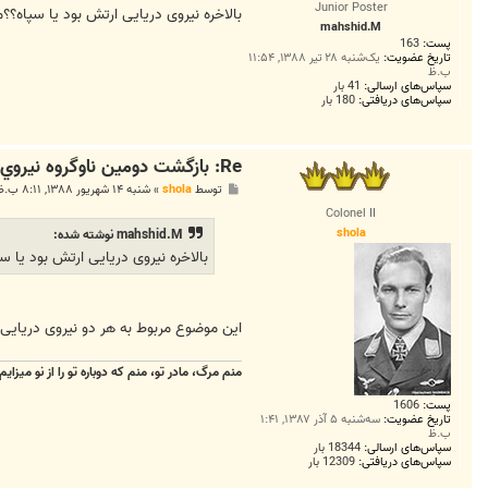
a
Junior Poster
ت
بالاخره نیروی دریایی ارتش بود یا سپاه؟؟
s
mahshid.M
e
پست:
163
m
تاریخ عضویت:
یک‌شنبه ۲۸ تیر ۱۳۸۸, ۱۱:۵۴
u
ب.ظ
n
سپاس‌های ارسالی:
41 بار
i
سپاس‌های دریافتی:
180 بار
Re: بازگشت دومين ناوگروه نيروي دريايي ارتش از خليج عدن
پ
توسط
shola
»
شنبه ۱۴ شهریور ۱۳۸۸, ۸:۱۱ ب.ظ
س
Colonel II
ت
shola
mahshid.M نوشته شده:
بالاخره نیروی دریایی ارتش بود یا 
این موضوع مربوط به هر دو نیروی دریایی
منم مرگ، مادر تو، منم که دوباره تو را از نو میزایم
پست:
1606
تاریخ عضویت:
سه‌شنبه ۵ آذر ۱۳۸۷, ۱:۴۱
ب.ظ
سپاس‌های ارسالی:
18344 بار
سپاس‌های دریافتی:
12309 بار