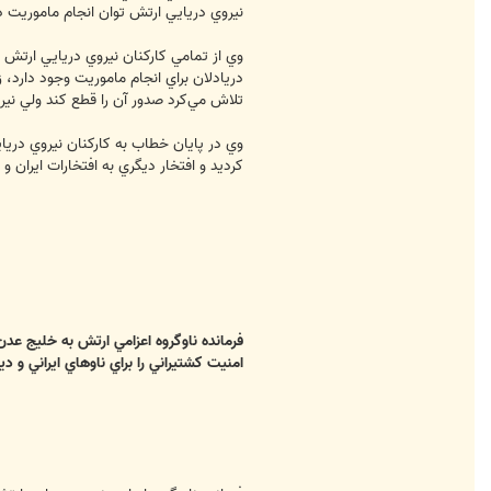
نيروي دريايي ارتش توان انجام ماموريت د
وي از تمامي كاركنان نيروي دريايي ارتش ك
دريادلان براي انجام ماموريت وجود دارد، 
تلاش مي‌كرد صدور آن را قطع كند ولي نير
كرديد و افتخار ديگري به افتخارات ايران و
فرمانده ناوگروه اعزامي ارتش به خليج عدن
امنيت كشتيراني را براي ناو‌هاي ايراني و 