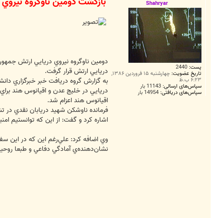
بازگشت دومين ناوگروه نيروي 
ت
Shahryar
دومين ناوگروه نيروي دريايي ارتش جمهوري
پست:
2440
دريايي ارتش قرار گرفت.
تاریخ عضویت:
چهارشنبه ۱۵ فروردین ۱۳۸۶,
به گزارش گروه دريافت خبر خبرگزاري دانش
۶:۲۳ ب.ظ
سپاس‌های ارسالی:
11143 بار
دريايي در خليج عدن و اقيانوس هند براي
سپاس‌های دریافتی:
14954 بار
اقيانوس هند اعزام شد.
فرمانده ناوشكن شهيد دريابان نقدي در تشر
اشاره كرد و گفت: از اين كه توانستيم امن
وي اضافه كرد: علي‌رغم اين كه در اين س
نشان‌دهنده‌ي آمادگي دفاعي و طبعا روحيه