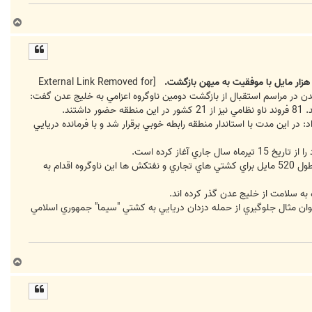
ب
ا
ل
ا
[External Link Removed for
 عدن در مراسم استقبال از بازگشت دومين ناوگروه اعزامي به خليج عدن گفت:
رداد ماه سال جاري در بندر سلاله کشور عمان به مدت 3 روزپهلو گرفت، ادامه داد: در اين مدت با استاندار منطقه رابطه خوبي برقرار شد و با فرمانده دريايي
وي اين ناوگروه را شامل ناوشکن اميردريابان شهيد نقدي و ناو جمهوري اسلامي "بندرعباس" اعلام کرد و گفت: در کريدوري به طول 520 مايل براي کشتي هاي تجاري و نفتکش ها اين ناوگروه اقدام به
عنوان مثال جلوگيري از حمله دزدان دريايي به کشتي "سيما" جمهوري اسلامي
ب
ا
ل
ا