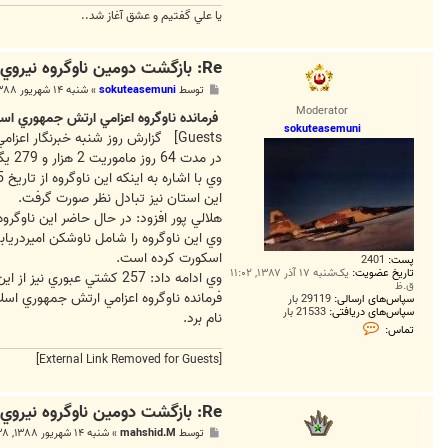
يا علي گفتيم و عشق آغاز شد..
Re: بازگشت دومين ناوگروه نيروي دريايي ارتش از خليج عدن
پ
توسط
sokuteasemuni
»
شنبه ۱۴ شهریور ۱۳۸۸, ۶:۳۳ ب.ظ
س
Moderator
ت
فرمانده ناوگروه اعزامي ارتش جمهوري اسلامي به خلي
sokuteasemuni
Guests]
گزارش روز شنبه خبرنگار اعزامي 
در مدت 64 روز ماموريت 2 هزار و 279 يگان تجاري و نفتکش توسط اين ناوگروه رهگيري شد و 21 فروند کشتي اسکورت گرديد. 81 فروند ناو نظامي نيز از 21 کشور در اين منطقه حضور داشتند.
اين استان نيز تبادل نظر صورت گرفت.
هلالي پور افزود: در حال حاضر اين ناوگروه امروز پس از طي 9 هزار و 592 مايل دريايي به ميهن بازگشته است و ماموريت 
اسکورت کرده است.
پست:
2401
تاریخ عضویت:
یک‌شنبه ۱۷ آذر ۱۳۸۷, ۱۱:۰۲
وي ادامه داد: 257 کشتي عبوري نيز از اين ناوگروه خواستار امداد شدند که 21 کشتي تانکر و نفتکش نيز به وسيله اين ناوگروه به سلامت از خليج عدن گذر کرده اند.
ق.ظ
فرمانده ناوگروه اعزامي ارتش جمهوري اسل
سپاس‌های ارسالی:
29119 بار
سپاس‌های دریافتی:
21533 بار
نام برد.
ت
تماس:
م
ا
[External Link Removed for Guests]
س
s
o
k
Re: بازگشت دومين ناوگروه نيروي دريايي ارتش از خليج عدن
u
t
پ
توسط
mahshid.M
»
شنبه ۱۴ شهریور ۱۳۸۸, ۶:۳۸ ب.ظ
e
س