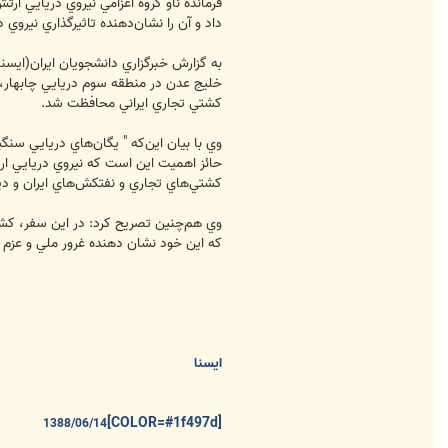
فرمانده ناو گروه اعزامي نيروي دريايي ارت
داد و آن را نشان‌دهنده تاثيرگذاري نيروي
به گزارش خبرگزاري دانشجويان ايران(ايسنا
كشتي تجاري ايراني محافظت شد.
وي با بيان اين‌كه " يگان‌هاي دريايي سنگ
حائز اهميت اين است كه نيروي دريايي ارتش
كشتي‌هاي تجاري و نفتكش‌هاي ايران و دي
وي هم‌چنين تصريح كرد: در اين سفر، كشت
كه اين خود نشان دهنده غرور ملي و عزم ر
ایسنا
[COLOR=#1f497d]
1388/06/14