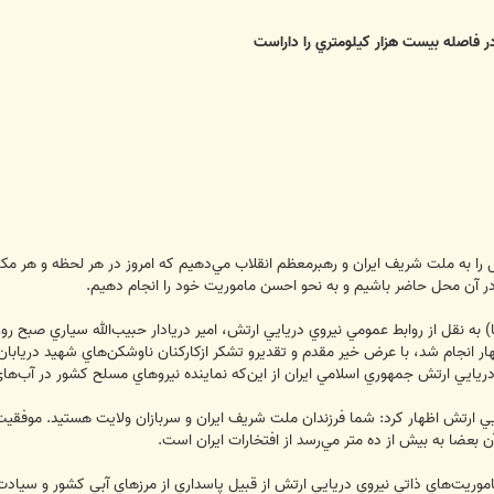
ر فاصله بيست هزار كيلومتري را داراست
 را به ملت شريف ايران و رهبرمعظم انقلاب مي‌دهيم كه امروز در هر لحظه و هر مكا
لا در آن محل حاضر باشيم و به نحو احسن ماموريت خود را انجام دهيم.
) به نقل از روابط عمومي نيروي دريايي ارتش، امير دريادار حبيب‌الله سياري صبح رو
ر انجام شد، با عرض خير مقدم و تقديرو تشكر ازكاركنان ناوشكن‌هاي شهيد درياب
دريايي ارتش جمهوري اسلامي ايران از اين‌كه نماينده نيروهاي مسلح كشور در آب‌هاي 
ايي ارتش اظهار كرد: شما فرزندان ملت شريف ايران و سربازان ولايت هستيد. موفق
 بعضا به بيش از ده متر مي‌رسد از افتخارات ايران است.
اموريت‌هاي ذاتي نيروي دريايي ارتش از قبيل پاسداري از مرزهاي آبي كشور و سيادت