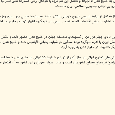
ش به خليج عدن از ارتباط و تعامل اين ناو گروه با ناوهاي برخي كشورها نظير استرالي
 دريايي ارتش جمهوري اسلامي ايران دانست.
) به نقل از روابط عمومي نيروي دريايي ارتش، ناخدا محمدرضا هلالي پور، صبح روز ش
ين بالاي چهار هزار تن از كشورهاي مختلف جهان در خليج عدن حضور دارند و تلاش مي‌
 ايران با اعزام ناوگروه نيمه ‌سنگين در شرايط بحراني اقيانوس هند و خليج عدن تو
گر كشورها در خليج عدن به وجود آورد.
ي‌هاي تجاري ايراني در حال گذر از كريدور خطوط كشتيراني در خليج عدن با مشاهده
اسخ نيروهاي مسلح كشورمان است و ما به عنوان سربازان اين كشور به آن افتخار مي