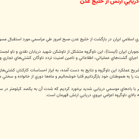
دريايي ارتش از خليج عدن
 اسلامي ايران در بازگشت از خليج عدن صبح امروز طي مراسمي مورد استقبال مسوولا
جويان ايران (ايسنا)، اين ناوگروه متشكل از ناوشكن شهيد دريابان نقدي و ناو لجس
 اجراي گشت‌هاي عملياتي، اطلاعاتي و تامين امنيت تردد ناوگان كشتي‌هاي تجاري 
يح عملكرد اين ناوگروه و نتايج به دست آمده، به ابراز احساسات كاركنان كشتي‌هاي 
يت را به هموطنان خود بازگردانيم قلبا خوشحاليم و ماه‌ها دوري از خانواده و سختي 
فر با بادهاي موسمي دريايي شديد برخورد كرديم كه شدت آن به يكصد كيلومتر در س
 بالاي ناوگروه اعزامي نيروي دريايي ارتش قهرمان است.