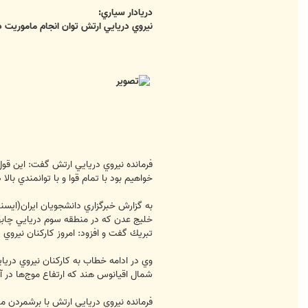
دريادار سياري:
نيروي دريايي ارتش توان انجام ماموريت د
فرمانده نيروي دريايي ارتش گفت: اين قول
خواهيم بود با تمام قوا و با توانمندي با
به گزارش خبرگزاري دانشجويان ايران(ايسنا
خليج عدن كه در منطقه سوم دريايي چابها
تبريك گفت و افزود: امروز كاركنان نيروي 
وي در ادامه خطاب به كاركنان نيروي دري
شمال اقيانوس هند كه ارتفاع موج‌ها در آن
فرمانده نيروي دريايي ارتش با برشمردن م