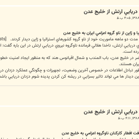
 و ژاپن از ناو گروه اعزامي ايران به خليج عدن
دت دو ماهه ماموريت خود از ناو گروه کشورهاي استراليا و ژاپن ديدار کردند.
[External Link Removed for Guests]
 دريايي ارتش، ناخدا هلالي فرمانده ناوگروه نيروي دريايي ارتش در اين باره گفت: 
رده است.
ر در خليج عدن، باب المندب و شمال اقيانوس هند که به منظور ايجاد امنيت خطوط ک
يران هستند.
منظور تبادل اطلاعات در خصوص آخرين وضعيت، تجهيزات و چگونگي عملکرد دزدان دري
اين ديدار ها مي تواند تاثير بسزايي در ريشه کن کردن پديده شوم دزدان دريايي
ت افطار کارکنان ناوگروه اعزامي به خليج عدن