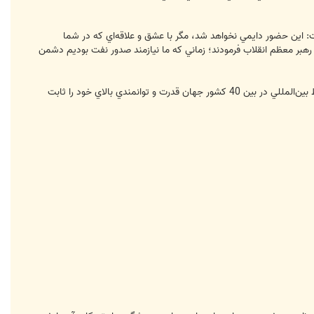
گفت: اين حضور دايمي نخواهد شد، مگر با عشق و علاقه‌اي كه در شما
ه رهبر معظم انقلاب فرمودند؛ زماني كه ما نيازمند صدور نفت بوديم دشمن
وي در پايان خطاب به كاركنان نيروي دريايي ارتش گفت: شما دريادلان با اهتزاز درآوردن پرچم جمهوري اسلامي ايران در محيط بين‌ا‌لمللي در بين 40 كشور جهان قدرت و توانمندي بالاي خود را ثابت