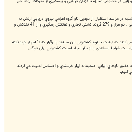
ا و ژاپن در خصوص مبارزه با دزدان دريايي و پيشگيري از تحركات آن‌ها خبر
نبه در مراسم استقبال از دومين ناو گروه اعزامي نيروي دريايي ارتش به
خليج عدن در منطقه سوم دريايي چابهار، با اشاره به برخي اقدامات انجام شده از سوي اين ناو گروه اظهار كرد: در ماموريت اخير ، دو هزار و 279 فروند كشتي تجاري و نفتكش رهگيري و از 41 نفتكش و
كنند كه امنيت خطوط كشتيراني اين منطقه را برقرار كنند" اظهار كرد: نكته
انست شرايط مساعدي را از نظر ايجاد امنيت كشتيراني براي ناوگان
 حضور ناوهاي ايراني، صميمانه ابراز خرسندي و احساس امنيت مي‌كردند
‌كنيم.