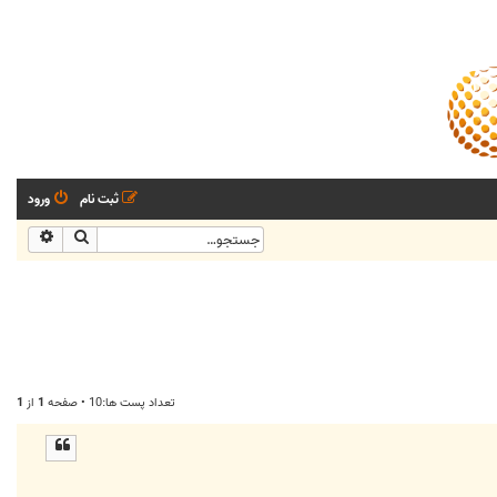
ثبت نام
ورود
جستجو
جستجو
تعداد پست ها:10 • صفحه
1
از
1