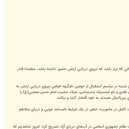
ني كه نياز باشد كه نيروي دريايي ارتش حضور داشته باشد، مطمئنا قادر
ز شنبه در مراسم استقبال از دومين ناوگروه اعزامي نيروي دريايي ارتش به
ان نقدي و ناو لجستيك بندرعباس، ميلاد حضرت امام حسن مجتبي(ع) را
بين‌الملل هستند به خود افتخار كنند و ببالند.
يت كامل در ماموريت خطير در يك شرايط نامساعد جويي و درياي متلاطم
 نظام جمهوري اسلامي در آب‌هاي درياي آزاد تصريح كرد: امروز شاهديم كه