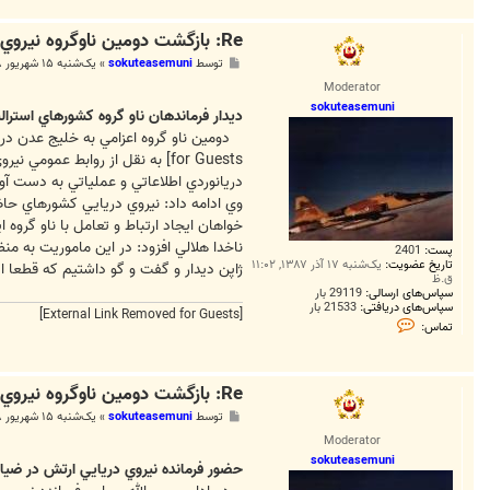
Re: بازگشت دومين ناوگروه نيروي دريايي ارتش از خليج عدن
پ
توسط
sokuteasemuni
»
یک‌شنبه ۱۵ شهریور ۱۳۸۸, ۴:۰۵ ب.ظ
س
Moderator
ت
sokuteasemuni
ديدار فرماندهان ناو گروه کشورهاي استراليا
دومين ناو گروه اعزامي به خليج عدن در م
for Guests]
به نقل از روابط عمومي نيروي
دريانوردي اطلاعاتي و عملياتي به دست آو
وي ادامه داد: نيروي دريايي کشورهاي حاض
خواهان ايجاد ارتباط و تعامل با ناو گروه ا
ناخدا هلالي افزود: در اين ماموريت به 
پست:
2401
تاریخ عضویت:
یک‌شنبه ۱۷ آذر ۱۳۸۷, ۱۱:۰۲
ژاپن ديدار و گفت و گو داشتيم که قطعا 
ق.ظ
سپاس‌های ارسالی:
29119 بار
سپاس‌های دریافتی:
21533 بار
[External Link Removed for Guests]
ت
تماس:
م
ا
س
s
Re: بازگشت دومين ناوگروه نيروي دريايي ارتش از خليج عدن
o
k
پ
توسط
sokuteasemuni
»
یک‌شنبه ۱۵ شهریور ۱۳۸۸, ۴:۱۱ ب.ظ
u
س
t
Moderator
ت
e
sokuteasemuni
a
حضور فرمانده نيروي دريايي ارتش در ضياف
s