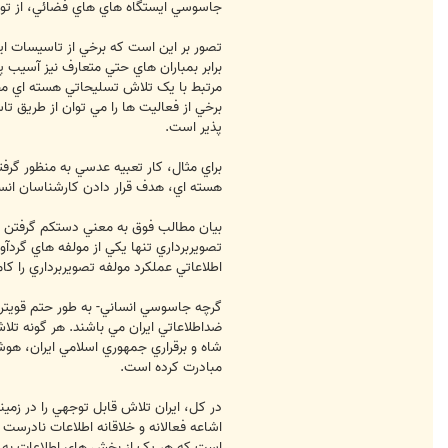
جاسوسي ايستگاه هاي هاي فضائي، از توا
تصور بر اين است که برخي از تاسيسات اير
برابر بمباران هاي حتي متعارف نيز آسيب 
مرتبط با يک تلاش تسليحاتي هسته اي محدو
برخي از فعاليت ها را مي توان از طريق تاس
پذير است.
براي مثال، کار تعبيه عدسي به منظور گرف
هسته اي، هدف قرار دادن کارشناسان انسا
بيان مطالب فوق به معني دستکم گرفتن تو
تصويربرداري تنها يکي از مولفه هاي گردآ
اطلاعاتي عملکرد مولفه تصويربرداري را کا
گرچه جاسوسي انساني- به طور حتم قويتر- 
ضداطلاعاتي ايران مي باشند. هر گونه تلا
شاه و برقراري جمهوري اسلامي ايران، هو
مبادرت کرده است.
در کل، ايران تلاش قابل توجهي را در زم
اشاعه فعالانه و خلاقانه اطلاعات نادرست
است که هر يک از بخش هاي اطلاعات به دس