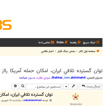
لینک سریع
راهنما
Rules
تماس با ما
صفحه اول تالار
بخش جنگ افزار
اخبار نظامي
توان گسترده تلافي ايران، امکان حمله آمريکا رااز
مدیران انجمن:
abdolmahdi
,
Java
,
Shahbaz
,
شوراي نظارت
,
مديران هوافضا
جستجو
جستجوی پی
ارسال پست
توان گسترده تلافي ايران، امکان
پ
توسط
sokuteasemuni
»
یک‌شنبه ۱۵ شهریور ۱۳۸۸, ۴:۱۰ ب.ظ
س
Moderator