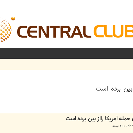
 بين برده است
شرفته
 حمله آمريکا رااز بين برده است