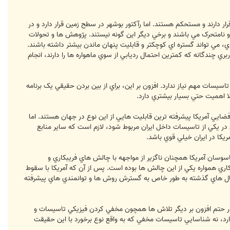
 دارند و مستحکم هستند. اما رآکتور بوشهر در سطح زمين قرار دارد و در
 و نامتحرک مي باشند و برخي ديگر اين گونه نيستند. پژوهش ها و تحولات
، مي تواند گستره اي کوچکتر و قابليت پنهان ماندن بيشتر داشته باشند.
بري چندگانه که کمترين احتمال رديابي از سوي ماهواره ها را دارند، انجام
يسات مهم نياز ندارد. افزون بر اين، براي از بين بردن حقيقي يک برنامه
 اهميت حتي بسيار بيشتري دارد.
ايي آمريکا پيشرفته ترين قابليت هايي از اين نوع در جهان هستند. اما
 در يکي از تاسيسات داخل ايران مربوط شود، لازم است که ساير منابع
ريکا در ايران خيلي قوي باشد.
سوسان آمريکا همچنان ناگزير از مواجهه با چالش هاي فريبکاري و
اري همواره يکي از اين چالش ها بوده است. پس از آن که آمريکا با سقوط
ل سال هاي گذشته به طور خاص به گسترش روش ها و توانمندي هاي پيشرفته
طور حتم افزون بر ديگر تلاش ها همچون مخفي کردن فيزيکي تاسيسات و
دارد، نه شناسايي تاسيسات مخفي که به واقع نوع برخورد با اين حقيقت