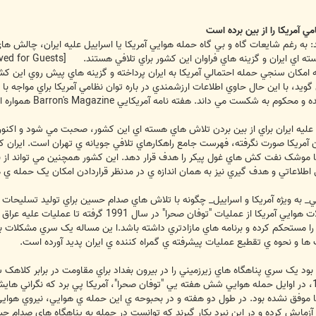
ي آمريکا را از بين برده است
اتفور(STRATFOR) مي نويسد: به رغم شايعات گاه و بي گاه حمله هوايي آمريکا يا اسراييل عليه اير
سته اي ايران و گزينه هاي فراوان اين کشور براي تلافي هستند.
[External Link Removed for Guests]
 STRATFOR در گزارشي به امکان سنجي حمله احتمالي آمريکا به ايران پرداخته و گزينه هاي پيش 
يد، با اين حال حاوي اطلاعات ارزشمندي در باره توان نظامي آمريکا براي مواجه با ا
 هفته نامه آمريکايي Barron's Magazine همواره از STRATFOR با عنوان سايه CIA ياد مي کند.
عليه ايران براي از بين بردن تلاش هاي هسته اي اين کشور، صحبت مي شود و اکنون
آمريکا صورت نگرفته، فهرست جامع راهکارهاي تلافي جويانه ي تهران است. ايران که 
ا موشک نفت کش هاي غول پيکر را هدف قرار دهد. اين کشور همچنين مي تواند از نفو
 اطلاعاتي و هدف گيري نيز به همان اندازه ي در مدنظر قراردادن امکان يک حمله ي
_ به ويژه آمريکا و اسراييل_ چگونه با تلاش هاي صدام حسين براي توليد تسليحات 
ا مستحکم کرده و برنامه هاي مازادتري داشته باشد.ا ين مساله يک سري مشکلات بحر
 و نحوه ي تقطيع عمليات پيشرفته ي گمراه کننده ي ايران پديد آورده است.
ا موفق نشده بود. در طول دو هفته و در بحبوحه ي اين حمله ي هوايي، نيروي هوايي