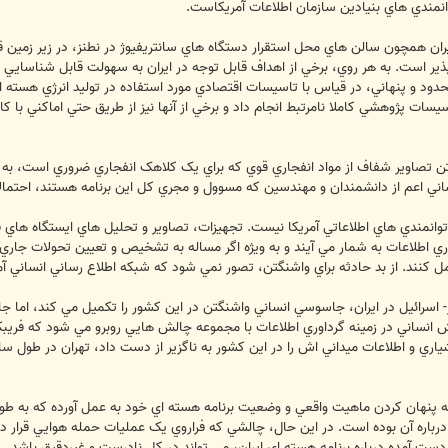
نمندي هاي بنيادين سازمان اطلاعات آمريکاست.
ان همچون سالن هاي محل استقرار دستگاه هاي سانتريفيوژ در نطنز، در زير زمين قرار
پذير است. به هر روي، برخي از اهداف قابل توجه در ايران به سهولت قابل شناسايي
د و پنهاني، در قياس با تاسيسات اقتصادي مورد استفاده در توليد انرژي هسته اي
يسات پژوهشي کاملا نامرتبط انجام داد و برخي از آنها نيز از طريق حتي اماکني با کار
تن تصاوير شفاف از مواد انفجاري قوي که براي يک کلاهک انفجاري ضروري است، به تاس
ني اعم از دانشمندان و مهندسين که مسوول و مجري کل اين برنامه هستند، احتمالا
انمندي هاي اطلاعاتي آمريکا نيست. تجهيزات، تصاوير و تحليل هاي ايستگاه هاي فض
وري اطلاعات به شمار مي آيند و به ويژه اگر مساله به تشخيص و تعيين تحولات جاري
مل کنند. از بد حادثه براي واشنگتن، تصور نمي شود که شبکه اطلاع رساني انساني آم
اسرائيل در ايران، جاسوسي انساني واشنگتن در اين کشور را تکميل مي کند، اما جا
ش انساني در زمينه گرداوري اطلاعات با مجموعه چالش هايي روبرو مي شود که فريبک
شياري و اطلاعات ميداني اش را در اين کشور به ناگزير از دست داد، تهران در طو
ينه پنهان کردن ماهيت واقعي و وضعيت برنامه هسته اي خود به عمل آورده که به 
 درباره آن بوده است. در اين حال، چالشي که فراروي يک عمليات حمله هوايي قرار 
ت آمده درباره برنامه هسته اي ايران، مي تواند در کل نادرست و غيردقيق باشد.