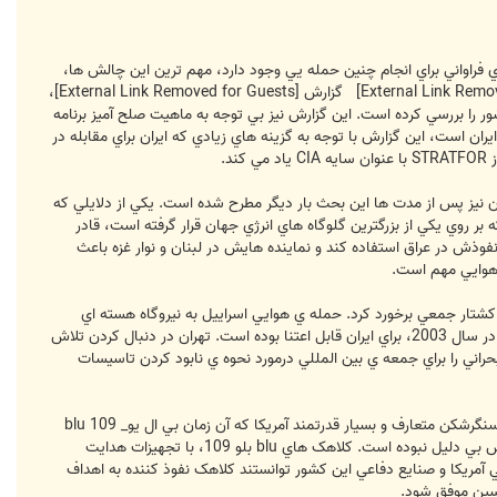
ان، چالش هاي فراواني براي انجام چنين حمله يي وجود دارد، مهم ترين اين چالش ها،
گزارش
[External Link Removed for Guests]
،
روي اين کشور را بررسي کرده است. اين گزارش نيز بي توجه به ماهيت صلح آميز برنامه
يران است، اين گزارش با توجه به گزينه هاي زيادي که ايران براي مقابله در
 نيز پس از مدت ها اين بحث بار ديگر مطرح شده است. يکي از دلايلي که
بر روي يکي از بزرگترين گلوگاه هاي انرژي جهان قرار گرفته است، قادر
ذش در عراق استفاده کند و نماينده هايش در لبنان و نوار غزه باعث
 هوايي مهم است.
کشتار جمعي برخورد کرد. حمله ي هوايي اسراييل به نيروگاه هسته اي
"اوسيراک" در سال 1981 و يک سري حملات هوايي آمريکا از عمليات "توفان صحرا" در سال 1991 گرفته تا عمليات عليه عراق در سال 2003، براي ايران قابل اعتنا بوده است. تهران در دنبال کردن تلاش
اني را براي جمعه ي بين المللي درمورد نحوه ي نابود کردن تاسيسات
در اواخر دهه ي 1980، صدام حسين قادر بود يک سري پناهگاه هاي زيرزميني را در بيرون بغداد براي مقاومت در برابر کلاهک سنگرشکن متعارف و بسيار قدرتمند آمريکا که آن زمان بي ال يو_ 109 blu
109 ناميده مي شد، بسازد. در سال 1991، در اوايل حمله هوايي شش هفته يي "توفان صحرا"، آمريکا پي برد که نگراني هايش بي دليل نبوده است. کلاهک هاي blu بلو 109، با تجهيزات هدايت
 آمريکا و صنايع دفاعي اين کشور توانستند کلاهک نفوذ کننده به اهداف