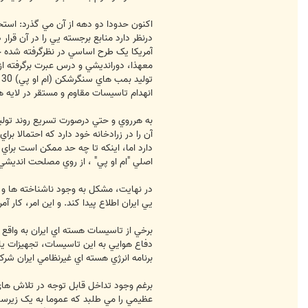
اکنون حدودا دو دهه از آن مي گذرد: استح
درنظر دارد منابع برجسته يي را در آن قرا
آمريکا يک طرح اساسي در نظرگرفته شده خو
معهذا، دورانديشي و درس عبرت برگرفته از
ت
انهدام تاسيسات مقاوم و مستقر در لايه ه
اصلي "ام او پي" ، از روي مصلحت انديشي 
در نهايت، مشکل به وجود ناشناخته ها و م
يي ايران اطلاع پيدا کند. و اين امر، کار 
برخي از تاسيسات هسته اي ايران به واقع
دفاع هوايي به اين تاسيسات، تجهيزات يا
برنامه انرژي هسته اي غيرنظامي ايران شر
برغم وجود تداخل قابل توجه در تلاش ها
عظيمي را مي طلبد که عموما به يک زيرسا