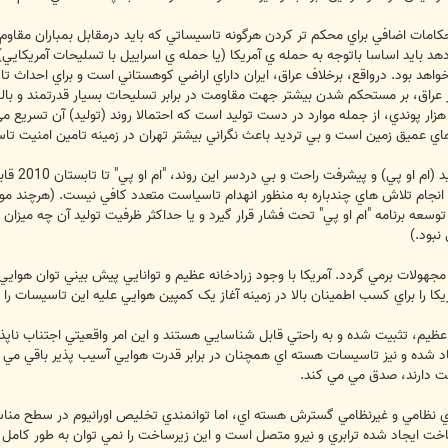
کامات اضافي براي محکم تر کردن هرگونه تاسيساتي که بايد درمقابل بمباران مقاوم
ر دهد بايد اساسا باتوجه به حمله ي آمريکا (يا حمله ي اسراييل با تسليحات آمريکايي
اهد بود. درواقع، برخلاف عراق، ايران داراي اراضي کوهستاني است و براي احداث تا
 عراق، بر مستحکم شدن بيشتر جهت مقاومت در برابر تسليحات بسيار قدرتمند و بالقو
وليد بمب هاي سنگرشکن (ام او پي) 30 هزار پوندي، از جمله موارد در دست توليد است که احتمالا روند (ت
اي عميق زمين است و بي ترديد باعث نگراني بيشتر تهران در زمينه تامين امنيت تا
به هرروي 
نبود.)
جهولات برمي گردد. آمريکا با وجود زرادخانه عظيم و توانايي پيش بيني توان هواي
آمريکا را براي کسب اطمينان بالا در زمينه آغاز يک کمپين هوايي عليه اين تاسيسات را
 عظيم، تثبيت شده و به راحتي قابل شناسايي هستند و اين امر واقعيتي اجتناب نا
د شده و نيز تاسيسات هسته اي همچنان در برابر قدرت هوايي آسيب پذير باقي مي 
کت دارند، صدق مي مي کند.
ي نظامي و غيرنظامي گسترش هسته اي، اما توانمندي تخليص اورانيوم در سطح مناس
خت ايجاد شده ترابري و نيرو متصل است و اين زيرساخت را نمي توان به طور کامل