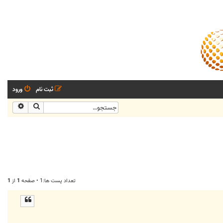
ثبت نام
ورود
جستجو
جستجو
تعداد پست ها:1 • صفحه
1
از
1