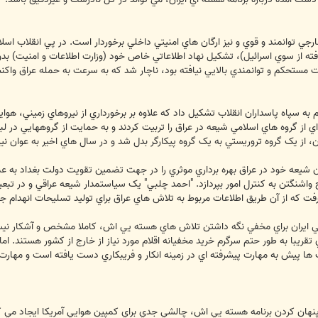
ه از سوي اسرائيل)، تشکيل نهاد اطلاعاتي خاص خود (وزارت اطلاعات و امنيت) بدون 
عيت مستحکم و توانمندي بالايي نيافته بود، ناچار شد که به سرعت به حمله عراق
به سپاه پاسداران انقلاب تشکيل داد که علاوه بر برخورداري از نيروهاي زميني، هوا
اي از گروه هاي اسلامي شيعه در عراق را تربيت کردند و به حمايت از گروههايي در ل
ران، از يک گروه تروريستي به يک گروه پيکارگر بدل شد و در سال هاي اخير به عوان 
 واشنگتن به کنترل امور بپردازد. "احمد چلبي" يک سياستمدار شيعه عراقي و در تب
 گرفت که از آن طريق اطلاعات مربوط به تلاش هاي عراق براي توليد تسليحات انهدام جم
ني ايران براي مخفي نگه داشتن تلاش هاي هسته يي اش، کاملا مشخص و آشکار نيست
 تقريبا به طور حتم سرگرم خريد مخفيانه اقلام مورد نياز از خارج از کشور هستند. 
دت ها پيش به مهارت پيشرفته اي در زمينه انکار و فريبکاري دست يافته است و مها
پنهان کردن برنامه هسته يي اش، چالشي جدي براي کمپين هوايي آمريکا ايجاد مي کند.