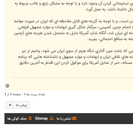
راي تسليحاتي کردن آن وجود دارد و با توجه به مشکل رايج و غالب مربوط به
ال داشته باشد، به عمل آورد.
اممکن است، و با توجه به گزينه هاي قابل ملاحظه اي که ايران در صورت مواجه
 انجام چنين کمپيني، سرآغاز شکل گيري ابهامات و موارد مجهول فراواني
با يک حمله) به مدت 10 سال يا همين حدود مانع برنامه هسته اي ايران شد، آنگاه شايد آمريکا مايل به متحمل شدن هزينه هاي (چنين
له به منافع احتمالي، بچربد.
يي که باعث مين گذاري تنگه هرمز از سوي ايران مي شود، وخيم تر نيز
 هاي تلافي ايران و ابهامات و موارد مجهول و ناشناخته هايي که برنامه
له، خبر از تمايل آمريکا براي موکول کردن اين اقدام به آخرين دقايق
ب
ا
تعداد پست ها:1 • صفحه
1
از
1
ل
ا
پرش به
تماس با ما
Sitemap
حذف کوکی ها