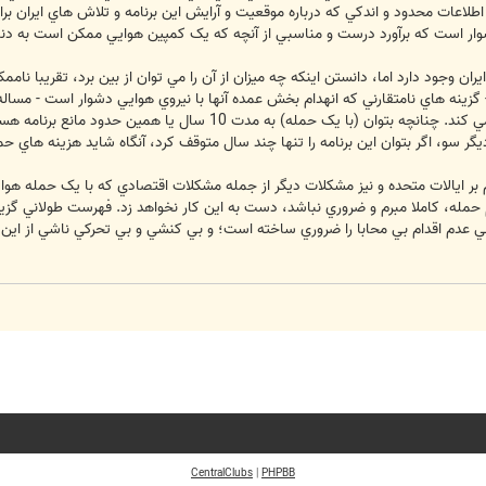
 اطلاعات محدود و اندکي که درباره موقعيت و آرايش اين برنامه و تلاش هاي ايران ب
 دشوار است که برآورد درست و مناسبي از آنچه که يک کمپين هوايي ممکن است به دنب
يران وجود دارد اما، دانستن اينکه چه ميزان از آن را مي توان از بين برد، تقريبا ن
 گزينه هاي نامتقارني که انهدام بخش عمده آنها با نيروي هوايي دشوار است - مساله
است و موفقيت آنرا با ترديد جدي مواجه مي کند. چنانچه بتوان (
يگر سو، اگر بتوان اين برنامه را تنها چند سال متوقف کرد، آنگاه شايد هزينه هاي حم
کم بر ايالات متحده و نيز مشکلات ديگر از جمله مشکلات اقتصادي که با يک حمله هوا
 حمله، کاملا مبرم و ضروري نباشد، دست به اين کار نخواهد زد. فهرست طولاني گزينه
عدم اقدام بي محابا را ضروري ساخته است؛ و بي کنشي و بي تحرکي ناشي از اين مسا
CentralClubs
|
PHPBB