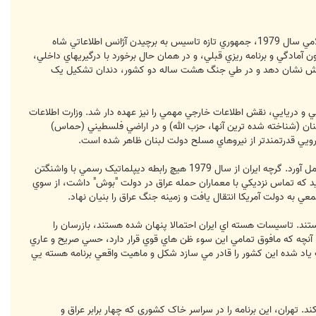
ايران از سرويس هاي اطلاعاتي داخلي و خارجي توانمند و قوي و نيز ارگان هاي امنيتي داخلي برخوردار است. در پي انقلاب اسلامي سال 1979، جمهوري تازه تاسيس به برچيدن آژانس اطلاعاتي شاه
آمادگي و برنامه ريزي قبلي، و در همان حال برخورد با درگيريهاي داخلي،
 واکنش نشان دهد و در طي جنگ هشت ساله دو کشور، دندان تشکيل يک
يي و دريايي، نقش اطلاعات خارجي مهمي را نيز عهده دار شد. وزارت اطلاعات
بنان (شناخته شده ترين آنها، حزب الله) و در اراضي فلسطيني (حماس)
نيرويي قدرتمندتر از نيروهاي مسلح دولت لبنان ظاهر شده است.
تهران اخيرا موفق شده است که از طرفداران شيعه خود در عراق بهره برداري موثري را در جهت تضمين تقويت دولت بغداد به عمل آورد. گرچه ايران از سال 1979 هيچ رابطه ديپلماتيک رسمي با واشنگتن
عيد که تماس نزديکي با معماران حمله عراق در دولت "بوش" داشت، از سوي
عي به دولت آمريکا انتقال يافت و زمينه جنگ عراق را بنيان نهاد.
ند. تاسيسات هسته اي ايران احتمالا پنهان شده هستند، بازرسان را
اما آنچه که مافوق تمامي اين سوء ظن هاي قوي قرار دارد، حسي صريح و عاري
رت ياد شده اين کشور را قادر مي سازد شکل و ماهيت واقعي برنامه هسته يي
 تهران، اين برنامه را در سراسر خاک کشوري که چهار برابر عراق و