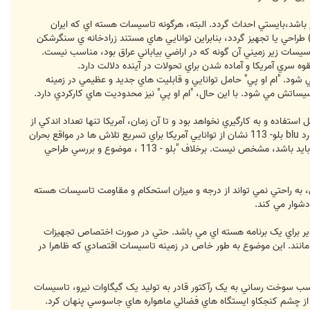
 باشد،بايستي احداث گردد. البته، هرگونه تاسيسات هسته اي که ايران
) طراحي يا تجهيز گردد، بنابراين توانايي هاي مستند زرادخانه ي سنگرشکن
سيسات زير زميني آن گونه که در اراضي بياباني عراق بود، مناسب نيست.
ه سري آمريکا و آماده شدن براي تحولات در آينده دلالت دارد.
وليد) آن تسريع مي شود. "ام او پي" حامل توانايي و قابليت هاي جديد و عظيمي در زمينه
سيساتش مي شود. با اين حال، "ام او پي" نيز محدوديت هاي کارکردي دارد.
و حتي درصورت تسريع روند توليد (ام او پي) و پيشرفت راحت و بي دردسر اين روند، "ام او پي" تا تابستان 2010 قابل استفاده و به کارگيري نخواهد بود و تا آن زمان، آمريکا تنها تعداد اندکي از
آن را در زرادخانه خود دارد که احتمالا براي انجام تلاش هاي چندباره به منظور انهدام تاسياست متعدد کافي نيست. (هرچند مورد blu بلو- 113 نشان از توانايي آمريکا براي تسريع تلاش ها در مواقع بحران
دارد اما، اينکه تا چه حد ممکن است براي توسعه برنامه "ام او پي" تحت فشار قرار گيرد و يا حداکثر ظرفيت توليد آن چه ميزان بايد باشد، مشخص نيست. برخلاف "بلو - 113 ، موضوع و بررسي طراحي
ي، به راحتي نمي تواند از درجه و ميزان استحکام و مقاومت تاسيسات هسته
 دشوار مي کند.
پذير براي يک برنامه هسته اي مي باشد. حتي در صورت اختصاص تجهيزات
مانند. اين موضوع به طور خاص در زمينه تاسيسات اقتصادي که ظاهرا در
ب سوخت رساني به يک رآکتور قادر به توليد يک گيگاوات نيرو، تاسيسات
 از چشم کنجکاو ايستگاه هاي فضائي ماهواره هاي جاسوسي پنهان کرد.