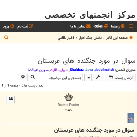
مرکز انجمنهای تخصصی
راهنما
Rules
تماس با ما
ثبت نام
ورود
ج
صفحه اول تالار
بخش جنگ افزار
اخبار نظامي
س
ت
سوال در مورد جنگنده های عربستان
ج
و
مدیران انجمن:
abdolmahdi
,
Java
,
Shahbaz
,
شوراي نظارت
,
مديران هوافضا
جستجو
جستجوی پیش
ارسال پست
تعداد پست ها:5 • صفحه
1
از
1
Rookie Poster
t-45
سوال در مورد جنگنده های عربستان