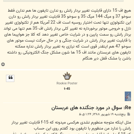
هیچ اف 15 دارای قابلیت تغییر بردار رانش رو ندارن تایفون ها هم ندارن فقط
سوخو 37 و میگ 144 میگ 35 و سوخو 35 قابلیت تغییر بردار رانش رو دارن
این تکنولوژی تنها تحت اختیار روسیه است اف 22 آمریکا هم از تکنولوژی تغییر
نازل و خروجی موتور برخورداره نه تغییر کلی بردار رانش اف 35 هم تنها می تواند
بردار رانش رو سمت پایین و در شرایت خاص تغییر دهد که کلا جز هواپیما های
با قابلیت تغییر بردار رانش در شرایت جنگی و در حال حرکت نیست موتور های
سوخو 47 هم اینقدر قوی است که نیازی به تغییر بردار رانش نداره ممکنه
تایفون های عربستان مانند اف 15 ها شون مشکل جنگ الکترونیکی رو داشته
باشن یا مشک قفل دیر هنگام
ب
ا
ل
ا
Rookie Poster
t-45
Re: سوال در مورد جنگنده های عربستان
پ
پنج‌شنبه ۱۹ شهریور ۱۳۸۸, ۱:۲۴ ق.ظ
س
ت
مثل اینکه متوجه منطورم نشدی هرکسی میدونه که f-15 قابلیت تغییر بردار
رانش را ندارد من منظورم با تایفون بود گفتم روی این حساب