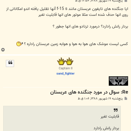
پ
پنج‌شنبه ۱۹ شهریور ۱۳۸۸, ۱۲:۵۴ ق.ظ
س
ت
ایا جنگنده های تایفون عربستان مانند f-15 s آنها تقلیل یافته اندو امکاناتی از
روی انها حدف شده است مثلا موتور های انها قابلیت تغیر
بردار رانش رادارد؟ درمورد ترنادو های انها جطور ؟
کسی لیست موشک های هوا به هوا و هوابه زمین عربستان راداره ؟
ب
ا
ل
ا
Captain II
sand_fighter
Re: سوال در مورد جنگنده های عربستان
پ
پنج‌شنبه ۱۹ شهریور ۱۳۸۸, ۱:۰۶ ق.ظ
س
ت
قابلیت تغیر
بردار رانش رادارد