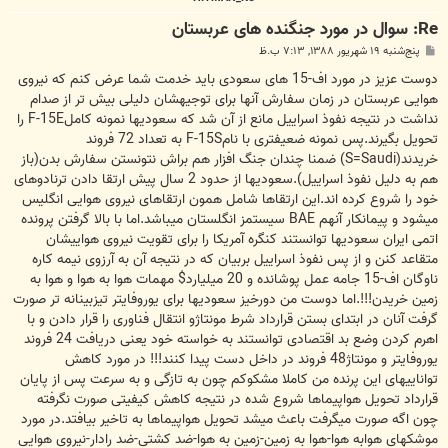
Re: سوال در مورد جنگنده های عربستان
پ
پنج‌شنبه ۱۹ شهریور ۱۳۸۸, ۷:۱۳ ب.ظ
س
ت
دوست عزیز در مورد اف-15 های سعودی باید خدمت شما عرض کنم که نیروی
هوایی عربستان در زمان سفارش آنها برای توجیهشان دلیلی بیش تر از صدام
نداشت در نتیجه نفوذ اسراییل مانع از آن شد که سعودیها نمونه کاملF-15E را
تحویل بگیرند.پس نمونه ضعیفتری با نامF-15S به تعداد 72 فروند
خریدند(S=Saudi) ضمنا چندان جنگ افزار هم براش نتونستن سفارش بدن(باز
هم به دلیل نفوذ اسراییل).سعودیها از حدود 2 سال پیش ارتقا دادن ترنادوهای
خود را شروع کرده اند.این ارتقاها شامل همون ارتقاهای نیروی هوایی انگلیس
میشود و پیمانکار آنهم BAE سیستمز انگلستان میباشد.اما با بالا گرفتن پرونده
اتمی ایران سعودیها توانستند کنگره آمریکا را برای تقویت نیروی هواییشان
متقاعد کنن و از پس نفوذ اسراییل بربیان که در نتیجه آن به آرزوی نیمه کاره
ناوگان اف-15 جامه عمل پوشانده و 20 میلیارد$ مهمات هوا به هوا و هوا به
زمین خریدن!!!.اما دوست من دورخیز سعودیها برای یوروفایتر تیزبینانه تر صورت
گرفت آنان در ابتدای بستن قرارداد شرط مونتاژو انتقال فناوری را قرار دادن و با
اهرم کردن وضع بد اقتصادی توانستند به خواسته خود یعنی دریافت 24 فروند
یوروفایتر و مونتاژ48 فروند در داخل دست پیدا کنند!!! در مورد کاهش
تواناییهای این پرنده من کاملا مشکوکم چون به تازگی و به سرعت پس از پایان
قرارداد تحویل هواپیماها شروع شده در نتیجه کاهش کیفیتی صورت نگرفته
چون اگه صورت میگرفت باعث میشد تحویل هواپیماها به تاخیر بیافتد.در مورد
موشکهای هوابه هوا-هوا به زمین-زمین به هوا-ضد کشتی-ضد رادار-نیروی هوایی