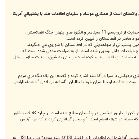
 پاكستان است از همكاري موساد و سازمان اطلاعات هند با پشتيباني آمريكا
ا انتشار مصاحبه اختصاصي "جرمي هاموند " از مجله "فارين پاليسي ژورنال " با سپهبد بازنشسته "حامد گل "، نظرات وي درباره حمايت از تروريسم،11 سپتامبر و انگيزه هاي پنهان جنگ افغانستان،
اد مخدر در افغانستان را تبيين كرده است.
ا 1989 مدير كل سازمان اطلاعات پاكستان (ISI) بود و در آن زمان براي تامين پشتيباني از مجاهديني كه در افغانستان با شوروي مي جنگيدند
موضوع مباحثات قابل توجهي شده است. او به صراحت مدعي شده است كه
 دولت آمريكا او را به حمايت از طالبان متهم كرده است، و حتي به شوراي امنيت سازمان ملل
اين اتهامات به همكاري نزديكش با سيا در گذشته اشاره كرده و گفت: اين يك ننگ براي مردم
انست و هرگونه ارتباط ميان خود با طالبان، "اسامه بن لادن " و همقطارانش
 لادن در 1998، برخي مقامات آمريكايي ادعا كردند كه بن لادن از طريق شخصي در پاكستان مطلع شده است. ريچارد كلارك، مشاور
نم يكي از سران بازنشسته ISI قادر بود به القاعده اطلاع بدهد كه حمله در شرف انجام است. " و برخي گمانه‌زني كرده‌اند كه اين "رئيس
گل در پاسخ به اين سؤال با اشاره به اين موضوع كه او در 1 ژوئن 1989 از ISI و در ژانويه 1992 از ارتش بازنشسته شده بود، پرسيد: "آيا شما اين اطلاعات را در اختيار ISI گذاشته بوديد؟ پس چرا ISI را به