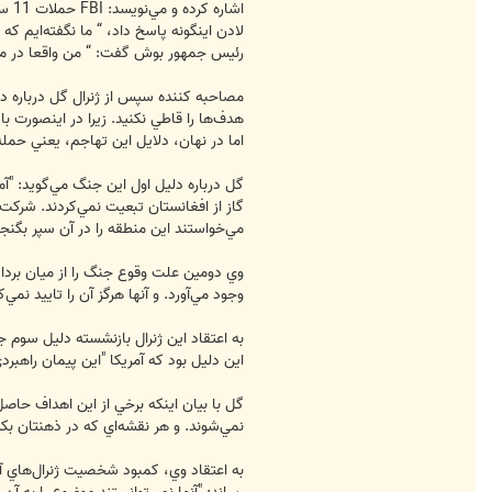
اشا
لادن اينگونه پاسخ داد، “ ما نگفته‌ايم 
رئيس جمهور بوش گفت: “ من واقعا در مورد
مصاحبه كننده سپس از ژنرال گل درباره دل
هدف‌ها را قاطي نكنيد. زيرا در اينصورت 
اما در نهان، دلايل اين تهاجم، يعني حمله
گل درباره دليل اول اين جنگ مي‌گويد: "آم
گاز از افغانستان تبعيت نمي‌كردند. شركت 
مي‌خواستند اين منطقه را در آن سپر بگنجا
وي دومين علت وقوع جنگ را از ميان بردا
وجود مي‌آورد. و آنها هرگز آن را تاييد نمي‌ك
به اعتقاد اين ژنرال بازنشسته دليل سوم 
اين دليل بود كه آمريكا "اين پيمان راهبر
گل با بيان اينكه برخي از اين اهداف حاصل ش
نمي‌شوند. و هر نقشه‌اي كه در ذهنتان بكش
به اعتقاد وي، كمبود شخصيت ژنرال‌هاي آم