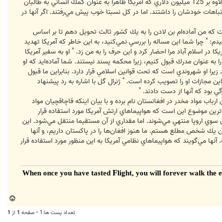
به گفته هاموند او به درستي اشاره كرد كه آمريكا در واقع به خاطر كاهش موثر تجارت مواد مخدر به طالبان پاداش داده بود. علاوه بر 125 ميليون دلاري كه آمريكا ظاهرا به عنوان كمك انساني به طالبان
 آنها هم اشتباهات خودشان را داشتند. اما در كل نسبتا خوب پيش مي‌رفتند. اگر آنها در
گفت كه من آماده‌ام بن لادن را به يك كشور ثالث تحويل دهم تا بر اساس
م: " چرا شما اين مساله را بررسي نمي‌كنيد، به اين خاطر كه آمريكا تهديد
 در اسلام آباد مرا احضار كرد و اين حرف را به من زد. " او به سفير آمريكا
 را به عنوان مدرك قبول كنيم، زيرا محكمه پسند نيستند. شما آماده‌ايد كه او
 زيرا او شهروندي است كه تحت قوانين اسلامي قرار دارد. بنابراين ما قبول
اين مجازات او را تصويب كرده است. " ژنرال گل با اشاره به رد پيشنهاد
 بود كه آنها از دست دادند. "
رباب مواد مخدر در افغانستان نام برده و با بيان اينكه قاچاقچيان مواد
‌ترين موضوع اين است كه هواپيماهاي ارتش آمريكا مورد استفاده قرار
 سوي اروپا منتهي مي‌شوند. اما مقداري از آن مستقيما منتقل مي‌شود. اين
من يك شخص مطلع هستم. ما هنوز افغان‌ها را در پاكستان داريم، و آنها
ها مي‌گويند كه هواپيماهاي نظامي آمريكا به اين منظور مورد استفاده قرار
F
light, you will forever walk the
ب
ا
تعداد پست ها:1 • صفحه
1
از
1
ل