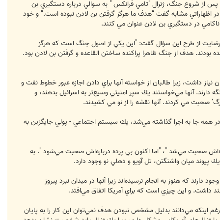
حاظ نكرده است. پس از شروع جنگ، ژنرال "تامي فرانكس " به سوالي درباره دستگيري بن
 در اظهاراتي مشابه گفت “هدف ما هرگز گرفتن بن لادن نبوده است.” و خود
 ناكامي در دستگيري بن لادن عنوان مي كنند.
ار رضايت از طرح اين سؤال گفت: "اين يكي از اصول جنگ است كه هرگز
 بودند. هدف از جنگ ظاهرا پراكنده ساختن القاعده و گرفتن بن لادن بود.
 نياز داشت، زيرا طالبان از خواسته آنها براي دادن اجازه عبور خطوط نفت و
ه دارند. آنها مي‌خواستند يك سپر امنيتي وسيع‌تر به اسرائيل بدهند، و
رگ’ صحبت مي كردند. آنها نقشه را از نو مي كشيدند.
در همه جا به اجرا گذاشته مي‌شد، يك سيستم اجتماعي - پولي جايگزين به
ه‌اش صحبت مي‌شد "، "اما اكنون بي پرده درباره‌اش صحبت مي‌شود ". به
يك پيوند ميان واشنگتن، تل آويو و دهلي نو وجود دارد.
د دارند كه هنوز به انجام نرسيده‌اند زيرا آنها در ميدان نبرد پيروز
ند داشت. و اين چيزي است كه براي آمريكا اتفاق مي‌افتد.
م اينكه مي‌دانند بدليل مشخص نبودن هدف نمي‌توان اين كار را به پايان