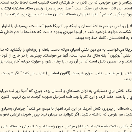
ره كرده و مي‌نويسد: FBI حملات 11 سپتامبر را جزو جرايمي كه بن لادن به خاطرشان تحت تعقيب است ل
كه اسامه بن لادن هدف اين جنگ است.” بعدا ريچارد ميرز، رئيس ستاد مشترك ارتش،
 او نگران نيستم.” اينها اظهاراتي هستند كه اين مقامات بوضوح براي تبرئه خود از
ايل واقعي تهاجم به افغانستان و اينكه چرا آمريكا هنوز آنجاست، پرسيد.او با اظه
با شكست مواجه خواهيد شد. در اينجا موردي وجود داشت كه هدف‌ها با هم قاطي شده
 به افغانستان، كاملا متفاوت بودند.
ريكا مي‌خواست به ميادين نفتي آسياي ميانه دست يافته و روزنه‌اي را بگشايد كه بدان
نفتي "يونيون " يك مثال مناسب است. آنها مي‌خواستند چيني‌ها را در خارج از گود نگ
نند. و به همين دليل است كه در آن زمان با چنان شور و حرارت درباره ‘خاورميانه بز
شتن رژيم طالبان بدليل اجراي شريعت (قانون اسلامي) عنوان مي‌كند: " اگر شريعت 
ردند.
جنگ تلاش براي دستيابي به توان هسته‌اي پاكستان بود، چيزي كه "قبلا زير لب دربار
دي را با هند امضا كرد، و اين كار با وساطت اسرائيل صورت گرفت. بدين ترتيب اكنون 
ده‌اند،از پيروزي كامل آمريكا در اين نبرد اظهار نا‌اميدي مي‌كند: " چيزهاي بسياري وجو
يد، هر طرحي كه داشته باشيد، اگر نتوانيد در ميدان نبرد پيروز شويد، ارزشي نخواه
ريكايي باعث شده نتوانند درمقابل مرداني چون رامسفلد و ديك چني بايستند علي رغ