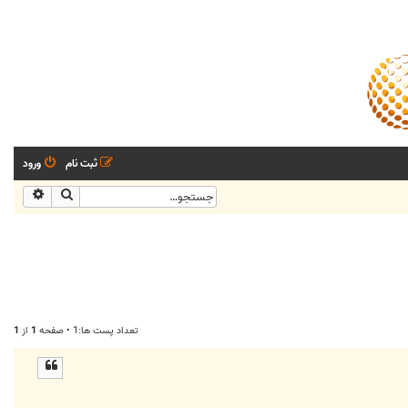
ثبت نام
ورود
جستجو
جستجو
تعداد پست ها:1 • صفحه
1
از
1