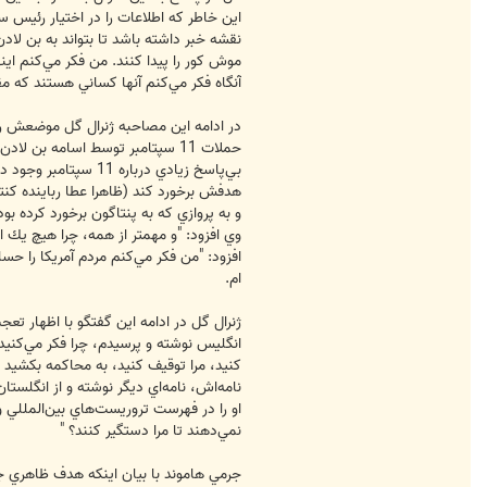
T
اين خاطر كه اطلاعات را در اختيار رئيس س
نقشه خبر داشته باشد تا بتواند به بن لا
موش كور را پيدا كنند. من فكر مي‌كنم اي
آنگاه فكر مي‌كنم آنها كساني هستند كه م
حملات 11 سپتامبر توسط اسامه بن
افزود: "من فكر مي‌كنم مردم آمريكا را حسا
ام.
ژنرال گل در ادامه اين گفتگو با اظهار تعج
انگليس نوشته و پرسيدم، چرا فكر مي‌كنيد
كنيد، مرا توقيف كنيد، به محاكمه بكشيد 
نامه‌اش، نامه‌اي ديگر نوشته و از انگلستا
او را در فهرست تروريست‌هاي بين‌المللي وا
نمي‌دهند تا مرا دستگير كنند؟ "