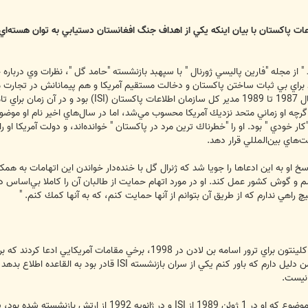
ات پاكستان با بيان اينكه يكي از اهداف جنگ افغانستان دستيابي به توان هسته‌اي
 براي بي ثبات ساختن پاكستان و دخالت مستقيم آمريكا و هم پيمانانش در تجارت مو
هاموند با يادآوري اينكه "حامد گل "، از سال 1987 ت
 اگرچه او زماني متحد نزديك آمريكا محسوب مي‌شد، اما در سال‌هاي اخير نام او 
تروريستي 11 سپتامبر 2001 يك "كار خودي " بود. او را "خطرناك ترين مرد در پاكستان " خوانده‌اند، و
ت‌هاي بين‌المللي قرار دهد.
در اولين سؤالش از رئيس سابق ISI پاسخ او به اين ادعاها را جويا شد كه ژنرال گل با خنده‌دار خواندن 
شم و گوش كشور عمل كند. او در مورد اتهام حمايت از طالبان آن را كاملا بي‌اساس د
هيچ راهي ندارم كه از طريق آن بتوانم از آنها حمايت كنم، كه به آنها كمك كنم. "
به گفته هاموند پس از تلاش ناكام دولت كلينتون براي ترور اسامه بن
ضد تروريسم شوراي امنيت ملي، گفت: "من دليل دارم كه باور ك