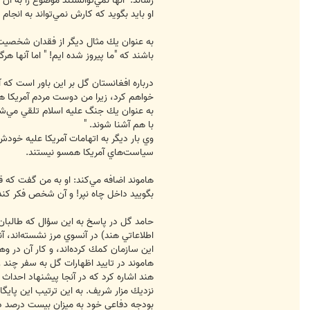
رساند: "آنها نمي‌توانستند موضوع را به آن
او بايد بگويد كه كارش نمي‌تواند به انجام ب
به عنوان يك مثال ديگر از فقدان شخصيت د
باشند كه "ما پيروز شده ايم! " اما آنها هر
درباره افغانستان گل بر اين باور است كه آم
خواهم كرد، زيرا من دوست مردم آمريكا 
به عنوان يك جنگ عليه اسلام تلقي مي‌شو
با هم آشنا شوند. "
وي بار ديگر به اتهامات آمريكا عليه خودش 
سياست‌هاي آمريكا همسو نيستند.
بگوييد داخل چاه نپر! و آن شخص فكر كند
حامد گل در پاسخ به اين سؤال كه طالبان پ
اطلاعاتي هند) در آنسوي مرز نشسته‌اند، آن
اين سازمان كمك كرده‌اند، و كار آن در و
هند اشاره كرد كه در آنجا پيشنهاد احداث 
نزديك مزار شريف. به‌ اين ترتيب اين پاي
بودجه دفاعي خود به ميزان بيست درصد در سال گذشته و 34 درصد ديگر در 