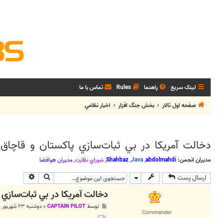
لینک سریع
راهنما
Rules
تماس با ما
صفحه اول تالار
بخش جنگ افزار
اخبار نظامي
دخالت آمريكا در بي ثبات‌سازي پاكستان و قاچاق
مدیران انجمن:
abdolmahdi
,
Java
,
Shahbaz
,
شوراي نظارت
,
مديران هوافضا
جستجو
جستجوی پی
ارسال پست
دخالت آمريكا در بي ثبات‌سازي 
پ
توسط
CAPTAIN PILOT
»
دوشنبه ۲۳ شهریور ۱۳۸۸, ۲:۵۱ ق.ظ
س
Commander