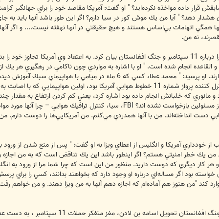
ابقش قرار داده مواخذه نكرده‌ايد؟ " او گفت: آمريكا مقاصد خود را براي جهانگير ك
دن هشدار دهد؟ " آيا من يك موش كور در سيا دارم؟ اگر اين طور باشد آنها بايد به
نها همگي اتهامات بي‌اساس هستند و هيچ حقيقتي در آنها نهفته نيست.... و اگر آن
قصرند، نه من.
در ادامه اين مصاحبه ژنرال گل موضعش را درباره 11 سپتامبر و جنگ افغانستان بيان كرد. به اعتقاد وي
 لادن و القاعده انجام شده است. " او با اشاره به مواردي چون ناكامي در رهگيري هر ي
بي‌پاسخ زيادي درباره 11 سپتامبر وجود دارند. او پرسيد: " محمد عطا، كسي
بي دست انداخته‌اند. من با آنها همدردي مي‌كنم. من آمريكايي‌ها را دوست دارم. من آ
ب از خودداري آمريكا و انگليس از اعطاي ويزا به او گفت: " پس از منع شدن از ورود ب
 من يك خطر امنيتي هستم؟ اگر اينطور باشد اين يك تناقض است كه به من اجازه ورود 
و هر كار ديگري كه دوست داريد. منظور من اين است كه چرا شما مرا از ورود به انگ
ن خواسته بود اگر مساله‌اي درباره او وجود دارد كه بخواهند بدانند، كسي را براي پرس
رد كند "من هنوز هم آماده‌ام كه اجازه دهم آنها به من ويزا دهند. و من خواهم رفت...