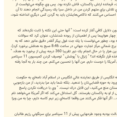
رامت، فرمانده ارتش پاكستان، فاش نكرده بود. پس وي چگونه مي‌توانست از
 جاي تلاش براي متهم كردن من در داخل سيا يك رسيدگي انجام دهند تا آن
ها احساس مي‌كنند كه ناكامي‌هايشان بايد به گردن كس ديگري انداخته شود،
 آمريكا تجاوز خود را بدون دلايل كافي آغاز كرده است: " آنها حتي اين نكته را ثابت نكرده‌اند كه
ك از چهار هواپيما پس از اطمينان از ربوده شدنشان، عنوان كرد كه سوالات
 كه 6 ماه در ميامي با هواپيماي سبك آموزش ديده بود، چطور مي‌توانست با يك جت غول پيكر آنقدر دقيق مانور دهد كه به
هدفش برخورد كند (ظاهرا عطا رباينده كنترل كننده پرواز شماره 11 خطوط هوايي آمريكا بود، اولين هواپيمايي كه با اصابت به برج شمالي مركز تجارت جهاني در ساعت 8:46 صبح به هدفش برخورد كرد).
و به پروازي كه به پنتاگون برخورد كرده بود و مانوري كه خلبانش انجام داده بود اشاره كرد، يعني كم كردن ارتفاع به مقدار چندين هزار پا در حال انجام يك دور تقريبا 360 درجه پيش از برخورد به هدف. "
وي افزود: "و مهمتر از همه، چرا هيچ يك از مسئولين بازخواست نشده اند؟ FBI، سيا، كنترل ترافيك هوايي – چرا آنها مورد مواخذه قرار نگرفته اند؟ " ژنرال با "پوشش " توصيف كردن كميسيون 11 سپتامبر
مريكا را دوست دارم. من آنها را تحسين مي‌كنم. من چند بار به آنجا رفته
ه انگليس از طريق نماينده عالي انگليس در اسلام آباد نامه‌اي به حكومت
به حوزه قضايي‌تان را ندهيد. بلكه شما بايد مرا بدزديد، از من بازجويي
لستان منع مي‌كنيد، اين قابل درك نيست. " وي با دريافت نكردن پاسخ
ش از او به پاكستان بفرستند. گل استدلال مي‌كند كه اگر آمريكا مي‌خواهد نام
 اگر آنها فكر مي‌كنند من واقعا كاسه‌اي زير نيم كاسه دارم، چرا به من ويزا
جرمي هاموند با بيان اينكه هدف ظاهري جنگ افغانستان تحويل اسامه بن لادن، مغز متفكر حملات 11 سپتامبر ، به دست عدالت بودبه وجود طرحهايي پيش از 11 سپتامبر براي سرنگوني رژيم طالبان