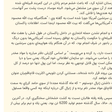
 وزيرستان اشاره كرد، كه باعث خشم مردم پاتان در اين كمربند قبيله‌اي شده
ند از آن سوي مرز مشتعل مي‌شود. البته موساد درست پشت سر آنهاست.
ه هندي‌ها را فاش كند. "
بدون سرنشين آمريكا جويا شده است.به گفته وي : "هنگاميكه بيت الله محسود
ه آمريكايي‌ها مي‌گفت كه بيت الله محسود اينجا است. اطلاعات پاكستان
 و انجام نشدن حمله انتحاري در داخل پاكستان در طول شش يا هفت ماه
ز قبيله‌اي با حكومت پاكستان به توافق رسيده است، آمريكايي‌ها بدون درنگ
 هدف حمله كرده‌اند. يكي از مثال‌هايي كه اين رئيس سابق ISI به‌ آن اشاره كرد توافقي بود كه در تاريخ 30 اكتبر 2006 در باجور در شرف انجام بود، كه در آن هنگام يك هواپيماي بدون سرنشين به
ست دارد، رد كرده و مي‌نويسد: " بر اساس گزارش دفتر مبارزه با مواد مخدر
 مواد را صاحب مي‌شوند. دو سازمان اطلاعاتي خود آمريكا، يعني سيا و ديا
ممكن است پول قابل توجهي به نظر برسد، اما اين پول تنها دو درصد از كل
بين بروند قرار داده شده‌اند، مستثني كردن تلويحي اكثريت قاچاقچيان عنوان
مك خواهد كرد.
دست داشتن ژنرال دوستوم – كه ماه گذشته مجددا از سوي حامد كرزاي به سمت
اق مواد مخدر نام برده و از ژنرال گل درباره اينكه چه كسي واقعا مسئول
ه طالبان در سال 1994 در اين كار مداخله كند، حجم توليد ترياك 4500 تن در سال بود. سپس رفته رفته طالبان نسبت به كشت خشخاش سختگيري كرد. در آخرين
سال حكومت طالبان مقدار توليد ترياك به حدود 50 تن در سال رسيد. و آن سال 2001 بود. حدود 50 تن ترياك توليد شده بود. حالا، سال گذشته حجم توليد 6200 تن بود. يعني يك و نيم برابر بيش از