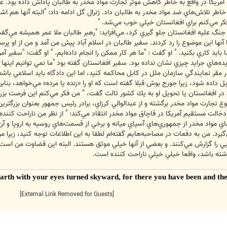
ارجه 43 ميليون دلار به خاطر تلاش‌هاي ضد مواد مخدر به طالبان داد. ژنرال گل ادامه داد: "البته
كر مي‌كنم براي افغانستان خيلي خوب مي‌شد. "
از جنگ عليه افغانستان جلو گيري كرد، مي‌افزايد: "رهبر طالبان ملا عمر هميشه مي‌
ها اين موضوع را رد كردند. سفير طالبان در اسلام آباد پيش من آمد و من از او پرسيد
 كاري بكنيد. " او گفت : "ما هر كار ممكن را انجام داده‌ايم. " او گفت: "سفير آمريكا
بريده‌هاي جرايد چيزي نشان نداده بود. سفير افغانستان گفته بود "ما نمي توانيم اينها
در مقر نمايندگي سازمان ملل در كابل محاكمه كنيد، اما اين دادگاه بايد اسلامي باشد
يل داده شود، زيرا جورج بوش قبلا گفته است كه او را «زنده يا مرده» مي‌خواهد، بنابر
 در افغانستان يا تحويل او به يك كشور ثالث گفت، “ من فكر مي‌كنم اين فرصت بزرگي
تجارت مواد مخدر برگشته و از عبدالوالي كرزاي، برادر رئيس جمهور بعنوان بزرگترين ا
خالت مستقيم آمريكا در قاچاق مواد مخدر انتقاد مي‌كند: " از نظر من ناراحت كننده
ي مواد مخدر از جمهوري‌هاي آسياي ميانه و برخي از قسمت‌هاي روسيه به اروپا و آن
يرد. من به دفعات در مصاحبه‌هايم گفته‌ام لطفا به اين اطلاعات توجه كنيد، زيرا 
 را گزارش مي‌كنند. و بعضي از آنها خيلي موثق هستند. البته اين قضاوت من است. آن
شته باشد، واقعا خيلي خيلي ناراحت كننده است.
 earth with your eyes turned skyward, for there you have been and the
[External Link Removed for Guests]