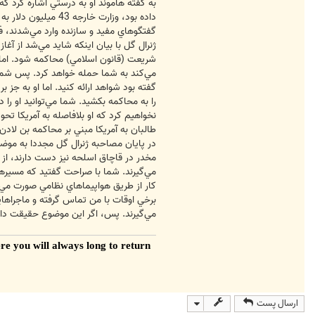
داده بود، وزارت خ
گفتگوهاي مفيد و سازنده وارد مي‌شدند، ف
ژنرال گل با بيان اينكه شايد مي‌شد از آغ
شريعت (قانون اسلامي) محاكمه شود. اما آن
مي‌كند به شما حمله خواهد كرد. پس شما بايد
گفته بود شواهد ارائه كنيد. اما او به جز 
را به محاكمه بكشيد. شما مي‌توانيد او را 
نخواهيم كرد كه او بلافاصله به آمريكا تحو
طالبان به آمريكا مبني بر محاكمه بن لادن
در پايان مصاحبه ژنرال گل مجددا به موضوع 
مخدر در قاچاق اسلحه نيز دست دارند، از د
مي‌گيرند. شما با صراحت گفتيد كه مسيرها
كار از طريق هواپيماهاي نظامي صورت مي‌گ
برخي اوقات با من تماس گرفته و ماجراهايي
مي‌‌گيرند. پس، اگر اين موضوع حقيقت دا
re you will always long to return
When once you have tasted
ارسال پست