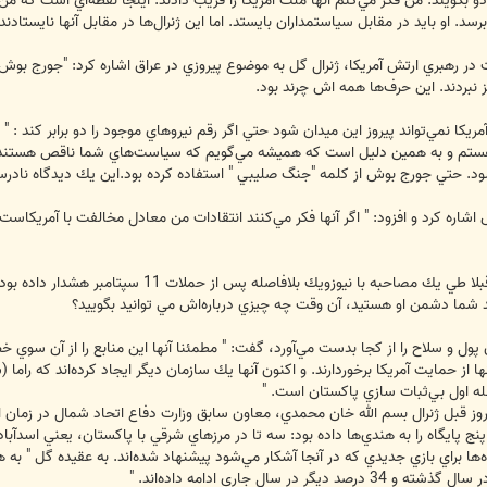
 دو بگويند. من فكر مي‌كنم آنها ملت آمريكا را فريب دادند. اينجا نقطه‌اي است كه 
رسد. او بايد در مقابل سياستمداران بايستد. اما اين ژنرال‌ها در مقابل آنها نايستادند.
ر رهبري ارتش آمريكا، ژنرال گل به موضوع پيروزي در عراق اشاره كرد: "جورج بوش گ
گز نبردند. اين حرف‌ها همه اش چرند بود.
ريكا نمي‌تواند پيروز اين ميدان شود حتي اگر رقم نيروهاي موجود را دو برابر كند : " ا
هستم و به همين دليل است كه هميشه مي‌گويم كه سياست‌هاي شما ناقص هستند. 
د. حتي جورج بوش از كلمه "جنگ صليبي " استفاده كرده بود.اين يك ديدگاه نادرست
اشاره كرد و افزود: " اگر آنها فكر مي‌كنند انتقادات من معادل مخالفت با آمريكاست، 
هاموند اضافه مي‌كند: او به من گفت كه قبلا طي ي
 شما دشمن او هستيد، آن وقت چه چيزي درباره‌اش مي توانيد بگوييد؟
ول و سلاح را از كجا بدست مي‌آورد، گفت: " مطمئنا آنها اين منابع را از آن سوي خ
ها از حمايت آمريكا برخوردارند. و اكنون آنها يك سازمان ديگر ايجاد كرده‌اند كه رام
هله اول بي‌ثبات سازي پاكستان است. "
پنج پايگاه‌ را به هندي‌ها داده بود: سه تا در مرزهاي شرقي با پاكستان، يعني اسدآ
گاه‌ها براي بازي جديدي كه در آنجا آشكار مي‌شود پيشنهاد شده‌اند. به عقيده گل "
سال جاري ادامه داده‌اند. "