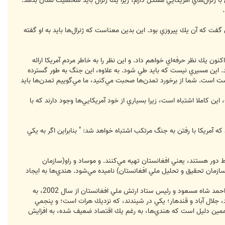
من با ژنرال‌هاي آمريكايي مشكل دارم، زيرا يك ژنرال بايد شخصيت نشان بدهد.
فت كه آن يك پيروزي بود. اين بدين معناست كه ژنرال‌ها بايد به او گفته
كنون يك نظر حرفه‌اي خواهم داد. و اين نظر را به خاطر مردم آمريكا ارائه
اين مسيري نيست كه بايد طي شود. به علاوه، اين جنگ به طور گسترده
 است. شما از برخورد تمدن‌ها صحبت مي‌كنيد، ما مي‌گوييم تمدن‌ها بايد
اين كاملا اشتباه است، زيرا بسياري از خود آمريكايي‌ها وجود دارند كه با
ك مصاحبه با نيوزويك بلافاصله پس از حملات 11 سپتامبر هشدار داده بود كه آمريكا با رفتن به جنگ مرتكب اشتباه خواهد شد: " بنابراين اگر به يكي
ط دور هستند، يعني افغانستان تهيه مي‌كنند. و موساد و راو(سازمان
ا (سازمان تحقيق و تحليل ملي افغانستان) ناميده مي‌شود. هندي‌ها به ايجاد
هاموند در تاييد اظهارات گل به سفر چند روز قبل ژنرال بسم الله خان محمدي، معاون سابق وزارت دفاع اتحاد شمال در زمان احمد شاه مسعود و رئيس ستاد ارتش ملي افغانستان از سال 2002، به
باد، جلال آباد و قندهار؛ يكي در شيندند، كه نزديك هرات است؛ و پنجمي
 به همين دليل است كه هندي‌ها، به رغم يك اقتصاد ضعيف شده، به افزايش