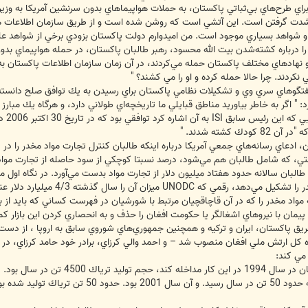
ان مدركي براي طرح‌هاي بي‌ثباتي پاكستان، به حملات هواپيماهاي بدون سرنشين آمريكا به
دت گرفتن است. اين آتشي است كه روشن شده است و از طريق سازمان اطلاعات ه
د، و شواهد بسياري موجود است. من اميدوارم دولت پاكستان بزودي برخي از شواهد علي
گل را درباره كشته‌شدن بيت الله محسود، رهبر طالبان پاكستان، در حمله هواپيماي 
 و نهادهاي مختلف پاكستان حمله مي‌كردند، در آن زمان سازمان اطلاعات پاكستان ب
ي نكردند. چرا حالا حمله كرده و او را مي كشند؟ "
تگوهاي سري وي و تشكيلات نظامي پاكستان براي رسيدن به يك توافق صلح دانسته
 " اگر به خاطر بياوريد مناطق قبايلي ما تاريخچه‌اي طولاني دارد، و هرگاه يك مبار
به آن
كشته شدند. "
 ادعاي رسانه‌هاي جمعي آمريكا درباره اينكه طالبان كنترل تجارت مواد مخدر را در د
 عناصر ضد حكومتي، كه شامل طالبان هم مي‌شود، درصد نسبتا كوچكي از سود حاصله از تجارت
البان سالانه حدود هفتاد ميليون دلار از تجارت مواد بدست مي‌آورد. در نگاه اول 
ميزان آن را سال گذشته 4/3 ميليارد دلار عنوان كرد. "
له مواد مخدر را كه در آن قاچاقچيان مرتبط با شورشيان در فهرست كساني كه بايد از 
 پيمان با نيروهاي اشغالگر يا حكومت افغان را حذف و به انحصاري كردن اين بازار ك
ز طريق پاكستان، ايران و تركيه و همچنين جمهوري‌هاي شوروي سابق به اروپا ، از 
كل ارتش ملي افغان منصوب شد – و احمد والي كرزاي، برادر خود حامد كرزاي، در قاچ
مي كند:
وي در پاسخ مي گويد: " قبل از اينك