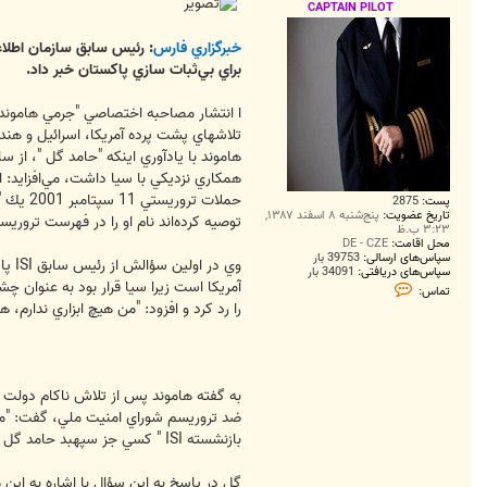
ت
CAPTAIN PILOT
خبرگزاري فارس
: رئيس سابق سازمان اطلاع
براي بي‌ثبات سازي پاكستان خبر داد.
تلاشهاي پشت پرده آمريكا، اسرائيل و هند
همكاري نزديكي با سيا داشت، مي‌افزايد:
حملات 
پست:
2875
تاریخ عضویت:
پنج‌شنبه ۸ اسفند ۱۳۸۷,
توصيه كرده‌اند نام او را در فهرست تروريس
۳:۲۳ ب.ظ
محل اقامت:
DE - CZE
سپاس‌های ارسالی:
39753 بار
وي 
سپاس‌های دریافتی:
34091 بار
آمريكا است زيرا سيا قرار بود به عنوان چ
ت
تماس:
م
را رد كرد و افزود: "من هيچ ابزاري ندارم، 
ا
س
C
A
P
T
A
I
N
بازنشسته ISI " كسي جز سپهبد حامد گل نيست.
P
I
L
O