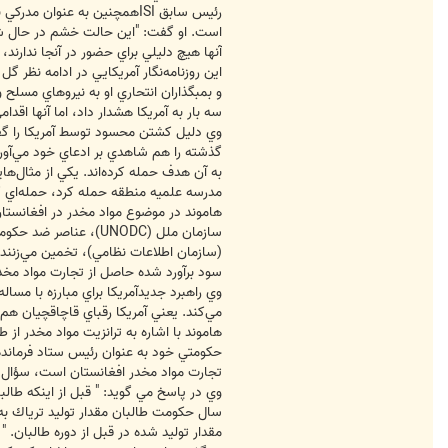
رئيس سابق ISIهمچنين به عنو
است. او گفت: "اين حالت خشم در حال ش
آنها هيچ دليلي براي حضور در آنجا ندارن
اين روزنامه‌نگار آمريكايي در ادامه نظر 
و بمبگذاران انتحاري او به نيروهاي مسلح
سه بار به آمريكا هشدار داد، اما آنها اقدام
وي دليل كشتن محسود توسط آمريكا را گف
گذشته را هم شاهدي بر ادعاي خود مي‌آورد:
مدرسه علميه منطقه حمله كرد، حمله‌اي كه "در آن 82 كودك 
هاموند در موضوع مواد مخدر در افغانستان،
سازمان ملل (UNODC)،
(سازمان اطلاعات نظامي)، تخمين مي‌زنند ط
سود برآورد شده حاصل از تجارت مواد مخدر را تشكيل مي‌دهد، رقمي كه UNODC 
وي راهبرد جديدآمريكا براي مبارزه با مسا
مي‌كند. يعني آمريكا رقباي قاچاقچيان هم
هاموند با اشاره به ترانزيت مواد مخدر ا
حكومتي خود به عنوان رئيس ستاد فرمانده 
تجارت مواد مخدر افغانستان است، سؤال 
مقدار توليد شده در قبل از دوره طالبان. "