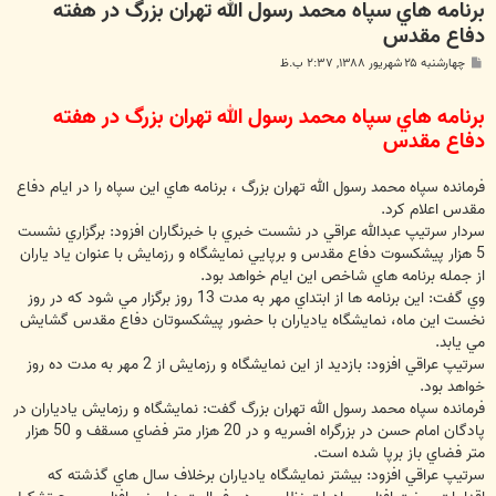
برنامه هاي سپاه محمد رسول الله تهران بزرگ در هفته
دفاع مقدس
پ
چهارشنبه ۲۵ شهریور ۱۳۸۸, ۲:۳۷ ب.ظ
س
ت
برنامه هاي سپاه محمد رسول الله تهران بزرگ در هفته
دفاع مقدس
فرمانده سپاه محمد رسول الله تهران بزرگ ، برنامه هاي اين سپاه را در ايام دفاع
مقدس اعلام کرد.
سردار سرتيپ عبدالله عراقي در نشست خبري با خبرنگاران افزود: برگزاري نشست
5 هزار پيشکسوت دفاع مقدس و برپايي نمايشگاه و رزمايش با عنوان ياد ياران
از جمله برنامه هاي شاخص اين ايام خواهد بود.
وي گفت: اين برنامه ها از ابتداي مهر به مدت 13 روز برگزار مي شود که در روز
نخست اين ماه، نمايشگاه يادياران با حضور پيشکسوتان دفاع مقدس گشايش
مي يابد.
سرتيپ عراقي افزود: بازديد از اين نمايشگاه و رزمايش از 2 مهر به مدت ده روز
خواهد بود.
فرمانده سپاه محمد رسول الله تهران بزرگ گفت: نمايشگاه و رزمايش يادياران در
پادگان امام حسن در بزرگراه افسريه و در 20 هزار متر فضاي مسقف و 50 هزار
متر فضاي باز برپا شده است.
سرتيپ عراقي افزود: بيشتر نمايشگاه يادياران برخلاف سال هاي گذشته که