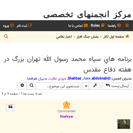
مرکز انجمنهای تخصصی
راهنما
Rules
تماس با ما
ثبت نام
ورود
ج
صفحه اول تالار
بخش جنگ افزار
اخبار نظامي
س
ت
برنامه هاي سپاه محمد رسول الله تهران بزرگ در
ج
هفته دفاع مقدس
و
مدیران انجمن:
abdolmahdi
,
Java
,
Shahbaz
,
شوراي نظارت
,
مديران هوافضا
جستجو
جستجوی پیش
ارسال پست
تعداد پست ها:1 • صفحه
1
از
1
Commander
Shahryar