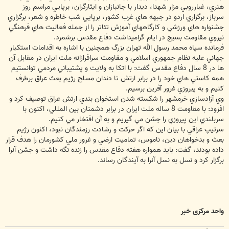
هنري، غبارروبي مزار شهدا، ديدار با جانبازان و ايثارگران، برپايي مراسم روز
سرباز، برگزاري اردو در جبهه هاي غرب کشور، برپايي شب خاطره و شعر، برگزاري
جشنواره هاي ورزشي و کارگاههاي آموزش تئاتر را از جمله فعاليت هاي فرهنگي
نيروي مقاومت بسيج در ايام گراميداشت دفاع مقدس برشمرد.
فرمانده سپاه محمد رسول الله تهران بزرگ همچنين با اشاره به اقدامات استکبار
جهاني عليه نظام جمهوري اسلامي و مقاومت سرافرازانه ملت ايران در مقابل آن
ها در 8 سال دفاع مقدس گفت: با اتکا به ولايت و پشتيباني مردمي توانستيم
همه کاستي هاي خود را در برابر ارتش تا دندان مسلح رژيم بعث عراق برطرف
کنيم و به پيروزي غرور آفرين برسيم.
وي آزادسازي خرمشهر را شکسته شدن استخوان بندي ارتش عراق توصيف کرد و
افزود: با مقاومت 8 ساله ملت ايران در برابر دشمنان بين المللي، اکنون با
سربلندي اين پيروزي را جشن مي گيريم و به آن افتخار مي کنيم.
سرتيپ عراقي با بيان اين که اگر حرکت و رشادت رزمندگان نبود، اکنون رژيم
بعث و بدخواهان دين، ناموس، تماميت ارضي و غرور ملي کشورمان را هدف قرار
داده بودند، گفت: بايد همواره هفته دفاع مقدس را زنده نگه داشت و جشن آنرا
برگزار کرد و نسل به نسل آنرا به آيندگان رساند.
واحد مرکزی خبر