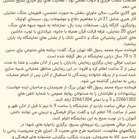
اقدامات سخت افزاري و ادوات نظامي بود ، فعاليت هاي نرم افزاري بسيج تشکيل
مي دهد.
وي گالري عکس، سالن ماوراي بنفش به صورت تجمسي، فتورمان جنگ، نمايش
آثار هنري شامل 21 اثر با مفاهيم دفاع و موضوعات روز، سينماي کوچک
روايتگري، کارگاه راپل، مسابقات پنت بال، نمازخانه به شيوه جبهه هاي جنگ،
اجراي 20 نمايش، غرفه قرائت قرآن همراه با جايزه، تيراندازي با توپ، ماشين
هاي کنترلي پشتيباني جنگ و تاکسي تانک را از بخش هاي نمايشگاه ياد ياران
برشمرد.
فرمانده سپاه محمد رسول الله تهران بزرگ گفت: برنامه هاي متنوعي براي سنين
3 تا 70 سال دراين نمايشگاه در نظر گرفته شده است.
سرتيپ عراقي زمان برگزاري رزمايش يادياران را پس از اذان مغرب و عشا به مدت
بيش از 2 ساعت اعلام کرد و افزود: در اين رزمايش مناطق عملياتي شبيه سازي
شده است و از بدرقه خانواده رزمندگان تا استقبال از آنان پس از انجام عمليات
رزمي به نمايش گذاشته مي شود.
فرمانده سپاه محمد رسول الله تهران بزرگ از هنرمندان و صاحبان ايده خواست:
پيشنهادات و نظراتشان را به مسئولان روابط عمومي با شماره تلفن هاي
22661302 و 3 و يا نمابر 22661304 ارائه کنند.
سردار عراقي ساعت بازديد از نمايشگاه را ساعت 9 تا نيم تا قبل از اذان ظهر و
عصر از ساعت 16 اعلام کرد و گفت: مراکز فرهنگي و تربيتي مي توانند دانش
آموزان را در نوبت صبح به اين نمايشگاه اعزام کنند.
سردار عراقي همچنين رژه نيروهاي بسيج، برگزاري يادواره هاي شهدا در
پايگاههاي مقاومت، اختتاميه طرح هاي هجرت 3، اجراي طرح محروميت زدايي با
ارائه سبد کالا به محرومان، ويزيت رايگان، برگزارش جشنواره هاي فرهنگي و