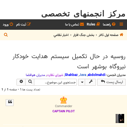
مرکز انجمنهای تخصصی
راهنما
Rules
تماس با ما
ثبت نام
ورود
ج
صفحه اول تالار
بخش جنگ افزار
اخبار نظامي
س
ت
روسیه در حال تکمیل سیستم هدایت خودکار
ج
نیروگاه بوشهر است
و
مدیران انجمن:
abdolmahdi
,
Java
,
Shahbaz
,
شوراي نظارت
,
مديران هوافضا
جستجو
جستجوی پیش
ارسال پست
تعداد پست ها:1 • صفحه
1
از
1
Commander
CAPTAIN PILOT