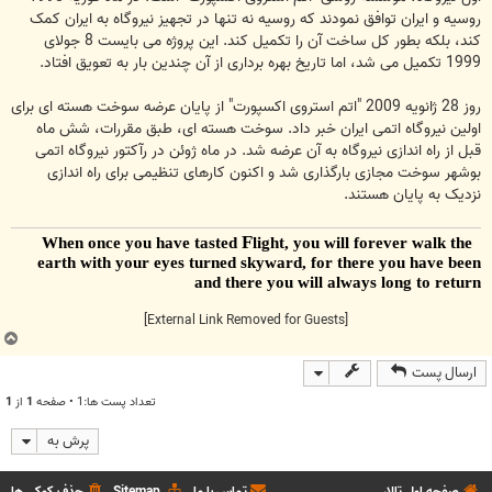
روسیه و ایران توافق نمودند که روسیه نه تنها در تجهیز نیروگاه به ایران کمک
کند، بلکه بطور کل ساخت آن را تکمیل کند. این پروژه می بایست 8 جولای
1999 تکمیل می شد، اما تاریخ بهره برداری از آن چندین بار به تعویق افتاد.
روز 28 ژانویه 2009 "اتم استروی اکسپورت" از پایان عرضه سوخت هسته ای برای
اولین نیروگاه اتمی ایران خبر داد. سوخت هسته ای، طبق مقررات، شش ماه
قبل از راه اندازی نیروگاه به آن عرضه شد. در ماه ژوئن در رآکتور نیروگاه اتمی
بوشهر سوخت مجازی بارگذاری شد و اکنون کارهای تنظیمی برای راه اندازی
نزدیک به پایان هستند.
F
light, you will forever walk the
When once you have tasted
earth with your eyes turned skyward, for there you have been
and there you will always long to return
[External Link Removed for Guests]
ب
ا
ارسال پست
ل
ا
تعداد پست ها:1 • صفحه
1
از
1
پرش به
صفحه اول تالار
تماس با ما
Sitemap
حذف کوکی ها