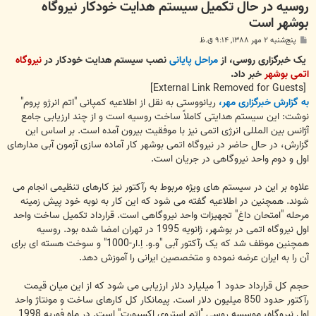
روسیه در حال تکمیل سیستم هدایت خودکار نیروگاه
بوشهر است
پ
پنج‌شنبه ۲ مهر ۱۳۸۸, ۹:۱۴ ق.ظ
س
ت
یک خبرگزاری روسی، از
مراحل پایانی
نصب سیستم هدایت خودکار در
نیروگاه
اتمی بوشهر
خبر داد.
[External Link Removed for Guests]
به گزارش خبرگزاری مهر،
ریانووستی به نقل از اطلاعیه کمپانی "اتم انرژو پروم"
نوشت: این سیستم هدایتی کاملاً ساخت روسیه است و از چند ارزیابی جامع
آژانس بین المللی انرژی اتمی نیز با موفقیت بیرون آمده است.
بر اساس این
گزارش، در حال حاضر در نیروگاه اتمی بوشهر کار آماده سازی آزمون آبی مدارهای
اول و دوم واحد نیروگاهی در جریان است.
علاوه بر این در سیستم های ویژه مربوط به رآکتور نیز کارهای تنظیمی انجام می
شوند. همچنین در اطلاعیه گفته می شود که این کار به نوبه خود پیش زمینه
مرحله "امتحان داغ" تجهیزات واحد نیروگاهی است.
قرارداد تکمیل ساخت واحد
اول نیروگاه اتمی در بوشهر، ژانویه 1995 در تهران امضا شده بود. روسیه
همچنین موظف شد که یک رآکتور آبی "و.و. اِ.ار-1000" و سوخت هسته ای برای
آن را به ایران عرضه نموده و متخصصین ایرانی را آموزش دهد.
حجم کل قرارداد حدود 1 میلیارد دلار ارزیابی می شود که از این میان قیمت
رآکتور حدود 850 میلیون دلار است. پیمانکار کل کارهای ساخت و مونتاژ واحد
اول نیروگاه، موسسه روسی "اتم استروی اکسپورت" است. در ماه فوریه 1998