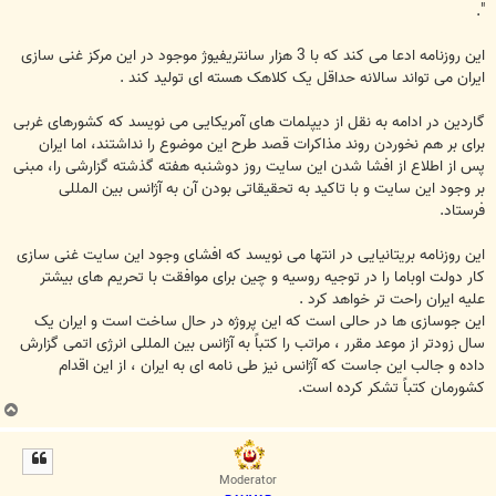
".
این روزنامه ادعا می کند که با 3 هزار سانتریفیوژ موجود در این مرکز غنی سازی
ایران می تواند سالانه حداقل یک کلاهک هسته ای تولید کند .
گاردین در ادامه به نقل از دیپلمات های آمریکایی می نویسد که کشور‌های غربی
برای بر هم نخوردن روند مذاکرات قصد طرح این موضوع را نداشتند، اما ایران
پس از اطلاع از افشا شدن این سایت روز دوشنبه هفته گذشته گزارشی را، مبنی
بر وجود این سایت و با تاکید به تحقیقاتی‌ بودن آن به آژانس بین المللی
فرستاد.
این روزنامه بریتانیایی در انتها می نویسد که افشای وجود این سایت غنی سازی
کار دولت اوباما را در توجیه روسیه و چین برای موافقت با تحریم های بیشتر
علیه ایران راحت تر خواهد کرد .
این جوسازی ها در حالی است که این پروژه در حال ساخت است و ایران یک
سال زودتر از موعد مقرر ، مراتب را کتباً به آژانس بین المللی انرژی اتمی گزارش
داده و جالب این جاست که آژانس نیز طی نامه ای به ایران ، از این اقدام
کشورمان کتباً تشکر کرده است.
ب
ا
ل
ا
Moderator