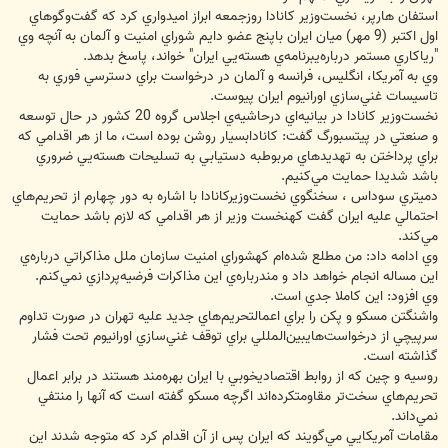
استفان هارپر، نخست‌وزير كانادا روزجمعه ابراز اميدواري كرد كه گفت‌وگوهاي
اول اكتبر (9 مهر) ميان ايران باپنج عضو دايم شوراي امنيت و آلمان به آنچه وي
"رياكاري مستمر درباره‌يبرنامه‌ي هسته‌يي ايران" خواند، پاسخ بدهد.
وي به آمريكا، انگليس، ‌فرانسه و آلمان در درخواست براي دسترسي فوري به
تاسيسات غني‌سازي اورانيوم ايران پيوست.
نخست‌وزير كانادا در بيانيه‌اي درحاشيه‌ي اجلاس گروه 20 كشور در حال توسعه
و صنعتي در پيتسبورگ گفت: كانادابسيار روشن بوده است، ما از هر اقدامي كه
براي پرداختن به تهديدهاي مربوطبه دستيابي به تسليحات هسته‌يي ضروري
باشد شديدا حمايت مي‌كنيم.
دميتري سوداس ، سخنگوي نخست‌وزيركانادا با اشاره به دور چهارم از تحريم‌هاي
احتمالي عليه ايران گفت كهنخست وزير از هر اقدامي كه لازم باشد حمايت
مي‌كند.
وي ادامه داد: من مطلع شده‌ام كهشوراي امنيت سازمان ملل مذاكراتي درباره‌ي
اين مساله انجام خواهد داد و مندرباره‌ي اين مذاكرات فرضيه‌پردازي نمي‌كنم.
وي افزود: اين كاملا جدي است.
واشنگتن مسكو و پكن را براي اعمالتحريم‌هاي جديد عليه تهران در صورت تداوم
سرپيچي از درخواست‌هايبين‌المللي براي توقف غني‌سازي اورانيوم تحت فشار
گذاشته است.
روسيه و چين كه از روابط اقتصاديخوبي با ايران بهره‌مند هستند در برابر اعمال
تحريم‌هاي سخت‌تر مقاومتكرده‌اند اگرچه مسكو گفته است كه آنها را منتفي
نمي‌داند.
مقامات آمريكايي مي‌گويند كه ايران پس از آن اقدام كرد كه متوجه شدند اين