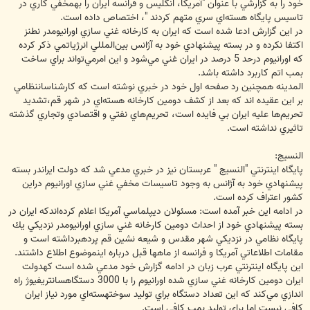
خود را به گزارشي با عنوان "آمريكا، انگليس و فرانسه ايران را بهمخفي كاري در
تاسيس پايگاه هسته‌اي سري متهم كردند "، اختصاص داده است.
در اين گزارش ادعا شده است كه ايران به كارخانه غني سازي اورانيومدر نطنز
اكتفا نكرده و در بسته پيشنهادي خود به آژانس بين‌المللي انرژياتمي ذكر كرده
كه اورانيوم درحد 5 درصد در ايران غني مي‌شود و اين امرمي‌تواند براي ساخت
بمب اتم كاربرد داشته باشد.
المدينه همچنين رد صفحه اول خود در خبري نوشته است كه كارشناساننظامي
بر اين عقيده اند كه بعد از كشف دومين كارخانه هسته‌اي در شهر قم،تشديد
تحريم‌ها عليه ايران بي فايده است، تحريم‌هاي نفتي و اقتصادي وتجاري گذشته
تاثيري نداشته است.
النسيج:
پايگاه اينترنتي "النسيج " عربستان نيز در خبري مدعي شد كه دولت ايراندر بسته
پيشنهادي خود به آژانس به وجود تاسيسات مخفي غني سازي اورانيوم دراين
كشور اعتراف كرده است.
در ادامه اين خبر آمده است: مسئولان ديپلماسي آمريكا اعلام كرده‌اندكه ايران در
بسته پيشنهادي خود از احداث دومين كارخانه غني سازي اورانيومدر نزديكي يك
پايگاه نظامي در نزديكي شهر مقدس و شيعه نشين قم پردهبرداشته است و
مقامات اطلاعاتي آمريكا و فرانسه از ماهها قبل درباره اينموضوع اطلاع داشتند.
اين پايگاه اينترنتي عرب زبان در ادامه گزارش خود مدعي شده است كهدولت
ايران دومين كارخانه غني سازي شده اورانيوم را با 3000 دستگاهسانتريفيوژ راه
اندازي مي‌كند كه اين تعداد دستگاه براي توليد سوختهسته‌اي مورد نياز ايران
كافي نيست اما براي توليد بمب كافي است.