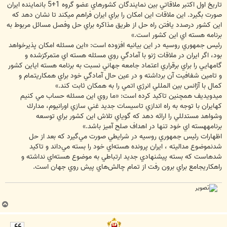
تاريخ اول اكتبر ملاقاتي بين نمايندگان كشورهاي عضو گروه 1+5 بانماينده ايران
صورت بگيرد. اين ملاقات اين امكان را براي ايران فراهم ميكند تا نشان دهد كه
اين كشور درصدد يافتن راه حل از طريق مذاكره براي حل وفصل مسائل مربوط به
برنامه هسته اي اين كشور است.»
رئيس جمهوري روسيه در اين بيانيه افزوده است: «اين مسئله امكان پذيرخواهد
بود، اگر ايران در ملاقات ژنو با آمادگي روي مسئله هسته اي متمركزشده و
گامهايي را براي برقراري اعتماد جامعه جهاني نسبت به برنامه هسته اياين كشور
و تامين شفافيت آن برداشته و در عين حال آمادگي خود براي همكاريتمام و
كمال با آژانس بين المللي انرژي اتمي را به همكان ثابت كند.»
ميدويديف همچنين تاكيد كرده است: «ما روي اين مسئله حساب مي كنيم
كهايران با توجه به راه اندازي تاسيسات جديد غني سازي اورانيوم، مدارك
وشواهد مستدللي را ارائه دهد كه گوياي تلاش اين كشور براي توسعه
برنامههسته اي خود تنها در اهداف صلح آميز باشد.»
اظهارات رئيس جمهوري روسيه در شرايطي صورت مي‌گيرد كه بعد از حل
شدنموضوع مداليته ، ايران پرونده هسته‌اي خود را بسته مي‌داند و تاكيد
شدهاست كه بسته پيشنهادي جديد ارتباطي به موضوع هسته‌اي نداشته و
راهكاريجامع براي برون رفت از تمام چالش‌هاي پيش روي جهان است.
ب
ا
ل