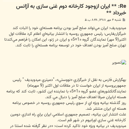
Re: ** ایران ازوجود کارخانه دوم غنی سازی به آژانس
خبرداد **
پ
شنبه ۴ مهر ۱۳۸۸, ۸:۴۸ ب.ظ
س
ت
ميدويديف: ايران مي‌تواند صلح آميز بودن برنامه هسته‌اي خود را اثبات كند
خبرگزاريفارس: رئيس جمهوري روسيه با انتشار بيانيه‌اي اعلام كرد ملاقات اول
اكتبر(9 مهر) نمايندگان گروه «1+5» و ايران در ژنو، اين امكان را فراهم مي‌كندتا
تهران صلح آميز بودن اهداف خود در توسعه برنامه هسته‌اي را ثابت كند.
بهگزارش فارس به نقل از خبرگزاري «نووستي»، "دميتري ميدويديف " رئيس
جمهوريروسيه از ايران خواست تا در ملاقات اول اكتبر (9 مهرماه)
نمايندگانكشورهاي عضو گروه «1+5» با نماينده اين كشور، ثابت كند كه برنامه
هسته ايايران صرفا اهداف صلح آميز را دنبال مي كند.
روز گذشته بيانيه ويژه اي از سوي رئيس جمهوري روسيه در خصوص برنامه
هسته اي ايران منتشر شد.
علت انتشار اين بيانيه، تصميم جمهوري اسلامي ايران براي راه اندازي دومين
كارخانه غني سازي اورانيوم در شهر قم است.
ميدويديف در بيانيه ويژه خود تاكيد كرده است: «در نظر گرفته شده استتا در