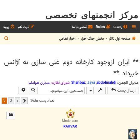
مرکز انجمنهای تخصصی
راهنما
Rules
تماس با ما
ثبت نام
ورود
ج
صفحه اول تالار
بخش جنگ افزار
اخبار نظامي
س
ت
** ایران ازوجود کارخانه دوم غنی سازی به آژانس
ج
خبرداد **
و
مدیران انجمن:
abdolmahdi
,
Java
,
Shahbaz
,
شوراي نظارت
,
مديران هوافضا
جستجو
جستجوی پیش
ارسال پست
3
تعداد پست ها:36
2
1
قبلی
Moderator
RAHVAR