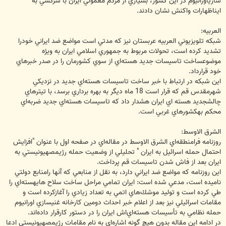
سازياورانيوم در اين كشور، بسياري از مردم معمولي ايران با سركشي به
ايناظهارات واكنش نشان دادند.
العربيه:
شبكه تلويزيوني العربيه عربستان نيز كه مدتي است مواضع ضد ايراني خودرا
تشديد كرده است، تحولات مربوط به جمهوري اسلامي ايران به ويژه
موضوعساخت تاسيسات جديد هسته‌اي از سوي كشورمان را در صدر خبرهاي
خود قرارداد.
اين شبكه در ارتباط با خبر ساخت تاسيسات هسته‌اي جديد در نزديكي
شهرمقدس قم كه قرار است 18 ماه ديگر به بهره برداري برسد، با تيترهاي
چالشجديد هسته اي ايران هشدار داد كه تاسيسات هسته‌اي جديد ضربه‌اي
محكم بهكشورهاي غربي است.
الشرق الاوسط:
روزنامه فرامنطقه‌اي الشرق الاوسط در مقاله‌اي در صفحه اول با عنوان "افزايش
احتمال حمله اسرائيل به ايران " تحليلي از وضعيت حمله رژيمصهيونيستي به
ايران بعد از فاش شدن تاسيسات قم پرداخت.
اين روزنامه كه مواضع ضد ايراني دارد، به نقل از منابعي كه آنها رامنابع دولتي
ناميده است، مدعي شده است: ايران تمامي مراحل ساخت سلاح هايهسته‌اي را
طي كرده است و توليد موشك‌هاي اتمي به تعداد زيادي را آغازكرده است و
مقامات اسرائيلي نيز بعد از اعلام خبر احداث دومين كارخانه غنيسازي اورانيوم
حمله نظامي به تأسيسات هسته‌اي‌اش ايران را در دستور كارقرار داده‌اند.
در ادامه اين مقاله بدون هيچ گونه اشاره‌اي به نام مقامات رژيمصهيونيستي ادعا