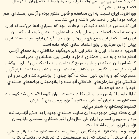
كشور عضو"ان پي تي " مي‌تواند طرح‌هاي خود را بعد از تكميل آن يا در حال
تكميلبودنش اعلام كند.
وي افزود: ايران نسبت به اين معاهده و قانون ملتزم بوده و آژانس [هسته‌اي] هم
برنامه دوم ايران را تحت نظر داشته و مي شناسد.
اين كارشناس در ادامه تاكيد كرد: برخلاف آنچه كه بسياري ادعا مي‌كنندكه ايران
نتوانسته است اعتماد بين‌المللي را در برنامه‌هاي هسته‌اي خودجلب كند اين
ايران است كه از اين وضع رنج مي‌برد و ايران خود قرباني اينوضعيت است؛ ايران
پيش از اين هركاري را براي اعتماد سازي انجام داده است.
الجزيره ادامه داد: ايران با اعلام اين خبر هيچگونه مخالفتي بابرنامه‌هاي آژانس
انجام نداده و به دنبال همكاري كامل با آژانس بين‌الملليانرژي اتمي است.
كارشناس اين شبكه در پايان تصريح كرد: لحن و ادبيات كنوني رؤساي سهكشور
آمريكا، فرانسه و انگليس در واكنش به اعلام اين خبر نشان دهندهدستپاچگي و
عصبانيت آنها و به اين دليل است كه آنها چيزي از ايراننمي‌دانند و اين در واقع
شكستي براي سازمان‌هاي اطلاعاتي آنهاست و ايرانهمچنان برنامه‌هاي هسته‌اي
خود را ادامه خواهد داد.
"باراك اوباما " رئيس جمهور آمريكا در نشست سران گروه 20مدعي شد كهسايت
هسته‌اي جديد ايران "چالشي مستقيم " براي پيمان منع گسترش
تسليحاتهسته‌اي به شمار مي‌آيد.
ايران هفته پيش موجوديت اين سايت هسته‌اي جديد را به اطلاع آژانسرسانده
بود و جمهوري اسلامي ايران طي سال‌هاي اخير همكاري مستمري بابازرسان
آژانس انرژي اتمي داشته است.
اوباما و مقامات فرانسه و انگليس در حالي سايت هسته‌اي جديد ايرانرا چالشي
براي "ان‌پي‌تي " دانستند كه رژيم صهيونيستي كه نزديك‌ترين متحدآمريكا در