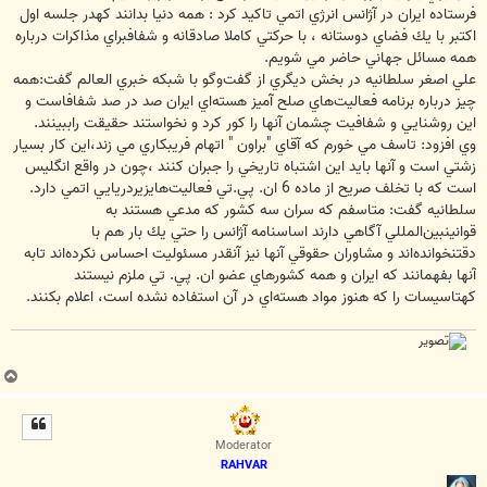
فرستاده ايران در آژانس انرژي اتمي تاكيد كرد : همه دنيا بدانند كهدر جلسه اول
اكتبر با يك فضاي دوستانه ، با حركتي كاملا صادقانه و شفافبراي مذاكرات درباره
همه مسائل جهاني حاضر مي شويم.
علي اصغر سلطانيه در بخش ديگري از گفت‌وگو با شبكه خبري العالم گفت:همه
چيز درباره برنامه فعاليت‌هاي صلح آميز هسته‌اي ايران صد در صد شفافاست و
اين روشنايي و شفافيت چشمان آنها را كور كرد و نخواستند حقيقت راببينند.
وي افزود: تاسف مي خورم كه آقاي "براون " اتهام فريبكاري مي زند،اين كار بسيار
زشتي است و آنها بايد اين اشتباه تاريخي را جبران كنند ،چون در واقع انگليس
است كه با تخلف صريح از ماده 6 ان. پي.تي فعاليت‌هايزيردريايي اتمي دارد.
سلطانيه گفت: متاسفم كه سران سه كشور كه مدعي هستند به
قوانينبين‌المللي آگاهي دارند اساسنامه آژانس را حتي يك بار هم با
دقتنخوانده‌اند و مشاوران حقوقي آنها نيز آنقدر مسئوليت احساس نكرده‌اند تابه
آنها بفهمانند كه ايران و همه كشورهاي عضو ان. پي. تي ملزم نيستند
كهتاسيسات را كه هنوز مواد هسته‌اي در آن استفاده نشده است، اعلام بكنند.
ب
ا
ل
ا
Moderator
RAHVAR