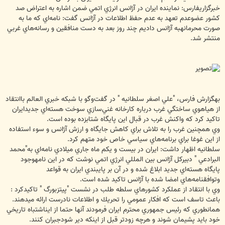
خبرگزاريفارس: نماينده ايران در آژانس انرژي اتمي ضمن اشاره به اعتراض صد
كشور عضوعدم تعهد به عدم حفظ اطلاعات در آژانس گفت: نامه‌اي كه ما به
صورت محرمانهبه آژانس داديم چند روز بعد به دست منافقين و رسانه‌هاي غربي
منتشر شد.
بهگزارش فارس، "علي اصغر سلطانيه " در گفت‌وگو با شبكه خبري العالم باانتقاد
از هياهوي ساختگي غرب درباره كارخانه غني‌سازي سوخت هسته‌اي جديدايران
تاكيد كرد كه واكنش غرب در قبال اين پايگاه شتابزده بوده است.
وي همچنين غرب را به تلاش براي كاهش جايگاه و ارزش آژانس و سوء استفاده
از اين غوغا براي برنامه‌هاي سياسي خاص خود متهم كرد.
سلطانيه اظهار داشت: ايران در بيست و يكم ماه جاري ميلادي نامه‌اي به"محمد
البرادعي " دبيركل آژانس بين المللي انرژي اتمي نوشت كه در اين نامهوجود
پايگاه هسته‌اي جديد ابلاغ شده و در آن بر پايبندي ايران به قواعد
وتوافقنامه‌هاي امضا شده با آژانس تاكيد شده است.
وي با انتقاد از عملكرد كشورهاي سلطه طلب در نشست "پيتزبورگ " تاكيدكرد :
باعث تاسف است كه افكار عمومي را تحريك و اطلاعات نادرست ارائه ميدهند.
همانطوري كه رئيس جمهوري محترم ايران فرمودند آنها حتما از ايناشتباه تاريخي
خود بايد پشيمان شوند و هرچه زودتر قبل از اينكه دير شودجبران كنند.