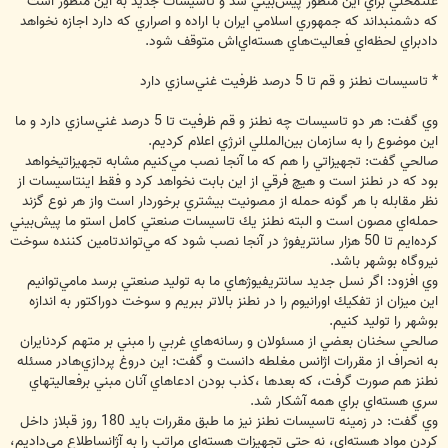
علتمحلي براي اين منظور پيش‌بيني شد و تاسيسات جديد به اين منظور است
كه دشمنبداند كه جمهوري اسلامي ايران با اراده و اصراري كه دارد اجازه نخواهد
دادبراي لحظه‌اي فعاليت‌هاي هسته‌اي‌اش متوقف شود.
* تاسيسات نطنز و قم تا 5 درصد ظرفيت غني‌سازي دارد
وي گفت: هر دو تاسيسات چه نطنز و قم ظرفيت تا 5 درصد غني‌سازي دارد و ما
اين موضوع را به سازمان بين‌المللي انرژي اعلام كرديم.
صالحي گفت: تجهيزاتي را هم كه ما آنجا نصب مي‌كنيم مشابه تجهيزاتيخواهد
بود كه در نطنز است و هيچ فرقي از اين بابت نخواهد كرد و فقط اينتاسيسات از
نظر مقابله با هر گونه حمله از مصونيت بيشتري برخوردار است واز هر نوع گزند
حمله‌اي مصون است و البته نطنز يك تاسيسات صنعتي كامل استو ما پيش‌بيني
كرده‌ايم تا 50 هزار سانتريفوژ در آنجا نصب شود كه مي‌تواندتامين كننده سوخت
نيروگاه بوشهر باشد.
وي افزود: اگر نسل جديد سانتريفيوژهاي ما به توليد صنعتي برسد مامي‌توانيم
اين ميزان از تفكيك اورانيوم را در نطنز بالاتر ببريم و سوخت دوراكتور به اندازه
بوشهر را توليد كنيم.
صالحي سخنان بعضي از مسئولان و رسانه‌هاي غربي را مبني بر متهم كردنايران
به انحراف از مقررات اژانس مغلطه دانست و گفت: اين دروغ پردازي‌هادر مسئله
نطنز هم صورت گرفت، كه بعدها ،كذب بودن ادعاهاي آنان مبني برفعاليتهاي
سري هسته‌اي براي همه آشكار شد.
وي گفت: در زمينه تاسيسات نطنز نيز ما طبق مقررات بايد 180 روز قبلاز داخل
كردن مواد هسته‌اي، نه حتي تجهيزات هسته‌اي مراتب را به آژانساطلاع مي‌داديم،