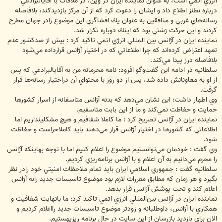
انرژي اتمي است، به عنوان نماينده ايران در وين، در ملاقات با آقايالبرادعي
درباره نطنز اطلاع داد و ايشان را دعوت كرد كه از آن مركز بازديدكند، بلافاصله
رسانه‌هاي غربي و منافقين به عنوان يك افشاگري اين موضوع رادر جهان مطرح
كردند و اين حركت زشتي بود كه اينك دوباره تكرار شد.
نماينده ايران در آژانس بين المللي انرژي اتمي تاكيد كرد : بيش از صدكشور عدم
تعهد اعتراض كرده‌اند كه چرا اطلاعاتي كه در اختيار آژانس قرارداده مي‌شود
بلافاصله درز پيدا مي‌كند.
سلطانيه در ادامه اين گفت‌وگو افزود: نامه محرمانه من به آقايالبرادعي كه پس
از او به معاونانش داده شد، پس از دو روز با محتواي آن دراختيار رسانه‌ها قرار
گرفت.
وي اظهار داشت: اين نشان مي‌دهد كه بدنه آژانس متاسفانه از اسرار كشورها
حمايت و حفاظت نمي‌كند و ما از اين بابت متاسفيم.
نماينده ايران در آژانس تصريح كرد : ما كاملا شفافيم و هيچ مشكلينداريم اما
اطلاعاتي كه كشورها در اختيار آژانس قرار مي‌دهند بايد كاملاحراست و حفاظت
شود.
وي گفت : خودمان مي‌توانستيم موضوع را اعلام كنيم اما با توجه بهاينكه آژانس
را محرم مي‌دانيم به آن اعلام و با آژانس برنامه‌ريزي كرديم.
سلطانيه گفت : جمهوري اسلامي ايران بايد تمام ملاحظات امنيتي خود رادر نظر
بگيرد و هر زمان كه مطابق مقررات لازم بود موضوع تاسيسات جديد رابه آژانس
اعلام كند و تحت پوشش آژانس قرار بدهد.
نماينده ايران در آژانس بين‌المللي انرژي اتمي تاكيد كرد: ما بانهايت شفافيت و
همكاري با آژانس، داوطلبانه و زودتر موضوع تاسيسات جديد رااعلام كرديم و
الان براي بازديد بازرسان از اين سايت در حال برنامه ريزيهستيم.