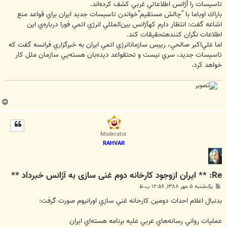
تاسيسات را آژانس اطلاعاتي غربي كشف كرده‌اند.
باراك اوباما با "چالش مستقيم"خواندن تاسيسات جديد ايران براي قواعد منع
اشاعه گفت: انتظار دارم كهآژانس بين‌المللي انرژي اتمي فورا درباره‌ي اين
اطلاعات نگران كنندهتحقيقات كند.
اما علي‌اكبر صالحي، رييس سازمانانرژي اتمي ايران به خبرگزاري فرانسه گفت كه
تاسيسات جديد، سري نيست و تحتقواعد ديده‌بان هسته‌يي سازمان ملل كار
خواهد كرد.
ب
ا
ل
ا
Moderator
RAHVAR
Re: ** ایران ازوجود کارخانه دوم غنی سازی به آژانس خبرداد **
پ
یک‌شنبه ۵ مهر ۱۳۸۸, ۱۲:۵۶ ب.ظ
س
ت
بدنبال اعلام احداث دومين كارخانه غني سازي اورانيوم صورت گرفت:
عمليات رواني رسانه‌هاي عربي عليه برنامه هسته‌اي ايران