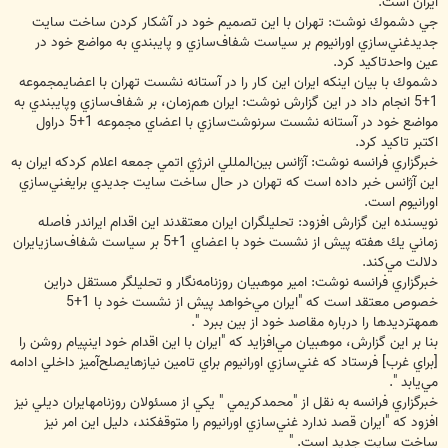
ايران است.
جي دشموك نوشت: تهران با اين تصميم خود در آشكار كردن ساخت سايت
جديدغني‌سازي اورانيوم بر سياست شفاف‌سازي و پايبندي به مواضع خود در
عين واحدتاكيد كرد.
دشموك با بيان اينكه ايران اين كار را در آستانه نشست تهران با اعضايمجموعه
1+5 انجام داد در اين گزارش نوشت: ايران هم‌زمان، بر شفاف‌سازي وپايبندي به
مواضع خود در آستانه نشست سرنوشت‌سازي با اعضاي مجموعه 1+5 دراول
اكتبر تاكيد كرد.
خبرگزاري فرانسه نوشت: آژانس بين‌المللي انرژي اتمي جمعه اعلام كردكه ايران به
اين آژانس خبر داده است كه تهران در حال ساخت سايت جديدي برايغني‌سازي
اورانيوم است.
نويسنده اين گزارش افزود: تحليلگران ايران معتقدند اين اقدام ايراندر فاصله
زماني يك هفته پيش از نشست خود با اعضاي 1+5 بر سياست شفاف‌سازيايران
دلالت مي‌كند.
خبرگزاري فرانسه نوشت: امير موهبيان روزنامه‌نگار و تحليلگر مستقل دراين
خصوص معتقد است كه "ايران مي‌خواهد پيش از نشست خود با 1+5
همهترديدها را درباره مقاصد خود از بين ببرد ".
بنا بر اين گزارش، موهبيان مي‌افزايد كه "ايران با اين اقدام خود اينپيام روشن را
[براي غرب] فرستاد كه غني‌سازي اورانيوم براي تامين نيازهايصلح‌آميز داخلي ادامه
مي‌يابد ".
خبرگزاري فرانسه به نقل از "محمدكريمي " يكي از مسئولان روزنامهايران ديلي نيز
افزود كه "ايران قصد ندارد غني‌سازي اورانيوم را متوقفكند، دليل اين امر نيز
ساخت سايت جديد است. "