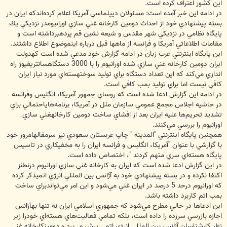
اين كشور اعتراف كرده است.
در ادامه اين خبر آمده است: مسئولان ديپلماسي آمريكا اعلام كرده‌اندكه ايران در
بسته پيشنهادي خود از احداث دومين كارخانه غني سازي اورانيومدر نزديكي يك
پايگاه نظامي در نزديكي شهر مقدس و شيعه نشين قم پردهبرداشته است و
مقامات اطلاعاتي آمريكا و فرانسه از ماهها قبل درباره اينموضوع اطلاع داشتند.
اين پايگاه اينترنتي عرب زبان در ادامه گزارش خود مدعي شده است كهدولت
ايران دومين كارخانه غني سازي شده اورانيوم را با 3000 دستگاهسانتريفيوژ راه
اندازي مي‌كند كه اين تعداد دستگاه براي توليد سوختهسته‌اي مورد نياز ايران
كافي نيست اما براي توليد بمب كافي است.
در ادامه اين گزارش ادعا شده است كه روساي جمهور آمريكا، انگليس وفرانسه
در حاشيه اجلاس مجمع عمومي سازمان ملل در آمريكا، برنامه‌هاياحتمالي براي
تشديد تحريم‌ها عليه ايران بعد از افشاي ساخت دومين كارخانهغني سازي
اورانيوم را بررسي مي‌كنند.
همچنين پايگاه اينترنتي "المدينه " چاپ عربستان سعودي نيز سرمقالهامروز خود
با گزارشي با عنوان "آمريكا، انگليس و فرانسه ايران را به مخفيكاري در تاسيس
پايگاه هسته‌اي سري متهم كردند "، اختصاص داده است.
در اين گزارش ادعا شده است كه ايران به كارخانه غني سازي اورانيوم درنطنز
اكتفا نكرده و در بسته پيشنهادي خود به آژانس بين المللي انرژي اتميذكر كرده
كه اورانيوم درحد 5 درصد در ايران غني مي‌شود و اين امر مي‌تواندبراي ساخت
بمب اتم كاربرد داشته باشد.
اين ادعاها در حالي مطرح مي‌شود كه جمهوري اسلامي ايران نه تنها بهآژانس
اجازه بازرسي سرزده را داده است، بلكه تمامي فعاليت‌هاي هسته‌اي خودرا زير
نظر كارشناسان آژانس بين المللي انرژي اتمي پيش مي‌برد و دومينكارخانه غني