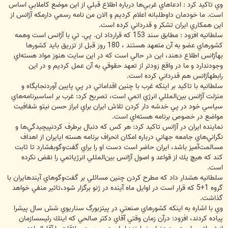
وي تاكيد كرد : ادعاهاي غربي‌ها درباره اطلاع قبلي از اين موضع كاملابي اساس
است. ما خودمان داوطلبانه اعلام كرديم و الان من نامه رسمي دارمكه آژانس از
اين همكاري ايران تشكر و قدرداني كرده است.
سلطانيه افزود : مطابق سند 153 كه قرارداد ان. پي. تي با آژانس است وهمه
كشورهاي عضو به آن متعهد هستند ، 180 روز قبل از تزريق بايد كشورها
بهآژانس اطلاع دهند، اين در حالي است كه در اين سايت هنوز مواد هسته‌اي
وجودندارد و ما در واقع زودتر از تعهد حقوقي به آن عمل كرديم و در اين
رابطهآژانس هم قدرداني كرده است.
سلطانيه با تاكيد بر اينكه غرب با چنين اقداماتي در پي پايين آوردنجايگاه و
منزلت آژانس بين‌المللي انرژي اتمي است، تصريح كرد: غرب بر اساسبرنامه‌هاي
سياسي خود در پي خدشه دار كردن تلاش ايران براي ابراز حسن نيتو شفافيت
مواضع در خصوص برنامه هسته‌اي است.
نماينده ايران در آژانس تاكيد كرد: هر كس كه دنبال برطرف كردنپيچيدگي‌ها و
نگراني‌هاي جامعه جهاني درباره امكان انحراف برنامه هسته ايايران از اهداف
مسالمت‌آميز باشد، ايران حاضر است دست او را براي گفت‌وگوبفشارد تا ثابت
كند كه هيچ‌ يك از قواعد و اصول آژانس بين‌المللي انرژياتمي را نقض نكرده
است.
سلطانيه هشدار داد كه مطرح كردن چنين مسائلي بر گفت‌وگوهاي آيندهايران با
گروه 1+5 كه قرار است در اوايل ماه آينده در ژنو برگزار شود،تاثير منفي خواهد
گذاشت.
وي با اشاره به اينكه كشورهاي صنعتي در پيتزبورگ سناريوي شش سال پيشرا
پياده كردند، افزود: درآن زمان وقتي آقاي دكتر صالحي كه اينك رئيسسازمان