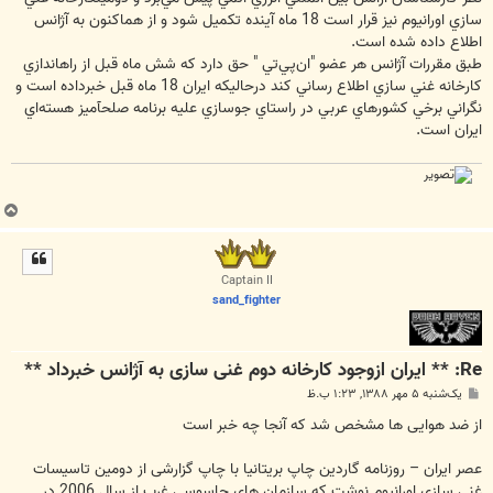
سازي اورانيوم نيز قرار است 18 ماه آينده تكميل شود و از هماكنون به آژانس
اطلاع داده شده است.
طبق مقررات آژانس هر عضو "ان‌پي‌تي " حق دارد كه شش ماه قبل از راهاندازي
كارخانه غني سازي اطلاع رساني كند درحاليكه ايران 18 ماه قبل خبرداده است و
نگراني برخي كشورهاي عربي در راستاي جوسازي عليه برنامه صلحآميز هسته‌اي
ايران است.
ب
ا
ل
ا
Captain II
sand_fighter
Re: ** ایران ازوجود کارخانه دوم غنی سازی به آژانس خبرداد **
پ
یک‌شنبه ۵ مهر ۱۳۸۸, ۱:۲۳ ب.ظ
س
ت
از ضد هوایی ها مشخص شد که آنجا چه خبر است
عصر ایران – روزنامه گاردین چاپ بریتانیا با چاپ گزارشی از دومین تاسیسات
غنی سازی اورانیوم نوشت که سازمان های جاسوسی غرب از سال 2006 در