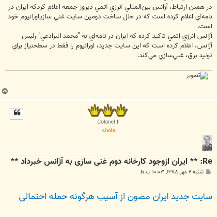
در همين ارتباط، آژانس بين‌المللي انرژي اتمي ديروز جمعه اعلام كردكه ايران در
نامه‌اي اعلام كرده است كه در حال ساخت دومين سايت غني سازياورانيوم خود
است.
آژانس انرژي اتمي تاكيد كرده كه ايران در نامه‌اي به "محمد البرادعي" رئيس
آژانس، اعلام كرده است كه اين سايت جديد، اورانيوم را فقط در سطحنياز براي
توليد برق، غني‌سازي مي‌كند.
ب
ا
ل
ا
Colonel II
shola
Re: ** ایران ازوجود کارخانه دوم غنی سازی به آژانس خبرداد **
پ
شنبه ۴ مهر ۱۳۸۸, ۱۰:۰۳ ب.ظ
س
ت
سایت جدید ایران مصون از آسیب هرگونه حمله احتمالی