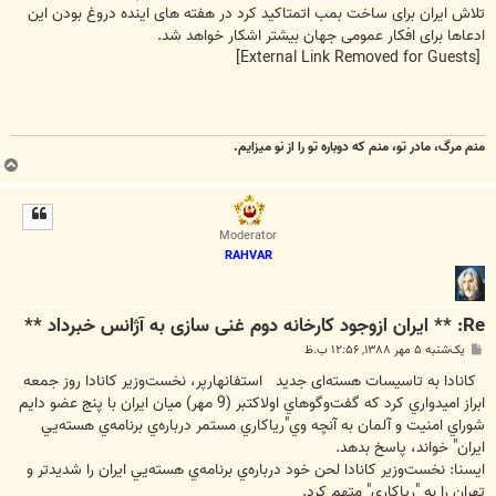
تلاش ایران برای ساخت بمب اتمتاکید کرد در هفته های اینده دروغ بودن این
ادعاها برای افکار عمومی جهان بیشتر اشکار خواهد شد.
[External Link Removed for Guests]
منم مرگ، مادر تو، منم که دوباره تو را از نو میزایم.
ب
ا
ل
ا
Moderator
RAHVAR
Re: ** ایران ازوجود کارخانه دوم غنی سازی به آژانس خبرداد **
پ
یک‌شنبه ۵ مهر ۱۳۸۸, ۱۲:۵۶ ب.ظ
س
ت
كانادا به تاسيسات هسته‌ای جديد استفانهارپر، نخست‌وزير كانادا روز جمعه
ابراز اميدواري كرد كه گفت‌وگوهاي اولاكتبر (9 مهر) ميان ايران با پنج عضو دايم
شوراي امنيت و آلمان به آنچه وي"رياكاري مستمر درباره‌ي برنامه‌ي هسته‌يي
ايران" خواند، پاسخ بدهد.
ایسنا: نخست‌وزير كانادا لحن خود درباره‌ي برنامه‌ي هسته‌يي ايران را شديدتر و
تهران را به "رياكاري" متهم كرد.