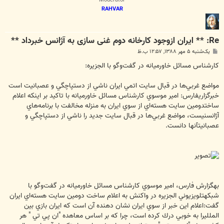
Moderator
RAHVAR
Re: ** ایران ازوجود کارخانه دوم غنی سازی به آژانس خبرداد **
پ
یک‌شنبه ۵ مهر ۱۳۸۸, ۱۲:۵۷ ب.ظ
س
ت
كارشناس مسائل خاورميانه در گفت‌وگو با الجزيره:
مواضع غربي‌ها در قبال سايت اتمي ايران ناشي از دستپاچگي و عصبانيت است
خبرگزاريفارس: امير موسوي كارشناس مسائل خاورميانه با تاكيد بر اينكه اعلام
ساختدومين سايت هسته‌اي از سوي ايران به منزله مخالفت با برنامه‌هاي
آژانسنيست، مواضع غربي‌ها در قبال سايت جديد را ناشي از دستپاچگي و
عصبانيتآنها دانست.
بهگزارش فارس، امير موسوي كارشناس مسائل خاورميانه در گفت‌وگو با
شبكهتلويزيوني الجزيره در واكنش به اعلام ساخت دومين سايت هسته‌اي ايران
گفت:اعلام اين خبر از سوي ايران نشان دهنده آن است كه ايران بازي بين
الملليرا به خوبي درك كرده است، چرا كه بر اساس معاهده "ان پي تي " هر