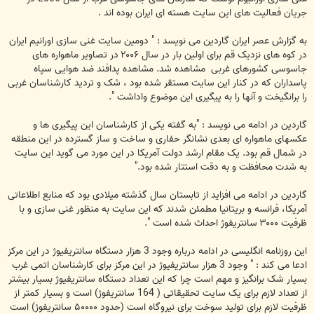
جریان فعالیت های این سایت هسته ای ایران بوده اند .
به گزارش عصر ایران گاردین می نویسد : " دومین سایت غنی سازی اورانیم ایران
در کوه های نزدیک قم برای اولین بار در سال ۲۰۰۶ در تصاویر ماهواره های
جاسوسی کشورهای غربی ‌ مشاهده شد. مشاهده پدافند ضد هوایی سپاه
پاسداران که در کنار این سایت مستقر شده بود ، شک و تردید کارشناسان غربی
را برانگیخت و آنها را به پیگیری این موضوع واداشت ".
گاردین در ادامه می نویسد : "به گفته یکی از کارشناسان این پیگیری ها و
عکسهای ماهواره ای‌ بعدی نشانگر حفاری و ساخت و‌ ساز گسترده در این منطقه
در شمال قم بود. یک مقام ارشد دولت آمریکا در این مورد می گوید این سایت
به شدت محافظت و به دقت استتار شده بود."
گاردین در ادامه می افزاید از تابستان سال گذشته میلادی بود که منابع اطلاعاتی
آمریکا، فرانسه و بریتانیا مطمئن شدند که این سایت به منظور غنی سازی و با
ظرفیت ۳۰۰۰ سانتریفوژ احداث شده است ".
این روزنامه انگلیسی در ادامه درباره وجود 3 هزار دستگاه سانتریفیوژ در این مرکز
ادعا می کند : " وجود 3 هزار سانتریفیوژ در این مرکز برای کارشناسان اتمی غرب
بسیار شک برانگیز و مهم است چرا که این تعداد دستگاه سانتریفیوژ بسیار بیشتر
از تعداد لازم برای یک سایت تحقیقاتی‌ ( 164 سانتریفوژ) است و بسیار کمتر از
ظرفیت لازم برای تولید سوخت برای نیروگاه است (حدود ۵۰۰۰۰ سانتریفوژ) است