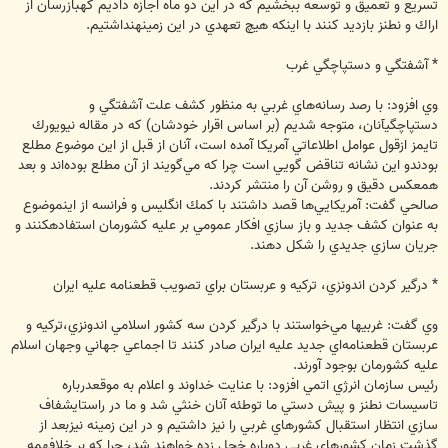
تسريع و تعميق و توسعه ببخشيم كه در اين دو ماه اجازه داديم كهبازرسان از
اراك و نطنز بازديد كنند با اينكه هيچ تعهدي در اين زمينهنداشتيم.
* آشفتگي و دستپاچگي غرب
وي افزود: با رصد رسانه‌هاي غربي به منظور كشف علت آشفتگي و
دستپاچگيآنان، متوجه شديم (بر اساس اقرار خودشان) كه در مقاله نيويورك
تايمز ازقول عوامل اطلاعاتي آمريكا آمده است، آنان از قبل از اين موضوع مطلع
بودندو اين نشانه تناقض گويي است چرا كه مي‌گويند از آن مطلع بوده‌اند و بعد
همعكس دقيق و روشن آن را منتشر كردند.
صالحي گفت: آمريكايي‌ها قصد داشتند با كمك انگليس و فرانسه از اينموضوع
به عنوان كشف جديد و باز سازي افكار عمومي بر عليه كشورمان استفادهكنند و
جريان سازي جديدي را شكل دهند.
* درگير كردن اندونزي، تركيه و عربستان براي تصويب قطعنامه عليه ايران
وي گفت: غربيها مي‌خواستند با درگير كردن سه كشور اسلامي اندونزي،تركيه و
عربستان قطعنامه‌اي جديد عليه ايران صادر كنند تا اجماعي جهاني وجهان اسلام
عليه كشورمان بوجود آورند.
رئيس سازمان انرژي اتمي افزود: با عنايت خداوند و اعلام به موقعدرباره
تاسيسات نطنز و پيش دستي ما توطئه آنان خنثي شد و ما در راستايشفاف
سازي انتظار استقبال كشورهاي غربي را نيز داشتيم و در اين زمينه نيزبعد از
گذشت زمان كشورهاي غربي دوباره خجل زده خواهند شد، چرا كه بر خلافهمه