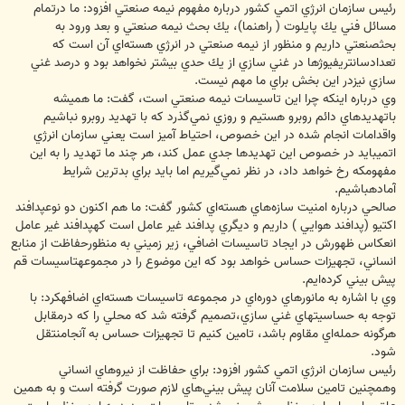
رئيس سازمان انرژي اتمي كشور درباره مفهوم نيمه صنعتي افزود: ما درتمام
مسائل فني يك پايلوت ( راهنما)، يك بحث نيمه صنعتي و بعد ورود به
بحثصنعتي داريم و منظور از نيمه صنعتي در انرژي هسته‌اي آن است كه
تعدادسانتريفيوژها در غني سازي از يك حدي بيشتر نخواهد بود و درصد غني
سازي نيزدر اين بخش براي ما مهم نيست.
وي درباره اينكه چرا اين تاسيسات نيمه صنعتي است، گفت: ما هميشه
باتهديدهاي دائم روبرو هستيم و روزي نمي‌گذرد كه با تهديد روبرو نباشيم
واقدامات انجام شده در اين خصوص، احتياط آميز است يعني سازمان انرژي
اتميبايد در خصوص اين تهديدها جدي عمل كند، هر چند ما تهديد را به اين
مفهومكه رخ خواهد داد، در نظر نمي‌گيريم اما بايد براي بدترين شرايط
آمادهباشيم.
صالحي درباره امنيت سازه‌هاي هسته‌اي كشور گفت: ما هم اكنون دو نوعپدافند
اكتيو (پدافند هوايي ) داريم و ديگري پدافند غير عامل است كهپدافند غير عامل
انعكاس ظهورش در ايجاد تاسيسات اضافي، زير زميني به منظورحفاظت از منابع
انساني، تجهيزات حساس خواهد بود كه اين موضوع را در مجموعهتاسيسات قم
پيش بيني كرده‌ايم.
وي با اشاره به مانورهاي دوره‌اي در مجموعه تاسيسات هسته‌اي اضافهكرد: با
توجه به حساسيتهاي غني سازي،تصميم گرفته شد كه محلي را كه درمقابل
هرگونه حمله‌اي مقاوم باشد، تامين كنيم تا تجهيزات حساس به آنجامنتقل
شود.
رئيس سازمان انرژي اتمي كشور افزود: براي حفاظت از نيروهاي انساني
وهمچنين تامين سلامت آنان پيش بيني‌هاي لازم صورت گرفته است و به همين