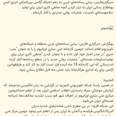
خبرگزاريفارس: برخي رسانه‌هاي عربي به رغم اعتراف آژانس بين‌المللي انرژي اتمي
بهاطلاع رساني ايران،با تيتر كردن آنچه مخفي كاري ايران براي توليد
سلاحهسته‌‌اي ناميدند، عمليات رواني جديدي را آغاز كرده‌اند.
بهگزارش خبرگزاري فارس، برخي رسانه‌هاي عربي منطقه و شبكه‌هاي
تلويزيونياعلام احداث دومين كارخانه غني سازي اورانيوم را را به عنوان "بمب
‌خبري "در صدر اخبار خود قرار داده و با عنوان كردن "مخفي كاري ايران براي
توليدتسليحات هسته‌اي " عمليات رواني جديد را در سطح رسانه‌ها آغاز كرده
انددرحالي كه اين كارخانه 18 ماه آينده قرار است آغاز به كار كند و طبققوانين
آژانس براي راه اندازي هركارخانه بايد شش ماه قبل اطلاع رساني شود.
الجزيره:
در همين راستا شبكه تلويزيوني الجزيره در گزارشي به زبان انگليسي مدعيشد كه
آزمايش موشكي سپاه پاسداران انقلاب اسلامي ايران بعد از اعلام احداثدومين
مركزي غني سازي اورانيوم در اطراف شهر قم سبب تشديد مخالفت‌ها بابرنامه
هسته‌اي ايران مي‌شود.
اين شبكه افزود: در پي مطرح شدن هشدارهاي شديد سران
آمريكا،انگليس،فرانسه و آلمان به ايران پس از اعلام خبر وجود دومين مركز غني