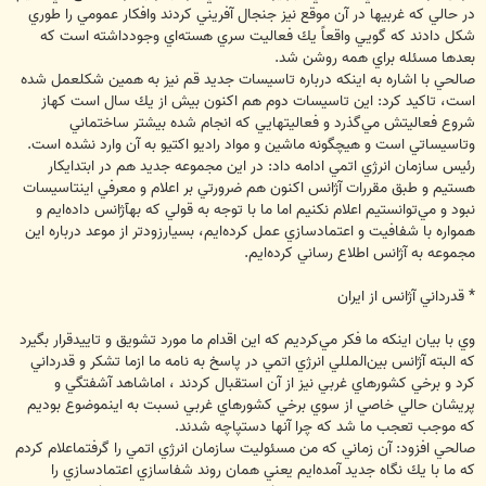
در حالي كه غربيها در آن موقع نيز جنجال آفريني كردند وافكار عمومي را طوري
شكل دادند كه گويي واقعاً يك فعاليت سري هسته‌اي وجودداشته است كه
بعدها مسئله براي همه روشن شد.
صالحي با اشاره به اينكه درباره تاسيسات جديد قم نيز به همين شكلعمل شده
است، تاكيد كرد: اين تاسيسات دوم هم اكنون بيش از يك سال است كهاز
شروع فعاليتش مي‌گذرد و فعاليتهايي كه انجام شده بيشتر ساختماني
وتاسيساتي است و هيچگونه ماشين و مواد راديو اكتيو به آن وارد نشده است.
رئيس سازمان انرژي اتمي ادامه داد: در اين مجموعه جديد هم در ابتدايكار
هستيم و طبق مقررات آژانس اكنون هم ضرورتي بر اعلام و معرفي اينتاسيسات
نبود و مي‌توانستيم اعلام نكنيم اما ما با توجه به قولي كه بهآژانس داده‌ايم و
همواره با شفافيت و اعتمادسازي عمل كرده‌ايم، بسيارزودتر از موعد درباره اين
مجموعه به آژانس اطلاع رساني كرده‌ايم.
* قدرداني آژانس از ايران
وي با بيان اينكه ما فكر مي‌كرديم كه اين اقدام ما مورد تشويق و تاييدقرار بگيرد
كه البته آژانس بين‌المللي انرژي اتمي در پاسخ به نامه ما ازما تشكر و قدرداني
كرد و برخي كشورهاي غربي نيز از آن استقبال كردند ، اماشاهد آشفتگي و
پريشان حالي خاصي از سوي برخي كشورهاي غربي نسبت به اينموضوع بوديم
كه موجب تعجب ما شد كه چرا آنها دستپاچه شدند.
صالحي افزود: آن زماني كه من مسئوليت سازمان انرژي اتمي را گرفتماعلام كردم
كه ما با يك نگاه جديد آمده‌ايم يعني همان روند شفاسازي اعتمادسازي را