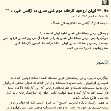
Re: ** ایران ازوجود کارخانه دوم غنی سازی به آژانس خبرداد **
پ
یک‌شنبه ۵ مهر ۱۳۸۸, ۱:۰۱ ب.ظ
س
ت
به رغم اعتراف آژانس به اطلاع رساني شفاف
جوسازي برخي رسانه‌هاي عربي عليه ايران ادامه دارد
خبرگزاريفارس: برخي رسانه‌هاي عربي به رغم اعتراف آژانس بين‌المللي انرژي اتمي
بهاطلاع رساني و شفاف سازي ايران، ادعا كردند كه دومين كارخانه غني
سازياورانيوم كاربرد نظامي دارد.
بهگزارش فارس، برخي رسانه‌هاي عربي منطقه اعلام احداث دومين كارخانه
غنيسازي اورانيوم را بمب‌خبري دانسته‌اند و از اين اقدام به عنوان مخفي كاريايران
براي توليد تسليحات هسته‌اي نام برده‌اند درحالي كه اين كارخانه 18ماه آينده
قرار است آغاز به كار كند و طبق قوانين آژانس براي راه اندازيهركارخانه بايد شش
ماه قبل اطلاع رساني شود.
در همين راستا، پايگاه اينترنتي "نسيج " در خبري مدعي شد كه دولتايران در
بسته پيشنهادي خود به آژانس به وجود تاسيسات مخفي غني سازياورانيوم در