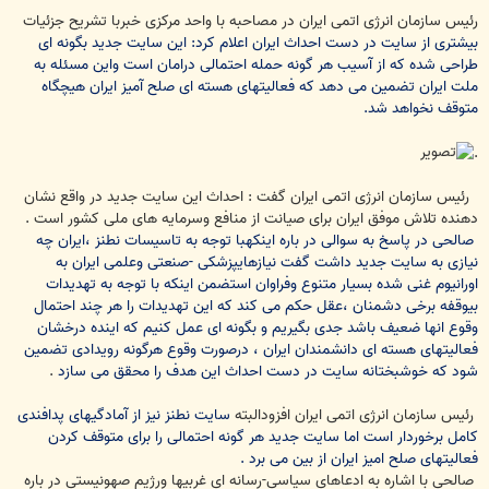
رئیس سازمان انرژی اتمی ایران در مصاحبه با واحد مرکزی خبربا تشریح جزئیات
بیشتری از سایت در دست احداث ایران اعلام کرد: این سایت جدید بگونه ای
طراحی شده که از آسیب هر گونه حمله احتمالی درامان است واین مسئله به
ملت ایران تضمین می دهد که فعالیتهای هسته ای صلح آمیز ایران هیچگاه
متوقف نخواهد شد.
.
رئیس سازمان انرژی اتمی ایران گفت : احداث این سایت جدید در واقع نشان
دهنده تلاش موفق ایران برای صیانت از منافع وسرمایه های ملی کشور است .
صالحی در پاسخ به سوالی در باره اینکهبا توجه به تاسیسات نطنز ،ایران چه
نیازی به سایت جدید داشت گفت نیازهایپزشکی -صنعتی وعلمی ایران به
اورانیوم غنی شده بسیار متنوع وفراوان استضمن اینکه با توجه به تهدیدات
بیوقفه برخی دشمنان ،عقل حکم می کند که این تهدیدات را هر چند احتمال
وقوع انها ضعیف باشد جدی بگیریم و بگونه ای عمل کنیم که اینده درخشان
فعالیتهای هسته ای دانشمندان ایران ، درصورت وقوع هرگونه رویدادی تضمین
شود که خوشبختانه سایت در دست احداث این هدف را محقق می سازد
.
رئیس سازمان انرژی اتمی ایران افزودالبته
سایت نطنز نیز از آمادگیهای پدافندی
کامل برخوردار است اما سایت جدید هر گونه احتمالی را برای متوقف کردن
فعالیتهای صلح امیز ایران از بین می برد .
صالحی با اشاره به ادعاهای سیاسی-رسانه ای غربیها ورژیم صهونیستی در باره