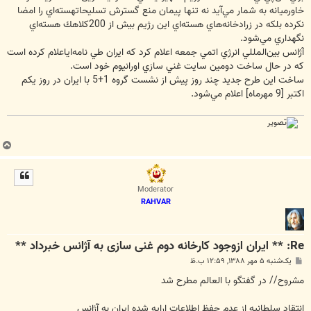
خاورميانه به شمار مي‌آيد نه تنها پيمان منع گسترش تسليحاتهسته‌اي را امضا
نكرده بلكه در زرادخانه‌هاي هسته‌اي اين رژيم بيش از 200كلاهك هسته‌اي
نگهداري مي‌شود.
آژانس بين‌المللي انرژي اتمي جمعه اعلام كرد كه ايران طي نامه‌اياعلام كرده است
كه در حال ساخت دومين سايت غني سازي اورانيوم خود است.
ساخت اين طرح جديد چند روز پيش از نشست گروه 1+5 با ايران در روز يكم
اكتبر [9 مهرماه] اعلام مي‌شود.
ب
ا
ل
ا
Moderator
RAHVAR
Re: ** ایران ازوجود کارخانه دوم غنی سازی به آژانس خبرداد **
پ
یک‌شنبه ۵ مهر ۱۳۸۸, ۱۲:۵۹ ب.ظ
س
ت
مشروح// در گفتگو با العالم مطرح شد
انتقاد سلطانيه از عدم حفظ اطلاعات ارايه شده ايران به آژانس