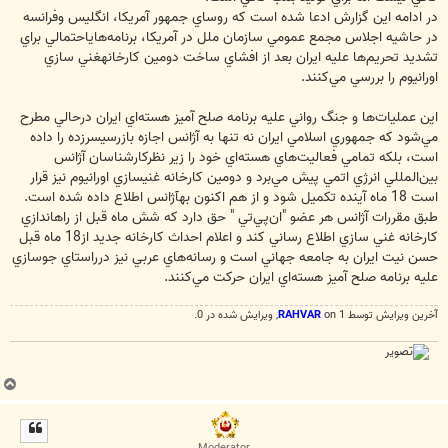
در ادامه اين گزارش ادعا شده است كه روساي جمهور آمريكا، انگليس وفرانسه
در حاشيه اجلاس مجمع عمومي سازمان ملل در آمريكا، برنامه‌هاياحتمالي براي
تشديد تحريم‌ها عليه ايران بعد از افشاي ساخت دومين كارخانهغني سازي
اورانيوم را بررسي مي‌كنند.
اين عمليات‌ها و جنگ رواني عليه برنامه صلح آميز هسته‌اي ايران درحالي مطرح
مي‌شود كه جمهوري اسلامي ايران نه تنها به آژانس اجازه بازرسيسرزده را داده
است، بلكه تمامي فعاليت‌هاي هسته‌اي خود را زير نظركارشناسان آژانس
بين‌المللي انرژي اتمي پيش مي‌برد و دومين كارخانه غنيسازي اورانيوم نيز قرار
است 18 ماه آينده تكميل شود و از هم اكنون بهآژانس اطلاع داده شده است.
طبق مقررات آژانس هر عضو "ان‌پي‌تي " حق دارد كه شش ماه قبل از راهاندازي
كارخانه غني سازي اطلاع رساني كند و اعلام احداث كارخانه جديد از18 ماه قبل
حسن نيت ايران به جامعه جهاني است و رسانه‌هاي عربي نيز درراستاي جوسازي
عليه برنامه صلح آميز هسته‌اي ايران حركت مي‌كنند.
آخرین ويرايش توسط 1 on
RAHVAR
, ويرايش شده در 0.
ب
ا
ل
ا