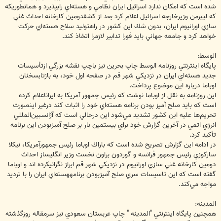
شده است كه امكان ندارد اسرائيل ايران نظامي و هسته‌اي رابپذيرد و همانطوريكه
كه ليبرمن وزيرخارجه اسرائيل اعلام كرد بعد از كشفدومين كارخانه احداث غني
سازي اورانيوم ايران، بدون شك اين كشور در راهتوليد سلاح هسته‌اي حركت
خواهد كرد و جامعه جهاني بايد فورا تدابير لازمرا اتخاذ كند.
الوسط:
پايگاه اينترنتي روزنامه الوسط چاپ بحرين نيز باچپ نقشه بزرگي ازتأسيسات
جديد هسته‌اي ايران در نزديکي شهر قم در صفحه اول خود، به بازتابسخنان
اوباما درباره اين موضوع پرداخت.
اين روزنامه به نقل از اوباما نوشت كه رئيس جمهور آمريكا به ايراناعلام كرده
است كه بايد صلح آميز بودن برنامه هسته‌اي خود را اثبات كند درغير اينصورت
تحريم‌ها عليه اين كشور تشديد مي‌شود اين درحالي است كه آژانسبين‌المللي
انرژي اتمي در آخرين گزارش خود براي بيستمين بار بر صلح آميزبودن اين برنامه
تأكيد كرد.
در ادامه اين گزارش تصريح شده است كه باراك اوباما رئيس جمهورآمريكا، نيكلا
ساركوزي رئيس جمهور فرانسه و گوردون براون نخست وزير انگليساز احداث
دومين كارخانه غني سازي اورانيوم در نزديكي شهر قم ابراز نگرانيكرده اند و اوباما
گفته است كه اين تاسيسات سري صلح آميزبودن برنامههسته‌اي ايران را با ترديد
مواجه مي‌كند.
المدينه:
همچنين پايگاه اينترنتي "المدينه " چاپ عربستان سعودي نيز سرمقاله روزگذشته