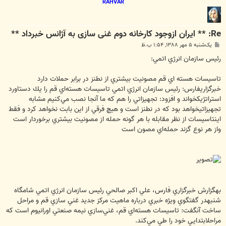
RAHVAR
Re: ** ایران ازوجود کارخانه دوم غنی سازی به آژانس خبرداد **
پ
یک‌شنبه ۵ مهر ۱۳۸۸, ۱:۵۴ ب.ظ
س
ت
رئيس سازمان انرژي اتمي:
تاسيسات هسته اي قم مصونيت بيشتري از نطنز در برابر حملات دارد
خبرگزاريفارس: رئيس سازمان انرژي اتمي تاسيسات هسته‌اي قم را يك دستاورد
استراتژيكخواند و افزود: تجهيزاتي را هم كه ما آنجا نصب مي‌كنيم مشابه
تجهيزاتيخواهد بود كه در نطنز است و هيچ فرقي از اين بابت نخواهد كرد و فقط
اينتاسيسات از نظر مقابله با هر گونه حمله از مصونيت بيشتري برخوردار است
واز هر نوع گزند حمله‌اي مصون است
بهگزارش خبرگزاري فارس،‌ علي اكبر صالحي رئيس سازمان انرژي اتمي شامگاه
شنبهدر گفتگوي ويژه خبري درباره ماهيت مركز جديد غني سازي قم و مراحل
ساخت آنگفت: تاسيسات هسته‌اي قم، غني‌سازي نيمه صنعتي اورانيوم است كه
مراحلابتدايي خود را طي مي‌كند.