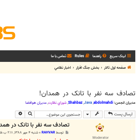
لینک سریع
راهنما
Rules
تماس با ما
صفحه اول تالار
بخش جنگ افزار
اخبار نظامي
تصادف سه نفر با تانک در همدان!
مدیران انجمن:
abdolmahdi
,
Java
,
Shahbaz
,
شوراي نظارت
,
مديران هوافضا
جستجو
جستجوی پی
ارسال پست
تصادف سه نفر با تانک در همد
پ
توسط
RAHVAR
»
شنبه ۴ مهر ۱۳۸۸, ۲:۱۱ ب.ظ
س
Moderator