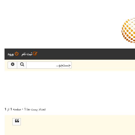
ثبت نام
ورود
جستجو
جستجو
تعداد پست ها:1 • صفحه
1
از
1