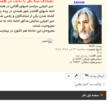
تصادف سه نفر با تانک در همد
ت
RAHVAR
دبیر اجرایی مراسم شبهای آفتابی در هم
نامه شبهای آفتابدر شهر همدان در پرده 
کشته شدن یکی از تماشاگران و زخمی شدن
دبیر اجرایی نمایش مذکور ادامه داد: به 
مجروحیت شدند.
مجروحان این حادثه هم اکنون در بیمارستا
پست:
2659
تاریخ عضویت:
سه‌شنبه ۲۳ تیر ۱۳۸۸, ۹:۵۸
ق.ظ
محل اقامت:
روبروی شما
سپاس‌های ارسالی:
2234 بار
سپاس‌های دریافتی:
14097 بار
ارسال پست
بازگشت به “اخبار نظامي”
صفحه اول تالار