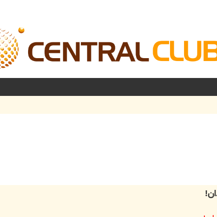
شرفته
ان!