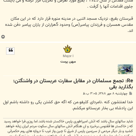
مکان مقدس از سال 1925 ، بقیع مورد تعرض و تخریب قرار گرفته و می بایست
جلوی اقدامات آنها را گرفت .
قبرستان بقیع، نزدیک مسجد النبی در مدینه منوره قرار دارد که در این مکان
مقدس همسران و فرزندان پیامبر(ص) وحدود 5هزارتن از یاران پیامبر دفن شده
اند.
ب
ا
ل
ا
Major I
میهن پرست
Re: تجمع مسلمانان در مقابل سفارت عربستان در واشنگتن:
بگذارید بقی
پ
چهارشنبه ۸ مهر ۱۳۸۸, ۳:۰۵ ب.ظ
س
ت
خدا لعنتشون کنه .نامردای کثیفو.من که اگه حق کشتن یکی رو داشته باشم اول
این پادشاه بی بخار عربستانو میکشم.
شاید سالهای سال باشد که اتش امپراطوری پارس خاکستر شده باشد.اما روزی فرا خواهد رسید
که ز خاکستر ها ققنوس برخیزد و ان هنگام اتش سالهای سال سکوت مردم ایران زبانه خواهد
کشید و بار دیگر مردمی از سرزمین پارس از شرق تا چین واز غرب تا دروازه های روم حکمرانی
میکنند و تمام دشمنان این مرز وبوم در اتش قهر ایران خواهند سوخت.ان روز نزدیک است...