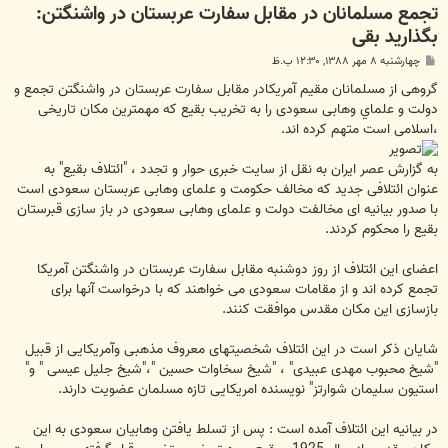
تجمع مسلمانان در مقابل سفارت عربستان در واشنگتن:
بگذارید بقی
پ
چهارشنبه ۸ مهر ۱۳۸۸, ۱۲:۳۰ ب.ظ
س
ت
گروهی از مسلمانان مقیم آمریکادر مقابل سفارت عربستان در واشنگتن تجمع و
دولت و علماي وهابی سعودی را به تخریب بقیع که مهمترین مکان تاریخی
،اسلامی است متهم کرده اند.
به گزارش عصر ايران به نقل از سایت خبری حوار و تجدد ، "ائتلاف بقیع" به
عنوان ائتلافی جدید که مخالف حکومت و علمای وهابی عربستان سعودی است
با صدور بیانیه ای مخالفت دولت و علمای وهابی سعودی در باز سازی قبرستان
بقیع را محکوم کردند.
اعضای این ائتلاف از روز دوشنبه مقابل سفارت عربستان در واشنگتن آمريكا
تجمع کرده اند و از مقامات سعودی می خواهند که با درخواست آنها برای
بازسازی این مکان مقدس موافقت کنند.
شایان ذکر است در این ائتلاف شخصیتهای معروف مذهبی وآمریکایی از قبیل
"شیخ محبوب مهدی عبیدی" ، "شیخ سخاوات حسین "،"شیخ جلیل عیسی " و"
استیون سلیمان شوارتز" نویسنده امریکایی تازه مسلمان عضویت دارند.
در بیانیه این ائتلاف آمده است : پس از تسلط یافتن وهابیان سعودی به این