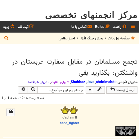
مرکز انجمنهای تخصصی
راهنما
Rules
تماس با ما
ثبت نام
ورود
ج
صفحه اول تالار
بخش جنگ افزار
اخبار نظامي
س
ت
تجمع مسلمانان در مقابل سفارت عربستان در
ج
واشنگتن: بگذارید بقی
و
مدیران انجمن:
abdolmahdi
,
Java
,
Shahbaz
,
شوراي نظارت
,
مديران هوافضا
جستجو
جستجوی پیش
ارسال پست
تعداد پست ها:2 • صفحه
1
از
1
Captain II
sand_fighter