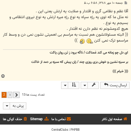
پ
جمعه ۱۰ مهر ۱۳۸۸, ۶:۵۸ ب.ظ
س
ت
آقا نظم و نظامی گری و اقتدار و صلابت یه ارتش یعنی این .
نه مثل ما که توی یه رژه سپاه یه نوع رژه میره ارتش یه نوع نیروی انتظامی و
بسیجم یه نوع .
هیچ کدومشونم نه نظم دارن نه اقتدار .
(( البته مسئولانشون هم نسبت به مراسم بی اهمیتی نشون نمی دن و وسط کار
مراسمو ترک نمی کنن
))
ای دل چو زمانه می کند غمناکت / ناگه برود ز تن روان پاکت
بر سبزه نشین و خوش بزی روزی چند / زان پیش که سبزه بر دمد از خاکت
((( خیام )))
ب
ا
ارسال پست
ل
ا
2
تعداد پست ها:13
1
قبلی
پرش به
صفحه اول تالار
تماس با ما
Sitemap
حذف کوکی ها
CentralClubs
|
PHPBB