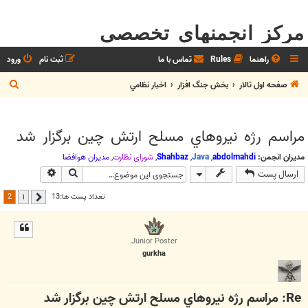
مرکز انجمنهای تخصصی
راهنما
Rules
تماس با ما
ثبت نام
ورود
ج
صفحه اول تالار
بخش جنگ افزار
اخبار نظامي
س
ت
مراسم رژه نيروهاي مسلح ارتش چين برگزار شد
ج
و
مدیران انجمن:
abdolmahdi
,
Java
,
Shahbaz
,
شوراي نظارت
,
مديران هوافضا
جستجو
جستجوی پیش
ارسال پست
2
تعداد پست ها:13
1
قبلی
Junior Poster
gurkha
Re: مراسم رژه نيروهاي مسلح ارتش چين برگزار شد