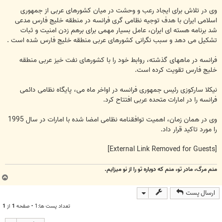
وی در تلاش برای ایجاد رعب و وحشت در میان کشورهای عربی از جمهوری
اسلامی ایران با هدف توجیه نظامی گری فرانسه در منطقه خلیج فارس مدعی
شد برنامه هسته ای ایران، عامل بسیار مهمی برای برهم زدن امنیت و ثبات
تشکیل می دهد و سبب نگرانی کشورهای عربی منطقه خلیج فارس شده است .
فرانسه در ماههای گذشته، روابط خود را با کشورهای نفت خیز عربی منطقه
خلیج فارس تقویت کرده است.
نیکلا سارکوزی رئیس جمهوری فرانسه در اواخر ماه می، پایگاه نظامی دائمی
فرانسه را در امارات متحده عربی افتتاح کرد.
وی در همان زمان، اهمیت توافقنامه نظامی امضا شده با امارات در سال 1995
را مورد تاکید قرار داد.
[External Link Removed for Guests]
منم مرگ، مادر تو، منم که دوباره تو را از نو میزایم.
ب
ا
ارسال پست
ل
ا
تعداد پست ها:1 • صفحه
1
از
1