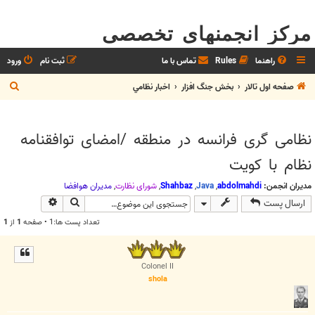
مرکز انجمنهای تخصصی
راهنما
Rules
تماس با ما
ثبت نام
ورود
ج
صفحه اول تالار
بخش جنگ افزار
اخبار نظامي
س
ت
نظامی گری فرانسه در منطقه /امضای توافقنامه
ج
نظام با کویت
و
مدیران انجمن:
abdolmahdi
,
Java
,
Shahbaz
,
شوراي نظارت
,
مديران هوافضا
جستجو
جستجوی پیش
ارسال پست
تعداد پست ها:1 • صفحه
1
از
1
Colonel II
shola