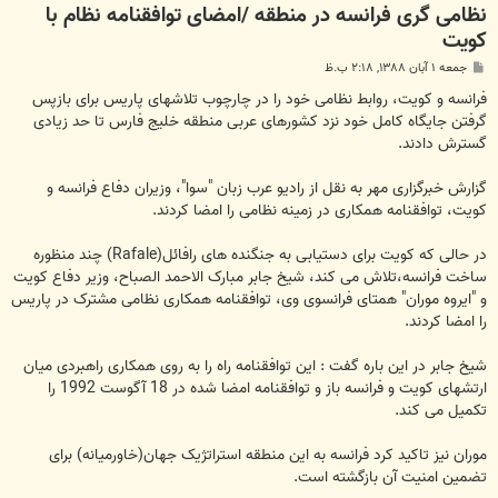
نظامی گری فرانسه در منطقه /امضای توافقنامه نظام با
کویت
پ
جمعه ۱ آبان ۱۳۸۸, ۲:۱۸ ب.ظ
س
ت
فرانسه و کویت، روابط نظامی خود را در چارچوب تلاشهای پاریس برای بازپس
گرفتن جایگاه کامل خود نزد کشورهای عربی منطقه خلیج فارس تا حد زیادی
گسترش دادند.
گزارش خبرگزاری مهر به نقل از رادیو عرب زبان "سوا"، وزیران دفاع فرانسه و
کویت، توافقنامه همکاری در زمینه نظامی را امضا کردند.
در حالی که کویت برای دستیابی به جنگنده های رافائل(Rafale) چند منظوره
ساخت فرانسه،تلاش می کند، شیخ جابر مبارک الاحمد الصباح، وزیر دفاع کویت
و "ایروه موران" همتای فرانسوی وی، توافقنامه همکاری نظامی مشترک در پاریس
را امضا کردند.
شیخ جابر در این باره گفت : این توافقنامه راه را به روی همکاری راهبردی میان
ارتشهای کویت و فرانسه باز و توافقنامه امضا شده در 18 آگوست 1992 را
تکمیل می کند.
موران نیز تاکید کرد فرانسه به این منطقه استراتژیک جهان(خاورمیانه) برای
تضمین امنیت آن بازگشته است.