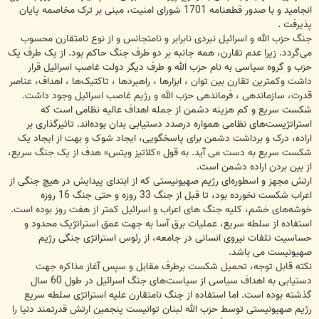
انجامید و با صدور قطعنامه 1701 شورای امنیت، مبنی بر ترک مخاصمه پایان
پذیرفت .
جنگ حزب الله و اسرائیل نبردی نابرابر و نامتجانس و از نوع نامتقارن محسوب
می‌گردد. زیرا عدم تقارن، همه جانبه بر دو طرف جنگ حاکم بود. از یک طرف یک
حزب و گروه سیاسی به نام حزب الله و طرف دیگر دولت غاصب اسرائیل قرار
داشت وکمترین تقارن بین توان ، ابزارها ، راهبردها ، تاکتیک‌ها ، اهداف، عناصر
قدرت، سازماندهی ، فرماندهی حزب الله و رژیم غاصب اسرائیل وجود داشت.
شکست سریع و کم هزینه دشمن از جمله اهداف عالیه نظامی است که
استراتژیست‌های نظامی همواره درصدد دستیابی بدان بوده‌اند. تاثیرگذاری بر
اراده، درک و برداشت دشمن برای پاسخگویی، ایجاد شوک و بهت از ایجاد یک
شکست سریع به دست می آید. به قول «کلاتیز ویتس» هدف از یک جنگ سریع،
از بین بردن اراده دشمن است.
ارتش مجهز و اسطوره‌ای رژیم صهیونیستی که از ابتدای پیدایش در هیچ جنگی از
اعراب شکست نخورده بود، تا قبل از جنگ 33 روزه و حتی جنگ 16 روزه
خوشه‌های خشم، کلیه جنگ های اعراب و اسرائیل کمتر از هفت روز بوده است.
استفاده از سلطه سریع، عملیات برق آسا به جهت عمق استراتژیک محدود و
حساسیت تلفات نیروی انسانی در جامعه، از رئوس استراتژی جنگی رژیم
صهیونیست می باشد.
نکته قابل توجه، تحمیل شکست برطرف مقابل و سپس آغاز مذاکره جهت
دستیابی به اهداف سیاسی از سیاست‌های جنگ اسرائیل در طول 60 سال
گذشته بوده است. اما استفاده از جنگ نامتقارن علیه استراتژی سلطه سریع
رژیم صهیونیستی توسط حزب الله لبنان توانیست پنجمین ارتش قدرتمند دنیا را