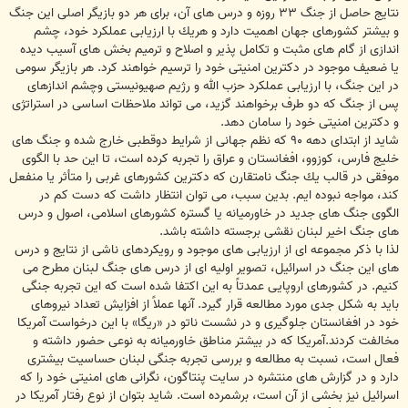
نتايج حاصل از جنگ ۳۳ روزه و درس هاى آن، براى هر دو بازيگر اصلى اين جنگ
و بيشتر كشورهاى جهان اهميت دارد و هريك با ارزيابى عملكرد خود، چشم
اندازى از گام هاى مثبت و تكامل پذير و اصلاح و ترميم بخش هاى آسيب ديده
يا ضعيف موجود در دكترين امنيتى خود را ترسيم خواهند كرد. هر بازيگر سومى
در اين جنگ، با ارزيابى عملكرد حزب الله و رژيم صهيونيستى وچشم اندازهاى
پس از جنگ كه دو طرف برخواهند گزيد، مى تواند ملاحظات اساسى در استراتژى
و دكترين امنيتى خود را سامان دهد.
شايد از ابتداى دهه ۹۰ كه نظم جهانى از شرايط دوقطبى خارج شده و جنگ هاى
خليج فارس، كوزوو، افغانستان و عراق را تجربه كرده است، تا اين حد با الگوى
موفقى در قالب يك جنگ نامتقارن كه دكترين كشورهاى غربى را متأثر يا منفعل
كند، مواجه نبوده ايم. بدين سبب، مى توان انتظار داشت كه دست كم در
الگوى جنگ هاى جديد در خاورميانه يا گستره كشورهاى اسلامى، اصول و درس
هاى جنگ اخير لبنان نقشى برجسته داشته باشد.
لذا با ذكر مجموعه اى از ارزيابى هاى موجود و رويكردهاى ناشى از نتايج و درس
هاى اين جنگ در اسرائيل، تصوير اوليه اى از درس هاى جنگ لبنان مطرح مى
كنيم. در كشورهاى اروپايى عمدتاً به اين اكتفا شده است كه اين تجربه جنگى
بايد به شكل جدى مورد مطالعه قرار گيرد. آنها عملاً از افزايش تعداد نيروهاى
خود در افغانستان جلوگيرى و در نشست ناتو در «ريگا» با اين درخواست آمريكا
مخالفت كردند.آمريكا كه در بيشتر مناطق خاورميانه به نوعى حضور داشته و
فعال است، نسبت به مطالعه و بررسى تجربه جنگى لبنان حساسيت بيشترى
دارد و در گزارش هاى منتشره در سايت پنتاگون، نگرانى هاى امنيتى خود را كه
اسرائيل نيز بخشى از آن است، برشمرده است. شايد بتوان از نوع رفتار آمريكا در