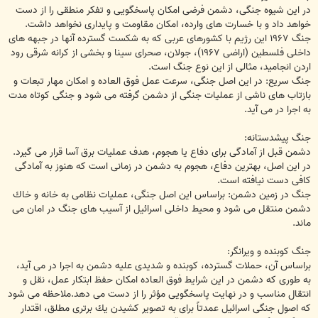
در اين شيوه جنگى، دشمن فرضى امكان پاسخگويى و تفكر منطقى را از دست
خواهد داد و با خسارت هاى وارده، امكان مقاومت و پايدارى نخواهد داشت.
جنگ ۱۹۶۷ اين رژيم با كشورهاى عربى كه به شكست گسترده آنها در جبهه هاى
داخلى فلسطين (اراضى ۱۹۶۷)، جولان، صحراى سينا و بخشى از كرانه شرقى رود
اردن انجاميد، مثالى از اين نوع جنگ است.
جنگ سريع: در اين اصل جنگى، سرعت عمل فوق العاده و امكان مهار تبعات و
بازتاب هاى ناشى از عمليات جنگى از دشمن گرفته مى شود و جنگى كوتاه مدت
به اجرا در مى آيد.
جنگ پيشدستانه:
دشمن قبل از آمادگى براى دفاع يا هجوم، هدف عمليات برق آسا قرار مى گيرد.
در اين اصل، بهترين دفاع، هجوم به دشمن در زمانى است كه هنوز به آمادگى
كافى دست نيافته است.
جنگ در زمين دشمن: براساس اين اصل جنگى، عمليات نظامى به خانه و خاك
دشمن منتقل مى شود و محيط داخلى اسرائيل از آسيب هاى جنگ در امان مى
ماند.
جنگ كوبنده و ويرانگر:
براساس آن، حملات گسترده، كوبنده و شديدى عليه دشمن به اجرا در مى آيد،
به طورى كه دشمن در اين شرايط فوق العاده امكان حفظ ابتكار عمل، نقل و
انتقال مناسب و در نهايت پاسخگويى مؤثر را از دست مى دهد.ملاحظه مى شود
كه اصول جنگى اسرائيل عمدتاً براى به تصوير كشيدن يك برترى مطلق، اقتدار