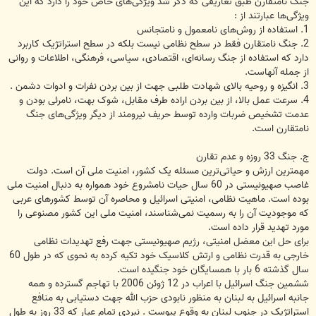
جنگ نامتقارن طبق تعاریفی که ذکر شد ویژگی‌های خاص خود را دارد که این
ویژگی‌ها عبارتند از :
1. استفاده از روش‌های نامعمول و نامتجانس
2. جنگ نامتقارن فقط در سطح نظامی نیست بلکه در سطح استراتژیک کاربرد
دارد که استفاده از جنگ رسانه‌ای، اقتصادی، سیاسی، فرهنگی، اطلاعات و روانی
از جمله آنهاست.
3. انگیزه و روحیه بالای شهادت طلبی جهت از بین بردن نفرات و ادوات دشمن .
4. سرعت عمل بالا، از بین بردن اراده طرف مقابل، شوک بهت، نامرئی بودن و
عدمت تشخیص ضربات وارده توسط حریف نیرومند از دیگر ویژگی‌های جنگ
نامتقارن است.
ج. جنگ 33 روزه و عدم تقارن
مهمترین ارزش و حیاتی‌ترین مسئله یک کشور، امنیت ملی آن است. دولت
غاصب صهیونیستی در 60 سال حیات نامشروع خود همواره به دنبال امنیت ملی
بوده است. ماهیت نظامی، امنیتی اسرائیل و محاصره آن توسط کشورهای عربی
که موجودیت آن را به رسمیت نمی‌شناسند، امنیت ملی این کشور مصنوعی را
مورد تهدید قرار داده است.
برای حل این معضل امنیتی، رژیم صهیونیستی جهت رفع تهدیدات نظامی
خارجی به قدرت نظامی و ارتش کلاسیک خود تکیه کرده به نحوی که در طول 60
سال گذشته 6 بار با همسایگان خود جنگیده است.
ششمین جنگ اسرائیل با اعراب در 12 ژوئن 2006 با تهاجم گسترده و همه
جانبه اسرائیل به لبنان به منظور نابودی حزب الله جهت دستیابی به منافع
استراتژیک در جنوب لبنان به وقوع پیوست . نبردی تمام عیار که 33 روز به طول