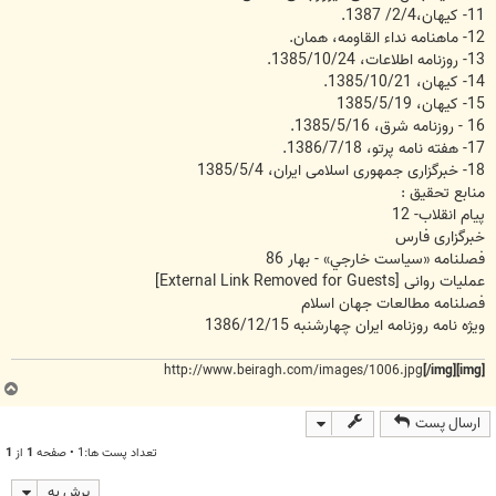
11- کیهان،2/4/ 1387.
12- ماهنامه نداء القاومه، همان.
13- روزنامه اطلاعات،‌ 1385/10/24.
14- کیهان، 1385/10/21.
15- کیهان، 1385/5/19
16 - روزنامه شرق، 1385/5/16.
17- هفته نامه پرتو، 1386/7/18.
18- خبرگزاری جمهوری اسلامی ایران، 1385/5/4
منابع تحقیق :
پیام انقلاب- 12
خبرگزاری فارس
فصلنامه «سياست خارجي» - بهار 86
عملیات روانی
[External Link Removed for Guests]
فصلنامه مطالعات جهان اسلام
ویژه نامه روزنامه ایران چهارشنبه 1386/12/15
http://www.beiragh.com/images/1006.jpg
[/img]
[img]
ب
ا
ارسال پست
ل
ا
تعداد پست ها:1 • صفحه
1
از
1
پرش به