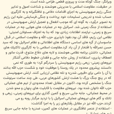
ويرانگر، جنگ كوتاه مدت و پيروزى قطعى طراحى شده است.
در حقيقت، مقاومت اسلامى با مديريتى هوشمند و شناخت اصول و تدابير
جنگى رژيم صهيونيستى به اجراى اقدامات دفاعى و غافلگيرانه و به كارگيرى
حساب شده و تدريجى تسليحات خود پرداخت و جنگى فرسايشى عليه اين رژيم
به تصوير درآورد، به گونه اى كه موجب انفعال و تعجيل ارتش صهيونيستى در
استفاده از جنگ زمينى شد. اسرائيل چه در عمليات هاى هوايى چه در عمليات
سريع و زمينى، نيازمند اطلاعات زيادى بود كه بنا به اعتراف مسئولان امنيتى-
نظامى اين رژيم، فاقد آن بود.نفوذ ناپذيرى حزب الله و مقاومت اسلامى در قبال
جاسوسان از گره هاى اساسى دستگاه هاى اطلاعاتى و نظام اسرائيل بود كه سيد
حسن نصرالله با افتخار از آن ياد كرد.مقاومت اسلامى با به كارگيرى تاكتيك هاى
عملياتى، داشتن برنامه نظامى هوشمند و لايه هاى دفاع متنوع، قدرت مانور و
انعطاف پذيرى، استفاده از روش جابه جايى و فقدان خطوط دفاعى آشكار
نيروهاى زمينى- زرهى رژيم صهيونيستى را سردرگم كرد؛ به طورى كه نمى
دانستند پيشروى محدود در يك روستا را موفقيت خود و شكست حزب الله بدانند
يا آن را دامى براى «قيچى شدن» و تله نظامى ارزيابى كنند. ارتش صهيونيستى
كه در پنج جنگ بزرگ با هشت ارتش كشورهاى عربى، طى چند ساعت سرنوشت
جنگ را مشخص كرده بود، اكنون در مقابل تعداد محدودى از تيم هاى عملياتى
حزب الله ناتوان شده بود. نيروهاى مقاومت با قابليت هاى پنهان و محو شدن
در محيط عملياتى، جابه جايى سريع و كمين گذارى براى نيروهاى زمينى، زرهى و
تانك و ‎گام هاى نيروهاى عملياتى اسرائيل را با ترديد مرگبار روبه رو مى
كردند.حزب الله نيز در مقابل رفتارهاى زير را به اجرا گذاشت:
- استفاده از عنصر غافلگيرى در عمليات هاى كمين، ضدزره با جابه جايى سريع
تيم هاى عملياتى؛