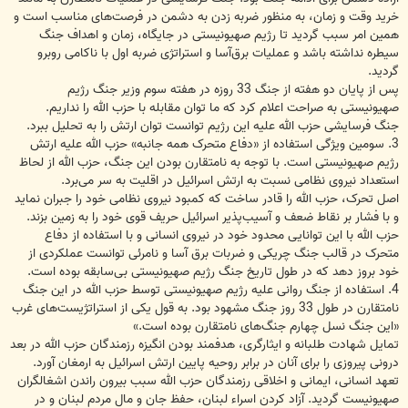
خرید وقت و زمان، به منظور ضربه زدن به دشمن در فرصت‌های مناسب است و
همین امر سبب گردید تا رژیم صهیونیستی در جایگاه، زمان و اهداف جنگ
سیطره نداشته باشد و عملیات برق‌‌آسا و استراتژی ضربه اول با ناکامی روبرو
گردید.
پس از پایان دو هفته از جنگ 33 روزه در هفته سوم وزیر جنگ رژیم
صهیونیستی به صراحت اعلام کرد که ما توان مقابله با حزب الله را نداریم.
جنگ فرسایشی حزب الله علیه این رژیم توانست توان ارتش را به تحلیل ببرد.
3. سومین ویژگی استفاده از «دفاع متحرک همه جانبه» حزب الله علیه ارتش
رژیم صهیونیستی است. با توجه به نامتقارن بودن این جنگ، حزب الله از لحاظ
استعداد نیروی نظامی نسبت به ارتش اسرائیل در اقلیت به سر می‌برد.
اصل تحرک، حزب الله را قادر ساخت که کمبود نیروی نظامی خود را جبران نماید
و با فشار بر نقاط ضعف و آسیب‌پذیر اسرائیل حریف قوی خود را به زمین بزند.
حزب الله با این توانایی محدود خود در نیروی انسانی و با استفاده از دفاع
متحرک در قالب جنگ چریکی و ضربات برق آسا و نامرئی توانست عملکردی از
خود بروز دهد که در طول تاریخ جنگ رژیم صهیونیستی بی‌سابقه بوده است.
4. استفاده از جنگ روانی علیه رژیم صهیونیستی توسط حزب الله در این جنگ
نامتقارن در طول 33 روز جنگ مشهود بود. به قول یکی از استراتژیست‌های غرب
«این جنگ نسل چهارم جنگ‌های نامتقارن بوده است.»
تمایل شهادت طلبانه و ایثارگری، هدفمند بودن انگیزه رزمندگان حزب الله در بعد
درونی پیروزی را برای آنان در برابر روحیه پایین ارتش اسرائیل به ارمغان آورد.
تعهد انسانی، ایمانی و اخلاقی رزمندگان حزب الله سبب بیرون راندن اشغالگران
صهیونیست گردید. آزاد کردن اسراء لبنان، حفظ جان و مال مردم لبنان و در