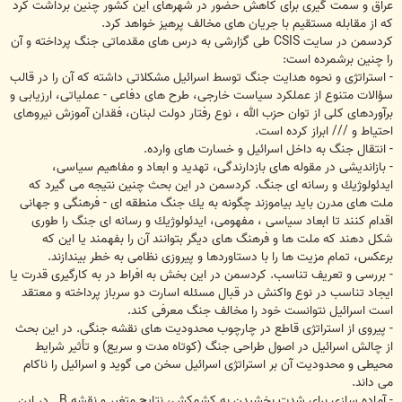
عراق و سمت گيرى براى كاهش حضور در شهرهاى اين كشور چنين برداشت كرد
كه از مقابله مستقيم با جريان هاى مخالف پرهيز خواهد كرد.
كردسمن در سايت CSIS طى گزارشى به درس هاى مقدماتى جنگ پرداخته و آن
را چنين برشمرده است:
- استراتژى و نحوه هدايت جنگ توسط اسرائيل مشكلاتى داشته كه آن را در قالب
سؤالات متنوع از عملكرد سياست خارجى، طرح هاى دفاعى - عملياتى، ارزيابى و
برآوردهاى كلى از توان حزب الله ، نوع رفتار دولت لبنان، فقدان آموزش نيروهاى
احتياط و ‎/‎/‎/ ابراز كرده است.
- انتقال جنگ به داخل اسرائيل و خسارت هاى وارده.
- بازانديشى در مقوله هاى بازدارندگى، تهديد و ابعاد و مفاهيم سياسى،
ايدئولوژيك و رسانه اى جنگ. كردسمن در اين بحث چنين نتيجه مى گيرد كه
ملت هاى مدرن بايد بياموزند چگونه به يك جنگ منطقه اى - فرهنگى و جهانى
اقدام كنند تا ابعاد سياسى ، مفهومى، ايدئولوژيك و رسانه اى جنگ را طورى
شكل دهند كه ملت ها و فرهنگ هاى ديگر بتوانند آن را بفهمند يا اين كه
برعكس، تمام مزيت ها را با دستاوردها و پيروزى نظامى به خطر بيندازند.
- بررسى و تعريف تناسب. كردسمن در اين بخش به افراط در به كارگيرى قدرت يا
ايجاد تناسب در نوع واكنش در قبال مسئله اسارت دو سرباز پرداخته و معتقد
است اسرائيل نتوانست خود را مخالف جنگ معرفى كند.
- پيروى از استراتژى قاطع در چارچوب محدوديت هاى نقشه جنگى. در اين بحث
از چالش اسرائيل در اصول طراحى جنگ (كوتاه مدت و سريع) و تأثير شرايط
محيطى و محدوديت آن بر استراتژى اسرائيل سخن مى گويد و اسرائيل را ناكام
مى داند.
- آماده سازى براى شدت بخشيدن به كشمكش، نتايج متغير و نقشه B . در اين