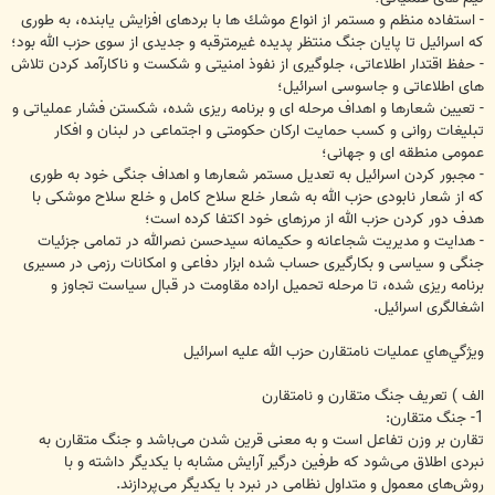
- استفاده منظم و مستمر از انواع موشك ها با بردهاى افزايش يابنده، به طورى
كه اسرائيل تا پايان جنگ منتظر پديده غيرمترقبه و جديدى از سوى حزب الله بود؛
- حفظ اقتدار اطلاعاتى، جلوگيرى از نفوذ امنيتى و شكست و ناكارآمد كردن تلاش
هاى اطلاعاتى و جاسوسى اسرائيل؛
- تعيين شعارها و اهداف مرحله اى و برنامه ريزى شده، شكستن فشار عملياتى و
تبليغات روانى و كسب حمايت اركان حكومتى و اجتماعى در لبنان و افكار
عمومى منطقه اى و جهانى؛
- مجبور كردن اسرائيل به تعديل مستمر شعارها و اهداف جنگى خود به طورى
كه از شعار نابودى حزب الله به شعار خلع سلاح كامل و خلع سلاح موشكى با
هدف دور كردن حزب الله از مرزهاى خود اكتفا كرده است؛
- هدايت و مديريت شجاعانه و حكيمانه سيدحسن نصرالله در تمامى جزئيات
جنگى و سياسى و بكارگيرى حساب شده ابزار دفاعى و امكانات رزمى در مسيرى
برنامه ريزى شده، تا مرحله تحميل اراده مقاومت در قبال سياست تجاوز و
اشغالگرى اسرائيل.
ويژگي‌هاي عمليات نامتقارن حزب الله عليه اسرائيل
الف ) تعریف جنگ متقارن و نامتقارن
1- جنگ متقارن:
تقارن بر وزن تفاعل است و به معنی قرین شدن می‌باشد و جنگ متقارن به
نبردی اطلاق می‌شود که طرفین درگیر آرایش مشابه با یکدیگر داشته و با
روش‌های معمول و متداول نظامی در نبرد با یکدیگر می‌پردازند.