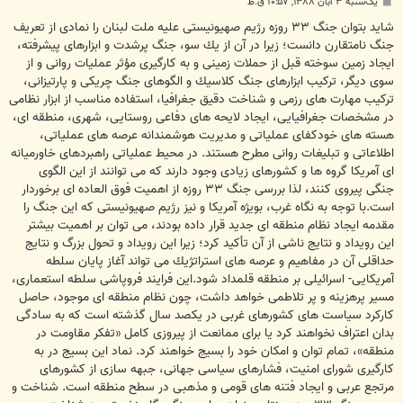
پ
یک‌شنبه ۳ آبان ۱۳۸۸, ۱۰:۵۷ ق.ظ
س
ت
شايد بتوان جنگ ۳۳ روزه رژيم صهيونيستى عليه ملت لبنان را نمادى از تعريف
جنگ نامتقارن دانست؛ زيرا در آن از يك سو، جنگ پرشدت و ابزارهاى پيشرفته،
ايجاد زمين سوخته قبل از حملات زمينى و به كارگيرى مؤثر عمليات روانى و از
سوى ديگر، تركيب ابزارهاى جنگ كلاسيك و الگوهاى جنگ چريكى و پارتيزانى،
تركيب مهارت هاى رزمى و شناخت دقيق جغرافيا، استفاده مناسب از ابزار نظامى
در مشخصات جغرافيايى، ايجاد لايحه هاى دفاعى روستايى، شهرى، منطقه اى،
هسته هاى خودكفاى عملياتى و مديريت هوشمندانه عرصه هاى عملياتى،
اطلاعاتى و تبليغات روانى مطرح هستند. در محيط عملياتى راهبردهاى خاورميانه
اى آمريكا گروه ها و كشورهاى زيادى وجود دارند كه مى توانند از اين الگوى
جنگى پيروى كنند، لذا بررسى جنگ ۳۳ روزه از اهميت فوق العاده اى برخوردار
است.با توجه به نگاه غرب، بويژه آمريكا و نيز رژيم صهيونيستى كه اين جنگ را
مقدمه ايجاد نظام منطقه اى جديد قرار داده بودند، مى توان بر اهميت بيشتر
اين رويداد و نتايج ناشى از آن تأكيد كرد؛ زيرا اين رويداد و تحول بزرگ و نتايج
حداقلى آن در مفاهيم و عرصه هاى استراتژيك مى تواند آغاز پايان سلطه
آمريكايى- اسرائيلى بر منطقه قلمداد شود.اين فرايند فروپاشى سلطه استعمارى،
مسير پرهزينه و پر تلاطمى خواهد داشت، چون نظام منطقه اى موجود، حاصل
كاركرد سياست هاى كشورهاى غربى در يكصد سال گذشته است كه به سادگى
بدان اعتراف نخواهند كرد يا براى ممانعت از پيروزى كامل «تفكر مقاومت در
منطقه»، تمام توان و امكان خود را بسيج خواهند كرد. نماد اين بسيج در به
كارگيرى شوراى امنيت، فشارهاى سياسى جهانى، جبهه سازى از كشورهاى
مرتجع عربى و ايجاد فتنه هاى قومى و مذهبى در سطح منطقه است. شناخت و