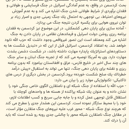
بحث كردسمن در واقع، به عدم آمادگى اسرائيل در جنگ فرسايشى و طولانى و
فقدان برآوردى از شرايط طولانى شدن جنگ اشاره مى كند و به عدم آموزش
نيروهاى احتياط، بى توجهى به احتمال يك جنگ زمينى جدى و اصرار زياد بر
توان نيروى هوايى براى يكسره كردن نتيجه جنگ مى پردازد.
- آماده سازى براى پايان دهى كشمكش. در اين موضوع نيز كردسمن به فقدان
برنامه ريزى روشن دولت اسرئيل و فرماندهان نظامى در پايان دادن به جنگ
اشاره مى كند ومعتقد است اين تصور غيرواقعى وجود داشت كه حزب الله نابود
خواهد شد. به اعتقاد كردسمن، اسرائيل قبل از اين كه در «تبديل شكست ها به
دستاوردهاى استراتژيك پايدار» مهارت داشته باشد، در شكست دشمن بشدت
مهارت دارد. وى به آمريكا توصيه مى كند كه از تجربه جنگ لبنان و ساير جنگ
هاى چند سال اخير در خليج فارس، عراق و افغانستان بياموزد كه بدون برنامه
ريزى و نقشه براى پايان دهى جنگ، تنها مى تواند به استقبال «پيش درآمد
خطرناك يك صلح شكست خورده» برود.كردسمن در بخش ديگرى از درس هاى
تاكتيكى- تكنولوژيكى موارد زير را بيان مى دارد:
- حزب الله با استفاده از جنگ شبكه اى و نامتقارن الگوى خاص جنگى خود را
نشان داده و به عنوان يك شبكه پراكنده از هسته ها و واحدهاى كوچك با
استقلال قابل توجهى عمل كرده و با جابه جايى سريع و كسب اطلاعات لازم،
خود را با محيط سازگار نموده است. كردسمن اين هشدار جدى را مطرح مى كند
كه هرچند نوع جنگ شبكه - محور غرب عليه نيروهاى جنگ متقارن مؤثر است،
در مقابل جنگ نامتقارن شبكه محور با چالشى جدى روبه رو شده است كه بايد
آن را درك كند.