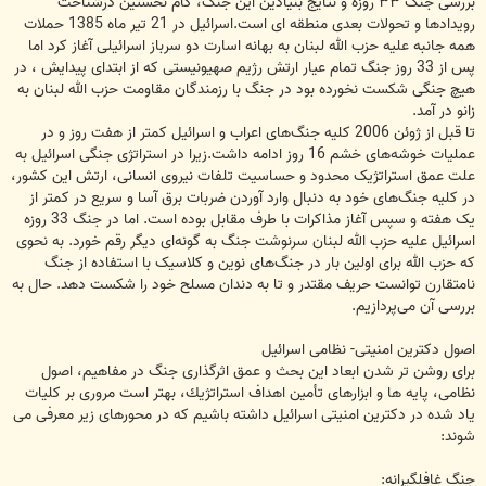
بررسى جنگ ۳۳ روزه و نتايج بنيادين اين جنگ، گام نخستين درشناخت
رويدادها و تحولات بعدى منطقه اى است.اسرائیل در 21 تیر ماه 1385 حملات
همه جانبه علیه حزب الله لبنان به بهانه اسارت دو سرباز اسرائیلی آغاز کرد اما
پس از 33 روز جنگ تمام عیار ارتش رژیم صهیونیستی که از ابتدای پیدایش ، در
هیچ جنگی شکست نخورده بود در جنگ با رزمندگان مقاومت حزب الله لبنان به
زانو در آمد.
تا قبل از ژوئن 2006 کلیه جنگ‌های اعراب و اسرائیل کمتر از هفت روز و در
عملیات خوشه‌های خشم 16 روز ادامه داشت.زیرا در استراتژی جنگی اسرائیل به
علت عمق استراتژیک محدود و حساسیت تلفات نیروی انسانی، ارتش این کشور،
در کلیه جنگ‌های خود به دنبال وارد آوردن ضربات برق آسا و سریع در کمتر از
یک هفته و سپس آغاز مذاکرات با طرف مقابل بوده است. اما در جنگ 33 روزه
اسرائیل علیه حزب الله لبنان سرنوشت جنگ به گونه‌ای دیگر رقم خورد. به نحوی
که حزب الله برای اولین بار در جنگ‌های نوین و کلاسیک با استفاده از جنگ
نامتقارن توانست حریف مقتدر و تا به دندان مسلح خود را شکست دهد. حال به
بررسی آن می‌پردازیم.
اصول دكترين امنيتى- نظامى اسرائيل
براى روشن تر شدن ابعاد اين بحث و عمق اثرگذارى جنگ در مفاهيم، اصول
نظامى، پايه ها و ابزارهاى تأمين اهداف استراتژيك، بهتر است مرورى بر كليات
ياد شده در دكترين امنيتى اسرائيل داشته باشيم كه در محورهاى زير معرفى مى
شوند:
جنگ غافلگيرانه: