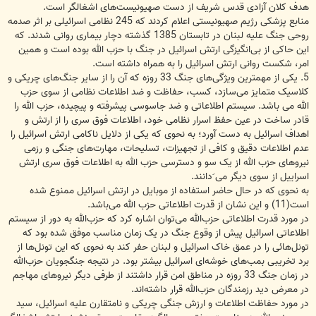
هدف کلان آزادی قدس شریف از دست صهیونیست‌های اشغالگر است.
منابع پزشکی رژیم صهیونیستی اعلام کردند که 245 نظامی اسرائیلی بر اثر صدمه
روحی جنگ علیه لبنان در تابستان 1385 گذشته دچار بیماری روانی شدند. که
این حاکی از بی‌انگیزگی ارتش اسرائیل در جنگ با حزب الله بوده است و همین
امر، شکست روانی ارتش اسرائیل را به همراه داشته است.
5. یکی از مهمترین ویژگی‌های جنگ 33 روزه که آن را از سایر جنگ‌های چریکی و
کلاسیک متمایز می‌سازد، کسب، حفاظت و ضد اطلاعات نظامی از سوی حزب
الله می باشد. سیستم اطلاعاتی و ضد جاسوسی پیشرفته و پیچیده، حزب الله را
قادر ساخت در عین حفظ اسرار نظامی خود، اطلاعات فوق سری را از ارتش و
اهداف اسرائیل به دست آورد؛ به نحوی که یکی از دلایل ناکامی ارتش اسرائیل را
عدم اطلاعات دقیق و کافی از تجهیزات، تسلیحات، مهارت‌های جنگی و رزمی
نیروهای حزب الله از یک سو و دسترسی حزب الله به اطلاعات فوق سری ارتش
اسراییل از سوی دیگر می َدانند.
به نحوی که در حال حاضر استفاده از موبایل در ارتش اسرائیل ممنوع شده
است(11) و این نشان از قدرت اطلاعاتی حزب الله می‌باشد.
در مورد قدرت اطلاعاتی حزب‌الله می‌توان اشاره کرد که حزب‌الله به دور از سیستم
اطلاعاتی اسرائیل پیش از وقوع جنگ در یک زمان مناسب موفق شده بود که
تونل‌هائی را در عمق خاک اسرائیل و لبنان حفر کند به نحوی که این تونل‌ها از
برد تخریبی بمب‌های خوشه‌ای اسرائیل بیشتر بود. در نتیجه جنگجویان حزب‌الله
در زمان جنگ 33 روزه در مناطق امن قرار داشتند از طرفی دیگر نیروهای مهاجم
در معرض دید رزمندگان حزب‌الله قرار داشته‌اند.
در مورد حفاظت اطلاعات و ارزش جنگی چریکی و نامتقارن علیه اسرائیل، سید