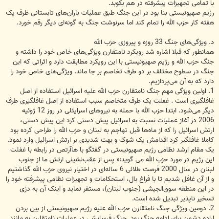
با تمامی تجهیزات پیشرفته در هم بکوبد.
رژیم صهیونیستی بنا بود در این جنگ طبق عملیات باران‌های تابستانی ظرف یک
هفته کار حزب الله را تمام کند اما سرنوشت جنگ به گونه‌ای دیگر رقم خورد.
د. ویژگی‌های جنگ 33 روزه و پیروزی حزب الله
همانطور که قبلا اشاره شد رویکرد نامتقارن ویژگی‌های خاص خود را داشته و
جنگ حزب الله و رژیم صهیونیستی با این رویکرد مطابقت دارد و اثراتی که این
جنگ در سطوح مختلف بر دو طرف تخاصم بر جا ماند. ویژگی‌های خاص خود را
دارد که به آن می‌پردازیم.
1. اولین ویژگی مهم جنگ نامتقارن حزب الله علیه اسرائیل استفاده از اصل
غافلگیری است . غفلت یک طرف متخاصم سبب استفاده از اصل غافلگیری طرف
دیگر می‌شود. ابتدا حزب الله با حمله به نیروهای اسرایئلی در روز 12 ژوئیه
2006 در آغاز عملیات نسبت به اسرائیل پیش دستی کرد این پیش دستی،
ارتش اسرائیل را که از ماه‌ها قبل تهاجم به لبنان و حزب الله را طراحی کرده بود
کاملا غافلگیر کرد اقدامش یک شوک و بهت شدیدی بر ارتش اسرائیل وارد نمود.
یک مقام ارشد نظامی رژیم صهیونیستی در گفتگو با هاآرتص در رابطه با غفلت
این رژیم در مورد حزب الله می گوید:« پس از عقب‌نشینی ارتش ما از جنوب
لبنان در سال 2000 فرصت طلائی 6 ساله‌ای در اختیار نیروی حزب الله گذاشتیم
و از آن غافل شدیم تا با فراغ بال، استحکامات و تجهیزات نظامی پیشرفته خود را
در این منطقه سوق‌الجیشی (جنوب لبنان)‌، مستقر نماید و اینک آن به دژی
تسخیر ناپذیر تبدیل شده است.
2. دومین ویژگی جنگ نامتقارن حزب الله علیه رژیم صهیونیستی از بین بردن
اراده دشمن برای ادامه جنگ بود. جنگ فرسایشی در عملیات نامتقارن به مانند