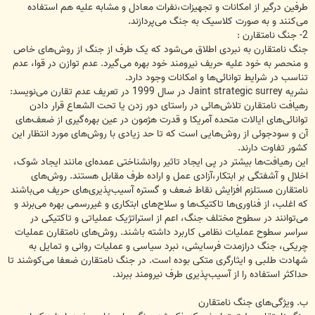
طرفین درگیر از امکانات و تجهیزات،‌نفرات معادل و مشابه علیه هم استفاده
می‌کنند و به صورت کلاسیک به جنگ می‌پردازند.
2- جنگ نامتقارن :
جنگ نامتقارن به نبردی اطلاق می‌شود که یک طرف از جنگ از روش‌های خاص
و منحصر به خود علیه حریف نیرومند خود بهره می‌گیرد. عدم توازن در قوا، عدم
تناسب در شرایط توانائی‌ها و امکانات وجود دارد.
نشریه Jaint strategic surrey در سال 1999 در تعریف عدم تقارن می‌نویسد:
رهیافت نامتقارن تلاش‌هائی در راستای دور زدن یا تحت الشعاع قرار دادن
توانائی‌های ایالات متحده آمریکا و قدرت هژمون در عین بهره‌گیری از ضعف‌های
آن و سودجوئی از روش‌هایی است که تا حد زیادی با روش‌های مورد انتظار این
کشور تفاوت دارند.
این رهیافت‌ها بیشتر در پی ایجاد تاثیر روانشناختی عمده‌ای مانند ایجاد شوک،
اخلال و آشفتگی بر ابتکار،آزادی عمل و اراده طرف مقابل هستند. روش‌های
نامتقارن مستلزم افزایش نقاط ضعف و گستره آسیب‌پذیری‌های حریف می‌باشند
که اغلب، از فناوری‌ها تاکتیک‌ها و سلاح‌های ابتکاری و غیررسمی بهره‌ می‌برند و
می‌توانند در سطوح مختلف جنگ، اعم از استراتژیک عملیاتی و تاکتیکی در
سراسر سطوح عملیات نظامی کاربرد داشته باشند. روش‌های نامتقارن عملیات
چریکی، جنگ درازمدت فرسایشی، نبرد سیاسی و عملیات روانی و تمایل به
شهادت طلبی و ایثارگری متکی بوده است. در جنگ نامتقارن ضعفا می‌کوشند تا
حداکثر استفاده را از آسیب‌پذیری طرف نیرومند ببرند.
ب. ویژگی‌های جنگ نامتقارن