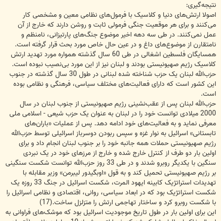
نتیجه‌گیری:
اصولا ارتش‌های دنیا و کلاسیک با فرمول‌های نظامی معین و مشخصی کار
می‌کنند و برای هر موقعیت جنگی فرمولی ثابت و روشن دارند که خارج از آن
عمل نمی‌کنند. در طی سه دهه اخیر موضوع جنگ‌های پارتیزانی، نامنظم و
نامتقارن از موضوع‌های داغ و در عین حال خاص مورد بحث قرار گرفته است.
همسایگان فلسطین اشغالی در طی 60 سال گذشته همواره مورد تهدید ارتش
کلاسیک رژیم صهیونیستی بودند و لبنان نیز از این مورد بی‌نصیب نبوده است.
حزب‌الله لبنان یک حزب شناخته شده لبنانی در طول 30 سال گذشته در جنوب
این کشور است که دارای فعالیت‌های مختلف سیاسی، فرهنگی و نظامی بوده
است.
حزب‌الله لبنان پس از عقب‌نشینی رژیم صهیونیستی از جنوب لبنان در سال
2000 میلادی توانست خود را در لبنان به عنوان یک حزب شیعی - اسلامی ملی
معرفی نماید و به فعالیت‌های خود ادامه دهد. پس از عملیات «باران‌های
تابستانی» اسرائیل به نوار غزه و سپس ربودن دوسرباز اسرائیلی توسط حزب‌الله
رژیم صهیونیستی حملات همه جانبه خود را بر جنوب لبنان انجام داد و برای
اولین بار دو طرف از کنترل خارج شده و خارج از مرزهای خود در یک نبردی
سنگین با یکدیگر روبرو شدند و در طی 33 روز حزب‌الله توانست شکست سنگینی
بر رژیم صهیونیستی تحمیل کند و به قول «اوبگیدور لیبرمن» وزیر مقابله با
تهدیدات استراتژیک کابینه ایهود المرت، شکست اسرائیل در جنگ 33 روزه یک
شکست استراتژیک بود که در ابعاد سیاسی، روانی، اقتصادی و نظامی اسرائیل را
با شکست روبرو کرد و ساختار تهاجمی ارتش را متزلزل ساخت.(17)
این برای اولین بار در طول تاریخ موجودیت اسرائیل بود که موشک‌های فراوانی به