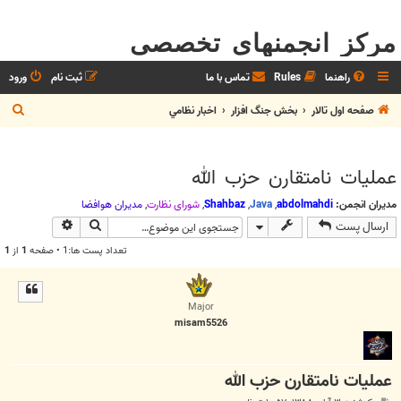
مرکز انجمنهای تخصصی
راهنما
Rules
تماس با ما
ثبت نام
ورود
ج
صفحه اول تالار
بخش جنگ افزار
اخبار نظامي
س
ت
عمليات نامتقارن حزب الله
ج
و
مدیران انجمن:
abdolmahdi
,
Java
,
Shahbaz
,
شوراي نظارت
,
مديران هوافضا
جستجو
جستجوی پیش
ارسال پست
تعداد پست ها:1 • صفحه
1
از
1
Major
misam5526
عمليات نامتقارن حزب الله