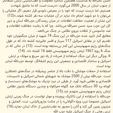
حسن نصرالله به مناسبت هفتمین سالگرد مقاومت و عقب‌نشینی ارتش اشغالگر
از جنوب لبنان در سال 2000 می‌گوید: «درست است که ما عاشق شهادت
هستیم، اما درست نیست که خود را در معرض نابودی قرار دهیم، اگر عملیاتی را
می‌توان با دو شهید انجام داد نباید در آن عملیات سه نفر کشته شوند.»(12)
این نشان از اهمیت حفاظت اطلاعات در میان رزمندگان حزب‌الله لبنان و دبیر
کل این حزب سید حسن نصرالله می‌باشد. چرا که با رعایت حفاظت اطلاعات و
ضد جاسوسی از تلقات نیروی نظامی در جنگ می‌کاهد.
مطابق آمار تایید شده حزب‌الله در این جنگ 74 شهید از میان جنگجویان خود
تقدیم کرد در مقابل اسرائیل 117 سرباز و افسر عالیرتبه کشته داد که در طول
جنگ‌های رژیم صهیونیستی این آمار بی‌سابقه بوده است. (13) در حالی که در
جنگ 6 روزه 1967 ارتش رژیم صهیونیستی فقط 16 کشته داد. (14)
6. ویژگی دیگر این جنگ استفاده از ضربات از راه دور سریع و مهلک بر ارتش
اسرائیل و ساختار اقتصادی و جمعیتی این رژیم اشغالگر، توسط حزب‌الله لبنان
بوده است.
استفاده از حملات موشکی با دقت بالا از عناصر پیشرفته در جنگ‌های نامتقارن
است. حزب‌الله بیش از 2500 موشک به شهرهای شمالی اسرائیل و تاسیسات
اقتصادی و نظامی فرود آورد. از طرفی در نبرد نزدیک به موشک‌های دست‌ساز و
کوتاه برد 30 دستگاه تانک ضد گلوله «مرکاوا» و چندین دستگاه بلدوزر نظامی
ارتش رژیم صهیونیستی منهدم شد.(15)
حزب‌الله با استفاده از این تاکتیک پیچیده و موثر توانست در جنگ زمینی ارتش
اسرائیل خصوصا تیپ ویژه «گولانی» را در مثلث مارون‌الراس، نبت، الجلیل و
عبترون زمین گیر کند و آنان را مجبور به عقب‌نشینی از خاک لبنان نماید.‌(16)
درس هايى از جنگ اسرائيل عليه حزب الله