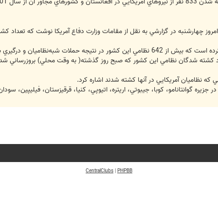
2001 تا كنون خبر داد.
شته شدند و مابقي نيز در حوادث مختلف جان خود را از دست دادند.
 كه نظاميان آمريكايي در آنها كشته شدند اشاره كرد.
 در جزيره گوانتانامو، كوبا، جيبوتي، اريتره، اتيوپي، كنيا، قرقيزستان، فيليپين، سو
CentralClubs
|
PHPBB