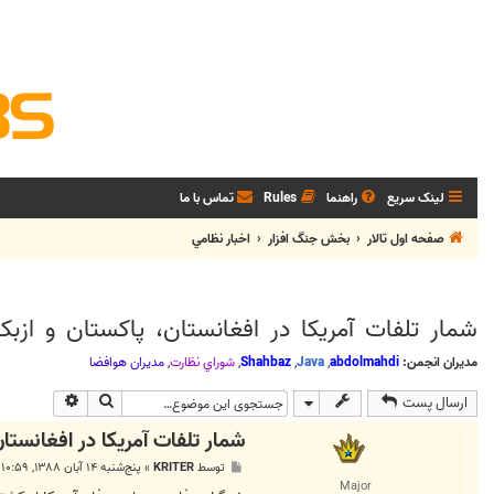
لینک سریع
راهنما
Rules
تماس با ما
صفحه اول تالار
بخش جنگ افزار
اخبار نظامي
شمار تلفات آمريكا در افغانستان، پاكستان و ازبكستان 833
مدیران انجمن:
abdolmahdi
,
Java
,
Shahbaz
,
شوراي نظارت
,
مديران هوافضا
جستجو
جستجوی پی
ارسال پست
شمار تلفات آمريكا در افغانستان، پا
پ
توسط
KRITER
»
پنج‌شنبه ۱۴ آبان ۱۳۸۸, ۱۰:۵۹ ق.ظ
س
Major