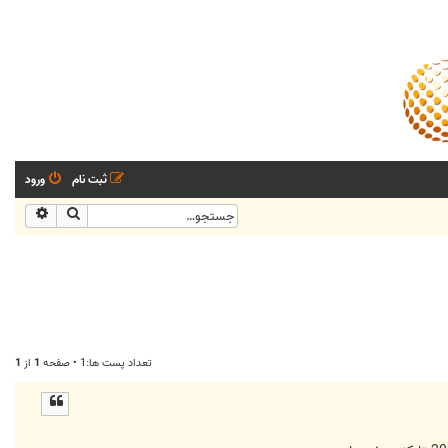
ثبت نام
ورود
جستجو
جستجو
تعداد پست ها:1 • صفحه
1
از
1