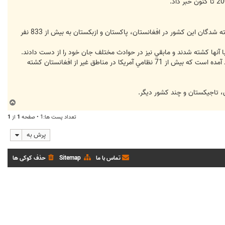
به گزارش فارس، خبرگزاري آسوشيتدپرس امروز چهارشنبه در گزارشي به نقل از مقامات وزارت دفاع آمريكا نوشت كه تعداد كشته شدگان اين كشور در افغانستان، پاكستان و ازبكستان به بيش از 833 نفر
در گزارش وزارت دفاع آمريكا در مورد تعداد كشته شدگان نظامي اين كشور كه صبح روز گذشته( به وقت محلي) بروزرساني شد آمده است كه بيش از 71 نظامي آمريكا در مناطق غير از افغانستان كشته
دان، تاجيكستان و چند كشور ديگر.
ب
ا
تعداد پست ها:1 • صفحه
1
از
1
ل
ا
پرش به
تماس با ما
Sitemap
حذف کوکی ها