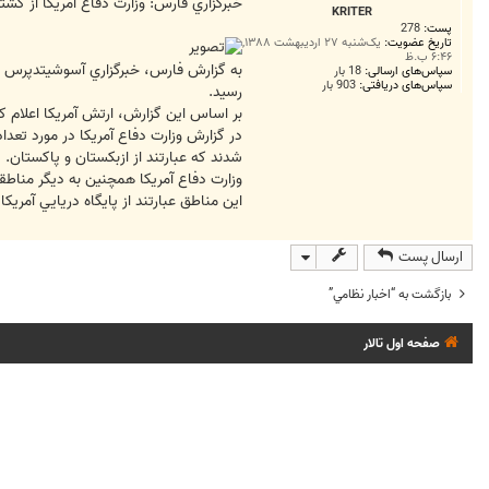
ت
خبرگزاري فارس: وزارت دفاع آمريكا از كشته شدن 833 نفر از نيروهاي آمريكايي در افغانستان و كشورهاي مجاور آن از سال 
KRITER
پست:
278
تاریخ عضویت:
یک‌شنبه ۲۷ اردیبهشت ۱۳۸۸,
۶:۴۶ ب.ظ
سپاس‌های ارسالی:
18 بار
سپاس‌های دریافتی:
903 بار
رسيد.
بر اساس اين گزارش، ارتش آمريكا اعلام كرده است كه بيش از 642 نظامي اين كشور در نتيجه حملات شبه‌نظاميان و درگيري با آنها ك
شدند كه عبارتند از ازبكستان و پاكستان.
وزارت دفاع آمريكا همچنين به ديگر مناطقي
اين مناطق عبارتند از پايگاه دريايي آمريكا
ارسال پست
بازگشت به “اخبار نظامي”
صفحه اول تالار