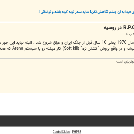
فردا به آن چشم نگاهش نکن! شاید سحر توبه کرده باشد و تو ندانی !
 با سیستم Arena که هدف رو بمحض شناسایی منهدم میکنه (Hard kill) اشتباه گرفت
ونریزی است
CentralClubs
|
PHPBB