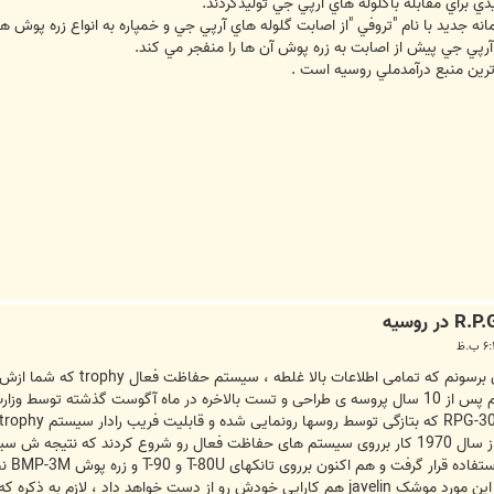
 براي مقابله باگلوله هاي آرپي جي توليدكردند.
انه جديد با نام "تروفي "از اصابت گلوله هاي آرپي جي و خمپاره به انواع زره پوش ه
 آرپي جي پيش از اصابت به زره پوش آن ها را منفجر مي كند.
رين منبع درآمدملي روسيه است .
آقای vaispard متاسفانه باید
ضد تانک مثل RPG هست که این سیستم پس از 10 سال پروسه ی طراحی و تست بالاخره در ماه آگ
افغان