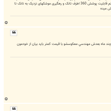
جهان بود ، جالبه بدونید که در سیستم Arena فاصله ی زمانی از کشف هدف تا انهدام اون تنها 0.07 ثانیه است !! این سیستم قابلیت پوشش 360 اطرف تانک و رهگیری موشکهای نزدیک به تانک تا
ب
ا
ل
ا
 چند ماه بعدش مهندسي معكوسشو با قيمت كمتر بايد بيان از خودمون
ب
ا
ل