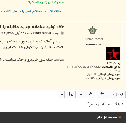
حضرت علی (علیه السلام):
مالک اگر
شب هنگام کسی را در حال گناه دیدی 
Re: توليد سامانه جديد مقابله با R.P.G در روسيه
پ
توسط
kamranrus
»
جمعه ۲۲ آبان ۱۳۸۸, ۴:۵۴ ب.ظ
س
Junior Poster
ت
kamranrus
باعث خطا رفتن موشکهای هدایت لیزری میشه و در واقع بروش "کشتن نرم" (Soft kill) کار میکنه رو
سیاست جنگ بدون خونریزی و جنگ سیاست با خ
پست:
179
تاریخ عضویت:
جمعه ۳۰ مرداد ۱۳۸۸, ۱۲:۳۴
ق.ظ
سپاس‌های ارسالی:
100 بار
سپاس‌های دریافتی:
283 بار
ارسال پست
بازگشت به “اخبار نظامي”
صفحه اول تالار