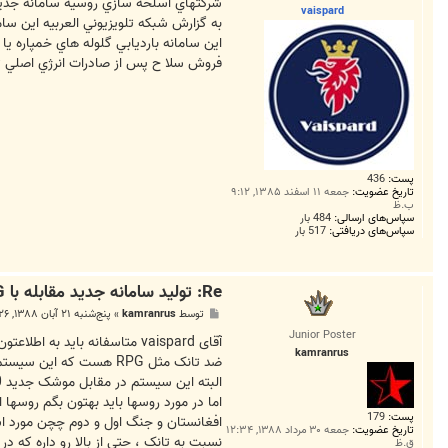
ت
شركتهاي اسلحه سازي روسيه سامانه جديدي
vaispard
به گزارش شبكه تلويزيوني العربيه اين سام
اين سامانه بارديابي گلوله هاي خمپاره يا
فروش سلا ح پس از صادرات انرژي اصلي ت
پست:
436
تاریخ عضویت:
جمعه ۱۱ اسفند ۱۳۸۵, ۹:۱۲
ب.ظ
سپاس‌های ارسالی:
484 بار
سپاس‌های دریافتی:
517 بار
Re: توليد سامانه جديد مقابله با R.P.G در روسيه
پ
توسط
kamranrus
»
پنج‌شنبه ۲۱ آبان ۱۳۸۸, ۶:۲۶ ب.ظ
س
Junior Poster
ت
kamranrus
البته این سیستم در مقابل موشک جدید RPG-30 که بتازگی توسط روسها رونمایی شده و قابلیت فریب رادار سیستم trophy رو داره ، کارایی چندانی نداره
پست:
179
تاریخ عضویت:
جمعه ۳۰ مرداد ۱۳۸۸, ۱۲:۳۴
ق.ظ