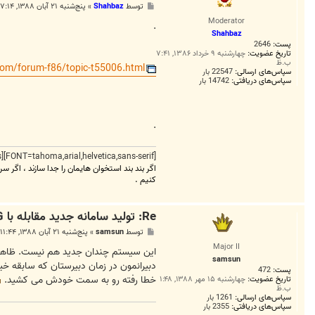
پ
توسط
Shahbaz
»
پنج‌شنبه ۲۱ آبان ۱۳۸۸, ۷:۱۴ ب.ظ
س
Moderator
ت
.
Shahbaz
پست:
2646
تاریخ عضویت:
چهارشنبه ۹ خرداد ۱۳۸۶, ۷:۴۱
ب.ظ
com/forum-f86/topic-t55006.html
سپاس‌های ارسالی:
22547 بار
سپاس‌های دریافتی:
14742 بار
.
[FONT=tahoma,arial,helvetica,sans-serif][FONT=times new roman,times]
اگر بند بند استخوان هایمان را جدا سازند ، اگر سر
کنیم .
Re: توليد سامانه جديد مقابله با R.P.G در روسيه
پ
توسط
samsun
»
پنج‌شنبه ۲۱ آبان ۱۳۸۸, ۱۱:۴۴ ب.ظ
س
Major II
ت
این سیستم چندان جدید هم نیست. ظاهراٌ 
samsun
دبیرانمون در زمان دبیرستان که سابقه 
پست:
472
خطا رفته رو به سمت خودش می کشید.
تاریخ عضویت:
چهارشنبه ۱۵ مهر ۱۳۸۸, ۱:۴۸
ب.ظ
سپاس‌های ارسالی:
1261 بار
سپاس‌های دریافتی:
2355 بار