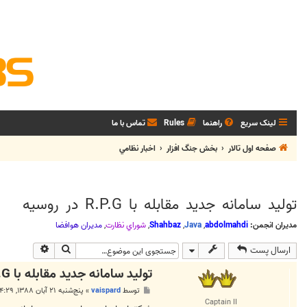
لینک سریع
راهنما
Rules
تماس با ما
صفحه اول تالار
بخش جنگ افزار
اخبار نظامي
توليد سامانه جديد مقابله با R.P.G در روسيه
مدیران انجمن:
abdolmahdi
,
Java
,
Shahbaz
,
شوراي نظارت
,
مديران هوافضا
جستجو
جستجوی پی
ارسال پست
توليد سامانه جديد مقابله با R.P.G در روسيه
پ
توسط
vaispard
»
پنج‌شنبه ۲۱ آبان ۱۳۸۸, ۴:۲۹ ب.ظ
س
Captain II