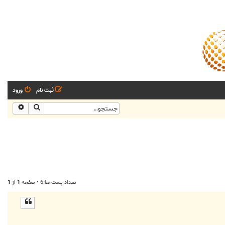
ثبت نام
ورود
جستجو
جستجو
تعداد پست ها:6 • صفحه
1
از
1