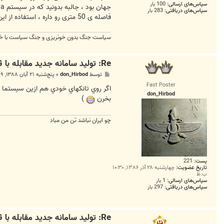
سپاس‌های ارسالی:
100 بار
سپاس‌های دریافتی:
283 بار
فاصله ی 50 متری رو داره ، استفاده از این سیستم شانس بقای تانک در مقابل مشوکهای ضد تانک رو بین 1.5 تا 2 برابر افزایش میده
سیاست جنگ بدون خونریزی و جنگ سیاست با خ
Re: توليد سامانه جديد مقابله با R.P.G در روسيه
پ
توسط
don_Hirbod
»
پنج‌شنبه ۲۱ آبان ۱۳۸۸, ۷:۰۹ ب.ظ
س
Fast Poster
ت
اگر روي تانكهاي خودي هم ازين سيستما م
don_Hirbod
بخرن
)
چو ايران نباشد تن من مباد
پست:
221
تاریخ عضویت:
چهارشنبه ۲۸ آذر ۱۳۸۶, ۱۰:۳۰
ب.ظ
سپاس‌های ارسالی:
1 بار
سپاس‌های دریافتی:
297 بار
Re: توليد سامانه جديد مقابله با R.P.G در روسيه