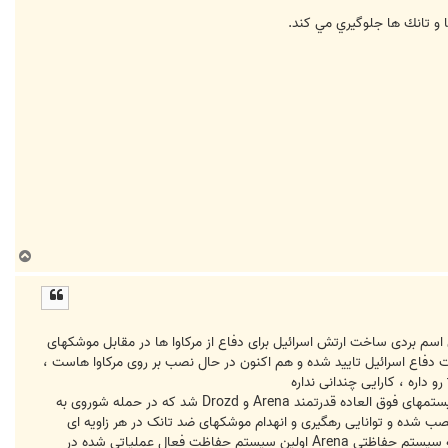
ا و تانك ها جلوگيري مي كند.
ب
ا
ل
ا
 به اطلاعتون برسونم که تمامی اطلاعات بالا غلطه ، سیستم حفاظت فعال trophy که شما ازش اسم بردی ساخت ارتش اسرائیل برای دفاع از مرکاوا ها در مقابل موشکهای
وست گذشته توسط وزارت دفاع اسرائیل تایید شده و هم اکنون در حال نصب بر روی مرکاوا هاست ،
اما در مورد روسها باید بهتون بگم روسها از سال 1970 کار برروی سیستم های حفاظت فعال رو شروع کردند که نتیجه ش سیستمهای فوق العاده قدرتمند Arena و Drozd شد که در حمله شوروی به
ستان و جنگ اول و دوم چچن مورد استفاده قرار گرفت و هم اکنون برروی تانکهای T-80U و T-90 و زره پوش BMP-3M نصب شده و توانایی رهگیری و انهدام موشکهای ضد تانک در هر زاویه ای
نسبت به تانک ، حتی از بالا رو داره که در این مورد موشک javelin هم کارایی خودش رو از دست خواهد داد ، لازم به ذکره که سیستم حفاظتی Arena اولین سیستم حفاظت فعال عملیاتی شده در