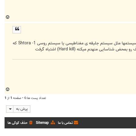
ب
ا
ل
ا
من هم گفتم تولید این جور سیستمها از سال 1970 یعنی 10 سال قبل از جنگ ایران و عراق شروع شد ، البته نباید این جور سیستمها مثل سیستم جلیقه ی مغناطیسی یا سیستم روسی Shtora -1 که
ب
ا
تعداد پست ها:6 • صفحه
1
از
1
ل
ا
پرش به
تماس با ما
Sitemap
حذف کوکی ها