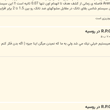
ونریزی است
يبستيم خيلي نيك مي شد ولي به ما كه نميدن ميگن اينا جيزه ( اگه بدن فكر كنم