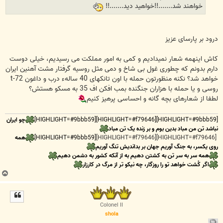
خواهند شد.......!!خواهید دید.......!!
درود بر پارسای عزیز
کاش اینهمه شعار نمیدادیم و کمی به امور مملکت می رسیدیم، خیلی دوست
دارم بدونم که چطوری غول بی شاخ و دمی مثل روسیه گرفتار مشت آهنین ایران
خواهد شد؟ نکنه منظورتون حمله با اون تانکهای 40 سالهء درب و داغون t-72
روسی و یا حمله با هزاران جنگنده بمب افکن اف 35 به مسکو هستش؟
لطفا از شعارهای بچه گانه و احساسی پرهیز کنیم
[HIGHLIGHT=#9bbb59][HIGHLIGHT=#f79646][HIGHLIGHT=#9bbb59]
چو ایران
نباشد تن من مباد بدین بوم و بر زنده یک تن مباد
[HIGHLIGHT=#f79646][HIGHLIGHT=#f79646]
[HIGHLIGHT=#9bbb59]
همه
روی یکسر، به جنگ آوریم جهان بر بداندیش تنگ آوریم
همه سر به سر تن به کشتن دهیم به از آنکه کشور به دشمن دهیم
اگر کُشت خواهد تو را روزگار، چه نیکو تر از مرگ در کارزار
ب
ا
ل
ا
Colonel II
shola