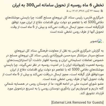
تخطي 6 ماه روسيه از تحويل سامانه اس300 به ايران
پ
جمعه ۲۲ آبان ۱۳۸۸, ۱۲:۰۶ ب.ظ
س
ت
خبرگزاري فارس: رئيس ستاد كل نيروهاي مسلح گفت: چرا بايستي موشك‌هاي
دفاعيS300 كه با تفاهم دو دولت براي اقدامات دفاع از ايران مورد توافق
قرارگرفته است، مجوز ارسال دريافت نمي‌كند و بيش از 6 ماه است از وقت
تحويل آنها از طرف روس تخطي شده است
.
به گزارش خبرگزاري فارس به نقل از معاونت فرهنگي ستاد كل نيروهاي
مسلح،سردار سرلشكر سيدحسن فيروزآبادي رئيس ستاد كل نيروهاي مسلح در
خصوص تعاملات تسليحاتي ايران و روسيه اظهار داشت: آيا استراتژيست‌هاي
روسيه اهميت ژئوپولتيك ايران را در امنيت روسيه در نظر نمي‌گيرند، چرا بايستي
موشك‌هاي دفاعي S300 كه با تفاهم دو دولت براي اقدامات دفاع از ايران
موردتوافق قرار گرفته است، مجوز ارسال دريافت نمي‌كند و بيش از 6 ماه است از
وقت تحويل آنها از طرف روس تخطي شده است.
عضو شوراي امنيت ملي در ادامه افزود: ما از دوستان روس در همسايه شمالي
گله داريم و اميدواريم اين يادآوري دوستان روسي را به تسريع درتحويل مورد
قرارداد تشويق كند.
[External Link Removed for Guests]