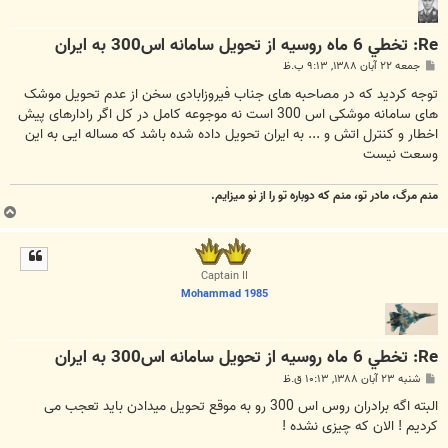
Re: تخطي 6 ماه روسيه از تحويل سامانه اس300 به ايران
پ
جمعه ۲۲ آبان ۱۳۸۸, ۹:۱۳ ب.ظ
س
ت
توجه کردید که در مصاحبه های جناب فیروزابادی سخن از عدم تحویل موشک
های سامانه موشکی اس 300 است نه موجوعه کامل در کل اگر رادارهای پیش
اخطار و کنترل اتش و ... به ایران تحویل داده شده باشد که مساله ایی به این
وسعت نیست
منم مرگ، مادر تو، منم که دوباره تو را از نو میزایم.
ب
ا
ل
ا
Captain II
Mohammad 1985
Re: تخطي 6 ماه روسيه از تحويل سامانه اس300 به ايران
پ
شنبه ۲۳ آبان ۱۳۸۸, ۱۰:۱۳ ق.ظ
س
ت
البته اگه برادران روس اس 300 رو به موقع تحویل میدادن باید تعجب می
کردیم ! الان که چیزی نشده !