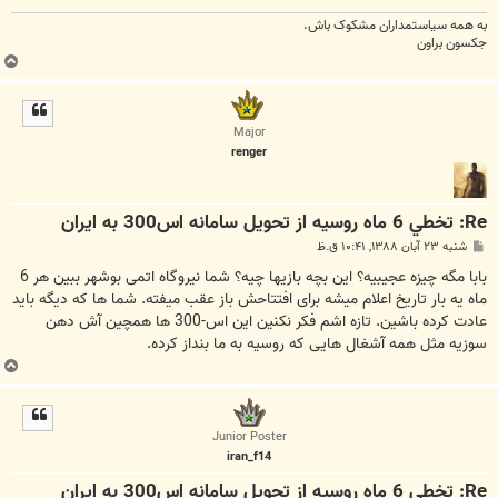
به همه سياستمداران مشکوک باش.
جکسون براون
ب
ا
ل
ا
Major
renger
Re: تخطي 6 ماه روسيه از تحويل سامانه اس300 به ايران
پ
شنبه ۲۳ آبان ۱۳۸۸, ۱۰:۴۱ ق.ظ
س
ت
بابا مگه چیزه عجیبیه؟ این بچه بازیها چیه؟ شما نیروگاه اتمی بوشهر ببین هر 6
ماه یه بار تاریخ اعلام میشه برای افتتاحش باز عقب میفته. شما ها که دیگه باید
عادت کرده باشین. تازه اشم فکر نکنین این اس-300 ها همچین آش دهن
سوزیه مثل همه آشغال هایی که روسیه به ما بنداز کرده.
ب
ا
ل
ا
Junior Poster
iran_f14
Re: تخطي 6 ماه روسيه از تحويل سامانه اس300 به ايران