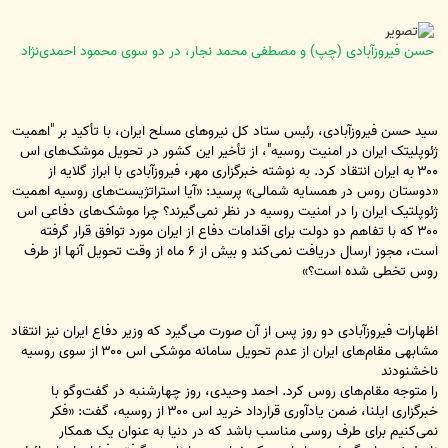
حسن فیروزآبادی (چپ) و مصطفی محمد نجار، در دو سوی محمود احمدی‌نژاد
سید حسن فیروزآبادی، رئیس ستاد کل نیروهای مسلح ایران، با تأکید بر "اهمیت
ژئوپلیتک ایران در امنیت روسیه"، از تأخیر این کشور در تحویل موشک‌های اس
۳۰۰ به ایران انتقاد کرد. به نوشته خبرگزاری مهر، فیروزآبادی با ابراز گلایه از
«دوستان روس در همسایه شمالی» پرسید: «آیا استراتژیست‌های روسیه اهمیت
ژئوپلتیک ایران را در امنیت روسیه در نظر نمی‌گیرند؟ چرا موشک‌های دفاعی اس
۳۰۰ که با تفاهم دو دولت برای اقدامات دفاع از ایران مورد توافق قرار گرفته
است، مجوز ارسال دریافت نمی‌کند و بیش از ۶ ماه از وقت تحویل آنها از طرف
روس تخطی شده است؟»
اظهارات فیروزآبادی دو روز پس از آن صورت می‌گیرد که وزیر دفاع ایران نیز انتقاد
مشابهی مقام‌های ایران از عدم تحویل سامانه موشکی اس ۳۰۰ از سوی روسیه
ناخشنودند
را متوجه مقام‌های روس کرد. احمد وحیدی، روز چهارشنبه در
گفت‌وگو با
خبرگزاری ایلنا، ضمن یادآوری قرارداد خرید اس ۳۰۰ از روسیه، گفت: «فکر
نمی‌کنيم برای طرف روسی مناسب باشد که در دنيا به عنوان يک همکار