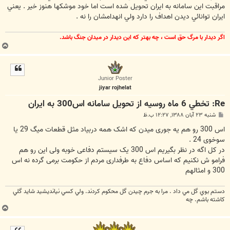
مراقبت اين سامانه به ايران تحويل شده است اما خود موشكها هنوز خير . يعني
ايران توانائي ديدن اهداف را دارد ولي انهدامشان را نه .
اگر ديدار با مرگ حق است ، چه بهتر كه اين ديدار در ميدان جنگ باشد.
ب
ا
ل
ا
Junior Poster
jiyar rojhelat
Re: تخطي 6 ماه روسيه از تحويل سامانه اس300 به ايران
پ
شنبه ۲۳ آبان ۱۳۸۸, ۱۲:۲۷ ب.ظ
س
ت
اس 300 رو هم یه جوری میدن که اشک همه دربیاد مثل قطعات میگ 29 یا
سوخوی 24 .
در کل اگه در نظر بگیریم اس 300 یک سیستم دفاعی خوبه ولی این رو هم
فرامو ش نکنیم که اساس دفاع به طرفداری مردم از حکومت برمی گرده نه اس
300 و امثالهم
دستم بوي گل مي داد . مرا به جرم چيدن گل محكوم كردند. ولي كسي نيانديشيد شايد گلي
كاشته باشم. چه
ب
ا
ل