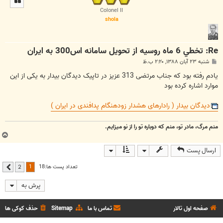
ا
Colonel II
shola
Re: تخطي 6 ماه روسيه از تحويل سامانه اس300 به ايران
پ
شنبه ۲۳ آبان ۱۳۸۸, ۲:۲۰ ب.ظ
س
ت
یادم رفته بود که جناب مرتضی 313 عزیز در تاپیک دیدگان بیدار به یکی از این
موارد اشاره کرده بود
دیدگان بیدار ( رادارهای هشدار زودهنگام پدافندی در ایران )
منم مرگ، مادر تو، منم که دوباره تو را از نو میزایم.
ب
ا
ارسال پست
ل
ا
1
تعداد پست ها:18
2
بعدی
پرش به
صفحه اول تالار
تماس با ما
Sitemap
حذف کوکی ها