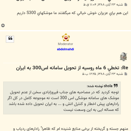
پ
شنبه ۲۳ آبان ۱۳۸۸, ۱۱:۰۴ ق.ظ
س
ت
اين هم براي عزيزان خوش خيالي كه ميگفتند ما موشكهاي S300 داريم
ب
ا
ل
ا
Moderator
abdolmahdi
Re: تخطي 6 ماه روسيه از تحويل سامانه اس300 به ايران
پ
شنبه ۲۳ آبان ۱۳۸۸, ۱۲:۲۵ ب.ظ
س
ت
shola نوشته شده:
توجه کردید که در مصاحبه های جناب فیروزابادی سخن از عدم تحویل
موشک های سامانه موشکی اس 300 است نه موجوعه کامل در کل اگر
رادارهای پیش اخطار و کنترل اتش و ... به ایران تحویل داده شده باشد
که مساله ایی به این وسعت نیست
منهم جسته و گريخته از برخي منابع شنيده ام كه ظاهرا" رادارهاي ردياب و