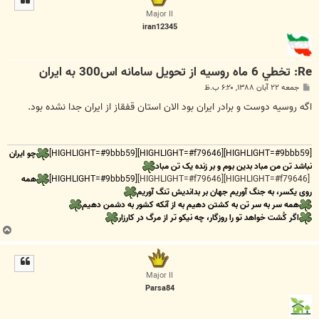
ا
Major II
iran12345
Re: تخطي 6 ماه روسيه از تحويل سامانه اس300 به ايران
پ
جمعه ۲۲ آبان ۱۳۸۸, ۶:۲۰ ب.ظ
س
ت
اگه روسیه دوست و برادر ایران بود الان استان قفقاز از ایران جدا نشده بود.
[HIGHLIGHT=#9bbb59][HIGHLIGHT=#f79646][HIGHLIGHT=#9bbb59]
چو ایران
نباشد تن من مباد بدین بوم و بر زنده یک تن مباد
[HIGHLIGHT=#f79646][HIGHLIGHT=#f79646]
[HIGHLIGHT=#9bbb59]
همه
روی یکسر، به جنگ آوریم جهان بر بداندیش تنگ آوریم
همه سر به سر تن به کشتن دهیم به از آنکه کشور به دشمن دهیم
اگر کُشت خواهد تو را روزگار، چه نیکو تر از مرگ در کارزار
ب
ا
ل
ا
Major II
Parsa84