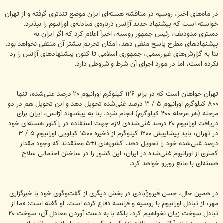
در ماه‌های اخیر، روسیه در مناقشه هسته‌ای ایران موضع تندتری گرفته و از تهران
خواسته است که پیشنهاد جدید آژانس درباره‌ی مبادله‌ی اورانیوم را بپذیرد.
دمیتری مدودیف، رئیس جمهور روسیه، اخیراَ اعلام کرد که اگر ایران به
پیشنهادهای مطرح پاسخ منفی دهد، امکان تحریم بیشتر آن منتفی نخواهد بود.
بنا به گزارش‌های غیررسمی، جمهوری اسلامی تا کنون پیشنهادهای آژانس را رد
نکرده است، اما در مورد اجرای آن شرط و شروطی دارد.
تهران خواهان است که در برابر ۱۲۶ کیلوگرم اورانیوم ۲۰ درصد غنی‌شده، تنها
۸۰۰ کیلوگرم اورانیوم ۵ / ۳ درصد غنی‌شده تحویل دهد و این تحویل هم در دو
مرحله (هر مرحله ۴۰۰ کیلوگرم) انجام شود. بنا به پیشنهاد آژانس، ایران برای
دریافت اورانیوم ۲۰ درصد غنی‌شده‌ی لازم جهت استفاده در راکتور هسته‌ای خود
در تهران، باید پیشاپیش ۱۲۰۰ کیلوگرم از ذخیره ۱۵۰۰ کیلویی اورانیوم ۵ / ۳
درصد غنی‌شده خود را تحویل دهد. کشورهای ۱+۵ معتقدند که وجود مقدار
کمتری از اورانیوم غنی‌شده در ایران، این کشور را در ساختن احتمالی سلاح
هسته‌ای با مانع روبرو خواهد کرد.
در همین حال، حسن فیروزآبادی در بخش دیگری از گفت‌وگوی خود با خبرگزاری
مهر، از تبادل اورانیوم با روسیه و فرانسه دفاع کرده است. او گفته است: «ما از
تبادل سوخت زیان نخواهیم کرد، بلکه با به دست آوردن معادل آن، سوخت ۲۰