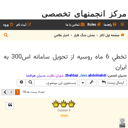
مرکز انجمنهای تخصصی
راهنما
Rules
تماس با ما
ثبت نام
ورود
ج
صفحه اول تالار
بخش جنگ افزار
اخبار نظامي
س
ت
تخطي 6 ماه روسيه از تحويل سامانه اس300 به
ج
ايران
و
مدیران انجمن:
abdolmahdi
,
Java
,
Shahbaz
,
شوراي نظارت
,
مديران هوافضا
جستجو
جستجوی پیشر
ارسال پست
1
تعداد پست ها:18
2
بعدی
Colonel II
shola