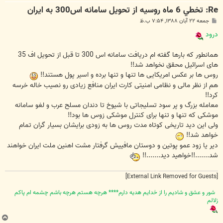
Re: تخطي 6 ماه روسيه از تحويل سامانه اس300 به ايران
پ
جمعه ۲۲ آبان ۱۳۸۸, ۷:۵۴ ب.ظ
س
ت
درود
همانطور که بارها گفته ام دریافت سامانه اس 300 تا قبل از تحویل اف 35
های اسرائیل محقق نخواهد شد!!
روس ها بر عکس امریکایی ها تنها و تنها برده و اسیر پول هستند!!
هم از نظر مالی و نظامی امنیتی کارت ایران منافع زیادی رو نصیب خاله خرسه
کرد!!
معامله بزرگ و پر سود تسلیجاتی با شیوخ تا دندان مسلح عرب و لغو سامانه
موشکی که تنها و تنها برای کنترل موشکی زوس ها بود!!
ولی این دید تاریخی کوتاه مدت روس ها به زودی برایشان بسیار گران تمام
خواهد شد!!
دیر یا زود عمو پوتین و دوستان مافییش گرفتار مشت اهنین ملت ایران خواهند
شد.......!!خواهید دید.......!!
[External Link Removed for Guests]
شور و عشق و شاديم را از خدايم هديه دارم**** هرچه هستم هرچه باشم چشمه ام پاکم
زلالم
ب