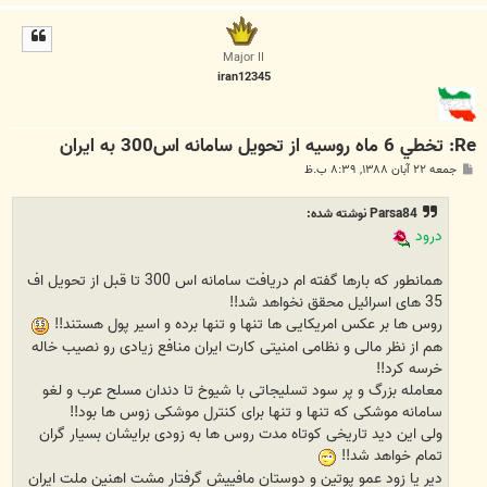
ا
ل
ا
Major II
iran12345
Re: تخطي 6 ماه روسيه از تحويل سامانه اس300 به ايران
پ
جمعه ۲۲ آبان ۱۳۸۸, ۸:۳۹ ب.ظ
س
ت
Parsa84 نوشته شده:
درود
همانطور که بارها گفته ام دریافت سامانه اس 300 تا قبل از تحویل اف
35 های اسرائیل محقق نخواهد شد!!
روس ها بر عکس امریکایی ها تنها و تنها برده و اسیر پول هستند!!
هم از نظر مالی و نظامی امنیتی کارت ایران منافع زیادی رو نصیب خاله
خرسه کرد!!
معامله بزرگ و پر سود تسلیجاتی با شیوخ تا دندان مسلح عرب و لغو
سامانه موشکی که تنها و تنها برای کنترل موشکی زوس ها بود!!
ولی این دید تاریخی کوتاه مدت روس ها به زودی برایشان بسیار گران
تمام خواهد شد!!
دیر یا زود عمو پوتین و دوستان مافییش گرفتار مشت اهنین ملت ایران