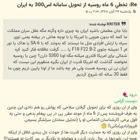
Re: تخطي 6 ماه روسيه از تحويل سامانه اس300 به ايران
پ
یک‌شنبه ۲۴ آبان ۱۳۸۸, ۲:۰۷ ب.ظ
س
ت
KRITER نوشته شده:
بابا جان مطمئن باشید ایران یه چیزی داره وگرنه مگه عقل سران مملکت
ما کمه که بدون هیچی با امریکا یا با نوچه هاش در بیفته یعنی توی
سپاه یا ارتش افرادی مثل ما نیستند که بدونند که با SA-6 یا هاک یا تور
ام 1 نمیشه جلوی F18 F22 B-2 یا ..... گرفت عاقلانه فکر کنید کره
شمالی برای امریکا قلدری میکنه مگه اونا S300 دارن؟ چین یا روسیه
نخواهند گذاشت که امریکا قدرت از ایران بگیره منظورم این نیست که
ایران نی نی روسیه هست ولی هر چه باشد ما از اونا پایین تریم چون ما
فقط 30 ساله که شروع کردیم
درود
دوست گرامی
وای از ان روزی که برای تحویل گرفتن سلاحی که پولش رو هم دادی این چنین
به طرف فروشنده پس از 6 ماه از موعد مقرر پی در پی پیغام بدهی و حتی به
قول برخی کارشناسان التماس او را (تحلیل سخنان سرلشگر بسیجی
فیروزابادی)بکنی!!
وای از ان روزی که به حمایت دیگر قدرت ها از خودت دل ببندی غافل از اینکه
همه این نامردها در حال بازی کردن و معامله با یکدیگر بر سر کارت تو هستند!!!