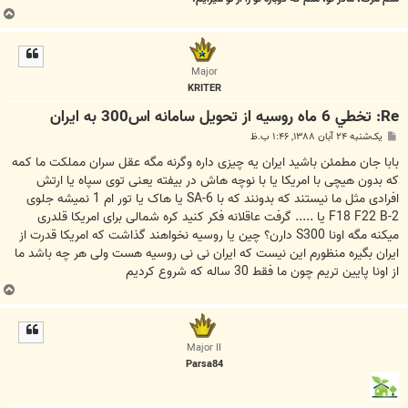
ب
ا
ل
ا
Major
KRITER
Re: تخطي 6 ماه روسيه از تحويل سامانه اس300 به ايران
پ
یک‌شنبه ۲۴ آبان ۱۳۸۸, ۱:۴۶ ب.ظ
س
ت
بابا جان مطمئن باشید ایران یه چیزی داره وگرنه مگه عقل سران مملکت ما کمه
که بدون هیچی با امریکا یا با نوچه هاش در بیفته یعنی توی سپاه یا ارتش
افرادی مثل ما نیستند که بدونند که با SA-6 یا هاک یا تور ام 1 نمیشه جلوی
F18 F22 B-2 یا ..... گرفت عاقلانه فکر کنید کره شمالی برای امریکا قلدری
میکنه مگه اونا S300 دارن؟ چین یا روسیه نخواهند گذاشت که امریکا قدرت از
ایران بگیره منظورم این نیست که ایران نی نی روسیه هست ولی هر چه باشد ما
از اونا پایین تریم چون ما فقط 30 ساله که شروع کردیم
ب
ا
ل
ا
Major II
Parsa84