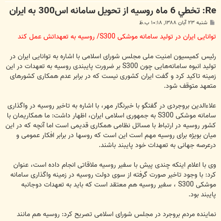
Re: تخطي 6 ماه روسيه از تحويل سامانه اس300 به ايران
پ
شنبه ۲۳ آبان ۱۳۸۸, ۱۰:۱۸ ب.ظ
س
ت
توانایی ایران در تولید سامانه‌ موشکی S300/ روسیه به تعهداتش عمل کند
رئیس کمیسیون امنیت ملی مجلس شورای اسلامی با اشاره به توانایی ایران در
تولید انبوه سامانه‌هایی چون S300 بر ضرورت پایبندی روسیه به تعهدات در این
زمینه تاکید کرد و گفت ایران کشوری نیست که در برابر عدم همکاری کشورهای
متعهد متوقف شود.
علاءالدین بروجردی در گفتگو با خبرنگار مهر، با اشاره به تاخیر روسیه در واگذاری
سامانه موشکی S300 به جمهوری اسلامی ایران، اظهار داشت: ما همکاریمان با
کشور روسیه در ارتباط با مسائل نظامی همکاری قدیمی است اما آنچه که در این
میان بویژه برای روسیه مهم است این است که روسها در برابر افکار عمومی و
درعرصه جهانی به تعهدات خود پایبند باشند.
وی با اعلام اینکه چندی پیش با سفیر روسیه ملاقاتی انجام داده است، عنوان
کرد: با وجود تاخیر صورت گرفته از سوی دولت روسیه در زمینه واگذاری سامانه
موشکی S300 ، سفیر روسیه هم معتقد است که باید به تعهدات دوجانبه
پایبند بود.
نماینده مردم بروجرد در مجلس شورای اسلامی تصریح کرد: روسیه هم مانند