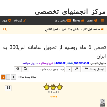
مرکز انجمنهای تخصصی
راهنما
Rules
تماس با ما
ثبت نام
ورود
ج
صفحه اول تالار
بخش جنگ افزار
اخبار نظامي
س
ت
تخطي 6 ماه روسيه از تحويل سامانه اس300 به
ج
ايران
و
مدیران انجمن:
abdolmahdi
,
Java
,
Shahbaz
,
شوراي نظارت
,
مديران هوافضا
جستجو
جستجوی پیش
ارسال پست
2
تعداد پست ها:18
1
قبلی
Colonel II
shola