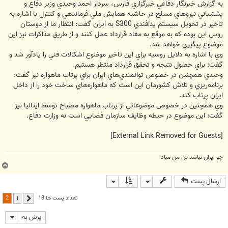
به گزارش خبرنگار دفاعي خبرگزاري فارس، سردار احمد وحيدي وزير دفاع و
پشتيباني نيروهاي مسلح در حاشيه همايش ملي فرماندهي و كنترل با اشاره به
تاخير در تحويل سيستم پدافندي S300 به ايران گفت: انتظار ما از دوستان
روس اين بوده كه به موقع به مفاد قرارداد عمل كنند و از طريق مذاكرات نيز اين
موضوع پيگيري خواهد شد.
وي با اشاره به دلايل روسيه براي اين تاخير موضوع اشكالات فني را يادآور شد و
گفت: براي حصول نتيجه و تحقق قرارداد منتظر هستيم.
وحيدي همچنين در خصوص توانمندي‌هاي ايران براي پرتاب ماهواره نيز گفت:
برنامه‌ريزي و تلاش كشورمان اين است كه ماهواره‌هاي ساخت خود را از داخل
ايران پرتاب كند.
وي همچنين در خصوص موضوعاتي از پرتاب ماهواره مصباح توسط ايتاليا نيز
گفت: اين موضوع در حيطه وظايف سازمان فضايي است نه وزارت دفاع.
[External Link Removed for Guests]
چو ايران نباشد تن من مباد
ب
ا
ارسال پست
ل
ا
2
تعداد پست ها:18
1
قبلی
پرش به