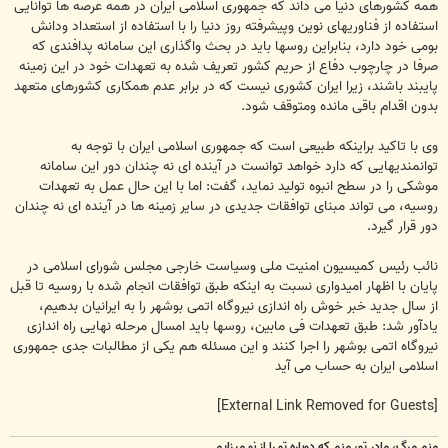
همه کشورهای دنیا می داند که جمهوری اسلامی ایران در همه عرصه ها توانایی
استفاده از فناوریهای نوین وپیشرفته روز دنیا را با استفاده از استعداد ودانش
بومی خود دارد، بنابراین روسها باید در بحث واگذاری این سامانه پدافندی که
صرفا در چارچوب دفاع از حریم کشور تعریف شده به تعهدات خود در این زمینه
پایبند باشند، زیرا ایران کشوری نیست که در برابر عدم همکاری کشورهای متعهد
بدون اقدام باقی مانده ومتوقف شود.
وی با تاکید براینکه طبیعی است که جمهوری اسلامی ایران با توجه به
توانمندیهایی که دارد خواهد توانست در آینده ای نه چندان دور این سامانه
موشکی را در سطح انبوه تولید نماید، گفت: اما با این حال عمل به تعهدات
روسیه، می تواند مبنای توافقات جدیدی در سایر زمینه ها در آینده ای نه چندان
دور قرار گیرد.
نائب رئیس کمیسیون امنیت ملی وسیاست خارجی مجلس شورای اسلامی در
پایان با اظهار امیدواری نسبت به اینکه طبق توافقات انجام شده با روسیه تا قبل
از سال جدید خبر خوش راه اندازی نیروگاه اتمی بوشهر را به ایرانیان بدهیم،
یادآور شد: طبق تعهدات فی مابین، روسها باید امسال مرحله نهایی راه اندازی
نیروگاه اتمی بوشهر را اجرا کنند و این مسئله هم یکی از مطالبات جدی جمهوری
اسلامی ایران به حساب می آید
[External Link Removed for Guests]
منم مرگ، مادر تو، منم که دوباره تو را از نو میزایم.