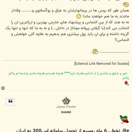
همان طور که روس ها در پیمانهایشان به عراق و یوگسلاوی و......... وفادار
ماندند به ما هم خواهند ماند!
نه به هند که از بین التماس و پیشنهاد های خارجی بهترین و ارزانترین ان را
انتخاب می کند(با گرفتن پروانه مونتاژ در داخل...) و نه به ما که تنها و تنها یک
گزینه داشته و برای ان باید پول بیشتری هم بدهیم به علاوه کلی خواهش و
التماس!!
.........................
[External Link Removed for Guests]
شور و عشق و شاديم را از خدايم هديه دارم**** هرچه هستم هرچه باشم چشمه ام پاکم
زلالم
ب
ا
ل
ا
Junior Poster
kondol
Re: تخطي 6 ماه روسيه از تحويل سامانه اس300 به ايران