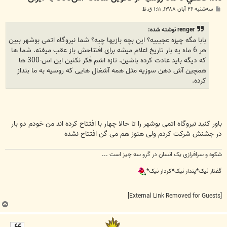
پ
سه‌شنبه ۲۶ آبان ۱۳۸۸, ۱:۱۱ ق.ظ
س
ت
renger نوشته شده:
بابا مگه چیزه عجیبیه؟ این بچه بازیها چیه؟ شما نیروگاه اتمی بوشهر ببین
هر 6 ماه یه بار تاریخ اعلام میشه برای افتتاحش باز عقب میفته. شما ها
که دیگه باید عادت کرده باشین. تازه اشم فکر نکنین این اس-300 ها
همچین آش دهن سوزیه مثل همه آشغال هایی که روسیه به ما بنداز
کرده.
باور کنید نیروگاه اتمی بوشهر را تا حالا چهار با افتتاح کرده اند من خودم دو بار
در جشنش شرکت کردم ولی هنوز هم می گن افتتاح نشده
شکوه و سرافرازی یک انسان در گرو سه چیز است ...
گفتار نیک*پندار نیک*کردار نیک*
[External Link Removed for Guests]
ب
ا
ل