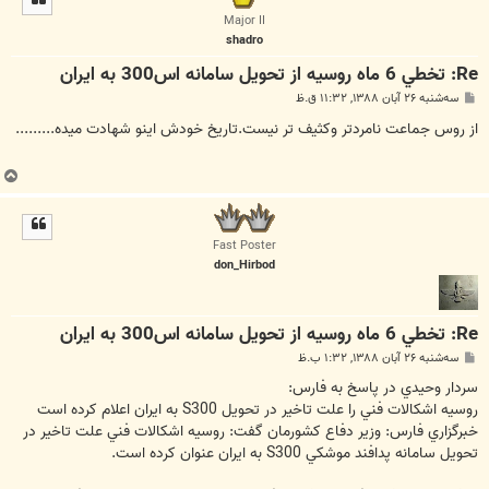
ا
Major II
shadro
Re: تخطي 6 ماه روسيه از تحويل سامانه اس300 به ايران
پ
سه‌شنبه ۲۶ آبان ۱۳۸۸, ۱۱:۳۲ ق.ظ
س
ت
از روس جماعت نامردتر وکثیف تر نیست.تاریخ خودش اینو شهادت میده.........
ب
ا
ل
ا
Fast Poster
don_Hirbod
Re: تخطي 6 ماه روسيه از تحويل سامانه اس300 به ايران
پ
سه‌شنبه ۲۶ آبان ۱۳۸۸, ۱:۳۲ ب.ظ
س
ت
سردار وحيدي در پاسخ به فارس:
روسيه اشكالات فني را علت تاخير در تحويل S300 به ايران اعلام كرده است
خبرگزاري فارس: وزير دفاع كشورمان گفت: روسيه اشكالات فني علت تاخير در
تحويل سامانه پدافند موشكي S300 به ايران عنوان كرده است.