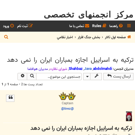
مرکز انجمنهای تخصصی
راهنما
Rules
تماس با ما
ثبت نام
ورود
ج
صفحه اول تالار
بخش جنگ افزار
اخبار نظامي
س
ت
ترکیه به اسراییل اجازه بمباران ایران را نمی دهد
ج
و
مدیران انجمن:
abdolmahdi
,
Java
,
Shahbaz
,
شوراي نظارت
,
مديران هوافضا
جستجو
جستجوی پیش
ارسال پست
تعداد پست ها:2 • صفحه
1
از
1
Captain
@lirez@
ترکیه به اسراییل اجازه بمباران ایران را نمی دهد