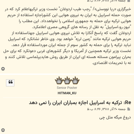
پ
جمعه ۲۰ آذر ۱۳۸۸, ۸:۰۴ ب.ظ
س
ت
خبرگزاری «ریا نووستی»/ "رجب طیب اردوغان" نخست وزیر ترکیهاعلام کرد که در
صورت حمله اسراییل به ایران به نیروی هوایی این کشوراجازه استفاده از حریم
هوایی ترکیه برای حمله به جمهوری اسلامی را نخواهدداد. این مطلب را
"نیوز.رو.اسراییل" به نقل از رسانه های گروهی مصری اعلامکرد.
اردوغان گفت که پاسخ آنکارا به تلاش نیروی هوایی اسراییل جهتاستفاده از
حریم هوایی ترکیه مانند "زمین لرزه" خواهد بود. وی خاطر نشانکرد که اسراییل
نباید ترکیه را برای حمله به کشور سوم از جمله ایران مورداستفاده قرار دهد.
نخست وزیر ترکیه همچنین از آمریکا و دیگر کشورهای غربی دعوتکرد که برای حل
بحران پیرامون مسئله هسته ای ایران از طریق روش هایدیپلماسی تلاش کنند و
نه با تحریمات اقتصادی.
ب
ا
ل
ا
Senior Poster
HITMAN_KU
Re: ترکیه به اسراییل اجازه بمباران ایران را نمی دهد
پ
جمعه ۲۰ آذر ۱۳۸۸, ۸:۴۶ ب.ظ
س
ت
دروغ میگه مثل چی
ب