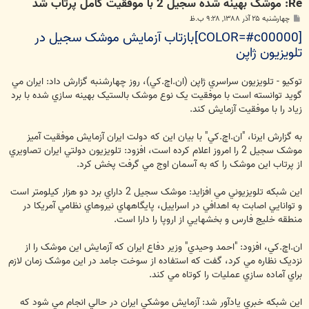
Re: موشک بهينه‌ شده سجيل 2 با موفقيت کامل پرتاب شد
پ
چهارشنبه ۲۵ آذر ۱۳۸۸, ۹:۲۸ ب.ظ
س
[COLOR=#c00000]بازتاب آزمايش موشک سجيل در
ت
تلويزيون ژاپن
توکيو - تلويزيون سراسري ژاپن (ان.اچ.کي)، روز چهارشنبه گزارش داد: ايران مي
گويد توانسته است با موفقيت يک نوع موشک بالستيک بهينه سازي شده با برد
زياد را با موفقيت آزمايش کند.
به گزارش ايرنا، "ان.اچ.کي" با بيان اين که دولت ايران آزمايش موفقيت آميز
موشک سجيل 2 را امروز اعلام کرده است، افزود: تلويزيون دولتي ايران تصاويري
از پرتاب اين موشک را که به آسمان اوج مي گرفت پخش کرد.
اين شبکه تلويزيوني مي افزايد: موشک سجيل 2 داراي برد دو هزار کيلومتر است
و توانايي اصابت به اهدافي در اسراييل، پايگاههاي نيروهاي نظامي آمريکا در
منطقه خليج فارس و بخشهايي از اروپا را دارا است.
ان.اچ.کي، افزود: "احمد وحيدي" وزير دفاع ايران که آزمايش اين موشک را از
نزديک نظاره مي کرد، گفت که استفاده از سوخت جامد در اين موشک زمان لازم
براي آماده سازي عمليات را کوتاه مي کند.
اين شبکه خبري يادآور شد: آزمايش موشکي ايران در حالي انجام مي شود که