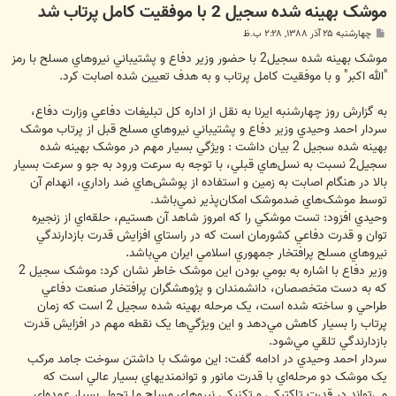
موشک بهينه‌ شده سجيل 2 با موفقيت کامل پرتاب شد
پ
چهارشنبه ۲۵ آذر ۱۳۸۸, ۲:۲۸ ب.ظ
س
ت
موشک بهينه شده سجيل2 با حضور وزير دفاع و پشتيباني نيروهاي مسلح با رمز
"الله اکبر" و با موفقيت کامل پرتاب و به هدف تعيين شده اصابت کرد.
به گزارش روز چهارشنبه ايرنا به نقل از اداره کل تبليغات دفاعي وزارت دفاع،
سردار احمد وحيدي وزير دفاع و پشتيباني نيروهاي مسلح قبل از پرتاب موشک
بهينه شده سجيل 2 بيان داشت : ويژگي بسيار مهم در موشک بهينه شده
سجيل2 نسبت به نسل‌هاي قبلي، با توجه به سرعت ورود به جو و سرعت بسيار
بالا در هنگام اصابت به زمين و استفاده از پوشش‌هاي ضد راداري، انهدام آن
توسط موشک‌هاي ضدموشک امکان‌پذير نمي‌باشد.
وحيدي افزود: تست موشکي را که امروز شاهد آن هستيم، حلقه‌اي از زنجيره
توان و قدرت دفاعي کشورمان است که در راستاي افزايش قدرت بازدارندگي
نيروهاي مسلح پرافتخار جمهوري اسلامي ايران مي‌باشد.
وزير دفاع با اشاره به بومي بودن اين موشک خاطر نشان کرد: موشک سجيل 2
که به دست متخصصان، دانشمندان و پژوهشگران پرافتخار صنعت دفاعي
طراحي و ساخته شده است، يک مرحله بهينه شده سجيل 2 است که زمان
پرتاب را بسيار کاهش مي‌دهد و اين ويژگي‌ها يک نقطه مهم در افزايش قدرت
بازدارندگي تلقي مي‌شود.
سردار احمد وحيدي در ادامه گفت: اين موشک با داشتن سوخت جامد مرکب
يک موشک دو مرحله‌اي با قدرت مانور و توانمنديهاي بسيار عالي است که
مي‌تواند در قدرت تاکتيکي و تکنيکي نيروهاي مسلح ما تحول بسيار عمده‌اي