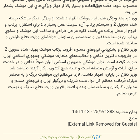
محسوب شود، دقت فوق‌العاده و بسيار بالا از ديگر ويژگي‌هاي اين موشک بشمار
مي‌رود.
وي دربارهد ويژگي هاي اين موشک اظهار داشت:‌ از ويژگي ديگر موشک بهينه
شده سجيل 2 و سيستم پرتاب آن، سرعت عمل بسيار بالا براي استقرار، پرتاب و
خروج از محل پرتاب مي‌باشد، کليه مراحل طراحي و ساخت اين موشک و سکوي
پرتاب آن توسط محققين و متخصصيان سازمان هوافضاي وزارت دفاع طراحي و
ساخته شده است.
وزير دفاع و پشتيباني نيروهاي مسلح، افزود: پرتاب موشک بهينه شده سجيل 2
در چارچوب دکترين دفاعي و فعاليت‌هاي متعارف موشکي جمهوري اسلامي ايران
صورت گرفته است. توان موشکي جمهوري اسلامي ايران صرفاً دفاعي و در خدمت
صلح، ثبات و آرامش منطقه است و عليه هيچ کشوري بکار گرفته نخواهد شد.
وزير دفاع در پايان، اظهار داشت: لازم مي‌دانم اين موفقيت بزرگ را به محضر
مبارک فرمانده معظم کل قوا، ملت شريف و بزرگوار ايران و نيروهاي مسلح و
مديران، کارکنان و متخصصان زبده و افتخار آفرين وزارت دفاع تبريک و تهنيت
عرض نمايم.
زمان مخابره: 25/9/1388 - 13:11:13
منبع
[External Link Removed for Guests]
"
قرآن"
(کلام خدا) ...راه سعادت و خوشبختی.