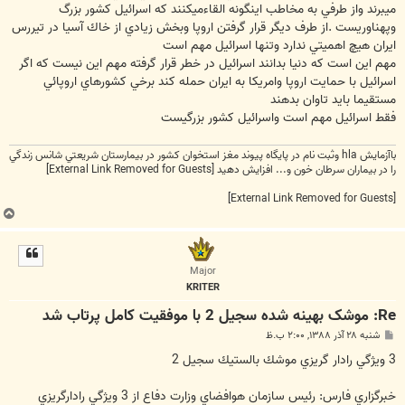
ميبرند واز طرفي به مخاطب اينگونه القاءميكنند كه اسرائيل كشور بزرگ
وپهناوريست .از طرف ديگر قرار گرفتن اروپا وبخش زيادي از خاك آسيا در تيررس
ايران هيچ اهميتي ندارد وتنها اسرائيل مهم است
مهم اين است كه دنيا بدانند اسرائيل در خطر قرار گرفته مهم اين نيست كه اگر
اسرائيل با حمايت اروپا وامريكا به ايران حمله كند برخي كشورهاي اروپائي
مستقيما بايد تاوان بدهند
فقط اسرائيل مهم است واسرائيل كشور بزرگيست
باآزمايش hla وثبت نام در پايگاه پيوند مغز استخوان كشور در بيمارستان شريعتي شانس زندگي
را در بيماران سرطان خون و... افزايش دهيد
[External Link Removed for Guests]
[External Link Removed for Guests]
ب
ا
ل
ا
Major
KRITER
Re: موشک بهينه‌ شده سجيل 2 با موفقيت کامل پرتاب شد
پ
شنبه ۲۸ آذر ۱۳۸۸, ۲:۰۰ ب.ظ
س
ت
3 ويژگي رادار گريزي موشك بالستيك سجيل 2
خبرگزاري فارس: رئيس سازمان هوافضاي وزارت دفاع از 3 ويژگي رادارگريزي