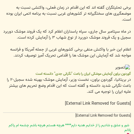
برخی تحلیلگران گفته اند که این اقدام در زمان فعلی، واکنشی نسبت به
موضعگیری های سختگیرانه تر کشورهای غربی نسبت به برنامه اتمی ایران بوده
است.
در ماه سپتامبر سال جاری، سپاه پاسداران اعلام کرد که یک فروند موشک دوربرد
سجیل و یک فروند موشک دوربرد از نوع شهاب ۳ را آزمایش کرده است.
اعلام این خبر با واکنش منفی برخی کشورهای غربی از جمله آمریکا و فرانسه
مواجه شد که آزمایش این موشک ها را اقدامی تحریک آمیز توصیف کردند.
گوردون براون آزمایش موشکی ایران را باعث "نگرانی جدی" دانسته است
در بریتانیا، گوردون براون، نخست وزیر، آزمایش موشک بهینه شده سجیل-۲ را
باعث نگرانی شدید دانسته و گفته است که این اقدام وضع تحریم های بیشتر
علیه ایران را توجیه می کند.
[External Link Removed for Guests]
[External Link Removed for Guests]
شور و عشق و شاديم را از خدايم هديه دارم**** هرچه هستم هرچه باشم چشمه ام پاکم
زلالم