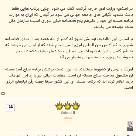
در اطلاعیه وزارت امور خارجه فرانسه گفته می شود: چنین پرتاب هایی فقط
باعث تشدید نگرانی های جامعه جهانی می شود در آنزمان که ایران به موازات
برنامه هسته ای خود را علیرغم پنج قطعنامه قبلی شورای امنیت سازمان ملل
متحد توسعه می بخشد.
بر اساس این اطلاعیه، آزمایش امروز که کمتر از سه هفته بعد از صدور قطعنامه
شورای حاکم آژانس بین المللی انرژی اتمی انجام شده که از ایران می خواهد که
به طور کامل و فورا به تعهدات بین المللی خود عمل نماید، علامت بسیار
ناخوشایندی برای جامعه جهانی بشمار می آید.
آمریکا و برخی از کشورها معتقدند که ایران تحت پوشش برنامه صلح آمیز هسته
ای مشغول ساخت سلاح هسته ای است. مقامات ایرانی نیز با رد این اتهامات
بارها اعلام کرده اند که برنامه هسته ای این کشور صرفا جهت رفع نیازهای انرژی
است.
ب
ا
ل
ا
Colonel II
shola