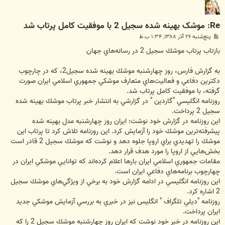
Re: موشک بهينه‌ شده سجيل 2 با موفقيت کامل پرتاب شد
پ
پنج‌شنبه ۲۶ آذر ۱۳۸۸, ۱:۳۴ ب.ظ
س
ت
بازتاب پرتاب موشك سجيل 2 در رسانه‌هاي جهان
به گزارش فارس، روز چهارشنبه موشك بهينه شده سجيل2، كه در چارچوب
دكترين دفاعي و فعاليت‌هاي متعارف موشكي جمهوري اسلامي ايران صورت
گرفته، با موفقيت كامل پرتاب شد.
روزنامه انگليسي "گاردين " در گزارشي به انتشار خبر پرتاب موشك بهينه شده
سجيل 2 پرداخت.
اين روزنامه در گزارش خود نوشت: ايران روز چهارشنبه مدل بهينه شده
پيشرفته‌ترين موشك خود را آزمايش كرد. اين روزنامه تلاش كرد تا پرتاب اين
موشك را تهديدي براي اروپا جلوه دهد و نوشت كه موشك سجيل 2 قادر است
بخش‌هايي از اروپا را مورد هدف قرار دهد.
مقامات جمهوري اسلامي ايران بارها اعلام كرده‌اند كه توانايي موشكي ايران در
چهارچوب برنامه‌هاي دفاعي ايران است.
اين روزنامه انگليسي در ادامه گزارش خود به برخي از ويژگي‌هاي موشك سجيل
2 اشاره كرد.
روزنامه "ديلي تلگراف " انگليس نيز در خبري به بررسي آزمايش موشكي جديد
ايران پرداخت.
اين روزنامه در خبر خود نوشت كه ايران روز چهارشنبه موشك سجيل 2 را كه