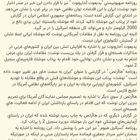
روزنامه صهيونيستي "يديعوت آحارونوت " نيز با قرار دادن اين خبر در صدر اخبار
خود نوشت: ايران با اين اقدامات توان نظامي خود در برابر غرب را نشان مي‌دهد.
در ابتداي اين گزارش آمده است: رسانه‌هاي جمهوري اسلامي ايران در گزارش
خود از پرتاب اين موشك تاكيد كردند كه موشك بالستيك ايران بردي بالغ بر
2000 كيلومتر دارد و مي‌تواند كل منطقه اسرائيل را در بر گيرد.
البته اين روزنامه به نقل از مقامات آمريكايي نوشت كه موشك ايراني اصلا نشان
از گسترش تكنولوژي ايران نيست.
يديعوت آحارونوت نيز با اشاره به افزايش تنش بين ايران و كشورهاي غربي در
مذاكرات هسته‌اي و قرار گرفتن در يك بن‌بست نوشت: مقامات ايران براي عرض
اندام به غرب و نشان دادن توانايي خود اقدام به پرتاب موشك قاره‌پيماي سجيل
2 نمود.
روزنامه "هاآرتص " در گزارشي با عنوان "ايران به سمت خاور دور تغيير جهت داده
است " نوشت: پرتاب اين موشك و موشك‌هاي قبلي در واقع مقابله با تهديد
اسرائيل، كشورهاي اروپايي نزديك به ايران و نيز پايگاه‌هاي نظامي آمريكا در
خليج فارس است.
هاآرتص از سوي ديگر با اشاره به تصميم مجلس نمايندگان آمريكا براي تحريم
بنزين ايران نوشت كه اين اقدام در راستاي بازداشتن ايران از ادامه فعاليت هاي
هسته‌اي است.
در گزارش ديگري كه در هاآرتص به چاپ رسيد نوشته شده كه ايران در راستاي
آزمايش‌هاي موشكي خود اين بار موشك دوربرد سجيل 2 را پرتاب كرد.
روزنامه "اسرائيل هيوم " نيز اين خبر را پوشش داد. اين روزنامه با اشاره به
سخنان اخير سردار جعفري فرمانده سپاه پاسداران مبني بر اينكه در صورتيكه