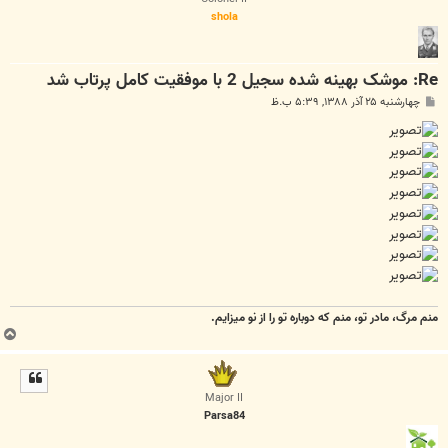
shola
Re: موشک بهينه‌ شده سجيل 2 با موفقيت کامل پرتاب شد
پ
چهارشنبه ۲۵ آذر ۱۳۸۸, ۵:۳۹ ب.ظ
س
ت
منم مرگ، مادر تو، منم که دوباره تو را از نو میزایم.
ب
ا
ل
ا
Major II
Parsa84