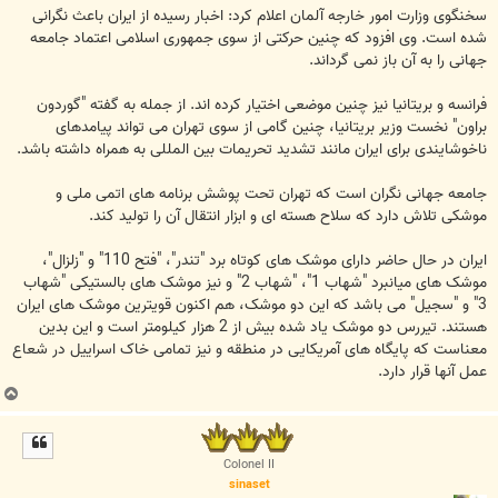
سخنگوی وزارت امور خارجه آلمان اعلام کرد: اخبار رسیده از ایران باعث نگرانی
شده است. وی افزود که چنین حرکتی از سوی جمهوری اسلامی اعتماد جامعه
جهانی را به آن باز نمی گرداند.
فرانسه و بریتانیا نیز چنین موضعی اختیار کرده اند. از جمله به گفته "گوردون
براون" نخست وزیر بریتانیا، چنین گامی از سوی تهران می تواند پیامدهای
ناخوشایندی برای ایران مانند تشدید تحریمات بین المللی به همراه داشته باشد.
جامعه جهانی نگران است که تهران تحت پوشش برنامه های اتمی ملی و
موشکی تلاش دارد که سلاح هسته ای و ابزار انتقال آن را تولید کند.
ایران در حال حاضر دارای موشک های کوتاه برد "تندر"، "فتح 110" و "زلزال"،
موشک های میانبرد "شهاب 1"، "شهاب 2" و نیز موشک های بالستیکی "شهاب
3" و "سجیل" می باشد که این دو موشک، هم اکنون قویترین موشک های ایران
هستند. تیررس دو موشک یاد شده بیش از 2 هزار کیلومتر است و این بدین
معناست که پایگاه های آمریکایی در منطقه و نیز تمامی خاک اسراییل در شعاع
عمل آنها قرار دارد.
ب
ا
ل
ا
Colonel II
sinaset