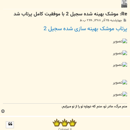
Re: موشک بهينه‌ شده سجيل 2 با موفقيت کامل پرتاب شد
پ
چهارشنبه ۲۵ آذر ۱۳۸۸, ۲:۴۸ ب.ظ
س
پرتاب موشک بهینه سازی شده سجیل 2
ت
منم مرگ، مادر تو، منم که دوباره تو را از نو میزایم.
ب
ا
ل
ا
Colonel II