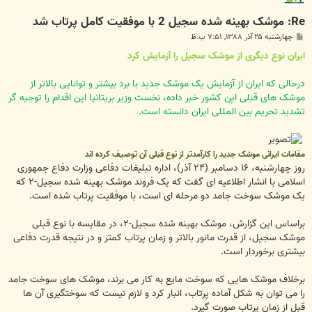
Re: موشک بهينه‌ شده سجيل 2 با موفقيت کامل پرتاب شد
پ
چهارشنبه ۲۵ آذر ۱۳۸۸, ۷:۵۱ ب.ظ
س
ت
ایران نوع دیگری از موشک سجیل را آزمایش کرد
درحالی که ایران از آزمایش یک موشک جدید با برد بیشتر و توانایی بالاتر از
موشک های قبلی این کشور خبر داده، نخست وزیر بریتانیا این اقدام را توجیه گر
تشدید تحریم بین المللی ایران دانسته است.
مقامات ایرانی موشک جدید را کارآمدتر از نوع قبلی آن توصیف کرده اند
روز چهارشنبه، ۱۶ دسامبر (۲۴ آذر)، اداره تبلیغات دفاعی وزارت دفاع جمهوری
اسلامی با انشار اطلاعیه ای گفت که یک فروند موشک بهینه شده سجیل-۲ که
یک موشک سوخت جامد دو مرحله ای است، با موفقیت پرتاب شده است.
براساس این گزارش، موشک بهینه شده سجیل-۲، در مقایسه با نوع قبلی
موشک سجیل، از قدرت مانور بالاتر و زمان پرتاب کمتر و در نتیجه قدرت دفاعی
بیشتری برخوردار است.
برخلاف موشک هایی که سوخت مایع به کار می برند، موشک های سوخت جامد
را می توان به شکل آماده پرتاب، انبار کرد و لازم نیست که سوختگیری آن ها
قبل از زمان پرتاب صورت گیرد.