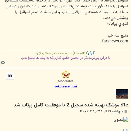
اسرائيل بخواهد به ايران حمله كند، تهران توانايي دارد تمام تاسيسات هسته‌اي
اسرائيل را هدف قرار دهد، نوشت: پرتاب اين موشك نشان داد كه ايران توانايي
حمله به تاسيسات هسته‌اي اسرائيل را دارد و اين موشك تمام اسرائيل را
پوشش مي‌دهد.
انتهاي پيام/+
منبع سه خبر
farsnews.com
"
قرآن"
(کلام خدا) ...راه سعادت و خوشبختی.
با عرض پوزش،دیگر در انجمن حضور ندارم،که به پیام ها پاسخ بدم.
ب
ا
ل
ا
Moderator
sokuteasemuni
Re: موشک بهينه‌ شده سجيل 2 با موفقيت کامل پرتاب شد
پ
پنج‌شنبه ۲۶ آذر ۱۳۸۸, ۳:۳۴ ب.ظ
س
ت