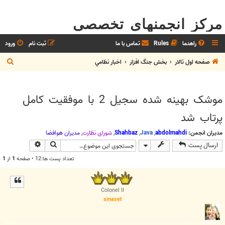
مرکز انجمنهای تخصصی
راهنما
Rules
تماس با ما
ثبت نام
ورود
ج
صفحه اول تالار
بخش جنگ افزار
اخبار نظامي
س
ت
موشک بهينه‌ شده سجيل 2 با موفقيت کامل
ج
پرتاب شد
و
مدیران انجمن:
abdolmahdi
,
Java
,
Shahbaz
,
شوراي نظارت
,
مديران هوافضا
جستجو
جستجوی پیش
ارسال پست
تعداد پست ها:12 • صفحه
1
از
1
Colonel II
sinaset