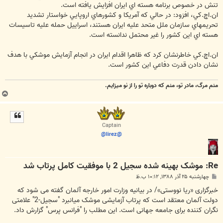
تنش در خصوص برنامه هسته اي ايران افزايش يافته است.
ان.اچ.کي، افزود: در حالي که آمريکا و کشورهاي اروپايي خواستار تشديد
تحريمهاي سازمان ملل متحد عليه ايران هستند، اسراييل حمله عليه تاسيسات
هسته اي اين کشور را غير محتمل ندانسته است.
ان.اچ.کي خاطرنشان کرد که ظاهرا اقدام ايران در انجام آزمايش موشکي با هدف
نشان دادن قدرت دفاعي اين کشور است.
منم مرگ، مادر تو، منم که دوباره تو را از نو میزایم.
ب
ا
ل
ا
Captain
@lirez@
Re: موشک بهينه‌ شده سجيل 2 با موفقيت کامل پرتاب شد
پ
چهارشنبه ۲۵ آذر ۱۳۸۸, ۱۰:۱۲ ب.ظ
س
ت
خبرگزاری «ریا نووستی»/ در بیانیه وزارت امور خارجه آلمان گفته می شود که
دولت آلمان معتقد است که پرتاب آزمایشی موشک میانبرد "سجیل-2" علامتی
نگران کننده برای جامعه جهانی است. این مطلب را "فرانس پرس" گزارش داد.