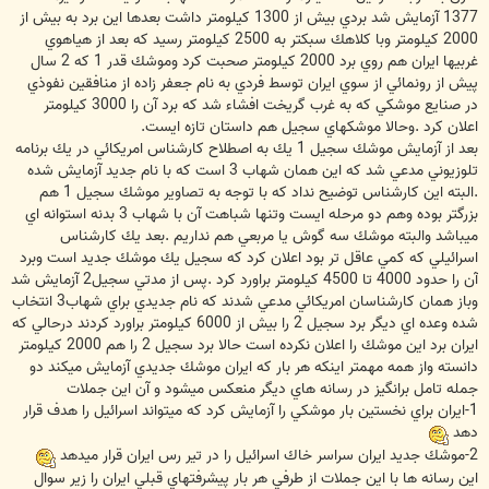
1377 آزمايش شد بردي بيش از 1300 كيلومتر داشت بعدها اين برد به بيش از
2000 كيلومتر وبا كلاهك سبكتر به 2500 كيلومتر رسيد كه بعد از هياهوي
غربيها ايران هم روي برد 2000 كيلومتر صحبت كرد وموشك قدر 1 كه 2 سال
پيش از رونمائي از سوي ايران توسط فردي به نام جعفر زاده از منافقين نفوذي
در صنايع موشكي كه به غرب گريخت افشاء شد كه برد آن را 3000 كيلومتر
اعلان كرد .وحالا موشكهاي سجيل هم داستان تازه ايست.
بعد از آزمايش موشك سجيل 1 يك به اصطلاح كارشناس امريكائي در يك برنامه
تلوزيوني مدعي شد كه اين همان شهاب 3 است كه با نام جديد آزمايش شده
.البته اين كارشناس توضيح نداد كه با توجه به تصاوير موشك سجيل 1 هم
بزرگتر بوده وهم دو مرحله ايست وتنها شباهت آن با شهاب 3 بدنه استوانه اي
ميباشد والبته موشك سه گوش يا مربعي هم نداريم .بعد يك كارشناس
اسرائيلي كه كمي عاقل تر بود اعلان كرد كه سجيل يك موشك جديد است وبرد
آن را حدود 4000 تا 4500 كيلومتر براورد كرد .پس از مدتي سجيل2 آزمايش شد
وباز همان كارشناسان امريكائي مدعي شدند كه نام جديدي براي شهاب3 انتخاب
شده وعده اي ديگر برد سجيل 2 را بيش از 6000 كيلومتر براورد كردند درحالي كه
ايران برد اين موشك را اعلان نكرده است حالا برد سجيل 2 را هم 2000 كيلومتر
دانسته واز همه مهمتر اينكه هر بار كه ايران موشك جديدي آزمايش ميكند دو
جمله تامل برانگيز در رسانه هاي ديگر منعكس ميشود و آن اين جملات
1-ايران براي نخستين بار موشكي را آزمايش كرد كه ميتواند اسرائيل را هدف قرار
دهد
2-موشك جديد ايران سراسر خاك اسرائيل را در تير رس ايران قرار ميدهد
اين رسانه ها با اين جملات از طرفي هر بار پيشرفتهاي قبلي ايران را زير سوال