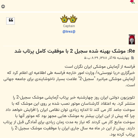
ب
ا
ل
ا
Captain
@lirez@
Re: موشک بهينه‌ شده سجيل 2 با موفقيت کامل پرتاب شد
پ
چهارشنبه ۲۵ آذر ۱۳۸۸, ۸:۲۹ ب.ظ
س
ت
فرانسه از آزمایش موشکی ایران نگران است
خبرگزاری «ریا نووستی»/ وزارت امور خارجه فرانسه طی اطلاعیه ای اعلام کرد که
آزمایش موشکی میانبرد "سجیل-2" علامت بسیار ناخوشایندی برای جامعه جهانی
است.
تلویزیون دولتی ایران روز چهارشنبه خبر پرتاب آزمایشی موشک سجیل-2 را
منتشر کرد. به اعتقاد کارشناسان موتور نصب شده بر روی این موشک که با
سوخت جامد کار می کند تا اندازه زیادی توان نظامی ایران را افزایش خواهد داد
چرا که پیش از این ایران بیشتر به موشک هایی مجهز بود که موتور آنها با
سوخت مایع کار می کردند که نیاز به مدت زمان زیادی برای آمادگی قبل از پرتاب
دارند. پیش از این در ماه مه سال جاری ایران با موفقیت موشک سجیل-2 را
پرتاب کرده بود.