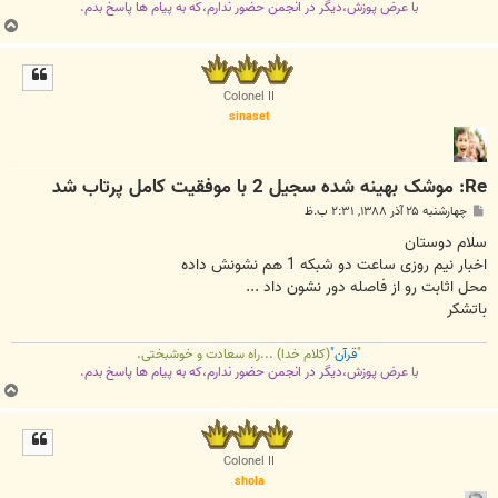
با عرض پوزش،دیگر در انجمن حضور ندارم،که به پیام ها پاسخ بدم.
ب
ا
ل
ا
Colonel II
sinaset
Re: موشک بهينه‌ شده سجيل 2 با موفقيت کامل پرتاب شد
پ
چهارشنبه ۲۵ آذر ۱۳۸۸, ۲:۳۱ ب.ظ
س
ت
سلام دوستان
اخبار نیم روزی ساعت دو شبکه 1 هم نشونش داده
محل اثابت رو از فاصله دور نشون داد ...
باتشکر
"
قرآن"
(کلام خدا) ...راه سعادت و خوشبختی.
با عرض پوزش،دیگر در انجمن حضور ندارم،که به پیام ها پاسخ بدم.
ب
ا
ل
ا
Colonel II
shola