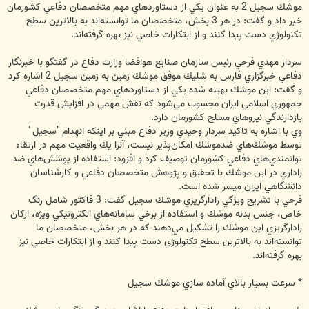
موشك سجيل 2 به عنوان يكي از دستاوردهاي مهم متخصصان دفاعي كشورمان
خبر داد و گفت: در هر 3 بخش، متخصصان ما توانسته‌اند به بالاترين سطح
تكنولوژي دست پيدا كنند و از ابتكارات خاصي نيز بهره گرفته‌اند.
سردار مهدي فرحي رئيس سازمان صنايع هوافضا وزارت دفاع در گفتگو با خبرنگار
دفاعي خبرگزاري فارس به شليك موفق موشك زمين به زمين سجيل 2 اشاره كرد
و گفت: اين موشك بهينه‌ شده يكي از دستاوردهاي مهم متخصصان دفاعي
جمهوري اسلامي ايران محسوب مي‌شود كه نقش مهمي در افزايش قدرت
بازدارندگي نيروهاي مسلح كشورمان دارد.
وي با اشاره به تاكيد سردار وحيدي وزير دفاع مبني بر اينكه انهدام "سجيل "
توسط موشك‌هاي ضدموشك امكان‌پذير نيست، آنرا يك واقعيت مهم در ارتقاء
توانمندي‌هاي دفاعي كشورمان توصيف كرد و افزود: استفاده از پوشش‌هاي ضد
راداري در اين موشك با تحقيق و پژوهش متخصصان دفاعي و كارشناسان
دانشگاهي ايران ميسر شده است.
فرحي با تشريح ويژگي رادارگريزي موشك سجيل گفت: 3 فاكتور شامل رنگ
خاص، جنس بدنه موشك و استفاده از برخي سامانه‌هاي الكترونيكي ويژه، اركان
رادارگريزي اين موشك را تشكيل مي‌دهند كه در هر بخش، متخصصان ما
توانسته‌اند به بالاترين سطح تكنولوژي دست پيدا كنند و از ابتكارات خاصي نيز
بهره گرفته‌اند.
* سرعت بسيار بالاي آماده سازي موشك سجيل