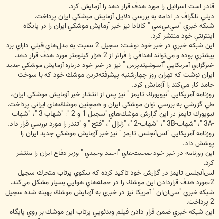
قادر است اسرائيل را مورد هدف قرار دهد را آزمايش كرد.
ديلي تلگراف در ادامه به بررسي دلايل آزمايش موشكي ايران پرداخت.
شبكه خبري "سي‌بي‌سي " كانادا نيز خبر آزمايش موشكي ايران را در پايگاه
اينترنتي خود منتشر كرد.
اين شبكه خبري در خبر خود نوشت: سجيل 2 نسبت به مدل‌هاي قبلي داراي برد
بيشتري بوده و مي‌تواند اهدافي را فراتر از 2 هزار كيلومتر مورد هدف قرار دهد.
خبرگزاري آمريكايي "آسوشيتدپرس " نيز در خبر خود درباره آزمايش موشكي جديد
ايران نوشت كه تهران روز چهارشنبه پيشرفته‌ترين موشك خود كه با سوخت
جامد كار مي‌كند را آزمايش كرد.
روزنامه آمريكايي "نيويورك تايمز " نيز پس از انتشار خبر آزمايش موشكي ايران،
طي گزارشي به بررسي توان موشكي ايران و همچنين موشك‌هاي ايراني پرداخت.
نيويورك تايمز در اين گزارش موشك‌هاي "سجيل 1 و 2 "، "شهاب 3 "، "شهاب
-3A "، "شهاب-3B "، "شهاب-2 "، "زلزال "، "فتح " و "تندر را مورد بررسي قرار داد.
روزنامه آمريكايي "لس‌آنجلس تايمز " نيز خبر آزمايش موشكي جديد ايران را
پوشش داد.
اين روزنامه در خبر خود صحبت‌هاي "احمد وحيدي " وزير دفاع ايران را منتشر
كرد.
لس‌آنجلس تايمز در گزارش خود تاكيد كرده كه سكوي پرتاب متحرك سجيل
2،مورد هدف قراردادن اين موشك را در حمله‌هاي هوايي بسيار مشكل مي‌كند.
شبكه خبري "سي‌ان‌ان " آمريكا نيز در خبري به آزمايش موشك بهينه شده سجيل
2 پرداخت.
اين شبكه خبري ضمن قرار دادن فيلم ويدئويي پرتاب اين موشك بر روي پايگاه