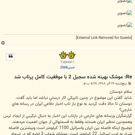
[External Link Removed for Guests]
ب
ا
ل
ا
Captain I
حسن2568
Re: موشک بهينه‌ شده سجيل 2 با موفقيت کامل پرتاب شد
پ
پنج‌شنبه ۲۶ آذر ۱۳۸۸, ۵:۲۸ ب.ظ
س
ت
سلام دوستان
شايد گفتن اين موضوع در چنين تاپيكي كار درستي نباشد اما بايد گفت.
دوستان تا حالا دقت كرديد به نوع باز تاب اخبار دفاعي ايران در رسانه هاي
خارجي؟
گزارشگران ورسانه هاي خارجي در بازتاب اين اخبار به دنبال تركيبي از ايجاد ترس
وهمچنين تحقير ايران هستند وفقط به قسمتهائي از جهان اهميت ميدهند.
توضيح اينكه فاصله بين ايران واسرائيل 1100 كيلومتر است وبيشترين فاصله
شرق به غرب اسرائيل 22 كيلومتر است .موشك شهاب 3 اوليه كه در تيرماه