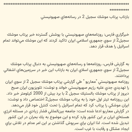
***********************************************************************
***********
بازتاب پرتاب موشك سجيل 2 در رسانه‌هاي صهيونيستي
خبرگزاري فارس: روزنامه‌هاي صهيونيستي با پوشش گسترده خبر پرتاب موشك
سجيل2 از سوي جمهوري اسلامي ايران تاكيد كردند كه اين موشك مي‌تواند تمام
اسرائيل را هدف قرار دهد.
به گزارش فارس، روزنامه‌ها و رسانه‌هاي صهيونيستي به دنبال پرتاب موشك
سجيل2 از سوي جمهوري اسلاي ايران به بازتاب اين خبر در سرزمين‌هاي اشغالي
پرداختند.
روزنامه صهيونيستي "معاريو " طي گزارشي پرتاب موشك سجيل 2 از سوي ايران
را تهديدي جدي عليه رژيم صهيونيستي خواند و نوشت: تلويزيون ايران صبح
ديروز از پرتاب موشك بالستيك سجيل 2 با برد بيش از 2000 كيلومتر خبر داد.
اين رروزنامه تيتر اول خود را به پرتاب موشك سجيل2 اختصاص داد و نوشت:
ايران موشكي را پرتاب كرد كه تمام اسرائيل را تحت كنترل خود قرار مي‌دهد.
در گزارش معاريو ادعا شده است: جامعه بين‌المللي فشار زيادي در مسئله انرژي
هسته‌اي ايران بر اين كشور وارد كرده و اين موضوع به يك بحران در اين كشور
تبديل شده است. لذا ايران براي سرپوش گذاشتن بر اين امر مدام در تلاش براي
ايجاد مشكل و رقابت با غرب است.