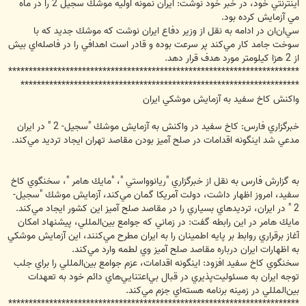
اينترنتي خود، در خبر خود نوشت: ايران نمونه اوليه موشك سجيل 2 را در ماه
مي آزمايش كرده بود.
سي‌ان‌ان در ادامه به نقل از وزير دفاع ايران نوشت كه موشك جديد كه با
سوخت جامد كار مي‌كند پر سرعت بوده و قادر است اهدافي را در فاصله‌اي بيش
از 2 هزا كيلومتر مورد هدف قرار دهد.
***********************************************************************
********************************************************************
واكنش كاخ سفيد به آزمايش موشكي ايران
خبرگزاري فارس: كاخ سفيد در واكنش به آزمايش موشك "سجيل- 2 " در ايران
مدعي شد اينگونه اقدامات در صلح آميز بودن مقاصد تهران ايجاد ترديد مي‌كند.
به گزارش فارس به نقل از خبرگزاري "ريانوواستي "، "مايك هامر "، سخنگوي كاخ
سفيد، امروز اظهار داشت، دولت آمريكا گمان مي‌كند، آزمايش موشك "سجيل-
2 " در ايران، ترديدهاي بسياري را در مقاصد صلح آميز اين كشور ايجاد مي‌كند.
مايك هامر در اين رابطه گفت: در زماني كه جوامع بين‌المللي، پيشنهاد امكان
آغاز برقراري روابط بر پايه اطمينان را به ايران مطرح مي‌كنند، اين آزمايش موشكي
به اظهارات ايران درباره مقاصد صلح آميز وي لطمه وارد مي‌كند.
سخنگوي كاخ سفيد افزود: اينگونه اقدامات، عزم جوامع بين‌المللي را براي جلب
توجه ايران به مسئوليت‌پذيري در قبال بي‌اعتنايي‌هاي دائم خود به تعهدات
بين‌المللي در زمينه برنامه هسته‌اي جزم مي‌كند.
***********************************************************************