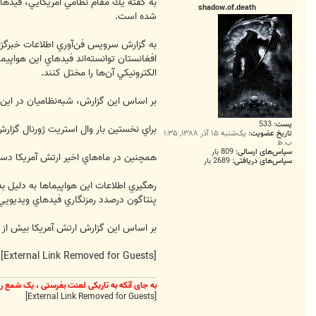
ت
به گفته يك مقام نظامي آمريكايي، فيدهاي
shadow.of.death
شده است.
به گزارش سرويس فن‌آوري اطلاعات خبرگزا
افغانستان توانسته‌اند فيدهاي اين هواپيم
الكترونيكي آن‌ها را مختل كنند.
بر اساس اين گزارش، شبه‌نظاميان در اين دو كشور 
پست:
533
براي نخستين بار وال استريت ژورنال گزارش داد شبه‌نظاميان عراقي از برنا
تاریخ عضویت:
یک‌شنبه ۱۵ آذر ۱۳۸۸, ۱:۳۵
ب.ظ
سپاس‌های ارسالی:
809 بار
همچنين در ماه‌هاي اخير ارتش آمريكا دس
سپاس‌های دریافتی:
2689 بار
رهگيري اطلاعات اين هواپيماها به دليل 
پنتاگون درصدد رمزنگاري فيدهاي ويديويي
بر اساس اين گزارش ارتش آمريكا بيش از يك
[External Link Removed for Guests]
به جای آنکه به تاریکی لعنت بفرستی ، یک شمع 
[External Link Removed for Guests]