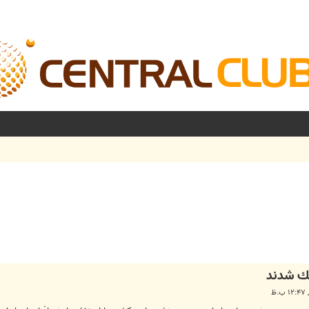
شرفته
ك شدند