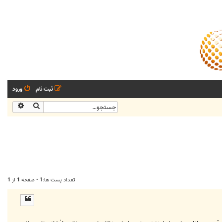
ثبت نام
ورود
جستجو
جستجو
تعداد پست ها:1 • صفحه
1
از
1