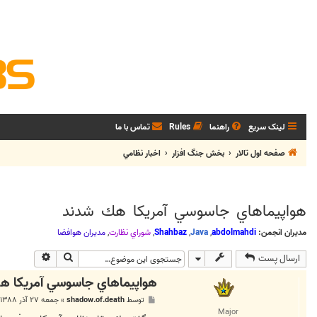
لینک سریع
راهنما
Rules
تماس با ما
صفحه اول تالار
بخش جنگ افزار
اخبار نظامي
هواپيماهاي جاسوسي آمريكا هك شدند
مدیران انجمن:
abdolmahdi
,
Java
,
Shahbaz
,
شوراي نظارت
,
مديران هوافضا
جستجو
جستجوی پی
ارسال پست
هواپيماهاي جاسوسي آمريكا ه
پ
توسط
shadow.of.death
»
جمعه ۲۷ آذر ۱۳۸۸, ۱۲:۴۷ ب.ظ
س
Major