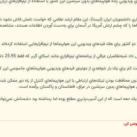
 ويديويي زنده هواپيماهاي بدون سرنشين اين كشور با استفاده از نرم‌افزارهاي ارزا
ري دانشجويان ايران (ايسنا)، اين مقام ارشد نظامي كه خواست نامش فاش نشود در
اها را كه چشم ارتش آمريكا در آسمان براي به‌دست آوردن اطلاعات هستند، مشاهده كنن
براي هك فيدهاي ويديويي اين هواپيماها از نرم‌افزارهايي استفاده كرده‌اند كه كمتر از 30 دلار قيم
مه‌هاي نرم‌افزاري مانند اسكاي گربر كه فقط 25.95 دلار قيمت دارد، براي گرفتن فيدهاي ويديويي اين هواپيماها استفاده كرده‌اند.
ت كم براي يك بار شواهدي از مونيتور فيدهاي ويديويي هواپيماهاي جاسوسي اين ك
بدون محافظت بودن لينك‌هاي ارتباطي با اين هواپيماهاي كنترل از راه دور ممكن ش
 هواپيماهاي بدون سرنشين در عراق، افغانستان و پاكستان برآمده است.
 دهه است كه از اين آسيب‌پذيري مطلع بوده اما پنداشته بود دشمنانش نمي‌توانند ا
روشن کن.