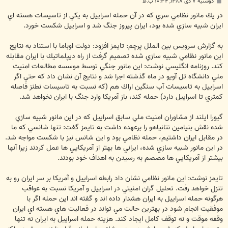
پ
دوشنبه ۷ دی ۱۳۸۸, ۱۰:۳۴ ب.ظ
س
ت
در يك مانور نظامي سري كه در آن حمله اسراييل به يكي از تاسيسات هسته اي
ايران شبيه سازي شده بود، ايران پيروز جنگ شد و اسراييل شكست خورد‏.‏
به گزارش سرویس بین الملل پرچم: تايمز افزود‏:‏ دولت اوباما با استناد به نتايج
اين مانور نظامي شبيه سازي شده تصميم گرفت از راه ديپلماتيك با ايران مقابله
كند‏.‏ روزنامه انگليسي نوشت‏:‏ اين مانور جنگي توسط موسسه مطالعات امنيت
ملي دانشگاه تل آويو در ماه گذشته اجرا شد و نتايج آن نشان داد كه حتي اگر
اسراييل به تاسيسات آب سنگين اراك هم (كه نسبت به تاسيسات نطنز فاصله
كمتري تا اسراييل دارد) حمله كند، باز آمريكا وارد جنگ با ايران نخواهد شد‏.‏
گيورا ايلند از مشاوران امنيت ملي سابق اسراييل كه در اين مانور شبيه سازي
شده نقش بنيامين نتانياهو را برعهده داشت به تايمز گفت‏:‏ تنها شانسي كه ما
در مقابل ايران داشتيم، حمله نظامي بود و اين شانس نيز با شكست مواجه شد‏.‏
در اين مانور شبيه سازي شده، ايراني ها بهتر از آمريكايي ها عمل كردند زيرا آنها
بيشتر از آمريكايي ها مصصم به رسيدن به اهداف خود بودند‏.‏
تايمز نوشت‏:‏ اين مانور نظامي نشان داد رابطه اسراييل و آمريكا بر سر ايران رو به
تنزل خواهد رفت‏.‏ تحليل گران امنيتي در اسراييل و آمريكا نسبت به عواقب
هرگونه حمله اسراييل به ايران هشدار داده اند و گفته اند اين حمله اگر با
موفقيت انجام شود در بهترين حالت مي تواند در فعاليت هاي هسته اي ايران
وقفه موقت و نه توقف كامل ايجاد كند‏.‏ هزينه حمله اسراييل به ايران نه تنها