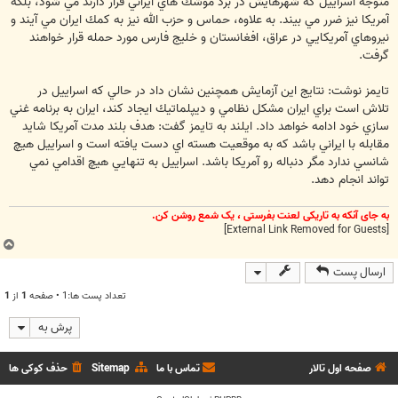
متوجه اسراييل كه شهرهايش در برد موشك هاي ايراني قرار دارند مي شود، بلكه
آمريكا نيز ضرر مي بيند‏.‏ به علاوه، حماس و حزب الله نيز به كمك ايران مي آيند و
نيروهاي آمريكايي در عراق، افغانستان و خليج فارس مورد حمله قرار خواهند
گرفت‏.‏
تايمز نوشت‏:‏ نتايج اين آزمايش همچنين نشان داد در حالي كه اسراييل در
تلاش است براي ايران مشكل نظامي و ديپلماتيك ايجاد كند، ايران به برنامه غني
سازي خود ادامه خواهد داد‏.‏ ايلند به تايمز گفت‏:‏ هدف بلند مدت آمريكا شايد
مقابله با ايراني باشد كه به موقعيت هسته اي دست يافته است و اسراييل هيچ
شانسي ندارد مگر دنباله رو آمريكا باشد‏.‏ اسراييل به تنهايي هيچ اقدامي نمي
تواند انجام دهد‏.‏
به جای آنکه به تاریکی لعنت بفرستی ، یک شمع روشن کن.
[External Link Removed for Guests]
ب
ا
ارسال پست
ل
ا
تعداد پست ها:1 • صفحه
1
از
1
پرش به
صفحه اول تالار
تماس با ما
Sitemap
حذف کوکی ها