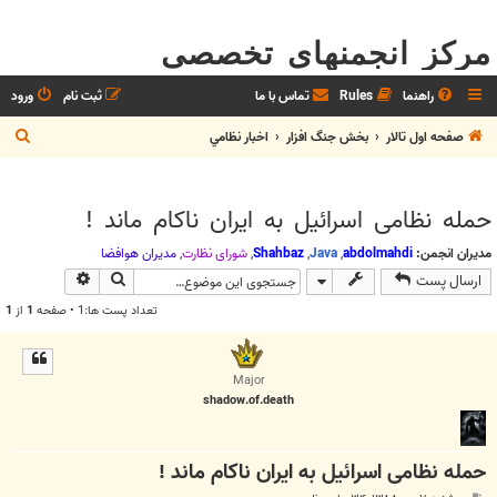
مرکز انجمنهای تخصصی
راهنما
Rules
تماس با ما
ثبت نام
ورود
ج
صفحه اول تالار
بخش جنگ افزار
اخبار نظامي
س
ت
حمله نظامی اسرائیل به ایران ناکام ماند !
ج
و
مدیران انجمن:
abdolmahdi
,
Java
,
Shahbaz
,
شوراي نظارت
,
مديران هوافضا
جستجو
جستجوی پیش
ارسال پست
تعداد پست ها:1 • صفحه
1
از
1
Major
shadow.of.death
حمله نظامی اسرائیل به ایران ناکام ماند !