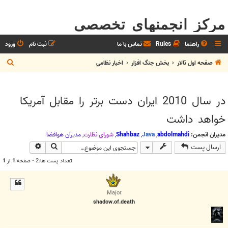
مرکز انجمنهای تخصصی
راهنما
Rules
تماس با ما
ثبت نام
ورود
ج
صفحه اول تالار
بخش جنگ افزار
اخبار نظامي
س
ت
در سال 2010 ايران دست برتر را مقابل آمريكا
ج
خواهد داشت
و
مدیران انجمن:
abdolmahdi
,
Java
,
Shahbaz
,
شوراي نظارت
,
مديران هوافضا
جستجو
جستجوی پیش
ارسال پست
تعداد پست ها:2 • صفحه
1
از
1
Major
shadow.of.death