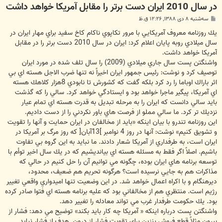
در سال 2010 ايران دست برتر را مقابل آمريكا خواهد داشت
پ
سه‌شنبه ۸ دی ۱۳۸۸, ۱۲:۲۶ ق.ظ
س
ت
يك روزنامه معروف آمريكايي با مرور تكاپوي ناكام كاخ سفيد براي مهار ايران در
سال ميلادي روبه پايان اعلام كرد: ايران در سال 2010 دست برتر را در مقابل
آمريكا خواهد داشت.
واشنگتن پست سال جاري ميلادي (2009) را سال تلف شده در مورد ايران
توصيف كرد و نوشت: رئيس جمهور ايران اخيراً نه تنها ضرب الاجل هسته اي بي
اثر باراك اوباما را رد كرد بلكه گفت كه كشورش تا نابودي 8هزار كلاهك هسته
اي آمريكا، پيگير ماجرا خواهد بود و ايستادگي خواهد كرد. سالي را كه گذشت
بايد سالي دانست كه ايران را به مرحله تبديل به قدرت هسته اي تمام عيار
نزديك تر كرد. ما سالي مملو از فرصت هاي باور نكردني را از دست داديم.
اين روزنامه تندرو با بيان اينكه «بايد از مخالفان در ايران حمايت و آنها را تقويت
و تشويق كنيم» نوشت: آنها در روز 4 نوامبر ]13آبان[ كه روز مرگ بر آمريكا در
ايران است، به طرفداري از آمريكا شعار دادند. ما نبايد به اين گروه بي تفاوت
باشيم. اصلاً اگر فقط به مسئله هسته اي بيانديشيم كه در يك سال اخير توأم با
توسعه برنامه هاي ايران بوده، چگونه مي توانيم آن را حل كنيم در حالي كه
مذاكرات هم به جايي نرسيده است؟ هرگونه تحريم هم ضعيف، محدود،
ديرهنگام و با اكراه اعمال خواهد شد. در اين وضعيت تنها اميدواري واقعي تغيير
رژيم است. منتظري هم از مخالفاني بود كه عليه برنامه هسته اي فتوا صادر كرده
بود. يك حكومت طرفدار غرب مي تواند معادله را تغيير دهد.
واشنگتن پست درباره اينكه « آمريكا چه كار بايد بكند» توضيح مي دهد: فشار از
بيرون مثلاً قطع فروش بنزين براي تقويت فشار از درون. هدف از فشار نبايد