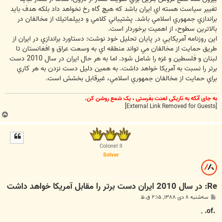
تغيير سياست هسته اي ايران باشد كه هيچ گاه رخ نخواهد داد بلكه هدف بايد
براندازي جمهوري اسلامي باشد. پشتيباني كلامي و ديپلماتيك از مخالفان در
بالاترين سطوح، از اهميت برخوردار است.
اين روزنامه آمريكايي در پايان تحليل خود نوشت: دستاورد براندازي در ايران از
طريق حمايت از مخالفان مي تواند منطقه اي به وسعت عراق و افغانستان تا
لبنان و فلسطين و غزه را شامل شود. اما به هر حال ايران در سال 2010 دست
برتر را نسبت به آمريكا خواهد داشت. به همين دليل دست نزدن به هر كاري
براي حمايت از مخالفان جمهوري اسلامي، غيرقابل بخشش است.
به جای آنکه به تاریکی لعنت بفرستی ، یک شمع روشن کن.
[External Link Removed for Guests]
ب
ا
ل
ا
Colonel II
Solver
Re: در سال 2010 ايران دست برتر را مقابل آمريكا خواهد داشت
پ
سه‌شنبه ۸ دی ۱۳۸۸, ۲:۱۵ ق.ظ
س
ت
,
.of.