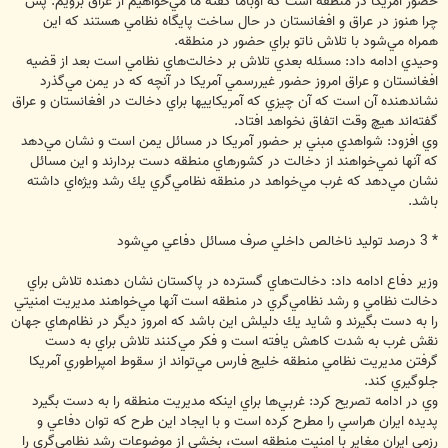
حضور آمريكا در منطقه است كه اوباما گفته ما مي‌خواهيم از عراق برويم. پس
چرا هنوز در عراق و افغانستان در حال ساخت پايگاه نظامي هستند كه اين
همراه مي‌شود با تلاش ناتو براي حضور در منطقه.
وحيدي ادامه داد: مسئله بعدي تلاش بر دخالت‌هاي نظامي است بعد از قضيه
افغانستان و عراق امروز حضور غيررسمي آمريكا در آنچه كه در يمن مي‌گذرد
نشاندهنده آن است كه آن چيزي كه آمريكاييها براي دخالت در افغانستان و عراق
گفته‌اند هيچ وقت اتفاق نخواهد افتاد.
وي افزود: شواهدي مبني بر حضور آمريكا در مسائل يمن است و نشان مي‌دهد
كه آنها نمي‌خواهند از دخالت در كشورهاي منطقه دست بردارند و اين مسائل
نشان مي‌دهد كه غرب مي‌خواهد در منطقه نظامي‌گري يك رشد ويژه‌اي داشته
باشد.
* 3 درصد توليد ناخالص داخلي صرف مسائل دفاعي مي‌شود
وزير دفاع ادامه داد: دخالت‌هاي گسترده در پاكستان نشان دهنده تلاش براي
دخالت نظامي و رشد نظامي‌گري در منطقه است آنها مي‌خواهند مديريت امنيتي
را به دست بگيرند و شايد يك دليلش اين باشد كه امروز ديگر در نظام‌هاي جهان
نقش غرب به شدت كاهش يافته است و فكر مي‌كنند تلاش براي به دست
گرفتن مديريت نظامي منطقه خليج فارس مي‌تواند از سقوط امپراطوري آمريكا
جلوگيري كند.
وي در ادامه تصريح كرد: غربي‌ها براي اينكه مديريت منطقه را به دست بگيرد
پديده ايران هراسي را مطرح كرده است و با ايجاد اين طرح كه توان دفاعي و
رزمي ايران مغاير با امنيت منطقه است، بخشي از موضوعات رشد نظامي‌گري را