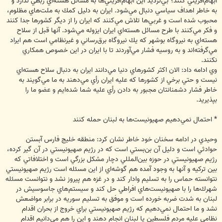
ابهام‌آفريني كنند؟ بي‌ترديد اين ابهام‌آفريني‌ها به مسائل هسته‌اي ربطي ندارد و
به خاطر اهداف سياسي دنبال مي‌شود. ايران به دليل كمك به ملت‌‌هاي مظلوم،
محبوب شده است و غربي‌ها تلاش مي‌كنند كه ايران را از ديگر كشورها جدا كنند
و فكر مي‌كنند با طرح مسائل هسته‌اي ايران ايزوله مي‌شود. آنها قبل از سلاح
هسته‌اي به نيروگاه بوشهر كه يك نيروگاه برق‌رساني و غيرنظامي است هم ايراد
مي‌گرفته‌اند و به روسيه فشار مي‌آوردند تا با ايران در اين خصوص همكاري
نكنند.
وي ادامه داد: الان اكثر كشورهاي دنيا مي‌دانند ايران به دنبال سلاح هسته‌اي
نيست و حتي برخي از كشورها كه عليه ايران رأي مي‌دهند به ما مي‌گويند به
خاطر فشار دشمنانتان مجبور به دادن رأي عليه شما شده‌ايم و عضو ما را
بپذيريد.
* احتمال نمي‌دهيم صهيونيست‌ها به لبنان حمله كنند
وحيدي در ادامه سخنان خود خاطر نشان كرد: منطقه خليج فارس آبستن
حوادثي است و دليل آن بن‌بستي است كه در رژيم صهيونيستي در آن گير كرده،
رژيم صهيونيستي در حوزه بين‌المللي دچار مشكل بزرگي است و اختلافاتي كه
بين تركيه و آنها به وجود آمده هم گوشه‌اي از اين مسئله است رژيم صهيونيستي
نتوانسته حماس را به تسليم وادار كند و در غزه هم پيروز نشد و نتوانست مسئله
شهرك‌ها را با صهيونيست‌هاي افراطي حل كند و سيستم‌هاي جاسوسيش در
لبنان به شدت ضربه خورده است و موفق به تسليم سوريه در برابر مواضعش
نشد و ما احتمال نمي‌دهيم كه رژيم صهيونيستي براي خروج از بحران اقدام
نظامي عليه مردم فلسطين يا لبنان انجام دهند و اين را هم مي‌دانيم اقدام