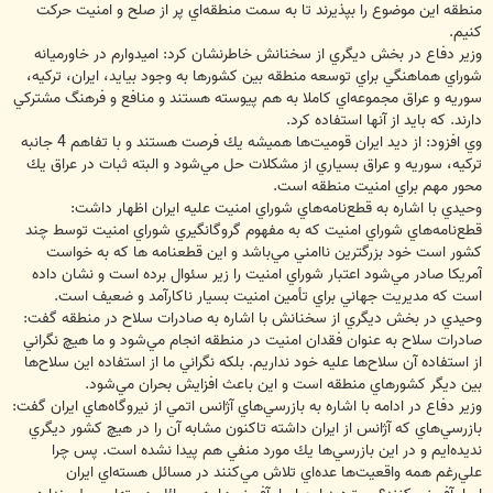
منطقه اين موضوع را بپذيرند تا به سمت منطقه‌اي پر از صلح و امنيت حركت
كنيم.
وزير دفاع در بخش ديگري از سخنانش خاطرنشان كرد: اميدوارم در خاورميانه
شوراي هماهنگي براي توسعه منطقه بين كشورها به وجود بيايد، ايران، تركيه،
سوريه و عراق مجموعه‌اي كاملا به هم پيوسته هستند و منافع و فرهنگ مشتركي
دارند. كه بايد از آنها استفاده كرد.
وي افزود: از ديد ايران قوميت‌ها هميشه يك فرصت هستند و با تفاهم 4 جانبه
تركيه، سوريه و عراق بسياري از مشكلات حل مي‌شود و البته ثبات در عراق يك
محور مهم براي امنيت منطقه است.
وحيدي با اشاره به قطع‌نامه‌هاي شوراي امنيت عليه ايران اظهار داشت:
قطع‌نامه‌هاي شوراي امنيت كه به مفهوم گروگانگيري شوراي امنيت توسط چند
كشور است خود بزرگترين ناامني مي‌باشد و اين قطعنامه ها كه به خواست
آمريكا صادر مي‌شود اعتبار شوراي امنيت را زير سئوال برده است و نشان داده
است كه مديريت جهاني براي تأمين امنيت بسيار ناكارآمد و ضعيف است.
وحيدي در بخش ديگري از سخنانش با اشاره به صادرات سلاح در منطقه گفت:
صادرات سلاح به عنوان فقدان امنيت در منطقه انجام مي‌شود و ما هيچ نگراني
از استفاده آن سلاح‌ها عليه خود نداريم. بلكه نگراني ما از استفاده اين سلاح‌ها
بين ديگر كشورهاي منطقه است و اين باعث افزايش بحران مي‌شود.
وزير دفاع در ادامه با اشاره به بازرسي‌هاي آژانس اتمي از نيروگاه‌هاي ايران گفت:
بازرسي‌هاي كه آژانس از ايران داشته تاكنون مشابه آن را در هيچ كشور ديگري
نديده‌ايم و در اين بازرسي‌ها يك مورد منفي هم پيدا نشده است. پس چرا
علي‌رغم همه واقعيت‌ها عده‌اي تلاش مي‌كنند در مسائل هسته‌اي ايران