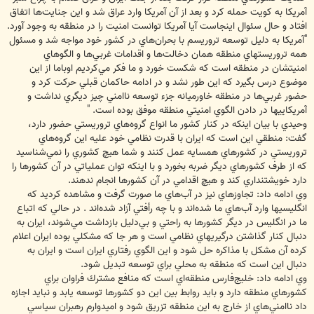
آمريكا به كويت حمله كرد و بعد از آن آمريكا وارد عراق شد و اين جنايت‌ها اتفاق
افتاد و حال سئوال اينجاست آيا آمريكا توانست امنيت را در منطقه به وجود آورد.
"آمريكا به دليل توسعه تروريسم با بحران‌هاي در كشور خود مواجه شد و مسئول
همه تروريستهاي منطقه همان دخالت‌ها و اقدامات غربي‌ها و الگوهاي
امنيتشان در منطقه است كه شكست خورد و ما فكر مي‌كرديم اوباما از اين
موضوع درس بگيرد كه اين طور نشد و در ادامه حاكمان قبلي حركت كرد و
حضور غربي‌ها در منطقه خاورميانه جزء توسعه ناامني چيز ديگري نداشت و
آمريكاييها در دادن الگوي امنيتي منطقه موفق بوده است. "
وحيدي با بيان اينكه در كنار كشور ما انواع گروه‌هاي تروريستي حضور دارد،
گفت: منطقي اين است كه ايران با قدرت نظامي خود عليه اين گروه‌هاي
تروريستي در كشورهاي همسايه عمل كنند و شما هيچ كشوري را نمي‌شناسيد
كه از طرف كشورهاي ديگر ضربه بخورد و با اينكه توان عملياتي در آن كشورها را
دارد خويشتنداري كند و هيچ اقدامي در آن كشورها انجام ندهند.
وي ادامه داد: تجاوز‌هاي نيز در آب‌هاي ما صورت گرفت و مشاهده كرديد كه
انگليسيها وارد آب‌هاي ما شده‌اند و با چه رأفتي آزاد شده‌اند . در حالي كه اتباع
ما در انگليس در ديگر كشورها به راحتي و بي‌دليل بازداشت مي‌شوند، ايران به
دنبال كنار گذاشتن درگيريهاي نظامي است و هر جا كه مشكلي بوده ايران اعلام
كرده آن مشكل با مذاكره حل شود و اين الگوي رفتاري ايران است و ايران به
دنبال اين است كه منطقه به محلي براي توسعه تبديل شود.
وي ادامه داد: خليج‌فارس منطقه‌اي است كه منافع مشترك فراوان براي
كشورهاي منطقه دارد و بايد روابط بين اين دو كشورها توسعه يابد و نبايد اجازه
داد ناامني‌هاي از خارج به اين منطقه تزريق شود و اميدوارم رهبران سياسي