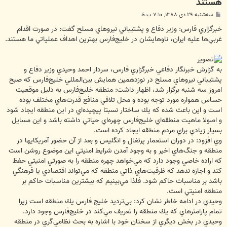
هستند
پ
سه‌شنبه ۲۹ دی ۱۳۸۸, ۷:۱۰ ب.ظ
س
ت
خبرگزاري فارس: وزير دفاع و پشتيباني نيروهاي مسلح گفت: در صورت اقدام
غربي‌ها عليه ايران، ناوهايشان در خليج‌فارس بهترين اهداف عملياتي ما هستند.
به گزارش خبرنگار دفاعي خبرگزاري فارس، سردار احمد وحيدي وزير دفاع و
پشتيباني نيروهاي مسلح در نوزدهمين همايش بين‌المللي خليج‌فارس كه صبح
امروز سه شنبه برگزار شد، اظهار داشت: منطقه خليج‌فارس به دليل موقعيت
حساس همواره مورد توجه بوده و محل تلاقي منافع قدرت‌هاي مختلف بوده
است و اين باعث شده كه يك ساختار نسبتا پيچيده‌اي در اين منطقه ايجاد شود
و اصولا ماهيت منطقه‌اي خليج‌فارس چهره‌اي حياتي داشته باشد و اين مسايل
بسيار زيادي براي مردم منطقه ايجاد كرده است.
وي افزود: در دوران استعمار پرتغال و انگليس و بعد از آن حضور آمريكايها در
منطقه و جنگ‌هاي اخير و به وجود آمدن شرايط امنيتي اين موضوع روشن است
كه اراده خاصي وجود دارد كه مي‌خواهد چهره منطقه را به صورتي امنيتي حفظ
كند و اجازه ندهد كه ظرفيت‌هاي ذاتي منطقه كه مي‌تواند اقتصادي يا فرهنگي
باشد بر مناسبات حاكم شود. فلذا مي‌بينيم كه بيشترين مناسبات حاكم بر
منطقه امنيتي است.
وحيدي در ادامه خاطر نشان كرد: بي‌ترديد خليج فارس يك منطقه است زيرا
تمام پارامترهاي كه يك منطقه را تعريف مي‌كند در خليج‌فارس وجود دارد.
وحيدي در بخش ديگري از سخنان خود با اشاره به بحث نظامي‌گري در منطقه