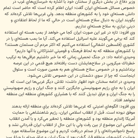
وزير دفاع در بخش ديگري از سخنان خود با اشاره به خبرسازي‌هاي غرب در
خصوص مسائل هسته‌اي ايران گفت: ايران اعلام كرده است كه حاضر است تمام
دانش هسته‌اي خود را به كشورهاي منطقه بدهد. ولي غربي‌ها تلاش كرده‌اند كه
بگويند ايران به دنبال سلاح هسته‌اي است در حالي كه ما از لحاظ اعتقادي و
ديني نيازي به سلاح هسته‌اي نداريم.
وي افزود: تازه در غير اين صورت ايران كجا مي خواهد از بمب هسته اي استفاده
كند كه برخي مي‌گويند عليه اسرائيل استفاده مي‌كند. آيا ما بمب هسته‌اي را در
كشوري (فلسطين اشغالي) استفاده مي‌كنيم كه اكثر مردم آن مسلمان هستند؟
يا كشورهاي منطقه كه به لحاظ فرهنگ و قوميتي اشتراكاتي با آنها داريم؟
وحيدي ادامه داد: در جنگ تحميلي زماني كه ما خبر داشتيم عراقي‌ها به تركيب
خطرناك ميكروبي در سلاح‌هايشان دست يافته‌اند هيچ قدمي در اين عرصه
برنداشتيم و در خصوص سلاح هسته‌اي هم به همين صورت است و سئوال
اينجاست كه چرا از سوي دشمنان در اين خصوص تلاش مي‌شود.
وحيدي در ادامه سخنان خود اظهار داشت: تلاش ديگر غربي‌ها اين است كه
ايران را به جاي رژيم صهيونيستي جايگزين كنند و جنگ ايران و رژيم صهيونيستي
را به جنگ ايران و عراق تبديل كنند كه با هشياري كشورهاي منطقه اين منطقه
نخواهد افتاد.
وي افزود: الگوهاي امنيتي كه غربي‌ها تلاش كرده‌اند براي منطقه ارائه بدهند
موفق نبوده است. قبل از انقلاب اسلامي ايران، رژيم شاهنشاهي با حمايت
آمريكا ژاندارم منطقه بود و كشورهاي منطقه را تحقير مي‌كرد و با آمدن انقلاب
اسلامي اين موضوع از بين رفت ولي با اين حال از انقلاب ايران قدرداني نشد و
پاسخ ناجوانمردانه‌اي را از صدام دريافت كرديم و اين موضوع متأسفانه مورد
حمايت كشورهاي منطقه قرار گرفت بعد از جنگ ايران و عراق صدام با چراغ سبز