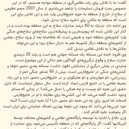
گفت: ما با تلاش براي رشد نظامي‌گري در منطقه مواجه هستيم. كه در اين
خصوص بحث فروش تسليحات را شاهد مي‌باشيم. از سال 2007 حجم عظيمي
از سلاح از خارج از منطقه به حوزه خليج‌فارس وارد شد و اين تلاش براي اين
است كه منطقه به مكاني براي ذخيره سلاح تبديل شود.
وي ادامه داد: نزديك به 60 درصد صادرات سلاح به اين منطقه بوده است و در
كنار اين تلاش شده كه پيچيده‌ترين و پيشرفته‌ترين سلاح‌هاي سلاح‌هاي جنگي
وارد كشورهاي منطقه شود و طبيعي است كه بلافاصله بعد از ورود سلاح، بعضي
از كشورهاي منطقه ديگر كشورها هم به دنبال سلاح برود و اين مي‌تواند
چالش‌ها را به تقابل نظامي تبديل كند.
وي افزود: البته اين مسئله يك مسئله جهاني هم است و رشد 20 درصدي
تجارت سلاح و وقوع درگيري‌هاي گوناگون هم حاكي از اين موضوع است.
وحيدي در بخش ديگري از سخنانش اظهار داشت: مسئله بعدي حضور ناوها و
كشتي‌هاي جنگي در خليج‌فارس است. بيش از 90 شناور جنگي اعم از
زير‌دريايي، ناو هواپيمابر و ناو هليكوپتر بر در خليج‌فارس حضور دارد و اين يك
محيط نظامي را در خليج فارس ايجاد كرده است. حال سئوال اينجاست كه دليل
حضور اين همه ناو چيست و چه هدفي را دنبال مي‌كند؟ در زماني كه صدام
وجود داشت گفته مي‌شد كه اين كشتي‌ها براي مقابله با او در خليج‌فارس
آمده‌اند اما امروز براي چه اين همه ناو حضور دارد؟ آيا عليه ايران است؟ البته
خود غربي‌ها مي‌دانند كه وجود اين ناوها بهترين اهداف عملياتي براي ايران است
اگر بخواهند عليه اقدام كنند.
وزير دفاع با اشاره به توسعه پايگاه‌هاي نظامي و كشورهاي مختلف توسط
آمريكايها گفت: اگر پايگاه‌هاي كه در منطقه تأسيس مي‌شود براي حمايت از