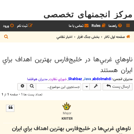
مرکز انجمنهای تخصصی
راهنما
Rules
تماس با ما
ثبت نام
ورود
ج
صفحه اول تالار
بخش جنگ افزار
اخبار نظامي
س
ت
ناو‌هاي غربي‌ها در خليج‌فارس بهترين اهداف براي
ج
ايران هستند
و
مدیران انجمن:
abdolmahdi
,
Java
,
Shahbaz
,
شوراي نظارت
,
مديران هوافضا
جستجو
جستجوی پیش
ارسال پست
تعداد پست ها:1 • صفحه
1
از
1
Major
KRITER
ناو‌هاي غربي‌ها در خليج‌فارس بهترين اهداف براي ايران