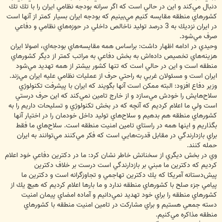
دنبال مي‌كند و اين در حالي است كه اگر سرانه بودجه نظامي ايران را با تك تك
كشورهاي منطقه مقايسه كنيم مي‌بينيم كه بودجه ايران بسيار كمتر از آنها است
در ايران نزديك به 3 درصد توليد ناخالص داخلي در حوزه‌هاي نظامي و دفاعي
صرف مي‌شود.
وحيدي در ادامه اظهار داشت: براساس همه مقايسه‌هاي بودجه‌اي، اصولا ايران
هزينه‌هاي تخصيص‌ داده‌اش به بخش دفاعي به مراتب كمتر از ديگر كشورهاي
منطقه است و اين در حالي است كه تنها كشور بيشتر از همه تهديد مي‌شود
ايران است و مسئولان غربي به راحتي حرف از عمليات نظامي عليه ايران مي‌زند.
وزير دفاع افزود: البته ممكن است آنها بگويند كه ايران با پيشرفت تكنولوژي
سلاح‌هايش را خودش مي‌سازد و از خارج تامين نمي‌كند كه اين حرف درستي
است ولي ما اعلام كرديم كه آنچه كه در بخش تكنولوژي و تسليحات داريم را به
كشورهاي منطقه هم بدهيم و سلاح‌هاي توليد داخل خودمان را در اختيار آنها
بگذاريم و اينها همه در راستاي تامين امنيت منطقه است. سلاح‌هاي ما فقط
براي بازدارندگي در مقابل قدرت‌هايي است كه فكر مي‌كنند مي‌توانند به ايران
حمله كنند.
وي در بخش ديگري از سخنانش خاطر نشان كرد: ما در دكترين دفاعي خود اعلام
كرديم كه دكترين ما مبني بر بازدارندگي است درست بر خلاف دكترين
پيش‌دستانه آمريكا كه يك دكترين تهاجمي و تجاوزگرانه است و دكترين ما
پيامي جزء صلح با كشورهاي منطقه ندارد و ما بارها اعلام كرديم كه هيچ يك از
كشورهاي منطقه را براي خود تهديد نمي‌دانيم و آماده امضاي پيمان امنيت
دسته جمعي هستيم و براي مشاركت در تامين امنيت منطقه با كشورهاي
منطقه مذاكره مي‌كنيم.