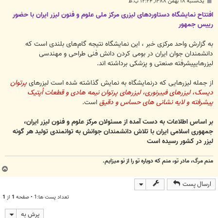
پ
یک‌شنبه ۱۸ بهمن ۱۳۸۸, ۱۲:۲۴ ب.ظ
س
ت
افتتاح نمایشگاه دستاوردهای لیزری مرکز ملی علوم و فنون لیزر ایران با حضور
رییس جمهور
به گزارش واحد مرکزی خبر ، این نمایشگاه نتیجه گام‌های بلندی است که
دانشمندان جوان ایران در بومی کردن دانش فنی طراحی و مهندسی
لیزرهایپیشرفته صنعتی و پزشکی برداشته اند.
از جمله لیزرهایی که درنمایشگاه به نمایش گذاشته شده است لیزرهای
پرتوان
دیسک، لیزرهای فیبرنوری، لیزرهای پرتوان نیمه هادی و قطعات اُپتیک
پیشرفته و لایه نشانی های حساس و دقیق
است.
بر اساس اطلاعات به دست آمده از مسئولان مرکز علوم و فنون لیزر ایران،
‌جمهوری اسلامی ایران با تلاش دانشمندان جوانش به توانمندی تولید هر گونه
لیزر در کشور رسیده است
منم مرگ، مادر تو، منم که دوباره تو را از نو میزایم.
ب
ا
ارسال پست
ل
ا
تعداد پست ها:1 • صفحه
1
از
1
پرش به