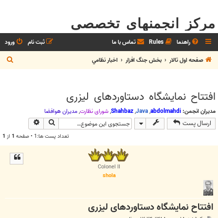
مرکز انجمنهای تخصصی
راهنما
Rules
تماس با ما
ثبت نام
ورود
ج
صفحه اول تالار
بخش جنگ افزار
اخبار نظامي
س
ت
افتتاح نمایشگاه دستاوردهای لیزری
ج
و
مدیران انجمن:
abdolmahdi
,
Java
,
Shahbaz
,
شوراي نظارت
,
مديران هوافضا
جستجو
جستجوی پیش
ارسال پست
تعداد پست ها:1 • صفحه
1
از
1
Colonel II
shola
افتتاح نمایشگاه دستاوردهای لیزری