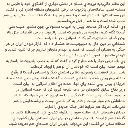
اين مقام عالي‌رتبه نيروهاي مسلح در بخش ديگري از گفتگوي خود با فارس به
مسئله نصب سامانه‌هاي پاتريوت در برخي كشورهاي منطقه اشاره كرد و گفت:
اين مسئله تنها يك اعلام است و تصميم مربوط به گذشته است. حتي برخي هم
نصب شده است و ما هم از قبل مي‌دانستيم.
وي اضافه كرد: اگر مدت‌ها پيش به ادبيات مسئولاني چون مشاور امنيت ملي
آمريكا نگاه كنيم، متوجه مي شويم كه نصب پاتريوت و برخي اقدامات مثل بالا
بردن ذخاير استراتژيك آمريكا در اسرائيل، در يك راستاست.
شمخاني در عين حال به صهيونيست‌ها هشدار داد كه آغازگر نبودن ايران در هر
جنگي به معناي آن نيست كه قصد بر انهدام متجاوز نداريم چراكه تنبيه شديد و
انهدام متجاوز از اصول دكترين دفاعي ماست.
وي يك فرض ديگر را هم مطرح كرد و گفت كه شايد نصب پاتريوت‌ها پاسخ به
توهم حمله ايران است كه خودشان آن توهم را ايجاد كرده‌اند.
رئيس مركز تحقيقات راهبردي دفاعي احتمال ديگر را احساس آمريكا از وقوع
حادثه پيش‌بيني شده يا نشده‌اي دانست و گفت: حادثه پيش بيني شده حمله
آمريكا و پيش بيني نشده براي آنها، حمله بي اطلاع اسرائيل به ايران است.
وزير دفاع سابق كشورمان در ادامه نتيجه گيري كرد كه حمله اسرائيل در
چارچوب جنگ رواني است تا ديگران را با سناريوي تحريم همراه كند. البته
حمله‌اش هم موثر نيست و قادر به كار خاصي نيست و پيامدهايش را هم
نمي‌داند. آمريكا هم شرايط آغاز جنگ جديدي را ندارد.
دريابان شمخاني البته حالت سوم را اينگونه تشريح كرد: نئومحافظ كارها در
گذشته هم از ايجاد يك چتر حفاظتي در برابر ايران هسته‌اي براي كشورهاي
منطقه‌ سخن مي‌گفتند؛ اين مي‌تواند پذيرش ايران هسته‌اي هم تعريف شود.