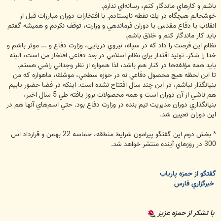
باشم و كارهاي ماندگار كنم، رسانه‌اي ندارم.
خوشحالم هيچگاه در يك نقطه نايستادم. با افتخارات دوران مبارزات قبل از
انقلاب يا دفاع مقدس يا دوران فرماندهي و وزارت، توقف نكردم و هميشه گفتم
بايد كار ماندگار كنم و خلاق باشم.
نظام اين فرصت را داد كه در سپاه، نيروي دريايي، وزارت دفاع و ... موثر باشم و
خدا را شكر. توليد اقتدار براي نظام اسلامي در بعد دفاعي افتخار من است، البته
بايد همه مؤلفه‌ها در كنار هم باشد، لذا همواره از نظر وجداني راضي هستم.
تا اين لحظه هيچ محصول دفاعي نه در حوزه سطحي، موشك، ماهواره كه من
بنيانگذار نباشم، در اين چند سال افتتاح نشده است. اينكه در فضا حضور يابيم
هم ناشي از آن دوران است و همه محصولات بروز يافته طي 5 سال اخير،
بنيانگذاري دوران مديريت تيم بنده در وزارت دفاع بود. حتي اسم‌هاي آنها هم در
اين دوران تعيين شد.
* بخش دوم اين گفتگو پيرامون شرايط منطقه، حماسه 22 بهمن و قرارداد اس
300 در روزهاي آينده منتشر خواهد شد.
گفتگو از حمزه پارياب
خبرگزاري فارس
با تشكر از حمزه عزيز