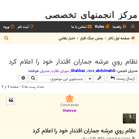
مرکز انجمنهای تخصصی
راهنما
Rules
تماس با ما
ثبت نام
ورود
ج
صفحه اول تالار
بخش جنگ افزار
اخبار نظامي
س
ت
نظام روي عرشه جماران اقتدار خود را اعلام كرد
ج
و
مدیران انجمن:
abdolmahdi
,
Java
,
Shahbaz
,
شوراي نظارت
,
مديران هوافضا
جستجو
جستجوی پیش
ارسال پست
تعداد پست ها:2 • صفحه
1
از
1
Commander
Shahryar
نظام روي عرشه جماران اقتدار خود را اعلام كرد
پ
چهارشنبه ۵ اسفند ۱۳۸۸, ۲:۴۱ ب.ظ