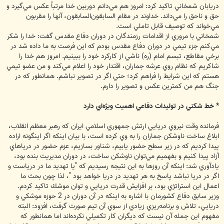
دريابان شمخاني تاكيد كرد: امروز هم مي‌دانم دوربين خدا مرتباً عكس مي‌گيرد و
حق و ناحق را مي‌داند. خداوند در مقام السابقون‌السابقون، آنها را مقربون
مي‌خواند كه توصيف قابل تاملي است.
شمخاني با مروري از اقدامات رزمندگان در دوران دفاع مقدس گفت: خدا را شكر
مي‌كنم جزء تيمي در دوران دفاع مقدس بودم كه اين فرصت به ما داده شد در
برخي مقاطع، تبسم امام (ره) ناشي از كاركرد خود را ببينيم. امروز هم خدا را
شاكريم كه نظام روي عرشه جماران، اقتدار خود را اعلام مي‌كند و من عضو تيمي
هستم كه اين شرايط را فراهم كرد؛ حتي اگر در تصوير نباشم. همانطور كه در
جنگ هم من كمترين عكس و تصوير را دارم.
* خط شكني در توليدات دفاعي اهميت ويژه‌اي دارد
فرمانده وقت نيروي دريايي ارتش جمهوري اسلامي ايران كه رهبر معظم انقلاب،
ابلاغ ساخت ناوشكن جماران را به وي كرده است، با بيان اينكه اگر اينگونه اراده
پيدا كرديم كه در زير سطح حضور يابيم، شناور بسازيم، عزم حضور در درياهاي
آزاد پيدا كنيم و بفهميم مي‌توان ناوشكن ساخت، در دوران مديريت بنده بود،
يادآوري شد: اينكه آن روزها به اين نتيجه رسيديم كه "يا تهديد ما در درياست و
اگر در دريا نباشد پاسخ به هر تهديد در دريا خواهد بود "، لذا چون بحث ما
اعمال اين استراتژي بود، بر افزايش قدرت دريايي و توان موشك تاكيد كردم.
وزير سابق دفاع كشورمان با اشاره به اينكه در آن دوران در 2 حوزه موشكي و
دريايي، تلاش و برنامه‌ريزي زيادي از سوي آن تيم صورت گرفت، افزود: البته
مفهوم اين جمله آن نيست كه ديگران كار تكميلي نكرده‌اند اما همانطور كه