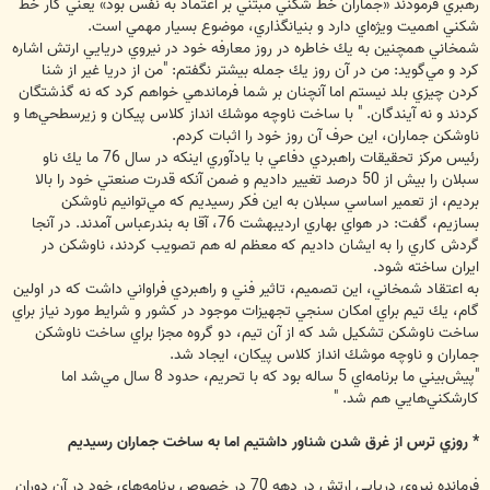
رهبري فرمودند «جماران خط ‌‌شكني مبتني بر اعتماد به نفس بود» يعني كار خط
شكني اهميت ويژه‌اي دارد و بنيانگذاري، موضوع بسيار مهمي است.
شمخاني همچنين به يك خاطره در روز معارفه‌ خود در نيروي دريايي ارتش اشاره
كرد و مي‌گويد: من در آن روز يك جمله بيشتر نگفتم: "من از دريا غير از شنا
كردن چيزي بلد نيستم اما آنچنان بر شما فرماندهي خواهم كرد كه نه گذشتگان
كردند و نه آيندگان. " با ساخت ناوچه موشك انداز كلاس پيكان و زيرسطحي‌ها و
ناوشكن جماران، اين حرف آن روز خود را اثبات كردم.
رئيس مركز تحقيقات راهبردي دفاعي با يادآوري اينكه در سال 76 ما يك ناو
سبلان را بيش از 50 درصد تغيير داديم و ضمن آنكه قدرت صنعتي خود را بالا
برديم، از تعمير اساسي سبلان به اين فكر رسيديم كه مي‌توانيم ناوشكن
بسازيم، گفت: در هواي بهاري ارديبهشت 76، آقا به بندرعباس آمدند. در آنجا
گردش كاري را به ايشان داديم كه معظم له هم تصويب كردند، ناوشكن در
ايران ساخته شود.
به اعتقاد شمخاني، اين تصميم، تاثير فني و راهبردي فراواني داشت كه در اولين
گام، يك تيم براي امكان سنجي تجهيزات موجود در كشور و شرايط مورد نياز براي
ساخت ناوشكن تشكيل شد كه از آن تيم، دو گروه مجزا براي ساخت ناوشكن
جماران و ناوچه موشك انداز كلاس پيكان، ايجاد شد.
"پيش‌بيني‌ ما برنامه‌اي 5 ساله‌ بود كه با تحريم، حدود 8 سال مي‌شد اما
كارشكني‌هايي هم شد. "
* روزي ترس از غرق شدن شناور داشتيم اما به ساخت جماران رسيديم
فرمانده نيروي دريايي ارتش در دهه 70 در خصوص برنامه‌هاي خود در آن دوران