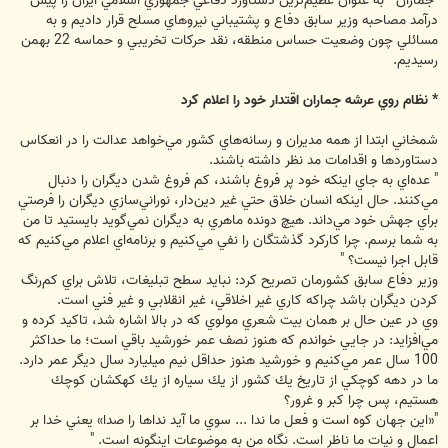
"جماران " به عنوان عظيم‌ترين دستاورد دفاعي جمهوري اسلامي ايران را پيش
درآمد مصاحبه وزير سابق دفاع و پشتيباني نيروهاي مسلح قرار داديم و به
مسائلي چون وضعيت حساس منطقه، نقد حركات تخريبي و حماسه 22 بهمن
رسيديم.
* نظام روي عرشه جماران اقتدار خود را اعلام كرد
شمخاني ابتدا از همه مديران و رسانه‌هاي كشور مي‌خواهد عدالت را در انعكاس
دستاوردها و اقدامات مد نظر داشته باشند.
" عده‌اي به جاي اينكه خود پر فروغ باشند، كم فروغ شدن ديگران را دنبال
مي‌كنند. حال اينكه انسان خلاق حتي غير دين‌دار، نوراني‌سازي ديگران را فرصتي
براي جهش خود مي‌داند. هيچ دونده ماهري به ديگران نمي‌گويد بايستيد تا من
به شما برسم. چرا كاركرد گذشتگان را نفي مي‌كنيم و برنامه‌اي اعلام مي‌كنيم كه
قابل اجرا نيست؟ "
وزير دفاع سابق كشورمان تصريح كرد: نبايد سطح تبليغات، تلاش براي كم‌رنگ
كردن ديگران باشد چراكه كاري غير اخلاقي، غير انقلابي و غير فني است.
وي در عين حال بر همان بيت شعري مولوي كه در بالا اشاره شد، تاكيد كرده و
مي‌افزايد: در جايي خواندم كه هنوز نصف عمر خورشيد باقي است؛ ما حداكثر
100 سال عمر مي‌كنيم و خورشيد هنوز حداقل نيم ميليارد سال ديگر عمر دارد.
ما در دهه كوچكي از تاريخ يك كشور از يك سياره از يك كهكشان كوچك
هستيم، پس چرا كبر و غرور؟
"«اين جهان كوه است و فعل ما ندا ... سوي ما آيد نداها را صدا» يعني خدا بر
اعمال و نيات ما ناظر است. نگاه من به موضوعات اينگونه است. "