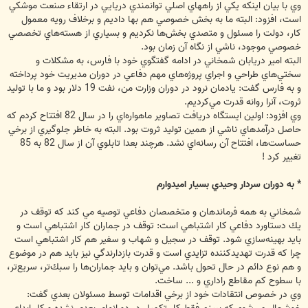
وي با بيان اينكه يكي از راههاي اصلي توانمندي دريايي در ارتقاء صنعت موشكي
است، افزود: البته ما به بخش خصوصي هم بها داديم و برخلاف رويه معمول
كار، دولت را مسئول و متصدي بخش‌ها نكرديم و بسياري از هسته‌هاي تخصصي
خصوصي موجود، ناشي از نگاه آن زمان بود.
البته امير دريابان شمخاني در ادامه گفتگوي خود با فارس، به مشكلات و
سختي‌هاي طراحي و اجراي پروژه‌هاي مهم دفاعي در دوران مديريت خود پرداخته
و به فارس گفت: يادمان نرود در دوران وزارت من، نفت 19 دلار بود و ما با توليد
ثروت، آنرا روانه قدرت مي‌كرديم.
وي افزود: اولين ايستگاه دريافت تصاوير ماهواره‌اي را در سال 82 افتتاح كردم كه
حاصل درآمدهاي ناشي از همين توليد ثروت بود. البته به خاطر جلوگيري از برخي
حساست‌ها، افتتاح آن رسانه‌اي نشد. هرچند بعدا تابلوي آن از سال 82 به 85
تغيير كرد !
* به دوران سردار وحيدي بسيار اميدوارم
شمخاني به همه فرماندهان و متخصصان دفاعي توصيه مي كند كه توقف در
يك دستاورد دفاعي كار اشتباهي است: توقف در جماران كار اشتباهي است و
بايد بهينه‌سازي شود. توقف در سجيل ‌و شهاب و سفير هم كار اشتباهي است
چرا كه قدرت تهديدكننده تزايدي است و قدرت بازدارندگي نيز بايد هم در موضوع
و هم نوع دائم در حال تحول باشد. مي‌توان و بايد جماران‌ها را سبك‌تر، سريع‌تر،
با سطوح كم مقاطع راداري و ... ساخت.
وي در خصوص انتقادات خود از برخي اقدامات توسط مسئولان بعدي گفت: