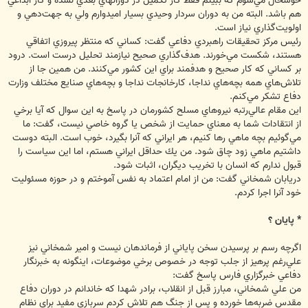
خوشحال مي‌شوم كه ببينم فقط كار تكميل در دورانهاي بعدي نشده و كار ابداعي
هم باشد. البته من به دوران سردار وحيدي بسيار اميدوارم ولي به جهت‌دهي و
اولويت‌گذاري نياز است.
رئيس مركز تحقيقات راهبردي دفاعي گفت: كساني كه منتظر پيروزي اتفاقي
هستند، شكست مي‌خورند. هدف‌گذاري صحيح نيازمند تحليل درست است. درود
بر كساني كه كار صحيح و هدفمند براي اين كشور مي‌كنند. من همين جا از
تلاش‌هاي همه بچه‌هاي نداجا، كارخانجات نداجا و بچه‌هاي صنايع مختلف وزارت
دفاع تشكر مي‌كنم.
اين مقام عالي‌رتبه نيروهاي مسلح كشورمان در پاسخ به اين سوال كه آيا برخي
از انتقادات شما به معناي حمايت از شخص يا گروه خاصي نيست، گفت: ما
مي‌گوئيم بچه‌ ماهي رها كنيم، هر ايراني كه آنرا بگيرد، خوب است. البته دوست
داشتيم ماهي زود چاق شود. من يك حداقل ايراني هستم، اما اين سياست را
قبول ندارم كه انسان با تخريب ديگران، اثبات شود.
دريابان شمخاني گفت: من از امام اعتماد به نفس آموختم و در حوزه مسئوليت
خود آنرا اجرا كردم.
* پايان ؟
اگرچه رسم بر پرسيدن سخن پاياني از فرماندهان نيست و امير شمخاني نيز
علي‌رغم پرهيز از جلب توجه در خصوص برخي موضوعات، اينگونه به خبرنگار
دفاعي خبرگزاري فارس پاسخ گفت:
من علي شمخاني، مبارز قبل از انقلاب، برادر شهدا كه خاندانم در دوران دفاع
مقدس ضربه‌ها خورده و پس از جنگ هم تلاش كردم سربازي مفيد براي نظام