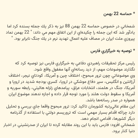
* حماسه 22 بهمن
شمخاني در خصوص حماسه 22 بهمن 88 نيز به ذكر يك جمله بسنده كرد اما
يادآور شد كه اين جمله را چكيده‌اي از اين اتفاق مهم مي داند: " 22 بهمن نماد
پيروزي ملت ايران در مصاف عليه اعمال تهديد نرم در يك جنگ نابرابر بود. "
* توصيه به خبرگزاري فارس
رئيس مركز تحقيقات راهبردي دفاعي به خبرگزاري فارس نيز توصيه كرد كه
نگذارند موضوعات مهم، از ديد رسانه‌اي آنها مغفول واقع شود.
وي موضوعاتي چون ترور مبحوح، اختلاف چين و آمريكا، كودتاي نيجر، اختلاف
آرژانتين و انگليس، سپر دفاع موشكي در اروپا، كسري بودجه شديد در اروپا و
آمريكا، جنگ در هلمند، انتخابات عراق، پيامدهاي زلزله هائيتي، رابطه سوريه و
آمريكا و سقوط دولت هلند را مورد توجه قرار داده و اجازه ندهند موضوع ايران
همواره در صدر رسانه‌ها باشد.
اين مقام عالي‌رتبه كشورمان تاكيد كرد: ترور مبحوح واقعا جاي بررسي و تحليل
دارد چراكه اقدام بسيار مهمي است كه تروريسم دولتي با استفاده از گذرنامه
ديگر كشورها، اقدامي انجام دهد.
شمخاني افزود: فارس بايد با اين روند مقابله كرده تا ايران از صدرنشيني در اخبار
دنيا كنار برود.