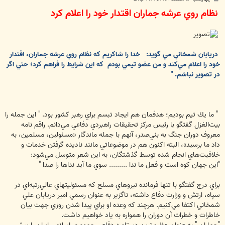
س
نظام روي عرشه جماران اقتدار خود را اعلام كرد
ت
دريابان شمخاني مي گويد:
خدا را شاكريم كه نظام روي عرشه جماران، اقتدار
خود را اعلام مي‌كند و من عضو تيمي بودم
كه اين شرايط را فراهم كرد؛ حتي اگر
در تصوير نباشم. "
" ما يك تيم بوديم؛ هدفمان هم ايجاد تبسم براي رهبر كشور بود. " اين جمله را
بيت‌الغزل گفتگو با رئيس مركز تحقيقات راهبردي دفاعي مي‌دانم. راقم نامه
معروف دوران جنگ به بني‌صدر، آنهم با جمله ماندگار «مسئولين، مسلمين، به
داد ما برسيد»، البته اكنون هم در موضوعاتي مانند ناديده گرفتن خدمات و
خلاقيت‌هاي انجام شده توسط گذشتگان، به اين شعر متوسل مي‌شود:
"اين جهان كوه است و فعل ما ندا ......... سوي ما آيد نداها را صدا "
براي درج گفتگو با تنها فرمانده نيروهاي مسلح كه مسئوليتهاي عالي‌رتبه‌اي در
سپاه، ارتش و وزارت دفاع داشته، ناگزير به عنوان رسمي امير دريابان علي
شمخاني اكتفا مي‌كنيم. هرچند كه وعده او براي پيدا شدن روزي جهت بيان
خاطرات و خطرات آن دوران را همواره به ياد خواهيم داشت.