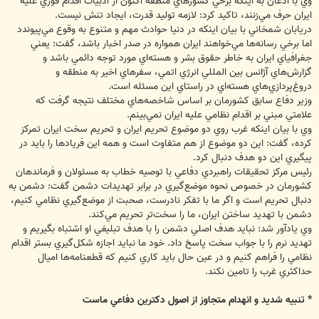
وي با اذعان به اينكه برخي كشورهاي منطقه اكنون از ادبيات اقدام فوري عليه
ايران حرف مي‌زنند، تاكيد كرد: لازمه توليد قدرت، ايجاد تنش نيست.
دريابان شمخاني با بيان اينكه در دنيا حوادث مهم و متنوع به وقوع مي‌پيوندد
اما برخي رسانه‌ها مي‌خواهند ايران همواره در صدر اخبار باشد، گفت: يعني
جغرافياي ايران به خاطر حقوق بشر و هسته‌اي مورد توجه دائمي باشد و
گزارش‌هاي آژانس بين المللي انرژي اتمي، سفرهاي اخير به منطقه و
دروغ‌پردازي‌هاي هسته‌اي در راستاي اين مسئله است.
وزير دفاع سابق كشورمان بر اساس شاخصه‌هاي مختلف نتيجه گرفت كه
علامتي مبني بر اقدام نظامي عليه ايران نمي‌بينم.
وي با بيان اينكه غرب روي دو موضوع تحريم ايران و تحريم سخت ايران تمركز
كرده‌، گفت: اين دو موضوع از هم متفاوت است و همه اين فريادها را بايد در
پيگيري اين دو هدف دنبال كرد.
رئيس مركز تحقيقات راهبردي دفاعي با توصيه خطاب به مسئولان و فرماندهان
كشورمان در خصوص نحوه موضع‌گيري در برابر تهديدات دشمن گفت: دشمن به
دنبال تحريم است و اگر ما با تفكر نادرست، صحبت از موضع‌گيري نظامي كنيم،
دشمن با تهديد ساختن ايران، ما را سخت‌تر تحريم مي‌كند.
وي يادآور شد: نبايد هدف اصلي دشمن را با هدف تبليغي او اشتباه بگيريم و
تهديد نرم را با جواب سخت پاسخ داد. خود ما نبايد اجازه شكل‌گيري بستر اقدام
نظامي را فراهم كنيم و در عين حال بايد كاري كنيم كه قطعنامه‌ها اميال
حداكثري غرب را تامين نكند.
* تنبيه شديد و انهدام متجاوز از اصول دكترين دفاعي ماست