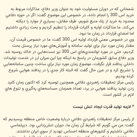
شمخاني كه در دوران مسئوليت خود به عنوان وزير دفاع، مذاكرات مربوط به
خريد اس 300 را انجام داده، در خصوص اين موضوع گفت: اگر در حوزه دفاعي
محدود به خريد از يك منبع شويم، طرف مقابل، بسياري از موارد را ديكته
مي‌كند. ما مذاكرات اوليه و كليات قرارداد را تنظيم كرديم و بحث زيادي داشتيم
اما امضاي قرارداد در زمان ما نبود.
وي در خصوص معني قرارداد اوليه اس 300 گفت: ما در خصوص قيمت آن،
مقدار زمان مورد نياز براي توليد سامانه و آموزش‌هاي مورد نياز پرسنل بحث
كرديم، حتي در مورد توانمندي‌‌هاي اس 300 نيز تست‌هايي در خاك روسيه شد.
وزير دفاع سابق كشورمان در پاسخ به اينكه چرا اين ميزان ارز در خدمت توليدات
داخلي پدافند قرار نگرفت، موضوع زمان مورد نياز براي ساخت چنين سامانه‌هايي
را تشريح كرد و در عين حال گفت كه البته كار جدي را در پدافند هوايي شروع
كرده بوديم.
رئيس مركز تحقيقات راهبردي دفاعي همچنين توصيه كرد كه اكنون زمان كليد
زدن توليد پدافند هوايي در برد، تعداد همزمان حساسه‌هاي ره‌گيري و تنوع هاي
لازم در كشور است.
* لازمه توليد قدرت ايجاد تنش نيست
از رئيس مركز تحقيقات راهبردي دفاعي درباره وضعيت خاص منطقه پرسيديم كه
گفت: من مي گويم كه شرايط آن زمان ما، دوران تنش‌زدايي بود. ديپلماسي
دفاعي داشتيم و كشورهاي منطقه احساس تهديد از سوي ايران نداشتند.