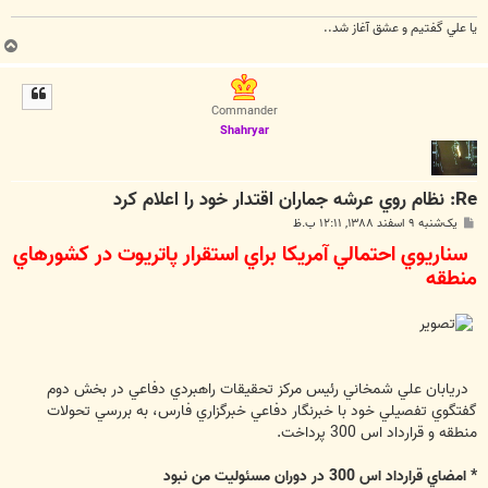
يا علي گفتيم و عشق آغاز شد..
ب
ا
ل
ا
Commander
Shahryar
Re: نظام روي عرشه جماران اقتدار خود را اعلام كرد
پ
یک‌شنبه ۹ اسفند ۱۳۸۸, ۱۲:۱۱ ب.ظ
س
سناريوي احتمالي آمريكا براي استقرار پاتريوت در كشورهاي
ت
منطقه
دريابان علي شمخاني رئيس مركز تحقيقات راهبردي دفاعي در بخش دوم
گفتگوي تفصيلي خود با خبرنگار دفاعي خبرگزاري فارس، به بررسي تحولات
منطقه و قرارداد اس 300 پرداخت.
* امضاي قرارداد اس 300 در دوران مسئوليت من نبود