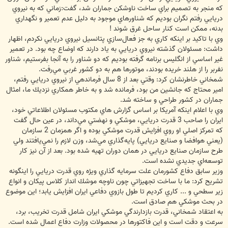
كه منجر به تصميم براي ساخت ناوشكن جماران شد، گفت:زماني كه به نيروي
دريايي رفتم نگران بوديم كه شناورهاي موجود به دليل عدم تعمير و نگهداري
بدنه، ممكن است كنار ساحل غرق شوند !
وي با تاكيد بر اينكه كاري به جز فعال‌سازي پتانسيل نيروي دريايي نكردم، اظهار
داشت: مسئولان گذشته نيروي دريايي به ياد دارند كه اوضاع چه بود. در تعمير
غير اساسي از انگليس برنامه گرفته بوديم كه دو شناور را به آنجا بفرستيم، شناور
نفربر را از هلند خريده بودند، موتورها هم به دو كشور غربي مي‌رفت.
شمخاني خاطرنشان كرد: وقتي بعد از 8 سال فرماندهي از نيروي دريايي رفتم،
امير محتاج كه جانشين من بود، فرمانده شد و به خاطر همكاري نزديك ما، امثال
جماران در كشور طراحي و ساخته شد.
وي با اعلام اينكه آمريكا بر اساس گزارش هاي مكتوب مسئولان اطلاعاتي خود،
ايران را صاحب 3 قدرت دريايي، موشكي و نهضتي مي‌داند، در عين حال گفت
كه تمركز اصلي او روي افزايش قدرت موشكي بوده و اگر همزمان 2 سازمان
(يعني هوافضا و صنايع دريايي) پايه‌گذاري مي‌شد، وزن لازم را نمي‌يافتند ولي
طرح سازمان صنايع دريايي در همان دوران تهيه شده بود. بعد از آن نيز كار
توسعه‌اي جديدي نشده است.
وزير سابق دفاع كشورمان علت سرمايه گذاري ويژه روي قدرت دريايي را اينگونه
تشريح كرد: ما با ساخت تجهيزاتي چون ناوچه موشك انداز كلاس پيكان و انواع
زير سطحي و ... كاري كرديم تا طول بازوي دفاعي ايران افزايش يابد؛ اين موضوع
در بحث موشكي هم صادق است.
به اعتقاد شمخاني، قدرت بازدارندگي موشكي ايران شامل قدرت تخريب، برد،
سرعت و دقت است و اين فاكتورها در محصولات وزارت دفاع اعمال شده است.