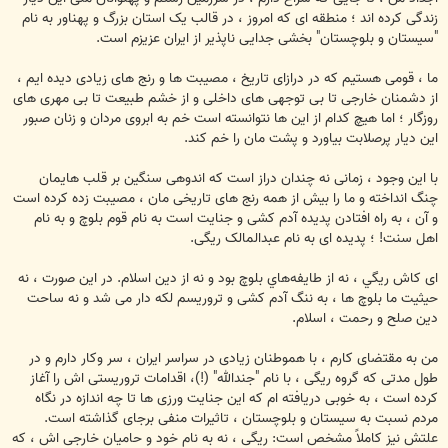
زندگی کرده اند ؛ منطقه ای که امروز ، در قالب یک استان بزرگ و پهناور به نام
"سیستان و بلوچستان" بخشی جدایی ناپذیر از ایران عزیزم است.
ما ، قومی هستیم که در درازای تاریخ ، مصیبت ها و رنج های زیادی دیده ایم ،
از دشمنان خارجی تا بی توجهی های داخلی و از خشم طبیعت تا بی مهری های
روزگار ؛ اما هیچ کدام از این ها نتوانسته است خم به ابروی مردان و زنان صبور
این دیار پرصلابت بیاورد و پشت مان را خم کند.
با این وجود ، زمانی نه چندان دراز است که اندوهی سنگین بر قلب هایمان
چنگ انداخته و ما را بیش از همه رنج های تاریخی مان ، مصیبت زده کرده است
و آن ، به راه افتادن پدیده آدم کشی و جنایت است به نام قوم بلوچ و به نام
اهل سنت! ؛ پدیده ای به نام عبدالمالک ریگی.
ای کاش ريگي ، نه از طايفه‌هاي بلوچ بود و نه از دین اسلام. در این صورت ، نه
حیثیت ما بلوچ ها ، به ننگ آدم کشی و تروریسم لکه دار می شد و نه ساحت
دین صلح و رحمت ، اسلام.
من به مقتضای کارم ، با هموطنان زیادی در سراسر ایران ، سر وکار دارم و در
طول مدتی که گروه ریگی ، با نام "جندالله" (!)، اقدامات تروریستی اش را آغاز
کرده است ، به خوبی دریافته ام که این جنایت ورزی ها تا چه اندازه در نگاه
مردم نسبت به سیستان و بلوچستان ، تاثیرات منفی برجای گذاشته است.
علتش نیز کاملاً مشخص است: ریگی ، نه به نام خود و حامیان خارجی اش ، که