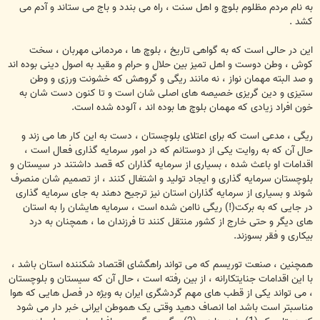
به نام مردم مظلوم بلوچ و اهل سنت ، راه می بندد و باج می ستاند و آدم می
کشد .
این در حالی است که به گواهی تاریخ ، بلوچ ها ، مردمانی مهربان ، سخت
کوش ، وطن دوست و اهل تمیز بین حلال و حرام و مقید به اصول دینی بوده اند
و صد البته مهمان نواز ، نه مانند ریگی و گروهش که خشونت ورزی و وطن
ستیزی و دین گریزی خصیصه های اصلی شان است و تا کنون دست شان به
خون افراد زیادی که مهمان بلوچ ها بوده اند ، آلوده شده است.
ریگی ، مدعی است که برای اعتلای بلوچستان ، دست به این کار ها می زند و
حال آن که به روایت یکی از دوستانم که در امور سرمایه گذاری فعال است ،
اقدامات او باعث شده ، بسیاری از سرمایه گذاران که قصد داشتند در سیستان و
بلوچستان سرمایه گذاری و ایجاد تولید و اشتغال کنند ، از تصمیم شان منصرف
شوند و بسیاری از سرمایه گذاران استان نیز ترجیح دهند به جای سرمایه گذاری
در جایی که به برکت(!) ریگی ناامن شده است ، سرمایه هایشان را به استان
های دیگر و حتی خارج از کشور منتقل کنند تا فرزندان ما ، همچنان به درد
بیکاری و فقر بسوزند.
همچنین ، صنعت توریسم که می تواند راهگشای اقتصاد شکننده استان باشد ،
با این اقدامات جنایتکارانه ، از بین رفته است ، حال آن که سیستان و بلوچستان
، می تواند یکی از قطب های مهم گردشگری ایران به ویژه در فصل هایی که هوا
مناسبتر است باشد اما انصاف دهید وقتی یک هموطن ایرانی خبر دار می شود