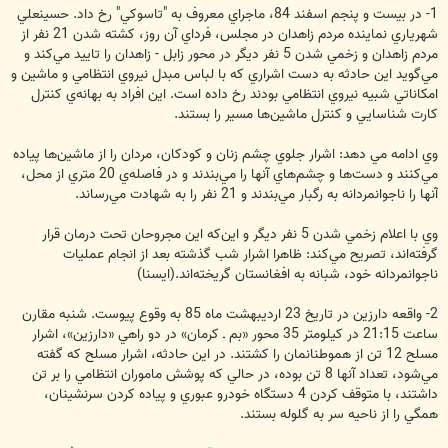
1- در بيست و پنجم اسفند 84، ماجراي معروف به "تاسوکي" رخ داد. حسينعلي
شهرياري نماينده مردم زاهدان در مجلس، فرداي آن روز، كشته شدن 21 نفر از
مردم زاهدان و زخمي شدن 5 نفر ديگر در محور زابل - زاهدان را تاييد مي‌كند و
مي‌گويد اين حادثه به دست اشراري كه با لباس مبدل نيروي انتظامي و ماشين و
امكاناتي شبيه نيروي انتظامي بودند رخ داده است. اين افراد به بهانه‌ي كنترل
كارت شناسايي و كنترل ماشين‌ها مسير را بستند.
وي ادامه مي دهد: اشرار جلوي چشم زنان و كودكان، مردان را از ماشين‌ها پياده
مي‌كنند و دست‌ها و چشم‌هاي آنها را مي‌بندند و در فاصله‌ي 20 متري از محل،
آنها را ناجوانمردانه به رگبار مي‌بندند و 21 نفر را به شهادت مي‌رساند.
وي با اعلام زخمي شدن 5 نفر ديگر و اين‌كه اين مجروحان تحت درمان قرار
گرفته‌اند، تصريح مي‌كند: ظاهرا اشرار شب گذشته بعد از انجام عمليات
ناجوانمردانه خود، شبانه به افغانستان گريخته‌اند.(ایسنا)
2- واقعه دارزين در تاريخ 23 ارديبهشت ماه 85 به وقوع پيوست. شنبه مقارن
ساعت 21:15 در كيلومتر 35 محور «بم ـ كرمان» در دو راهي «دارزين»، اشرار
مسلح 12 تن از هموطنانمان را کشتند. در اين حادثه، اشرار مسلح كه گفته
مي‌شود، تعداد آنها 8 تن بوده، در حالي كه پوشش ماموران انتظامي را بر تن
داشتند، با متوقف كردن 4 دستگاه خودرو عبوري و پياده كردن سرنشينان،
همگي را از ناحيه سر به گلوله بستند.