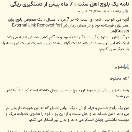
نامه یک بلوچ اهل سنت ، 7 ماه پیش از دستگیری ریگی
پ
پنج‌شنبه ۶ اسفند ۱۳۸۸, ۱۲:۳۴ ب.ظ
س
ت
آنچه می خوانید ، نامه ای است که در 7 مرداد امسال ، یک هموطن بلوچ برای
عصرایران فرستاده بود و در همان زمان نیز
[External Link Removed for
Guests]
شد.
در آن زمان ، هنوز ریگی دستگیر نشده بود و به آدم کشی هایش ادامه می داد.
اینک که این تروریست در دام عدالت گرفتار شده، بی مناسبت نیست این نامه را
بار دیگر مرور کنیم.
*نام محفوظ
رنجنامه زیر را یکی از هموطنان بلوچ برایمان ارسال داشته است که عیناً منتشر
می شود.
من یک بلوچ هستم و فراتر از آن ، یک ایرانی اصیل که به این هویت تاریخی ام
می بالم ؛ من مسلمانم و اهل سنت و از این رو ، خود را عضوی خانواده بزرگ و
دوست داشتنی جهان اسلام می دانم و بدان نیز افتخار می کنم.
اجداد من ، تا جایی که سراغ دارم ، در سرزمین رستم و پهلوانان ملی این دیار