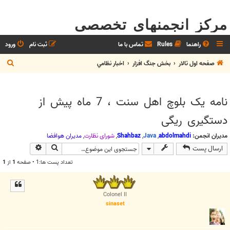
مرکز انجمنهای تخصصی
راهنما
Rules
تماس با ما
ثبت نام
ورود
ج
صفحه اول تالار
بخش جنگ افزار
اخبار نظامي
س
ت
نامه یک بلوچ اهل سنت ، 7 ماه پیش از
ج
دستگیری ریگی
و
مدیران انجمن:
abdolmahdi
,
Java
,
Shahbaz
,
شوراي نظارت
,
مديران هوافضا
جستجو
جستجوی پیش
ارسال پست
تعداد پست ها:1 • صفحه
1
از
1
Colonel II
sinaset