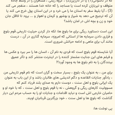
که در تاسوکی(1) یا در دارزین(2) ، گروه ریگی ، مسافران را در وسط جاده
متوقف و تیرباران کرده است یا مساجد را که خانه خدا هستند ، منفجر می کند
(3) ، آیا بلیط سفر به استان ما را می خرد و در این استان پول خرج می کند یا
آن که ترجیح می دهد به شیراز و بوشهر و کرمان و اهواز و ... برود تا لااقل جان
خود و زن و بچه اش در امان باشد؟
این است دستاورد ریگی برای ما بلوچ ها: لکه دار کردن حیثیت تاریخی قوم بلوچ
و فراری دادن سرمایه ها از استانی که امروزه، سرمایه گذاری در آن ، درست
مانند آب برای ماهی و ادامه حیاتش ضروری است.
آیا شایسته قوم بلوچ است که فردی به نام آن ، انسان ها را سر ببرد و عکس ها
و فیلم های این جنایت مشمئز کننده را در اینترنت منتشر کند و تأثر عمیق
بینندگان را به نام بلوچ ها به وجود آورد؟!
برای من ، به عنوان یک بلوچ ، بسیار سخت و گران است که نام قوم تاریخی من
، یادآور جنایات القاعده و دگم اندیشی های طالبان باشد و از این باب به عنوان
یک ایرانی بلوچ و اهل سنت ، دوست دارم به صدای بلند فریاد کنم که
مسوولیت کارهای ریگی و گروهش ، نه با قوم بلوچ و اهل سنت ، که با خود او و
حامیان خارجی اش است و نباید اقدامات و جنایات او را به حساب مردم این دیار
گذاشت که بلوچ ها و اهل سنت ، خود بزرگترین قربانیان اویند.
پی نوشت ها: