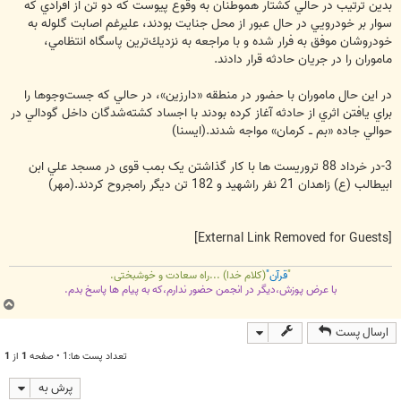
بدين ترتيب در حالي كشتار هموطنان به وقوع پيوست كه دو تن از افرادي كه
سوار بر خودرويي در حال عبور از محل جنايت بودند، عليرغم اصابت گلوله به
خودروشان موفق به فرار شده و با مراجعه به نزديك‌ترين پاسگاه انتظامي،
ماموران را در جريان حادثه قرار دادند.
در اين حال ماموران با حضور در منطقه «دارزين»، در حالي كه جست‌و‌جوها را
براي يافتن اثري از حادثه آغاز كرده بودند با اجساد كشته‌شدگان داخل گودالي در
حوالي جاده «بم ــ كرمان» مواجه شدند.(ایسنا)
3-در خرداد 88 تروریست ها با کار گذاشتن یک بمب قوی در مسجد علي ابن
ابيطالب (ع) زاهدان 21 نفر راشهيد و 182 تن دیگر رامجروح کردند.(مهر)
[External Link Removed for Guests]
"
قرآن"
(کلام خدا) ...راه سعادت و خوشبختی.
با عرض پوزش،دیگر در انجمن حضور ندارم،که به پیام ها پاسخ بدم.
ب
ا
ارسال پست
ل
ا
تعداد پست ها:1 • صفحه
1
از
1
پرش به