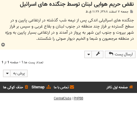
نقض حریم هوایی لبنان توسط جنگنده های اسرائیل
پ
جمعه ۷ اسفند ۱۳۸۸, ۱۱:۲۶ ق.ظ
س
ت
جنگنده های اسرائیلی اندکی پس از نیمه شب گذشته در ارتفاعی پایین و در
سطح گسترده بر فراز چند منطقه در جنوب لبنان و بقاع غربی و سپس بر فراز
شهر بیروت و جنوب این شهر به پرواز در آمدند و در ارتفاعی بسیار پایین به ویژه
در منطقه مرجعیون و شبعا و الخیم دیوار صوتی را شکستند.
ب
ا
ارسال پست
ل
ا
تعداد پست ها:1 • صفحه
1
از
1
پرش به
صفحه اول تالار
تماس با ما
Sitemap
حذف کوکی ها
CentralClubs
|
PHPBB