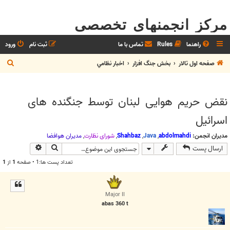
مرکز انجمنهای تخصصی
راهنما
Rules
تماس با ما
ثبت نام
ورود
ج
صفحه اول تالار
بخش جنگ افزار
اخبار نظامي
س
ت
نقض حریم هوایی لبنان توسط جنگنده های
ج
اسرائیل
و
مدیران انجمن:
abdolmahdi
,
Java
,
Shahbaz
,
شوراي نظارت
,
مديران هوافضا
جستجو
جستجوی پیش
ارسال پست
تعداد پست ها:1 • صفحه
1
از
1
Major II
abas 360 t