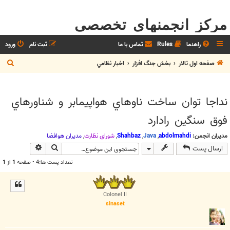
مرکز انجمنهای تخصصی
راهنما
Rules
تماس با ما
ثبت نام
ورود
ج
صفحه اول تالار
بخش جنگ افزار
اخبار نظامي
س
ت
نداجا توان ساخت ناوهاي هواپيمابر و شناورهاي
ج
فوق سنگين رادارد
و
مدیران انجمن:
abdolmahdi
,
Java
,
Shahbaz
,
شوراي نظارت
,
مديران هوافضا
جستجو
جستجوی پیش
ارسال پست
تعداد پست ها:4 • صفحه
1
از
1
Colonel II
sinaset