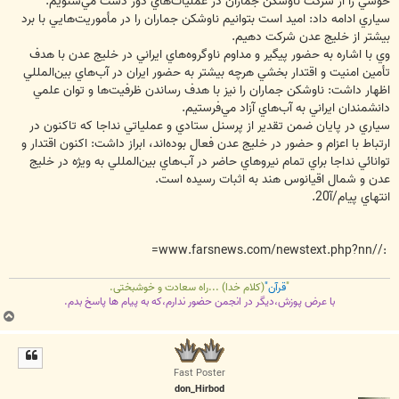
خوشي را از شركت ناوشكن جماران در عمليات‌هاي دور دست مي‌شنويم.
سياري ادامه داد: اميد است بتوانيم ناوشكن جماران را در مأموريت‌هايي با برد
بيشتر از خليج عدن شركت دهيم.
وي با اشاره به حضور پيگير و مداوم ناوگروه‌هاي ايراني در خليج عدن با هدف
تأمين امنيت و اقتدار بخشي هرچه بيشتر به حضور ايران در آب‌هاي بين‌المللي
اظهار داشت: ناوشكن جماران را نيز با هدف رساندن ظرفيت‌ها و توان علمي
دانشمندان ايراني به آب‌هاي آزاد مي‌فرستيم.
سياري در پايان ضمن تقدير از پرسنل ستادي و عملياتي نداجا كه تاكنون در
ارتباط با اعزام و حضور در خليج عدن فعال‌ بوده‌اند، ابراز داشت: اكنون اقتدار و
توانائي نداجا براي تمام نيروهاي حاضر در آب‌هاي بين‌المللي به ويژه در خليج
عدن و شمال اقيانوس هند به اثبات رسيده است.
انتهاي پيام/آ20.
://www.farsnews.com/newstext.php?nn=
"
قرآن"
(کلام خدا) ...راه سعادت و خوشبختی.
با عرض پوزش،دیگر در انجمن حضور ندارم،که به پیام ها پاسخ بدم.
ب
ا
ل
ا
Fast Poster
don_Hirbod