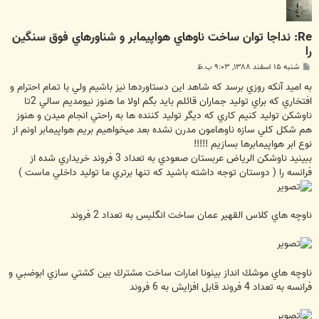
Re: نداجا توان ساخت ناوهاي هواپيمابر و شناورهاي فوق سنگين
را
پ
شنبه ۱۵ اسفند ۱۳۸۸, ۹:۰۳ ب.ظ
س
ت
به اميد آنكه روزي برسد كه شاهد اين دستاوردها نيز باشيم ولي با تمام احترام و
افتخاري كه براي توليد جماران قائلم بايد بگم اولا ما هنوز نيومديم سالي 2تا
ناوشكن توليد كنيم كاري كه ديگر توليد كننده ها به راحتي انجام ميدن و هنوز
هم شكل كلي سازه ناوهامون مدرن نشده بعد ميخواهيم بريم هواپيمابر اونم از
نوع ابر هواپيمابرها بسازيم !!!!!
ببينيد ناوشكن الرياض عربستان صعودي به تعداد 3 فروند خريداري شده از
فرانسه را ( دوستان توجه داشته باشيد كه تنها برتري ما توليد داخلي ماست )
ناوچه هاي كلاس القهير عمان ساخت انگليس به تعداد 2 فروند
ناوچه هاي موشك انداز بينونا امارات ساخت مشترك بين كشتي سازي ابوضبي و
فرانسه به تعداد 4 فروند قابل افزايش به 6 فروند