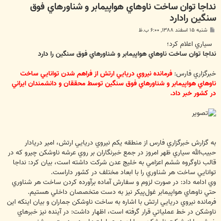
نداجا توان ساخت ناوهاي هواپيمابر و شناورهاي فوق
سنگين رادارد
پ
شنبه ۱۵ اسفند ۱۳۸۸, ۶:۰۰ ب.ظ
س
ت
سياري اعلام كرد؛
نداجا توان ساخت ناوهاي هواپيمابر و شناورهاي فوق سنگين را دارد
خبرگزاري فارس:
فرمانده نيروي دريايي ارتش از فراهم شدن توانايي ساخت
ناوهاي هواپيمابر و شناورهاي فوق سنگين توسط محققان و دانشمندان ايراني
در كشور خبر داد.
به گزارش خبرگزاري فارس از منطقه يكم نيروي دريايي ارتش، امير دريادار
حبيب‌الله سياري ظهر امروز در جمع خبرنگاران بر روي عرشه ناوشكن چيرو كه در
قالب ناوگروه ششم اعزامي به خليج عدن شركت داشته است، بيان كرد: نداجا
توانايي ساخت هر شناوري را با ابعاد مختلف در كشور داراست.
وي ادامه داد: در صورت لزوم و سفارش آماده برآورده كردن ساخت هر شناوري
حتي ناوهاي هواپيمابر غول‌پيكر نيز به دست متخصصان داخلي هستيم.
فرمانده نيروي دريايي ارتش با اشاره به ساخت ناوشكن جماران و بيان اينكه اين
ناوشكن در خط عملياتي قرار گرفته است، اظهار داشت: در آينده نيز خبرهاي