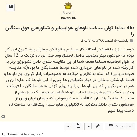
ل
ا
Major II
kaveh606
Re: نداجا توان ساخت ناوهاي هواپيمابر و شناورهاي فوق سنگين
را
پ
یک‌شنبه ۱۶ اسفند ۱۳۸۸, ۷:۰۸ ب.ظ
س
ت
دوست عزیز ما فعلا در آستانه کار هستیم و ناوشکن جماران پایه شروع این کار
بوده که خودتون بهتر میدونید مراحل تحقیق وساخت این ناو نزدیک به 12 سال
به طول انجامیده مسلما هدف شما از این مقایسه نشون دادن تکنولوژی برتر به
کار رفته شده در ناو های خریداری شده توسط همسایگان ما بوده(نه مقایسه
قدرت دریایی) که البته به نظرم بر میگرده به خصوصیات رادار گریزی این ناو ها و
قطعا ناو شکن جماران در دیگر تکنولوژی ها چیزی از این ناو ها کم ندارد این رو
هم در نظر بگیریم که این ناو ها رو با چه بهای گزافی به همسایگان ما فروختند
و بدون کمک کشور های سازنده این ناو ها قطعا نمیتونند یک مایل هم از
ساحل فاصله بگیرند . ان شاالله با همت وهوشی که جوانان ایران زمین از
خودشون نشون دادند میتونیم به تکنولوژی های بسیار پیشرفته در ساخت ناو
دست پیدا کنیم
ب
ا
ارسال پست
ل
ا
تعداد پست ها:4 • صفحه
1
از
1