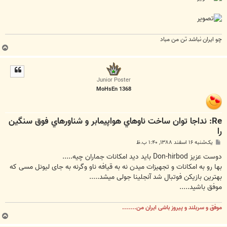
چو ايران نباشد تن من مباد
ب
ا
ل
ا
Junior Poster
MoHsEn 1368
Re: نداجا توان ساخت ناوهاي هواپيمابر و شناورهاي فوق سنگين
را
پ
یک‌شنبه ۱۶ اسفند ۱۳۸۸, ۱:۴۰ ب.ظ
س
ت
دوست عزیز Don-hirbod باید دید امکانات جماران چیه.....
بها رو به امکانات و تجهیزات میدن نه به قیافه ناو وگرنه به جای لیونل مسی که
بهترین بازیکن فوتبال شد آنجلینا جولی میشد.....
موفق باشید.....
موفق و سربلند و پیروز باشی ایران من.......
ب
ا