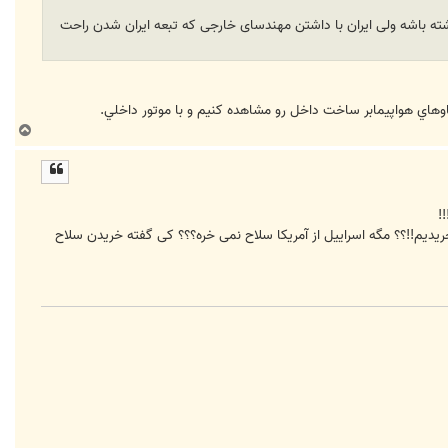
داشته باشه ولی ایران با داشتن مهندسای خارجی که تبعه ایران شدن راحت
وهاي هواپيمابر ساخت داخل رو مشاهده كنيم و با موتور داخلي.
ب
ا
ل
ا
!
 جماران: خریدن که خریدن!!!!(که نخریدن)!! مگه شاه از آمریکا سلاح نمی خرید؟؟؟؟؟ مگه خود ما از روسیه میگ 29 نخریدیم!!؟؟ مگه اسراییل از آمریکا سلاح نمی خره؟؟؟ کی گفته خریدن سلاح