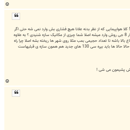
ب
ا
ل
ا
شما بی 52 که یک بمب افکن زیر سرعت صوت هست رو با یک جنگنده ی فرا صوت مقایسه می کنید ؟ واقعا خنده داره بی 52 کلا هواپیمایی که از نظر بدنه علانا هیچ فشاری بش وارد نمی شه حتی اگر
مثلا به بالش فشار وارد بشه سریع بعد از یک مدت بالش عوض می شه بعداونو با اف 14 مقایسه می کنید که در هر مناور فشار 8 جی روش وارد میشه اصلا شما چیزی از مکانیک سازه شنیدی ؟ به علاوه
در ار تفاع بالا باشه تا تعداد حجیمی بمب مثلا روی شهر ها ریخته بشه اصلا چرا راه
دور بریم سی 130 ها آمریکا مگه هر روز سی 130 جدید می سازه ؟ این پرنده هم تا زمانی که مدل جدیدی بیاد برای جایگزینی حالا حالا ها باید بپره سی 130 های جدید هم همون سازه ی قبلیهاست
عدش پشیمون می شی !
ب
ا
ل
ا