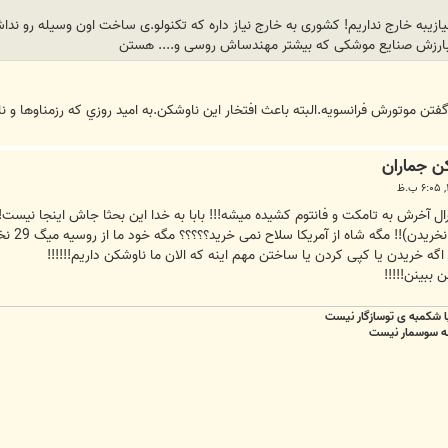
 نیازیبه خارج نداریم! کشوری به خارج نیاز داره که تکنولو.ی ساخت اون وسیله رو ن
نه بارزش صنایع موشکی که بیشتر مهندساش روسی و.... هستن
 موتورش فرانسويه.البته باعث افتخار اين ناوشكن.به اميد روزي كه رزمناوها و نا
 آخرش به تامکت و فانتوم کشیده میشه!!! بابا به خدا این بحثا جاش اینجا نیست!!
در مورد
گه خریدن یا کپی کردن یا ساختن مهم اینه که الان ما ناوشکن داریم!!!!!!
ببینن!!!!!
با شکمبه ی توسازگار نیست
نه سوسمار نیست