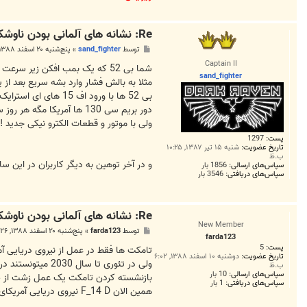
Re: نشانه های آلمانی بودن ناوشکن جماران
پ
توسط
sand_fighter
»
پنج‌شنبه ۲۰ اسفند ۱۳۸۸, ۱۲:۵۳ ب.ظ
س
Captain II
ت
sand_fighter
بی 52 ها با ورود ا
ولی با موتور و قطعات الکترو نیکی جدید !
پست:
1297
تاریخ عضویت:
شنبه ۱۵ تیر ۱۳۸۷, ۱۰:۲۵
ب.ظ
و در آخر توهین به دیگر کاربران در ای
سپاس‌های ارسالی:
1856 بار
سپاس‌های دریافتی:
3546 بار
Re: نشانه های آلمانی بودن ناوشکن جماران
New Member
پ
توسط
farda123
»
پنج‌شنبه ۲۰ اسفند ۱۳۸۸, ۱:۲۶ ب.ظ
farda123
س
پست:
5
ت
تامکت ها فقط در عمل از نیروی دریایی آم
تاریخ عضویت:
دوشنبه ۱۰ اسفند ۱۳۸۸, ۶:۰۲
ولی در تئوری تا سال 2030 میتونستند در خدمت نیروی دریایی آمریکا باشند
ب.ظ
سپاس‌های ارسالی:
10 بار
بازنشسته کردن تامکت یک عمل زشت از ط
سپاس‌های دریافتی:
1 بار
همین الان F_14 D نیروی دریایی آمریکای جهانخوار از خانواده فلانکر های روسی و خانواده میگ برتر است .