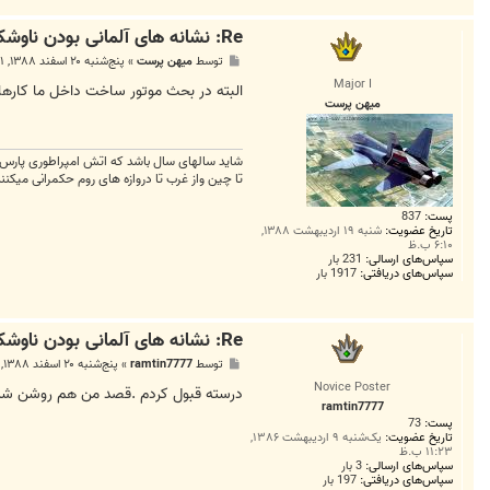
Re: نشانه های آلمانی بودن ناوشکن جماران
پ
توسط
میهن پرست
»
پنج‌شنبه ۲۰ اسفند ۱۳۸۸, ۱۰:۰۱ ب.ظ
س
Major I
ت
البته در بحث موتور ساخت داخل ما کارها
میهن پرست
شاید سالهای سال باشد که اتش امپراطوری پارس خ
تا چین واز غرب تا دروازه های روم حکمرانی میکن
پست:
837
تاریخ عضویت:
شنبه ۱۹ اردیبهشت ۱۳۸۸,
۶:۱۰ ب.ظ
سپاس‌های ارسالی:
231 بار
سپاس‌های دریافتی:
1917 بار
Re: نشانه های آلمانی بودن ناوشکن جماران
پ
توسط
ramtin7777
»
پنج‌شنبه ۲۰ اسفند ۱۳۸۸, ۱۱:۴۸ ب.ظ
س
Novice Poster
ت
درسته قبول کردم .قصد من هم روشن شدن 
ramtin7777
پست:
73
تاریخ عضویت:
یک‌شنبه ۹ اردیبهشت ۱۳۸۶,
۱۱:۲۳ ب.ظ
سپاس‌های ارسالی:
3 بار
سپاس‌های دریافتی:
197 بار