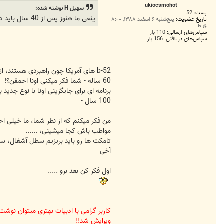
ت
ukiocsmohot
سهیل H نوشته شده:
پست:
52
ینعی ما هنوز پس از 40 سال باید دلمونو به تامکت قراضه خوش کنیم ؟بابا امریکا سال پیش تامکت از رده خارج کرد واقعا دلم برای نیروی هوایی با یک مشت هواپیمای از رده خارج میسوزه
تاریخ عضویت:
پنج‌شنبه ۶ اسفند ۱۳۸۸, ۸:۰۰
ق.ظ
سپاس‌های ارسالی:
110 بار
سپاس‌های دریافتی:
156 بار
b-52 های آمریکا چون راهبردی هستند، از 1950 تا حالا دارن استفاده میشن!
60 ساله - شما فکر میکنی اونا احمقن؟!
برنامه ای برای جایگزینی اونا با نوع جدید برای سال 2040 برنامه 
100 سال -
من فکر میکنم که از نظر شما، ما خیلی ا
مواظب باش کجا میشینی، ......
تامکت ها رو باید بریزیم سطل آشغال، ست
آخی
اول فکر کن بعد برو .....
کاربر گرامی با ادبیات بهتری میتوان نوشت
ویرایش شد!!