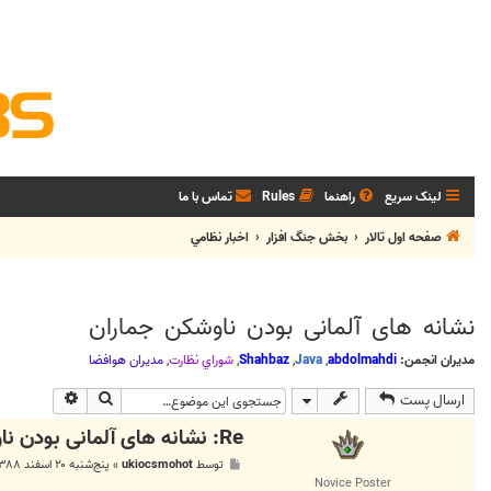
لینک سریع
راهنما
Rules
تماس با ما
صفحه اول تالار
بخش جنگ افزار
اخبار نظامي
نشانه های آلمانی بودن ناوشکن جماران
مدیران انجمن:
abdolmahdi
,
Java
,
Shahbaz
,
شوراي نظارت
,
مديران هوافضا
جستجو
جستجوی پی
ارسال پست
Re: نشانه های آلمانی بودن ناوشکن جماران
پ
توسط
ukiocsmohot
»
پنج‌شنبه ۲۰ اسفند ۱۳۸۸, ۱۲:۱۱ ب.ظ
س
Novice Poster