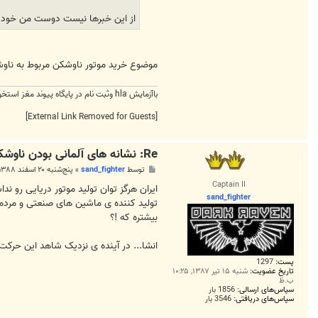
از اين خبرها نيست دوست من خودشون
موضوع خريد موتور ناوشكن مربوط به ناو
باآزمايش hla وثبت نام در پايگاه پيوند مغز استخوان كشور در بيمارستان شريعتي شانس زندگي را در بيماران سرطان خون و... افزايش دهيد
[External Link Removed for Guests]
Re: نشانه های آلمانی بودن ناوشکن جماران
پ
توسط
sand_fighter
»
پنج‌شنبه ۲۰ اسفند ۱۳۸۸, ۹:۱۶ ب.ظ
س
Captain II
ت
ایران هرگز توان تولید موتور دریایی رو ن
sand_fighter
تولید کننده ی ماشین های صنعتی و مردمی ا
بیشتره که !؟
انشا... در آینده ی نزدیک شاهد این حرکت
پست:
1297
تاریخ عضویت:
شنبه ۱۵ تیر ۱۳۸۷, ۱۰:۲۵
ب.ظ
سپاس‌های ارسالی:
1856 بار
سپاس‌های دریافتی:
3546 بار