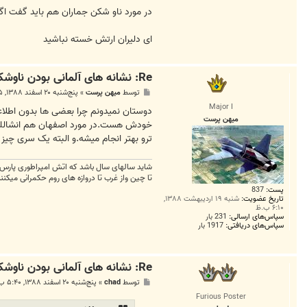
در مورد ناو شکن جماران هم باید گفت اگر
ای دلیران ارتش خسته نباشید
Re: نشانه های آلمانی بودن ناوشکن جماران
پ
توسط
میهن پرست
»
پنج‌شنبه ۲۰ اسفند ۱۳۸۸, ۱:۵۵ ب.ظ
س
Major I
ت
میهن پرست
خودش هست.در مورد اصفهان هم انشالله 
ترو بهتر انجام میشه.و البته یک سری چیز 
شاید سالهای سال باشد که اتش امپراطوری پارس خ
تا چین واز غرب تا دروازه های روم حکمرانی میکن
پست:
837
تاریخ عضویت:
شنبه ۱۹ اردیبهشت ۱۳۸۸,
۶:۱۰ ب.ظ
سپاس‌های ارسالی:
231 بار
سپاس‌های دریافتی:
1917 بار
Re: نشانه های آلمانی بودن ناوشکن جماران
پ
توسط
chad
»
پنج‌شنبه ۲۰ اسفند ۱۳۸۸, ۵:۴۰ ب.ظ
س
Furious Poster
ت