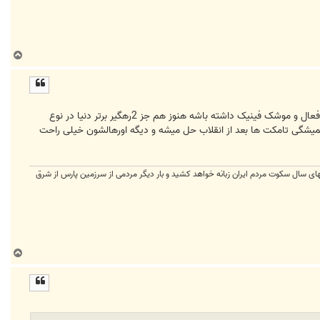
ب
ا
ل
ا
دوستان نمیدونم چرا بعضی ها بدون اطلاعات و فقط با قصد تخریب و گاهی هم مسائل سیاسی پست میزنن.تامکت اگه رادار فعال و موشک فینیک داشته باشه هنوز هم جز 2رهگیر برتر دنیا در نوع
شگی تامکت ها بعد از انقلاب حل میشه و دیگه اورهالشون خیلی راحت
ی سال سکوت مردم ایران زبانه خواهد کشید و بار دیگر مردمی از سرزمین پارس از شرق
ب
ا
ل
ا