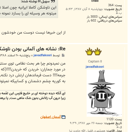
chad
سهیل H نوشته شده:
پست:
364
این ناوشکن کاملا ایرانیه چون اصلا
تاریخ عضویت:
چهارشنبه ۸ آبان ۱۳۸۷, ۵:۴۳
میتونه هر وسیله ای را بسازد نمو
ب.ظ
سپاس‌های ارسالی:
3003 بار
سپاس‌های دریافتی:
602 بار
از اين خبرها نيست دوست من خودشون گفتن
Re: نشانه های آلمانی بودن ناوشکن جماران
پ
توسط
javadfakoori
»
پنج‌شنبه ۲۰ اسفند ۱۳۸۸, ۶:۰۵ ب.ظ
س
Captain II
ت
من نمیدونم چرا هر بحث نظامی توی سنترال
javadfakoori
جرمه!!!! دست فرماندهان ارتش درد نکنه, ا
به کوریه چشم دشمنان و کساییکه نمیتونن 
ای آنکه دیده دوخته ای بر خلیج فارس این لقمه 
زیرا درون آب زلالش بدون شک ماهی ست, پا بره
آسمان اصفهان
پست:
1120
تاریخ عضویت:
جمعه ۲۶ مهر ۱۳۸۷, ۹:۳۹
ق.ظ
محل اقامت:
همشهری فضل الله جاوید نیا