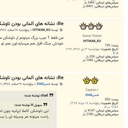
سپاس‌های ارسالی:
2466 بار
سپاس‌های دریافتی:
8401 بار
Re: نشانه های آلمانی بودن ناوشکن جماران
پ
توسط
HITMAN_KU
»
پنج‌شنبه ۲۰ اسفند ۱۳۸۸, ۷:۴۴ ب.ظ
س
Senior Poster
ت
من فقط 1 عیب بزرگ میتونم از ن
HITMAN_KU
خودش جنگ افزار هم میسازه.اون هم تو شر
پست:
739
تاریخ عضویت:
چهارشنبه ۳ تیر ۱۳۸۸, ۲:۲۶
ق.ظ
سپاس‌های ارسالی:
326 بار
سپاس‌های دریافتی:
1085 بار
Re: نشانه های آلمانی بودن ناوشکن جماران
پ
توسط
حسن2568
»
پنج‌شنبه ۲۰ اسفند ۱۳۸۸, ۸:۰۱ ب.ظ
س
Captain I
ت
حسن2568
chad نوشته شده:
پست:
820
تاریخ عضویت:
پنج‌شنبه ۱۸ مرداد ۱۳۸۶,
سهیل H نوشته شده:
۱۱:۵۸ ب.ظ
این ناوشکن کاملا ایرانیه چون ا
سپاس‌های ارسالی:
4147 بار
سپاس‌های دریافتی:
2180 بار
راحت میتونه هر وسیله ای را ب