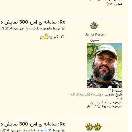
ت
تماس:
م
ا
س
h
Re: سامانه ی اس-300 نمایش داده شد
a
m
پ
توسط
مغمون
»
یک‌شنبه ۲۹ فروردین ۱۳۸۹, ۱۰:۳۶ ق.ظ
i
س
d
Junior Poster
ت
الله اکبر
r
مغمون
e
z
a
6
6
2
0
پست:
119
تاریخ عضویت:
دوشنبه ۴ آبان ۱۳۸۸, ۱۰:۱۱
ق.ظ
سپاس‌های ارسالی:
13 بار
سپاس‌های دریافتی:
127 بار
Re: سامانه ی اس-300 نمایش داده شد
پ
توسط
ramin11
»
یک‌شنبه ۲۹ فروردین ۱۳۸۹, ۱۰:۴۲ ق.ظ