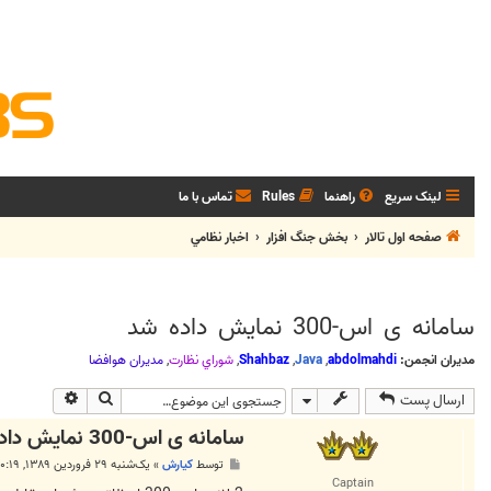
لینک سریع
راهنما
Rules
تماس با ما
صفحه اول تالار
بخش جنگ افزار
اخبار نظامي
سامانه ی اس-300 نمایش داده شد
مدیران انجمن:
abdolmahdi
,
Java
,
Shahbaz
,
شوراي نظارت
,
مديران هوافضا
جستجو
جستجوی پی
ارسال پست
سامانه ی اس-300 نمایش داده شد
پ
توسط
كيارش
»
یک‌شنبه ۲۹ فروردین ۱۳۸۹, ۱۰:۱۹ ق.ظ
س
Captain