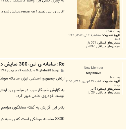
یه چیزی کسی این وسط گاتلینگ دید؟؟؟
آخرین ويرايش توسط 1 on
renger
, ويرايش شده در 0.
پست:
854
تاریخ عضویت:
سه‌شنبه ۴ دی ۱۳۸۶, ۶:۴۲
ق.ظ
سپاس‌های ارسالی:
361 بار
سپاس‌های دریافتی:
837 بار
Re: سامانه ی اس-300 نمایش داده شد
New Member
پ
توسط
Mojtaba28
»
یک‌شنبه ۲۹ فروردین ۱۳۸۹, ۱۰:۵۶ ق.ظ
Mojtaba28
س
پست:
6
ت
ارتش جمهوری اسلامی ایران سامانه موشکی دور برد ش
تاریخ عضویت:
شنبه ۲۱ شهریور ۱۳۸۸, ۲:۴۵
ب.ظ
سپاس‌های ارسالی:
5 بار
سپاس‌های دریافتی:
28 بار
توسط خودروی حامل عبور کرد.
بنابر این گزارش به گفته سخنگوی مراسم
S300 سامانه موشکی است که روسیه در سال 2005 به ایران فروخته است اما تاکنون از تحویل آن خودداری کرده است .