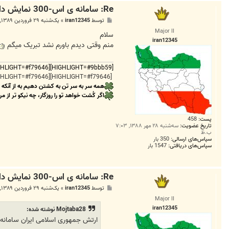
Re: سامانه ی اس-300 نمایش داده شد
پ
توسط
iran12345
»
یک‌شنبه ۲۹ فروردین ۱۳۸۹, ۱۰:۵۸ ق.ظ
س
Major II
ت
سلام
iran12345
منم وقتی دیدم باورم نشد تبریک میگم
[HIGHLIGHT=#9bbb59][HIGHLIGHT=#f79646][HIGHLIGHT=#9bbb59]
[HIGHLIGHT=#f79646][HIGHLIGHT=#f79646]
همه سر به سر تن به کشتن دهیم به از آنکه
اگر کُشت خواهد تو را روزگار، چه نیکو تر از مر
پست:
458
تاریخ عضویت:
سه‌شنبه ۲۸ مهر ۱۳۸۸, ۷:۰۳
ب.ظ
سپاس‌های ارسالی:
350 بار
سپاس‌های دریافتی:
1547 بار
Re: سامانه ی اس-300 نمایش داده شد
پ
توسط
iran12345
»
یک‌شنبه ۲۹ فروردین ۱۳۸۹, ۱۱:۲۰ ق.ظ
س
Major II
ت
iran12345
Mojtaba28 نوشته شده:
ارتش جمهوری اسلامی ایران سامانه موشکی دور