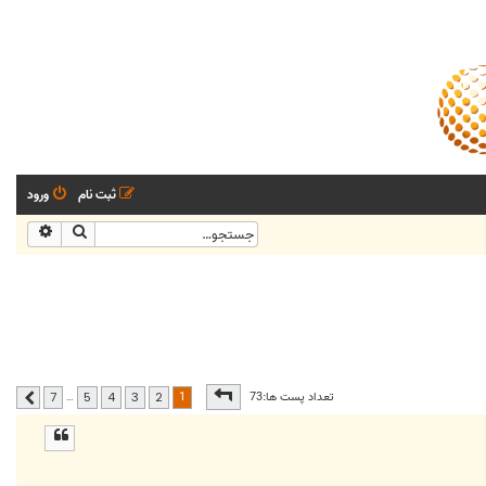
ثبت نام
ورود
جستجو
جستجو
صفحه
1
از
7
1
تعداد پست ها:73
…
7
5
4
3
2
بعدی