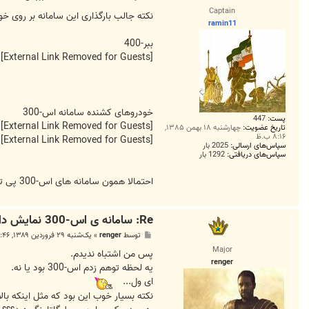
س
Captain
ت
نکته جالب بارگذاری این سامانه بر روی خودروهای ببر-400 بود نه خودروهای
ramin11
ببر-400
[External Link Removed for Guests]
خودروهای کشنده سامانه اس-300
پست:
447
[External Link Removed for Guests]
تاریخ عضویت:
چهارشنبه ۱۸ بهمن ۱۳۸۵,
۸:۱۶ ب.ظ
[External Link Removed for Guests]
سپاس‌های ارسالی:
2025 بار
سپاس‌های دریافتی:
1292 بار
احتمالا همون سامانه های اس-300 پی تی باید باشه که از کشوری غیر از روسیه خریداری شده
Re: سامانه ی اس-300 نمایش داده شد
پ
توسط
renger
»
یک‌شنبه ۲۹ فروردین ۱۳۸۹, ۱۰:۴۶ ق.ظ
س
Major
ت
پس من اشتباه ندیدم.
renger
یه لحظه توهم زدم اس-300 بود یا نه.
ای ول...
نکته بسیار خوب این بود که مثل اینکه بال