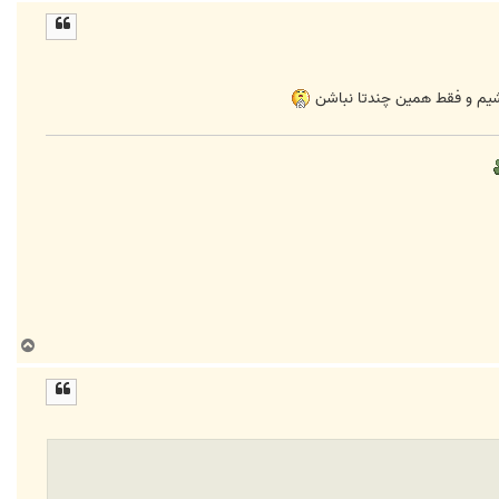
ا
ل
ا
اشیم و فقط همین چندتا نباشن
ب
ا
ل
ا