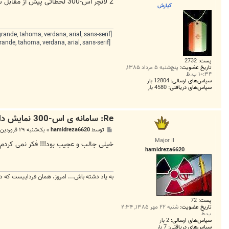
ت
2 لانچر اس-300 لحظاتی پیش از مقابل سکو در رژه ی امروز ارتش عبور کردند
كيارش
[FONT=lucida grande, tahoma, verdana, arial, sans-serif] این خسته به شمشیر تو تقدیر نبود,
[FONT=lucida grande, tahoma, verdana, arial, sans-serif]ور نه هیچ از دل بی‌رحم تو تقصیر
پست:
2732
تاریخ عضویت:
پنج‌شنبه ۵ مرداد ۱۳۸۵,
۱۰:۳۴ ب.ظ
سپاس‌های ارسالی:
12804 بار
سپاس‌های دریافتی:
4580 بار
Re: سامانه ی اس-300 نمایش داده شد
پ
توسط
hamidreza6620
»
یک‌شنبه ۲۹ فروردین ۱۳۸۹, ۱۰:۲۸ ق.ظ
س
Major II
ت
خیلی جالب و عجیب بود!!! فکر نمی کردم بالاخره s-300 رو به 
hamidreza6620
به ياد دشته باش... امروز، همان فرداييست كه 
پست:
72
تاریخ عضویت:
شنبه ۲۲ مهر ۱۳۸۵, ۲:۳۴
ب.ظ
سپاس‌های ارسالی:
2 بار
سپاس‌های دریافتی:
7 بار