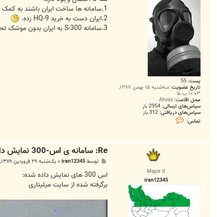
1.سامانه ها ساخت ایران باشند به کمک چین(به خاطر شباهت به .
2.ایران دست به خرید HQ-9 زده.
3.سامانه S-300 به ایران بدون موشک تحویل داده شده.
پست:
55
تاریخ عضویت:
سه‌شنبه ۱۵ بهمن ۱۳۸۷,
۱۰:۰۳ ب.ظ
محل اقامت:
Ahvaz
سپاس‌های ارسالی:
2954 بار
سپاس‌های دریافتی:
312 بار
ت
تماس:
م
ا
س
u
Re: سامانه ی اس-300 نمایش داده شد
n
4
پ
توسط
iran12345
»
یک‌شنبه ۲۹ فروردین ۱۳۸۹, ۱۱:۳۱ ق.ظ
g
س
i
Major II
ت
اس 300 های نمایش داده شده:
v
iran12345
e
برگرفته شده از سایت میلیتاری
n
.
1
9
9