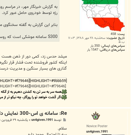
رژه توسط خودروی حامل عبور کرد.
بنابر این گزارش به گفته سخنگوی 
پست:
458
S300 سامانه موشکی است که روسیه در سال 2005 به ایران فروخته است اما تاکنون از تحویل آن خودداری کرده است .
تاریخ عضویت:
سه‌شنبه ۲۸ مهر ۱۳۸۸, ۷:۰۳
ب.ظ
سپاس‌های ارسالی:
350 بار
سپاس‌های دریافتی:
1547 بار
گذاری های بسیار سنگین و مدیریت درست ....
[HIGHLIGHT=#9bbb59][HIGHLIGHT=#f79646][HIGHLIGHT=#9bbb59]
[HIGHLIGHT=#f79646][HIGHLIGHT=#f79646]
همه سر به سر تن به کشتن دهیم به از آنکه
اگر کُشت خواهد تو را روزگار، چه نیکو تر از مر
Re: سامانه ی اس-300 نمایش داده شد
پ
توسط
un4given.1991
»
یک‌شنبه ۲۹ فروردین ۱۳۸۹, ۱۱:۲۸ ق.ظ
س
Novice Poster
ت
سلام.
un4given.1991
سه تا احتمال وجود داره.