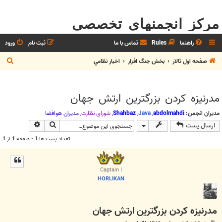
مرکز انجمنهای تخصصی
راهنما
Rules
تماس با ما
ثبت نام
ورود
ج
صفحه اول تالار
بخش جنگ افزار
اخبار نظامي
س
ت
مدرنیزه کردن بزرگترین ارتش جهان
ج
و
مدیران انجمن:
abdolmahdi
,
Java
,
Shahbaz
,
شوراي نظارت
,
مديران هوافضا
جستجو
جستجوی پیش
ارسال پست
تعداد پست ها:1 • صفحه
1
از
1
Captain I
HORLIKAN
مدرنیزه کردن بزرگترین ارتش جهان