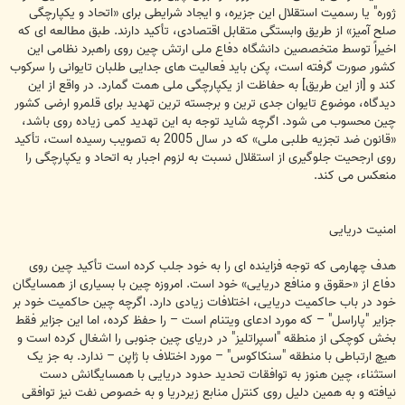
ژوره" یا رسمیت استقلال این جزیره، و ایجاد شرایطی برای «اتحاد و یکپارچگی
صلح آمیز» از طریق وابستگی متقابل اقتصادی، تأکید دارند. طبق مطالعه ای که
اخیراً توسط متخصصین دانشگاه دفاع ملی ارتش چین روی راهبرد نظامی این
کشور صورت گرفته است، پکن باید فعالیت های جدایی طلبان تایوانی را سرکوب
کند و [از این طریق] به حفاظت از یکپارچگی ملی همت گمارد. در واقع از این
دیدگاه، موضوع تایوان جدی ترین و برجسته ترین تهدید برای قلمرو ارضی کشور
چین محسوب می شود. اگرچه شاید توجه به این تهدید کمی زیاده روی باشد،
«قانون ضد تجزیه طلبی ملی» که در سال 2005 به تصویب رسیده است، تأکید
روی ارجحیت جلوگیری از استقلال نسبت به لزوم اجبار به اتحاد و یکپارچگی را
منعکس می کند.
امنیت دریایی
هدف چهارمی که توجه فزاینده ای را به خود جلب کرده است تأکید چین روی
دفاع از «حقوق و منافع دریایی» خود است. امروزه چین با بسیاری از همسایگان
خود در باب حاکمیت دریایی، اختلافات زیادی دارد. اگرچه چین حاکمیت خود بر
جزایر "پاراسل" – که مورد ادعای ویتنام است – را حفظ کرده، اما این جزایر فقط
بخش کوچکی از منطقه "اسپراتلیز" در دریای چین جنوبی را اشغال کرده است و
هیچ ارتباطی با منطقه "سنکاکوس" – مورد اختلاف با ژاپن – ندارد. به جز یک
استثناء، چین هنوز به توافقات تحدید حدود دریایی با همسایگانش دست
نیافته و به همین دلیل روی کنترل منابع زیردریا و به خصوص نفت نیز توافقی