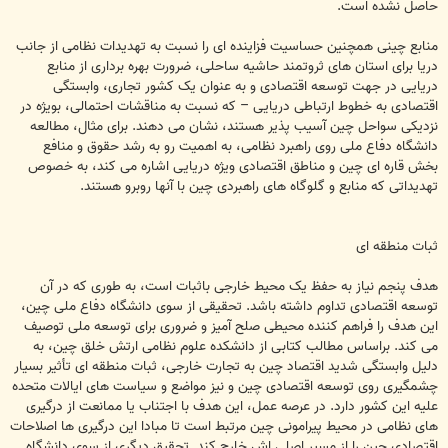
حاصل نشده است.
منابع چینی همچنین حساسیت فزاینده ای را نسبت به تهدیدات نظامی از جانب
دریا برای استان های ثروتمند حاشیه ساحلی، ضرورت بهره برداری از منابع
دریایی در جهت توسعه اقتصادی و به عنوان یک کشور تجاری، وابستگی
اقتصادی به خطوط ارتباطی دریایی – که نسبت به مناقشات احتمالی، بویژه در
نزدیکی سواحل چین آسیب پذیر هستند، نشان می دهند. برای مثال، مطالعه
دانشگاه دفاع ملی روی راهبرد نظامی، به اهمیت رو به رشد حقوق و منافع
بخش قاره ای چین و مناطق اقتصادی ویژه دریایی اشاره می کند، به خصوص
تهدیداتی که منابع و گلوگاه های راهبردی چین با آنها روبرو هستند.
ثبات منطقه ای
هدف پنجم نیاز به حفظ یک محیط خارجی باثبات است، به طوری که در آن
توسعه اقتصادی تداوم داشته باشد. تحقیقی از سوی دانشگاه دفاع ملی چین،
این هدف را فراهم کننده محیطی صلح آمیز و ضروری برای توسعه ملی توصیف
می کند. براساس مطالب کتابی از دانشکده علوم نظامی ارتش خلق چین، به
دلیل وابستگی شدید اقتصاد چین به تجارت خارجی، ثبات منطقه ای تأثیر بسیار
چشمگیری روی توسعه اقتصادی چین و نیز مواضع و سیاست های ایالات متحده
علیه این کشور دارد. در عرصه عمل، این هدف با اجتناب یا ممانعت از درگیری
های نظامی در محیط پیرامونی چین مرتبط است تا مبادا این درگیری ها اصلاحات
اقتصادی چین را از مسیر اصلی اش خارج کند. تحقیق دیگری از سوی دانشگاه