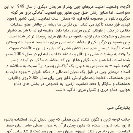
اگرچه، وضعیت امنیت مرزهای چین بهتر از هر زمان دیگری از سال 1949 به این
سو است، اما منابع ارتش خلق چین هنوز روی اهمیت آمادگی برای هر گونه
درگیری بالقوه در محدوده قاره ای، که ممکن است تمامیت ارضی کشور را مورد
تهدید قرار دهد، تأکید می کنند. این نگرانی ها ریشه در چالش های عملیات
دفاعی در یکی از طولانی ترین مرزهای دنیا دارد، وظیفه ای که با شرایط دشوار
محیطی و خشونت های نژادی بالقوه در مناطق مرزی پیچیده تر نیز شده است.
چین همچنین درگیر یکی از مناقشات اساسی مرزی با همسایه خود هندوستان
است. اگرچه در سال های اخیر تلاش هایی که برای حل این مناقشات صورت
پذیرفته به پیشرفت هایی نیز نائل و به عقد تفاهم نامه ای در سال 2005 منجر
شده است، اما هنوز هم نگرانی ها از این که مناقشات مذکور در آینده از سر
گرفته شود – به خصوص به عنوان یک "واکنش زنجیره ای" نسبت به مناقشه در
امتداد مرزهای چین در طول یک بحران احتمالی در تنگه تایوان – وجود دارد. به
طور هماهنگ، خطوط راهنمای ارتش خلق چین برای سال 2008 روی وظایفی
هماهنگ و سازگار با حفظ تمامیت ارضی، به خصوص در بخش های دفاع
هوایی، دفاع مرزی و کنترل مرزی، تأکید داشت.
یکپارچگی ملی
جالب توجه ترین و نگران کننده ترین هدفی که چین دنبال کرده، استفاده بالقوه
از زور علیه تایوان است، که متون چینی از آن به عنوان هدفی خاص برای حفظ
تمامیت ارضی یاد می کنند. امروزه، رهبران چین روی ممانعت از شناسایی "دو