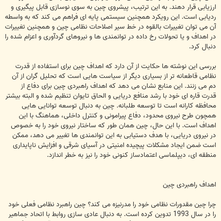
ارزیابی قرار دهند. به این ترتیب، پیشروی چین به سوی نوسازی قابل پیگیری و
ردیابی است. این رویکرد همچنین سیستمی پایه ای فراهم می کند که به واسطه
آن می توان تغییرات بالقوه در خط سیر اصلاحات نظامی چین و همچنین تغییرات
در اهداف و یا تحولات رخ داده در توانمندی ها و نیروهای گردآوری و اعزام شده را
دنبال کرد.
بررسی این نوشته ها حکایت از آن دارد که اهداف چین برای استفاده از قدرت
نظامی قاطعانه تر از بسیاری دیگر از سیاست هایی است که تحلیل گران از آن
دم می زنند. این منابع نشان می دهد که اهداف راهبردی چین برای دفاع از
قدرت قاره ای خود با رشد منافع دریایی و الحاق تایوان تنظیم شده و البته بیشتر
محافظه کارانه است تا توسعه طلبانه. چین به دنبال توسعه توانایی هایی
همچون طرح نیروی محدود، دفاع پیرامونی و کنترل داخلی، هماهنگ با این
اهداف است. با این حال، چین همان طور که ساختار نیروی خود را به خصوص
در نیروی دریایی، با هدف دستیابی به این توانمندی ها تغییر می دهد، ممکن
است ضمن ایجاد مشکلات پیچیده امنیتی در آسیای شرقی و افزایش ناپایداری
منطقه ای، دیپلماسی اعتمادساز کنونی خود را نیز به خطر اندازد.
اهداف راهبردی چین
چرا چین مقدورات نظامی خود را مدرنیزه می کند؟ چین راهبرد نظامی فعلی خود
را در سال 1993 تدوین کرده است. به دنبال عادی سازی روابط با اتحاد جماهیر