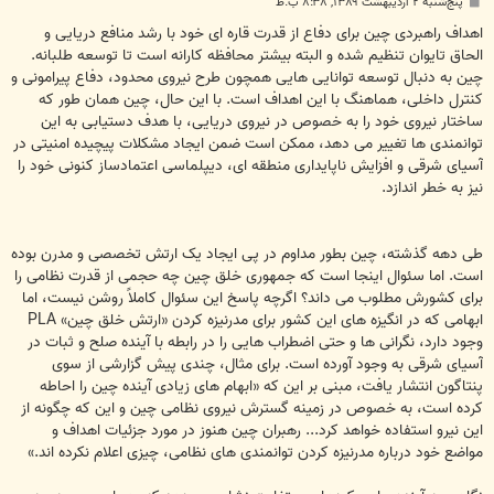
پ
پنج‌شنبه ۲ اردیبهشت ۱۳۸۹, ۸:۳۸ ب.ظ
س
ت
اهداف راهبردی چین برای دفاع از قدرت قاره ای خود با رشد منافع دریایی و
الحاق تایوان تنظیم شده و البته بیشتر محافظه کارانه است تا توسعه طلبانه.
چین به دنبال توسعه توانایی هایی همچون طرح نیروی محدود، دفاع پیرامونی و
کنترل داخلی، هماهنگ با این اهداف است. با این حال، چین همان طور که
ساختار نیروی خود را به خصوص در نیروی دریایی، با هدف دستیابی به این
توانمندی ها تغییر می دهد، ممکن است ضمن ایجاد مشکلات پیچیده امنیتی در
آسیای شرقی و افزایش ناپایداری منطقه ای، دیپلماسی اعتمادساز کنونی خود را
نیز به خطر اندازد.
طی دهه گذشته، چین بطور مداوم در پی ایجاد یک ارتش تخصصی و مدرن بوده
است. اما سئوال اینجا است که جمهوری خلق چین چه حجمی از قدرت نظامی را
برای کشورش مطلوب می داند؟ اگرچه پاسخ این سئوال کاملاً روشن نیست، اما
ابهامی که در انگیزه های این کشور برای مدرنیزه کردن «ارتش خلق چین» PLA
وجود دارد، نگرانی ها و حتی اضطراب هایی را در رابطه با آینده صلح و ثبات در
آسیای شرقی به وجود آورده است. برای مثال، چندی پیش گزارشی از سوی
پنتاگون انتشار یافت، مبنی بر این که «ابهام های زیادی آینده چین را احاطه
کرده است، به خصوص در زمینه گسترش نیروی نظامی چین و این که چگونه از
این نیرو استفاده خواهد کرد... رهبران چین هنوز در مورد جزئیات اهداف و
مواضع خود درباره مدرنیزه کردن توانمندی های نظامی، چیزی اعلام نکرده اند.»