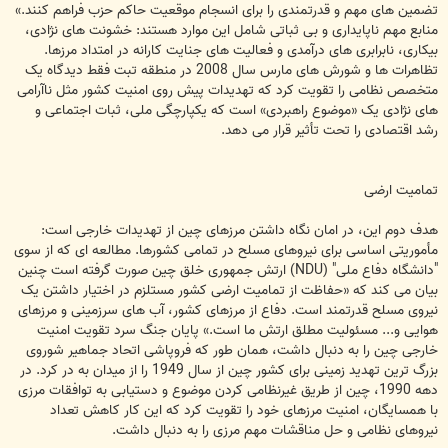
تضمین های مهم و قدرتمندی را برای انسجام موقعیت حاکم حزب فراهم کنند.»
منابع مهم ناپایداری و بی ثباتی شامل این موارد هستند: خشونت های نژادی،
بیکاری، نابرابری های درآمدی و فعالیت های جنایت کارانه در امتداد مرزها.
تظاهرات ها و شورش های مارس سال 2008 در منطقه تبت فقط دیدگاه یک
متخصص نظامی را تقویت کرد که تهدیدات پیش روی امنیت کشور مثل ناآرامی
های نژادی یک «موضوع راهبردی» است که یکپارچگی ملی، ثبات اجتماعی و
رشد اقتصادی را تحت تأثیر قرار می دهد.
تمامیت ارضی
هدف دوم این، در امان نگاه داشتن مرزهای چین از تهدیدات خارجی است:
مأموریتی اساسی برای نیروهای مسلح در تمامی کشورها. مطالعه ای که از سوی
"دانشگاه دفاع ملی" (NDU) ارتش جمهوری خلق چین صورت گرفته است چنین
بیان می کند که «حفاظت از تمامیت ارضی کشور مستلزم در اختیار داشتن یک
نیروی مسلح قدرتمند است. دفاع از مرزهای کشور، آب های سرزمینی و مرزهای
هوایی و... مسئولیت مطلق ارتش ما است.» پایان جنگ سرد تقویت امنیت
خارجی چین را به دنبال داشت، همان طور که فروپاشی اتحاد جماهیر شوروی
بزرگ ترین تهدید زمینی برای کشور چین از سال 1949 را از میدان به در کرد. در
دهه 1990، چین از طریق غیرنظامی کردن موضوع و دستیابی به توافقات مرزی
با همسایگان، امنیت مرزهای خود را تقویت کرد که این کار کاهش تعداد
نیروهای نظامی و حل مناقشات مهم مرزی را به دنبال داشت.