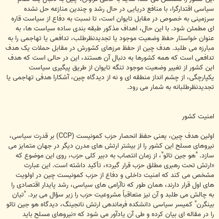
سیاسی اقتدارگرا، با منافع دریایی در حال رشد و چندین منازعه حل نشده
سرزمینی به خصوص در مقابل تایوان است، تا نسبت به دفاع از سیاست قاره
ای مطمئن شود. با این حال، اهداف مذکور طبقه بندی ساده سیاست ها، به
عنوان خواستار حفظ وضعیت موجود یا تجدیدنظرطلب، تدافعی یا تهاجمی را به
مبارزه می طلبد. هدف چین از حفظ مرزهای کشورش در مقابل حملات یک هدف
تدافعی است که همه کشورها به دنبال آن هستند، این در حالی است که هدف
این کشور از تغییر وضعیت موجود تنگه تایوان از طریق پیگیری سیاست
یکپارچگی، از چشم انداز منطقه ای و نه از دیدگاه چین، آشکارا هدفی تهاجمی یا
تجدیدنظرطلبانه به شمار می رود.
امنیت کشور
اولین هدف چین، یعنی حفظ انحصار حزب کمونیست (CCP) بر قدرت سیاسی،
نیروهای مسلح این کشور را از بیشتر ارتش های مدرن دیگر در جهان متمایز می
سازد. "هو جین تائو"، از زمان انتصاب به دبیر کلی حزب، روی این موضوع که
«ارتش تحت رهبری مطلق حزب قرار گیرد»، تأکید داشته است. این عبارت
مشخص می کند که امنیت داخلی و دفاع از حزب کمونیست چین در اولویت
های اول قرار دارند، همان طور که ناآرامی های سیاسی، رشد پایدار اقتصادی را
به چالش می طلبد و آن نیز متعاقباً مشروعیت حزب را زیر سؤال می برد. "تیان
بینگرن" کمیسر سیاسی دانشکده فرماندهی ارتش نانجینگ، دیدگاه هو جین تائو
را در مقاله ای بیان کرده و طی آن یادآور می شود که «نیروهای مسلح باید