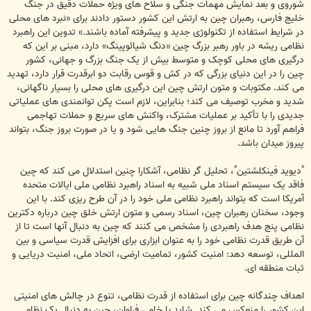
شوروی و بعد نمایش مهمات جنگی و سلاح های ویژه حملات دقیق در جنگ
خلیج فارس، رهبران چین به ارتش این کشور دستور دادند برای «نبرد های محلی
در شرایط استفاده از تکنولوژی جدید و پیشرفته آماده باشند.» تدوین این راهبرد
نظامی ریشه در باور رهبر بزرگ چین «دنگ شیائوپینگ» دارد، مبنی بر این که
درگیری های محلی کوچک و متوسط بیش از یک جنگ بزرگ و جهانی، کشور
چین را در این دنیای بزرگی که در کش و قوس رقابت دو ابرقدرت قرار دارد، تهدید
می کند. مکتوبات و متون ارتش چین این درگیری های محلی را بسیار ناگهانی،
شدید و مخرب توصیف می کند؛ بنابراین، لازم است پکن توانمندی های عملیاتی
جدیدی را با تأکید بر عملیات مشترک، واکنش های سریع و حملات تهاجمی
فراهم آورد تا مانع از بروز چنین جنگ هایی شود و یا در صورت بروز جنگ، بتواند
پیروز میدان باشد.
"دیوید فینکلشتین"، تحلیل گر نظامی، آشکارا چنین استدلال می کند که چین
فاقد یک سیستم اسناد ملی شبیه به اسناد راهبرد نظامی ملی ایالات متحده
آمریکا است که بتواند راهبرد نظامی ملی خود را در آن طرح ریزی کند. با این
وجود، سخنان رهبران چین، اسناد رسمی و متون ارتش خلق چین درباره دکترین
نظامی پنج هدف راهبردی را مشخص می کنند که چین به دنبال آنها است تا از
آن طریق قدرت نظامی خود را به عنوان ابزاری برای افزایش قدرت سیاسی و بین
المللی، توسعه دهد: امنیت کشور، تمامیت ارضی، اتحاد ملی، امنیت دریایی و
ثبات منطقه ای.
اهداف چندگانه چین برای استفاده از قدرت نظامی، تنوع در چالش های امنیتی
این کشور را منعکس می کند. شاید با خامی فراوان، چین به دنبال یک نظام