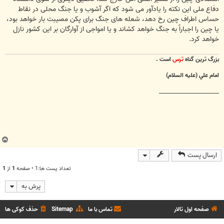
دفاع ملی این نکته را یادآور می شود که اگر آشوب و یا جنگ محلی در نقاط
حساس اطراف چین رخ دهد، شعله های جنگ برای پکن مصیبت بار خواهد بود،
یا چین را اجباراً به جنگ خواهد کشاند و یا امواجی از آوارگان بر این کشور نازل
خواهد کرد.
بزرگ ترين گناه
ترس
است .
امام علي (عليه السلام)
________________________
ب
ا
ارسال پست
ل
ا
تعداد پست ها:1 • صفحه
1
از
1
پرش به
صفحه اول تالار
تماس با ما
Sitemap
حذف کوکی ها