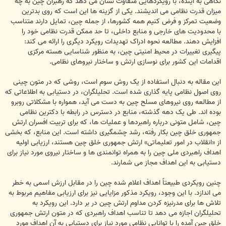
نگاهی به آینده، با رویکردهایی متفاوت نشان می دهد که رهبران چین به چه
میزان قدرت نظامی می اندیشند. یکی از گزینه ها این است که روی بدترین
وضعیت تمرکز و فرض کنیم همه کشورها، از جمله چین، تمایل دارند متناسب
با محدودیت های خارجی و منابع داخلی، تا حد ممکن قدرت نظامی خود را
افزایش دهند. مطالعه نحوه ادراک تهدیدات رویکرد دیگری را ارائه می کند:
پیگیری تغییرات در محیط امنیتی چین، به منظور شناسایی هسته مرکزی
اقدامات این کشور برای نوسازی ارتش و ساختار نیروهای نظامی.
این مقاله به دنبال استفاده از یک روش سوم است، روشی که در متون چینی
روی اصول نظامی پایه گذاری شده است. تحلیلگران، در دستیابی به اطلاعاتی که
از مطالعه روی نیروهای مسلح چین به دست می آید، همواره با مشکلاتی روبرو
بوده اند. طی یک دهه گذشته، منابع در دسترس در رابطه با دکترین نظامی
چین، شامل متونی درباره راهبردها و عملیات ها، که برای تربیت افسران ارتش
جمهوری خلق چین بکار رفته، رشد چشمگیری داشته است. این منابع، که بخشی
از «انقلاب در امور تعلیماتی» ارتش جمهوری خلق چین هستند، ارزیابی اولیه
اهداف راهبردی ملی چین را به همراه توانمندی ها و ساختار نیروی مورد نیاز برای
دستیابی به این اهداف مجاز می شمارند.
چنین رویکردی طبیعتاً اهداف اعلام شده چین را در مقابل ارزش اسمی به خطر
می اندازد. با این وجود، رویکرد مذکور مزایایی نیز برای ارزیابی مفاهیم مربوط به
تلاش ها برای مدرنیزه کردن مداوم ارتش چین در بر دارد. این رویکرد به
تحلیلگران اجازه می دهد تا تناسب اهداف راهبردی که در متون ارتش جمهوری
خلق چین آمده را با توانایی نظامی مورد نیاز برای دستیابی به آن اهداف مورد