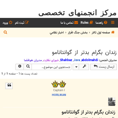
مرکز انجمنهای تخصصی
راهنما
Rules
تماس با ما
ثبت نام
ورود
ج
صفحه اول تالار
بخش جنگ افزار
اخبار نظامي
س
ت
زندان بگرام بدتر از گوانتانامو
ج
و
مدیران انجمن:
abdolmahdi
,
Java
,
Shahbaz
,
شوراي نظارت
,
مديران هوافضا
جستجو
جستجوی پیش
ارسال پست
تعداد پست ها:1 • صفحه
1
از
1
Captain I
HORLIKAN
زندان بگرام بدتر از گوانتانامو