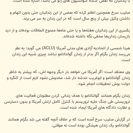
با زندانیان که نقض کننده کنوانسیون های ژنو می باشد، اشاره شده است.
صلیب سرخ همچنین اعلام کرده که بعضی از این زندانیان حتی بدون اتهام و
داشتن وکیل بیش از پنج سال است که در این زندان به سر می برند.
یکسری از این زندانیان هفته‌ها و یا حتی ماه‌ها ممنوع الملاقات بوده‌اند و از دید
بازرسان زندان‌ها مخفی نگه داشته شده‌اند.
هینا شمسی از اتحادیه آزادی های مدنی آمریکا (ACLU) می گوید: به نظر
می‌رسد زندان بگرام اگر بدتر از زندان گوانتانامو نباشد چیزی شبیه این زندان
است.
وی معتقد است: اگر آمریکا می خواهد بار دیگر وجهه اش، که پیشتر به خاطر
زندان گوانتانامو و ابوغریب خدشه دار شد، مخدوش نشود لازم است از کنگره و
دولت بوش تحقیقات انجام شود.
زندان بگرام همانند گوانتانامو با هدف زندانی کردن مظنونان فعالیت های
تروریستی طی جنگ علیه تروریسم با کنترل کامل ارتش آمریکا و بدون دسترسی
و نظارت دادگاه های آمریکا ایجاد شده است.
در گزارش صلیب سرخ آمده است که بر خلاف آنچه گفته می شد بگرام همانند
گوانتانامو یک زندان هیشگی بوده است نه موقتی.