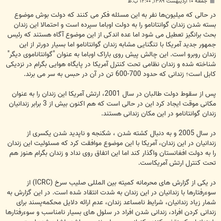
پ
جمعه ۱۰ اردیبهشت ۱۳۸۹, ۱۲:۰۰ ب.ظ
س
ت
در حالی که میلیون‌ها نفر به این مسئله فکر می کنند که دولت بوش موضوع
بسته شدن زندان گوانتانامو را به دولت اوباما سپرده است و احتمالا این زندان
بحث برانگیز تعطیل می شود اما عده اندکی از این موضوع آگاه هستند که رئیس
جمهور جدید آمریکا با تنگنایی مشابه زندان گوانتانامو اما بسیار دورتر از این
زندان روبرو است. این چالش پیش روی باراک اوباما به عنوان "گوانتاناموی دیگر"
شناخته شده و زندان نظامی تحت کنترل آمریکا در پایگاه هوایی بگرام در نزدیکی
کابل است؛ زندانی که حدود 700-600 تن در آن در حبس به سر می برند.
پس از سقوط دولت طالبان در سال 2001، ارتش آمریکا این زندان را به عنوان
مکانی موقت ایجاد کرد این در حالی است که هم اکنون بیش از 3 برابر زندانیان
زندان گوانتانامو در این مکان زندانی هستند.
در سال 2005 و به دنبال کشته شدن ، شکنجه و ناپدید شدن یکسری از
زندانیان در این زندان، آمریکا با این موضوع موافقت کرد که مسئولیت این زندان
را به دولت افغانستان واگذار کند اما این اتفاق روی نداد و زندان بگرام هنوز هم
تحت کنترل ارتش آمریکاست.
در یکی از گزارش های محرمانه کمیته بین المللی صلیب سرخ (ICRC) از
سوءرفتارها با زندانیان در این زندان به شدت انتقاد شده است. در این گزارش به
شمار زیاد زندانیان، شرایط نامساعد زندان، عدم ارائه دلایل محکمه‌پسند برای
زندانی کردن افراد، زندانی شدن افراد در سلول های بسیار نامناسب و سوءرفتارها