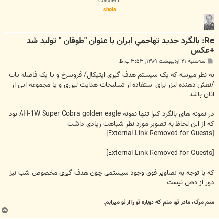
Colonel II
shola
Re: بالگرد جديد تهاجمي ايران با عنوان "طوفان " توليد شد
+عكس
پ
سه‌شنبه ۲۱ اردیبهشت ۱۳۸۹, ۳:۵۳ ب.ظ
س
ت
به نظر میرسه که یک سیستم هدف گیری اپتیکال/ فروسرخ و یا یک فاصله یاب
/نقش دهنده لیزر برای استفاده از تسلیحات هدایت لیزری و یا مجموعه ایی از
انان باشد
در نمونه های بالگرد کبرا تنها نمونه AH-1W Super Cobra golden eagle بود
که از این لحاظ به تصویر مورد نظر شباهت زیادی داشت
[External Link Removed for Guests]
[External Link Removed for Guests]
که با توجه به تصاویر فوق وجود سیستمی چون هدف گیری مخصوص شب نیز
دور از دهن نیست
منم مرگ، مادر تو، منم که دوباره تو را از نو میزایم.
ب