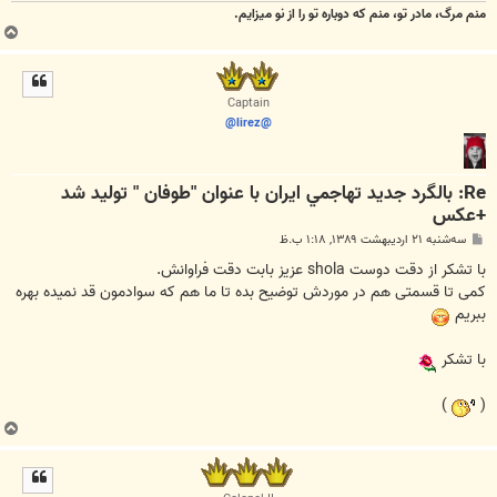
منم مرگ، مادر تو، منم که دوباره تو را از نو میزایم.
ب
ا
ل
ا
Captain
@lirez@
Re: بالگرد جديد تهاجمي ايران با عنوان "طوفان " توليد شد
+عكس
پ
سه‌شنبه ۲۱ اردیبهشت ۱۳۸۹, ۱:۱۸ ب.ظ
س
ت
با تشکر از دقت دوست shola عزیز بابت دقت فراوانش.
کمی تا قسمتی هم در موردش توضیح بده تا ما هم که سوادمون قد نمیده بهره
ببریم
با تشکر
)
(
ب
ا
ل
ا