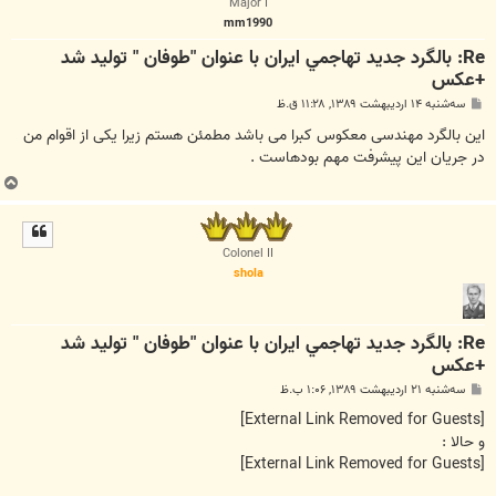
Major I
mm1990
Re: بالگرد جديد تهاجمي ايران با عنوان "طوفان " توليد شد
+عكس
پ
سه‌شنبه ۱۴ اردیبهشت ۱۳۸۹, ۱۱:۲۸ ق.ظ
س
ت
این بالگرد مهندسی معکوس کبرا می باشد مطمئن هستم زیرا یکی از اقوام من
در جریان این پیشرفت مهم بودهاست .
ب
ا
ل
ا
Colonel II
shola
Re: بالگرد جديد تهاجمي ايران با عنوان "طوفان " توليد شد
+عكس
پ
سه‌شنبه ۲۱ اردیبهشت ۱۳۸۹, ۱:۰۶ ب.ظ
س
ت
[External Link Removed for Guests]
و حالا :
[External Link Removed for Guests]