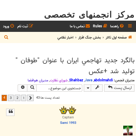
مرکز انجمنهای تخصصی
راهنما
Rules
تماس با ما
ثبت نام
ورود
ج
صفحه اول تالار
بخش جنگ افزار
اخبار نظامي
س
ت
بالگرد جديد تهاجمي ايران با عنوان "طوفان "
ج
توليد شد +عكس
و
مدیران انجمن:
abdolmahdi
,
Java
,
Shahbaz
,
شوراي نظارت
,
مديران هوافضا
جستجو
جستجوی پیش
ارسال پست
4
تعداد پست ها:43
3
2
1
قبلی
Captain
Sami 1993