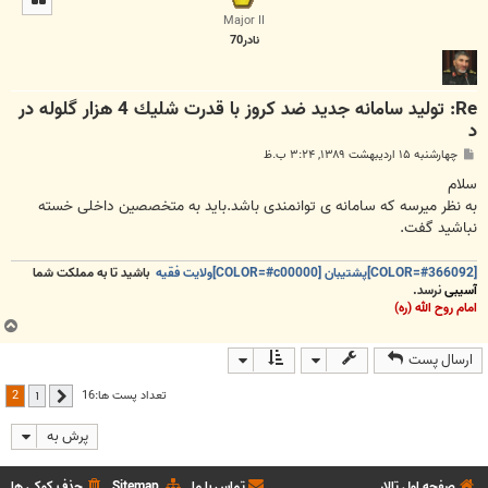
ا
Major II
نادر70
Re: توليد سامانه جديد ضد كروز با قدرت شليك 4 هزار گلوله در
د
پ
چهارشنبه ۱۵ اردیبهشت ۱۳۸۹, ۳:۲۴ ب.ظ
س
ت
سلام
به نظر میرسه که سامانه ی توانمندی باشد.باید به متخصصین داخلی خسته
نباشید گفت.
[COLOR=#366092]پشتیبان [COLOR=#c00000]ولایت فقیه
باشید تا به مملکت شما
آسیبی
نرسد.
امام روح الله (ره)
ب
ا
ارسال پست
ل
ا
2
تعداد پست ها:16
1
قبلی
پرش به
صفحه اول تالار
تماس با ما
Sitemap
حذف کوکی ها