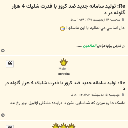
Re: توليد سامانه جديد ضد كروز با قدرت شليك 4 هزار
گلوله در د
پ
سه‌شنبه ۱۴ اردیبهشت ۱۳۸۹, ۱۰:۴۶ ب.ظ
س
ت
حال اساسي مي نمائيم با اين ماسكها!
ان الارض یرثها عبادی
الصالحون
......
ب
ا
ل
ا
Major II
sohraba
Re: توليد سامانه جديد ضد كروز با قدرت شليك 4 هزار گلوله در
د
پ
چهارشنبه ۱۵ اردیبهشت ۱۳۸۹, ۱:۰۴ ق.ظ
س
ت
ماسک ها رو میزنن که شناسایی نشن تا دراینده مشکلی ازقبیل ترور رخ نده
ب
ا
ل