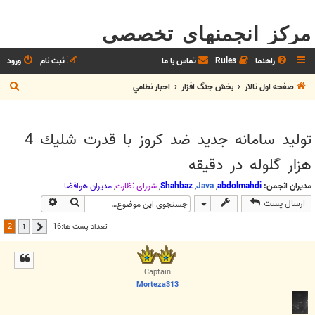
مرکز انجمنهای تخصصی
راهنما
Rules
تماس با ما
ثبت نام
ورود
ج
صفحه اول تالار
بخش جنگ افزار
اخبار نظامي
س
ت
توليد سامانه جديد ضد كروز با قدرت شليك 4
ج
هزار گلوله در دقيقه
و
مدیران انجمن:
abdolmahdi
,
Java
,
Shahbaz
,
شوراي نظارت
,
مديران هوافضا
جستجو
جستجوی پیش
ارسال پست
2
تعداد پست ها:16
1
قبلی
Captain
Morteza313