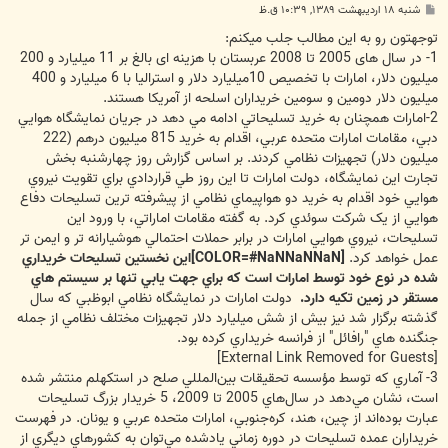
پ
شنبه ۱۸ اردیبهشت ۱۳۸۹, ۱۰:۳۹ ق.ظ
س
ت
توجهتون رو به اين مطالب جلب ميكنم:
1- در سال های 2005 تا 2008 عربستان با هزینه ای بالغ بر 11 میلیارد و 200
میلیون دلار، امارات با تخصیص 10میلیارد دلار و استرالیا با 6 میلیارد و 400
میلیون دلار دومین و سومین خریداران اسلحه از آمریکا هستند.
2-امارات همچنان به خريد تسليحاتي ادامه مي دهد در جريان نمايشگاه هوايي
دبي، مقامات امارات متحده عربي، اقدام به خريد 815 ميليون درهم (222
ميليون دلار) تجهيزات نظامي کردند. بر اساس گزارش روز چهارشنبه بخش
تجارت اين نمايشگاه، دولت امارات تا اين روز طي قراردادي براي تقويت نيروي
هوايي خود اقدام به خريد دو هواپيماي نظامي از پيشرفته ترين تسليحات دفاع
هوايي از يک شرکت سوئدي کرد. به گفته مقامات اماراتي، با ورود اين
تسليحات، نيروي هوايي امارات در برابر حملات احتمالي هوشيارانه تر و ايمن تر
عمل خواهد کرد.
[COLOR=#NaNNaNNaN]اين نخستين تسليحات خريداري
شده در نوع خود توسط امارات است که براي جهت يابي تنها بر سيستم هاي
مستقر در زمين تکيه دارد.
دولت امارات در نمايشگاه نظامي ابوظبي که سال
گذشته برگزار شد نيز بيش از شش ميليارد دلار تجهيزات مختلف نظامي از جمله
جنگنده هاي "رافائل" از فرانسه خريداري کرده بود.
[External Link Removed for Guests]
3- آماري كه توسط مؤسسه تحقيقات بين‌المللي صلح در استكهلم منتشر شده
است، نشان مي‌دهد در سال‌هاي 2005 تا 2009، 5 خريدار بزرگ تسليحات
عبارت بوده‌اند از چين، هند، كره‌جنوبي، امارات متحده عربي و يونان. در فهرست
خريداران عمده تسليحات در دوره زماني يادشده مي‌توان به كشورهاي ديگري از