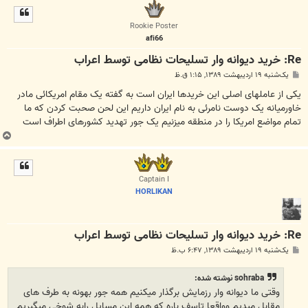
ل
ا
Rookie Poster
afi66
Re: خرید دیوانه وار تسلیحات نظامی توسط اعراب
پ
یک‌شنبه ۱۹ اردیبهشت ۱۳۸۹, ۱:۱۵ ق.ظ
س
ت
یکی از عاملهای اصلی این خریدها ایران است به گفته یک مقام امریکائی مادر
خاورمیانه یک دوست نامرئی به نام ایران داریم این لحن صحبت کردن که ما
تمام مواضع امریکا را در منطقه میزنیم یک جور تهدید کشورهای اطراف است
ب
ا
ل
ا
Captain I
HORLIKAN
Re: خرید دیوانه وار تسلیحات نظامی توسط اعراب
پ
یک‌شنبه ۱۹ اردیبهشت ۱۳۸۹, ۶:۴۷ ب.ظ
س
ت
sohraba نوشته شده:
وقتی ما دیوانه وار رزمایش برگذار میکنیم همه جور بهونه به طرف های
مقابل میدیم وواقعا تاسف باره که همه این مسایل رابه شوخی میگیریم