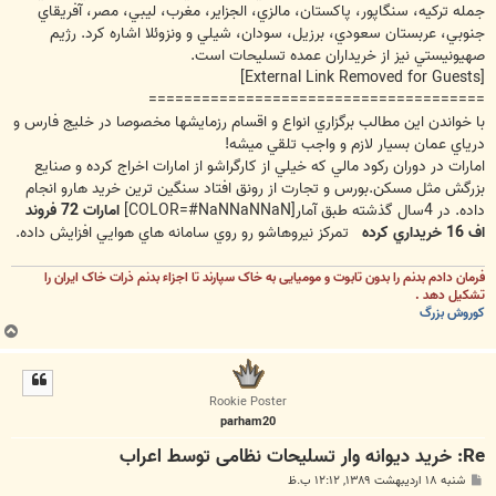
جمله تركيه، سنگاپور، پاكستان، مالزي، الجزاير، مغرب، ليبي، مصر، آفريقاي
جنوبي، عربستان سعودي، برزيل، سودان، شيلي و ونزوئلا اشاره كرد. رژيم
صهيونيستي نيز از خريداران عمده تسليحات است.
[External Link Removed for Guests]
======================================
با خواندن اين مطالب برگزاري انواع و اقسام رزمايشها مخصوصا در خليج فارس و
درياي عمان بسيار لازم و واجب تلقي ميشه!
امارات در دوران ركود مالي كه خيلي از كارگراشو از امارات اخراج كرده و صنايع
بزرگش مثل مسكن.بورس و تجارت از رونق افتاد سنگين ترين خريد هارو انجام
داده. در 4سال گذشته طبق آمار[COLOR=#NaNNaNNaN]
امارات 72 فروند
اف 16 خريداري كرده
تمركز نيروهاشو رو روي سامانه هاي هوايي افزايش داده.
فرمان دادم بدنم را بدون تابوت و مومیایی به خاک سپارند تا اجزاء بدنم ذرات خاک ایران را
تشکیل دهد .
کوروش بزرگ
ب
ا
ل
ا
Rookie Poster
parham20
Re: خرید دیوانه وار تسلیحات نظامی توسط اعراب
پ
شنبه ۱۸ اردیبهشت ۱۳۸۹, ۱۲:۱۲ ب.ظ
س