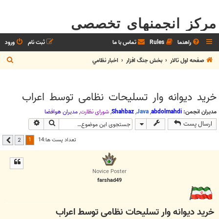
مرکز انجمنهای تخصصی
راهنما
Rules
تماس با ما
ثبت نام
ورود
ج
صفحه اول تالار
بخش جنگ افزار
اخبار نظامي
س
ت
خرید دیوانه وار تسلیحات نظامی توسط اعراب
ج
و
مدیران انجمن:
abdolmahdi
,
Java
,
Shahbaz
,
شوراي نظارت
,
مديران هوافضا
جستجو
جستجوی پیشر
ارسال پست
1
تعداد پست ها:14
2
بعدی
Novice Poster
farshad49
خرید دیوانه وار تسلیحات نظامی توسط اعراب