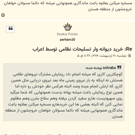
مسخره میکنن بعلاوه باعث ماندگاری همونهایی میشه که دائما مسولان خواهان
خروجشون از منطقه هستن
ب
ا
ل
ا
Rookie Poster
parham20
Re: خرید دیوانه وار تسلیحات نظامی توسط اعراب
پ
دوشنبه ۲۰ اردیبهشت ۱۳۸۹, ۸:۲۶ ق.ظ
س
ت
sohraba نوشته شده:
کوچکترین کاری که میشه انجام داد رزمایش مشترک نیروهای نظامی
هستش نه اینکه یه بار نیروی زمینی ماه بعد نیروی دریایی مثل همین
کاری که ارتش انجام میده وصد البته هرکس نظر خودش رو داره اما
همین نوع رزمایش باعث میشه بهانه بدست همونهایی که شما میگید
روی صهیونیست هارو سفید کردن بیفته وهم سلاح بخرن وهم مظلوم
نمایی کنن که البته بعضی ها این خریدهارو مسخره میکنن بعلاوه باعث
ماندگاری همونهایی میشه که دائما مسولان خواهان خروجشون از منطقه
هستن