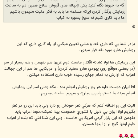
اگه به خبرها نگاه کنید یکی ازبهانه های قروش سلاح همین دم به ساعت
رزمایش برگذار کردن ایرانه مسلمه ما باید به فکر امنیت ملیمون باشیم
اما باید کاری کنیم نه سیخ بسوزه نه کباب
چ
برادر شمايي كه داري خط و مشي تعيين ميكني ايا راه كاري داري كه اين
رزمايش هارو مورد نقد قرار ميدي .
اين رزمايش ها اولا نشانه اقتدار ماست دوم عربها هم نفهمن و هم بسيار تر سو
(در بعضي مواقع روي يهودي هارو سفيد كردن) و امريكايي ها هم از اين جهالت
اعراب كه اوازش به تمام جهان رسيده خوب دارن استفاده ميكنن .
اقا ايران دوست داره هر روز رزمايش انجام بده . مگه وقتي اسرائيل رزمايش
انجام ميده ما دستو پامون ميلرزه و ميريم اسلحه ميخريم .
البت اين رو اضافه كنم كه هركي نظر خودش رو داره ولي بايد اين رو در نظر
بگيريم اولا ايران بي دليل با كشوري خصومت پيدا نميكنه.دوما اعراب بايد
بفهمن كه اين بازار گرمي امريكايي هاست . ولي اين شناختي كه بنده از اعراب
دارم اونها گيج تر از اينها هستن.