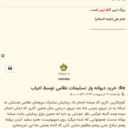
بزرگ ترين گناه
ترس
است .
امام علي (عليه السلام)
________________________
ب
ا
ل
ا
Major II
sohraba
Re: خرید دیوانه وار تسلیحات نظامی توسط اعراب
پ
یک‌شنبه ۱۹ اردیبهشت ۱۳۸۹, ۱۰:۵۴ ب.ظ
س
ت
کوچکترین کاری که میشه انجام داد رزمایش مشترک نیروهای نظامی هستش نه
اینکه یه بار نیروی زمینی ماه بعد نیروی دریایی مثل همین کاری که ارتش انجام
میده وصد البته هرکس نظر خودش رو داره اما همین نوع رزمایش باعث میشه
بهانه بدست همونهایی که شما میگید روی صهیونیست هارو سفید کردن بیفته
وهم سلاح بخرن وهم مظلوم نمایی کنن که البته بعضی ها این خریدهارو