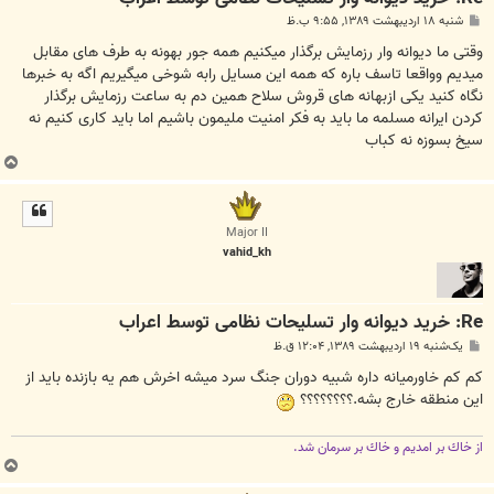
پ
شنبه ۱۸ اردیبهشت ۱۳۸۹, ۹:۵۵ ب.ظ
س
ت
وقتی ما دیوانه وار رزمایش برگذار میکنیم همه جور بهونه به طرف های مقابل
میدیم وواقعا تاسف باره که همه این مسایل رابه شوخی میگیریم اگه به خبرها
نگاه کنید یکی ازبهانه های قروش سلاح همین دم به ساعت رزمایش برگذار
کردن ایرانه مسلمه ما باید به فکر امنیت ملیمون باشیم اما باید کاری کنیم نه
سیخ بسوزه نه کباب
ب
ا
ل
ا
Major II
vahid_kh
Re: خرید دیوانه وار تسلیحات نظامی توسط اعراب
پ
یک‌شنبه ۱۹ اردیبهشت ۱۳۸۹, ۱۲:۰۴ ق.ظ
س
ت
كم كم خاورميانه داره شبيه دوران جنگ سرد ميشه اخرش هم يه بازنده بايد از
اين منطقه خارج بشه.؟؟؟؟؟؟؟؟
از خاك بر امديم و خاك بر سرمان شد.
ب
ا