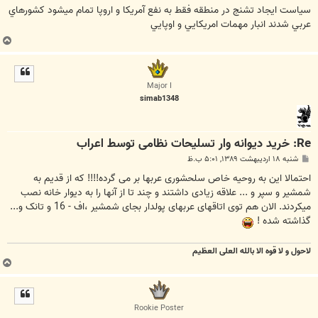
ت
سياست ايجاد تشنج در منطقه فقط به نفع آمريكا و اروپا تمام ميشود كشورهاي
عربي شدند انبار مهمات امريكايي و اوپايي
ب
ا
ل
ا
Major I
simab1348
Re: خرید دیوانه وار تسلیحات نظامی توسط اعراب
پ
شنبه ۱۸ اردیبهشت ۱۳۸۹, ۵:۰۱ ب.ظ
س
ت
احتمالا این به روحیه خاص سلحشوری عربها بر می گرده!!!! که از قدیم به
شمشیر و سپر و ... علاقه زیادی داشتند و چند تا از آنها را به دیوار خانه نصب
میکردند. الان هم توی اتاقهای عربهای پولدار بجای شمشیر ،اف - 16 و تانک و...
گذاشته شده !
لاحول و لا قوه الا بالله العلی العظیم
ب
ا
ل
ا
Rookie Poster