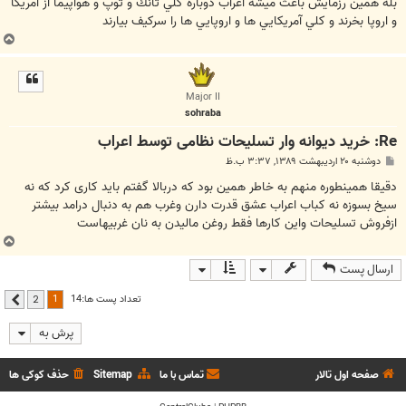
بله همين رزمايش باعث ميشه اعراب دوباره كلي تانك و توپ و هواپيما از امريكا
و اروپا بخرند و كلي آمريكايي ها و اروپايي ها را سركيف بيارند
ب
ا
ل
ا
Major II
sohraba
Re: خرید دیوانه وار تسلیحات نظامی توسط اعراب
پ
دوشنبه ۲۰ اردیبهشت ۱۳۸۹, ۳:۳۷ ب.ظ
س
ت
دقیقا همینطوره منهم به خاطر همین بود که دربالا گفتم باید کاری کرد که نه
سیخ بسوزه نه کباب اعراب عشق قدرت دارن وغرب هم به دنبال درامد بیشتر
ازفروش تسلیحات واین کارها فقط روغن مالیدن به نان غربیهاست
ب
ا
ارسال پست
ل
ا
1
تعداد پست ها:14
2
بعدی
پرش به
صفحه اول تالار
تماس با ما
Sitemap
حذف کوکی ها