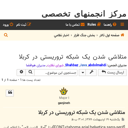
مرکز انجمنهای تخصصی
راهنما
Rules
تماس با ما
ثبت نام
ورود
ج
صفحه اول تالار
بخش جنگ افزار
اخبار نظامي
س
ت
متلاشی شدن یک شبکه تروریستی در کربلا
ج
و
مدیران انجمن:
abdolmahdi
,
Java
,
Shahbaz
,
شوراي نظارت
,
مديران هوافضا
جستجو
جستجوی پیش
ارسال پست
تعداد پست ها:1 • صفحه
1
از
1
Major I
ganjineh
متلاشی شدن یک شبکه تروریستی در کربلا
پ
یک‌شنبه ۱۹ اردیبهشت ۱۳۸۹, ۳:۰۱ ب.ظ
س
ت
[FONT=tahoma,arial,helvetica,sans-serif]ابناـ "آمال الدين الهر" با اعلام این