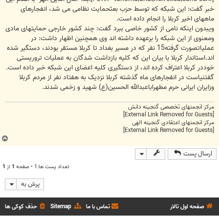
خبر گفت: این شبکه که توسط حزب بعثحمایت نظامی می شد، انفجارهای
ماههای اخیر کربلا را انجام داده است.
ویبدون اینکه نامی از کشور خاصی ببرد گفت: چند کشور خارجی حمایتهای مادی
ومعنوی از این شبکه را برعهده داشته اند وی همچنین اظهار داشت: در
عملیاتصورت گرفته15 نفر که در مسیر بغداد تا کربلا مستقر بودند، دستگیر شده
اند.استاندار کربلا با بیان این که کلیه بازداشت شدگان به عملیات تروریستی
خوددر کربلا اعتراف کرده اند، از دستگیری کلیه اعضای این شبکه خبر داده است.
گفتنیاست در انفجارهای ماه گذشته کربلا نزدیک به هفتاد نفر از مردم کربلا
وزایران ایرانی حرم مطهراباعبدالله الحسین(ع) شهید و زخمی شدند.
مرکز انجمنهای تخصصی گنجینه دانش
[External Link Removed for Guests]
مرکز انجمنهای اعتقادی گنجینه الهی
[External Link Removed for Guests]
ب
ا
ارسال پست
ل
ا
تعداد پست ها:1 • صفحه
1
از
1
پرش به
صفحه اول تالار
تماس با ما
Sitemap
حذف کوکی ها