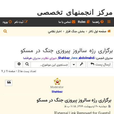
مرکز انجمنهای تخصصی
راهنما
Rules
تماس با ما
ثبت نام
ورود
ج
صفحه اول تالار
بخش جنگ افزار
اخبار نظامي
س
ت
برگزاری رژه سالروز پیروزی جنگ در مسکو
ج
و
مدیران انجمن:
abdolmahdi
,
Java
,
Shahbaz
,
شوراي نظارت
,
مديران هوافضا
جستجو
جستجوی پیش
ارسال پست
تعداد پست ها:2 • صفحه
1
از
1
Moderator
Shahbaz
برگزاری رژه سالروز پیروزی جنگ در مسکو
پ
دوشنبه ۲۰ اردیبهشت ۱۳۸۹, ۱۱:۱۵ ب.ظ
س
ت
[External Link Removed for Guests]