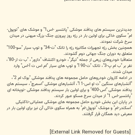
جدیدترین سیستم های پدافند موشکی "پانتسیر -اس1" و موشک های "توپول-
ام" سکوی خاکی برای اولین بار در رژه روز پیروزی جنگ بزرگ میهنی در میدان
سرخ شرکت نمودند.
همچنین بخش رژه تجهیزات مکانیزه رژه را تانک "ت-34" و توپ سیار "سو-100"
متعلق به دوران جنگ جهانی دوم گشودند.
متعاقبا خودروهای زرهی از جمله "تیگر"، خودرو اکتشاف "دازور"، "ب ت ار-80"،
نفر بر "ب ام پ-3"، تانک "ت-90 آ" و توپ های سیار "ام اس ت آ-اس" وارد
میدان شدند.
در ادامه کاروان خودروهای حامل مجموعه های پدافند موشکی "بوک ام 2"،
"آتشبارهای سنگین "ت او اس-1 آ"، آتشبارهای موشکی "اسمرچ"، سیستم های
پدافند موشکی "اس-400" و برای اولین بار سیستم پدافند موشکی -توپخانه ای
"پانتسیر-اس 1" از میدان سرخ مسکو عبور کردند.
در پایان این بخش خودرو حامل مجموعه های موشکی عملیاتی-تاکتیکی
"اسکندر-ام" و موشک "توپول-ام" به همراه سکوی خاکی آن نیز برای اولین بار در
معرض دید همگان قرار گرفتند.
[External Link Removed for Guests]