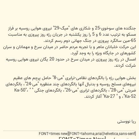
جنگنده های سوخوی-25 و شکاری های "میگ-29" نیروی هوایی روسیه بر فراز
مسکو به ترتیب عدد 6 و 5 را روز یکشنبه در جریان رژه روز پیروزی به مناسبت
65-مین سالگرد پیروزی در جنگ جهانی دوم رسم کردند.
این حرکت خلبانان ماهر و با تجربه مردم حاضر در میدان سرخ و مهمانان و سران
کشورهای در جایگاه ویژه را به وجد آورد.
امسال در رژه روز پیروزی در میدان سرخ در حدود 20 یگان نیروی هوایی روسیه
شرکت کردند.
بخش هوایی رژه را بالگردهای نظامی-ترابری "می-8" حامل پرچم های عظیم
نیروهای مسلح روسیه و بدنبال آنها بالگردهای چند منظوره "می-24"، بالگردهای
ضربتی "می-28"، بالگردهای ترابری "می-26"، بالگردهای جنگی " Ка-50"، "
Ка-52"، و " Ка-27" آغاز کردند.
ریا نووستی
[FONT=tahoma,arial,helvetica,sans-serif][FONT=times new