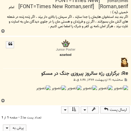
[FONT=Times New
roman,times]
Roman,serif] [FONT=Times New Roman,serif]
امام
خمینی (ره ) :
اگر بند بند استخوان هایمان را جدا سازند ، اگر سرمان را بالای دار برند ، اگر زنده زنده در شعله
های آتش مان بسوزانند ، اگر زن و فرزندان و هستی مان را در جلوی دیدگان مان به اسارت و
غارت برند ، هرگز امان نامه ی کفر و شرک را امضا نمی کنیم .
ب
ا
ل
ا
Junior Poster
azarbod
Re: برگزاری رژه سالروز پیروزی جنگ در مسکو
پ
سه‌شنبه ۲۱ اردیبهشت ۱۳۸۹, ۸:۴۸ ق.ظ
س
ت
ب
ا
ارسال پست
ل
ا
تعداد پست ها:2 • صفحه
1
از
1
پرش به